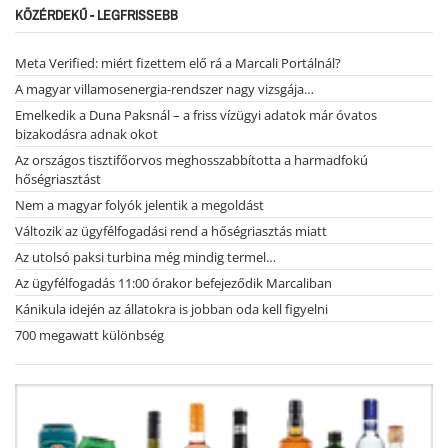
KÖZÉRDEKŰ - LEGFRISSEBB
Meta Verified: miért fizettem elő rá a Marcali Portálnál?
A magyar villamosenergia-rendszer nagy vizsgája…
Emelkedik a Duna Paksnál – a friss vízügyi adatok már óvatos
bizakodásra adnak okot
Az országos tisztifőorvos meghosszabbította a harmadfokú
hőségriasztást
Nem a magyar folyók jelentik a megoldást
Változik az ügyfélfogadási rend a hőségriasztás miatt
Az utolsó paksi turbina még mindig termel…
Az ügyfélfogadás 11:00 órakor befejeződik Marcaliban
Kánikula idején az állatokra is jobban oda kell figyelni
700 megawatt különbség