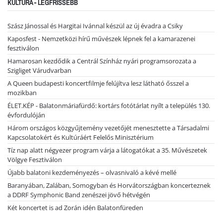
KULTÚRA - LEGFRISSEBB
Szász Jánossal és Hargitai Ivánnal készül az új évadra a Csiky
Kaposfest - Nemzetközi hírű művészek lépnek fel a kamarazenei
fesztiválon
Hamarosan kezdődik a Centrál Színház nyári programsorozata a
Szigliget Várudvarban
A Queen budapesti koncertfilmje felújítva lesz látható ősszel a
mozikban
ÉLET.KÉP - Balatonmáriafürdő: kortárs fotótárlat nyílt a település 130.
évfordulóján
Három országos közgyűjtemény vezetőjét menesztette a Társadalmi
Kapcsolatokért és Kultúráért Felelős Minisztérium
Tíz nap alatt négyezer program várja a látogatókat a 35. Művészetek
Völgye Fesztiválon
Újabb balatoni kezdeményezés – olvasnivaló a kévé mellé
Baranyában, Zalában, Somogyban és Horvátországban koncerteznek
a DDRF Symphonic Band zenészei jövő hétvégén
Két koncertet is ad Zorán idén Balatonfüreden