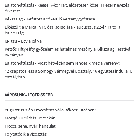
Balaton-átúszás - Reggel 7-kor rajt, előzetesen közel 11 ezer nevezés
érkezett
Kékszalag – Befutott a tókerülő verseny győztese
Elkészült a Marcali VFC őszi sorsolása – augusztus 22-én rajtol a
bajnokság
Ju-Jitsu – Egy a pálya
Kettős Fifty-Fifty győzelem és hatalmas mezőny a Kékszalag Fesztivál
nyitányán
Balaton-átúszás - Most hétvégén sem rendezik meg a versenyt
12 csapatos lesz a Somogy Vármegyei I. osztály, 16 együttes indul a II.
osztályban
VÁROSUNK - LEGFRISSEBB
Augusztus 8-án Fröccsfesztivál a Rákóczi utcában!
Mozgó Kultúrház Boronkán
Fröccs, zene, nyári hangulat!
Folytatódik a vízosztás ...