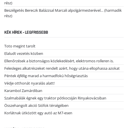
rész)
Beszélgetés Bereczk Balázzsal Marcali alpolgármesterével… (harmadik
rész)
KÉK HÍREK - LEGFRISSEBB
Toto megint tarolt
Elaludt vezetés közben
Ellenőrzések a biztonságos közlekedésért, elektromos rolleren is.
Felesleges alkatrészeket rendelt azért, hogy utána ellophassa azokat
Péntek éjfélig marad a harmadfokú hőségriasztás
Védje otthonát nyaralás alatt!
Karambol Zamárdiban
Szalmabálák égnek egy traktor pótkocsiján Rinyakovácsiban
Összehangolt akció Siófok térségében
Korlátnak ütközött egy autó az M7-esen