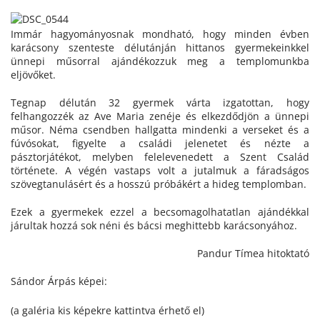
Immár hagyományosnak mondható, hogy minden évben
karácsony szenteste délutánján hittanos gyermekeinkkel
ünnepi műsorral ajándékozzuk meg a templomunkba
eljövőket.
Tegnap délután 32 gyermek várta izgatottan, hogy
felhangozzék az Ave Maria zenéje és elkezdődjön a ünnepi
műsor. Néma csendben hallgatta mindenki a verseket és a
fúvósokat, figyelte a családi jelenetet és nézte a
pásztorjátékot, melyben felelevenedett a Szent Család
története. A végén vastaps volt a jutalmuk a fáradságos
szövegtanulásért és a hosszú próbákért a hideg templomban.
Ezek a gyermekek ezzel a becsomagolhatatlan ajándékkal
járultak hozzá sok néni és bácsi meghittebb karácsonyához.
Pandur Tímea hitoktató
Sándor Árpás képei:
(a galéria kis képekre kattintva érhető el)