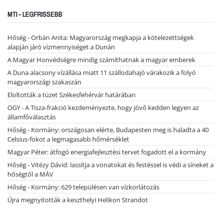
MTI - LEGFRISSEBB
Hőség - Orbán Anita: Magyarország megkapja a kötelezettségek
alapján járó vízmennyiséget a Dunán
A Magyar Honvédségre mindig számíthatnak a magyar emberek
A Duna alacsony vízállása miatt 11 szállodahajó várakozik a folyó
magyarországi szakaszán
Eloltották a tüzet Székesfehérvár határában
OGY - A Tisza-frakció kezdeményezte, hogy jövő kedden legyen az
államfőválasztás
Hőség - Kormány: országosan elérte, Budapesten meg is haladta a 40
Celsius-fokot a legmagasabb hőmérséklet
Magyar Péter: átfogó energiafejlesztési tervet fogadott el a kormány
Hőség - Vitézy Dávid: lassítja a vonatokat és festéssel is védi a síneket a
hőségtől a MÁV
Hőség - Kormány: 629 településen van vízkorlátozás
Újra megnyitották a keszthelyi Helikon Strandot