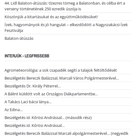
44. Lidl Balaton-átúszás: tízezres tömeg a Balatonban, és célba ért a
verseny történetének 250 ezredik úszója is
Köszönjük a kitartásukat és az együttműködésüket!
Ízek, hagyományok és jó hangulat – elkezdődött a Nagyszakácsi Ízek
Fesztiválja
Balaton-átúszás
INTERJÚK - LEGFRISSEBB
Agrometeorológia: a sok csapadék segíti a talajok feltöltődését
Beszélgetés Bereczk Balázzsal, Marcali Város Polgármesterével…
Beszélgetés Dr. Király Péterrel…
A Bálint küldött volt az Országos Diákparlamentbe…
A Takács Laci bácsi lánya…
Az Edina…
Beszélgetés id. Kőrösi Andrással… (második rész)
Beszélgetés id. Kőrösi Andrással…
Beszélgetés Bereczk Balázzsal Marcali alpolgármesterével… (negyedik