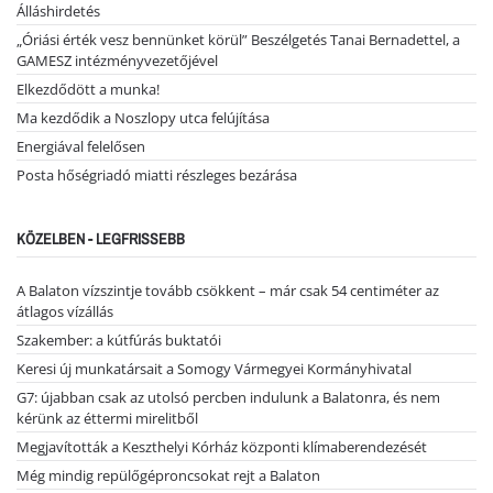
Álláshirdetés
„Óriási érték vesz bennünket körül” Beszélgetés Tanai Bernadettel, a
GAMESZ intézményvezetőjével
Elkezdődött a munka!
Ma kezdődik a Noszlopy utca felújítása
Energiával felelősen
Posta hőségriadó miatti részleges bezárása
KÖZELBEN - LEGFRISSEBB
A Balaton vízszintje tovább csökkent – már csak 54 centiméter az
átlagos vízállás
Szakember: a kútfúrás buktatói
Keresi új munkatársait a Somogy Vármegyei Kormányhivatal
G7: újabban csak az utolsó percben indulunk a Balatonra, és nem
kérünk az éttermi mirelitből
Megjavították a Keszthelyi Kórház központi klímaberendezését
Még mindig repülőgéproncsokat rejt a Balaton