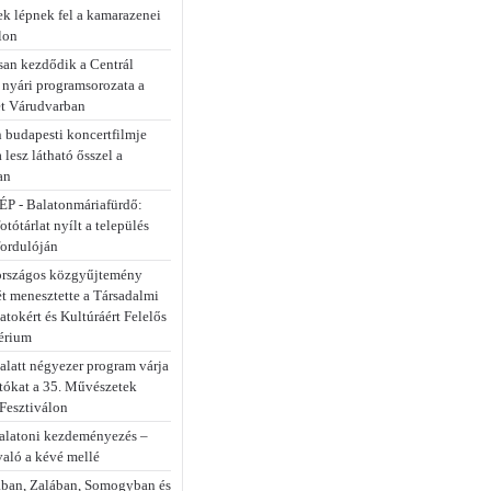
k lépnek fel a kamarazenei
lon
an kezdődik a Centrál
 nyári programsorozata a
et Várudvarban
 budapesti koncertfilmje
a lesz látható ősszel a
an
P - Balatonmáriafürdő:
fotótárlat nyílt a település
fordulóján
rszágos közgyűjtemény
ét menesztette a Társadalmi
tokért és Kultúráért Felelős
érium
alatt négyezer program várja
atókat a 35. Művészetek
Fesztiválon
alatoni kezdeményezés –
való a kévé mellé
ban, Zalában, Somogyban és