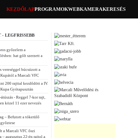
KEZDŐLAP
PROGRAMOK
WEBKAMERA
KERESÉS
 - LEGFRISSEBB
ros győzelem a
lésben: hat gólt szerzett a
s vereséggel búcsúzott a
Kupától a Marcali VFC
t 200 rajttal kezdődött a IV.
 Kupa Gyótapusztán
átúszás - Reggel 7-kor rajt,
sen közel 11 ezer nevezés
ag – Befutott a tókerülő
 győztese
lt a Marcali VFC őszi
a – augusztus 22-én rajtol a