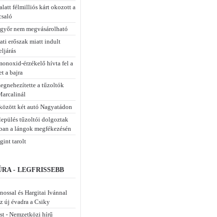
alatt félmilliós kárt okozott a
csaló
győr nem megvásárolható
ti erőszak miatt indult
ljárás
monoxid-érzékelő hívta fel a
t a bajra
egnehezítette a tűzoltók
Marcalinál
között két autó Nagyatádon
lepülés tűzoltói dolgoztak
ban a lángok megfékezésén
int tarolt
RA - LEGFRISSEBB
nossal és Hargitai Ivánnal
z új évadra a Csiky
st - Nemzetközi hírű