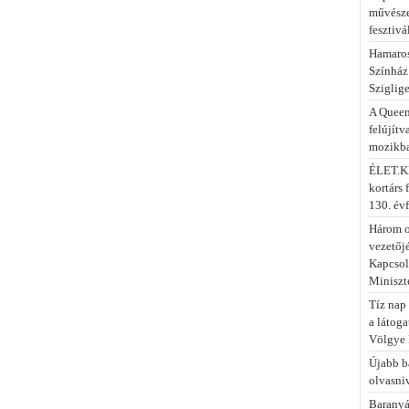
művésze
fesztivá
Hamaros
Színház
Sziglig
A Queen
felújítv
mozikb
ÉLET.KÉ
kortárs 
130. év
Három o
vezetőj
Kapcsola
Miniszt
Tíz nap 
a látog
Völgye 
Újabb b
olvasni
Baranyá