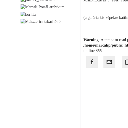
köszöntötte az új évet. Fot
(a galéria kis képekre katti
Warning
: Attempt to read 
/home/marcalip/public_ht
on line
355