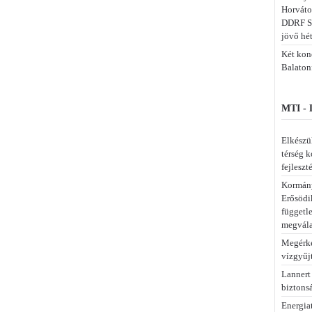
Horváto
DDRF S
jövő hé
Két konc
Balaton
MTI -
Elkészül
térség 
fejleszt
Kormány
Erősödi
függetl
megvála
Megérke
vízgyűj
Lannert
biztons
Energia