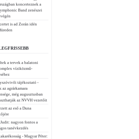
rszágban koncerteznek a
ymphonic Band zenészei
tvégén
ertet is ad Zorán idén
füreden
 LEGFRISSEBB
tek a tervek a balatoni
komplex víziközmű-
éséhez
szóvivői tájékoztató -
k az agrárkamara
ensége, még augusztusban
szthatják az NVVH vezetőit
zett az eső a Duna
tőjére
 Judit: nagyon fontos a
ágos tanévkezdés
takarékosság - Magyar Péter: