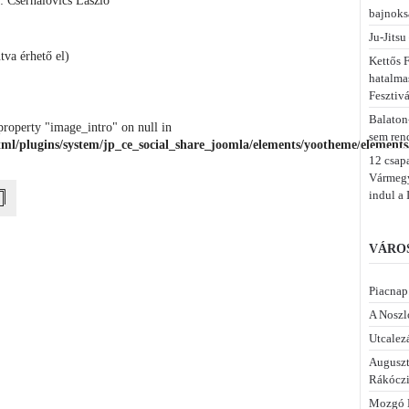
ó: Csernalovics László
bajnoks
Ju-Jitsu
ntva érhető el)
Kettős F
hatalma
Fesztiv
Balaton
property "image_intro" on null in
sem ren
ml/plugins/system/jp_ce_social_share_joomla/elements/yootheme/elements/
12 csap
Vármegye
indul a 
VÁROS
Piacnap.
A Noszl
Utcalezá
Auguszt
Rákóczi
Mozgó 