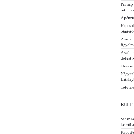
Pár nap 
rutinos 
A pénzü
Kapcsola
büntetőe
A szén-
figyelme
A szél m
dolgát 
Összeüt
Négy te
Látrány
Toto meg
KULTÚ
Szász Já
készül a
Kaposfe