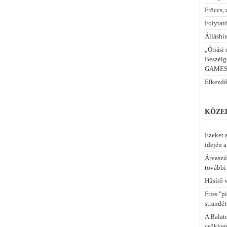
Fröccs, 
Folytató
Álláshir
„Óriási
Beszélge
GAMESZ
Elkezdő
KÖZEL
Ezeket a
idején 
Árvaszú
további 
Hűsítő v
Friss "p
strandét
A Balat
csökken