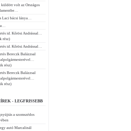
 küldött volt az Országos
rlamentbe…
s Laci bácsi lánya…
na…
etés id. Kőrösi Andrással…
k rész)
etés id. Kőrösi Andrással…
etés Bereczk Balázzsal
 alpolgármesterével…
ik rész)
etés Bereczk Balázzsal
 alpolgármesterével…
ik rész)
ÍREK - LEGFRISSEBB
gnyújtás a szomszédos
yében
 egy autó Marcalinál