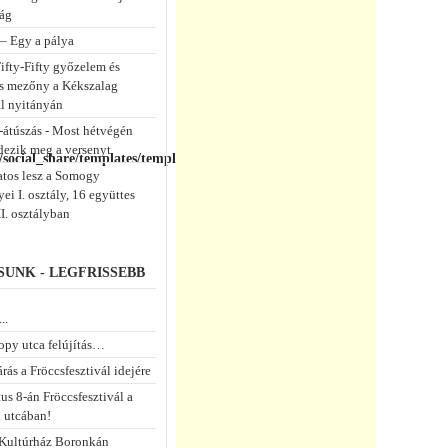
ág
 – Egy a pálya
ifty-Fifty győzelem és
s mezőny a Kékszalag
ál nyitányán
-átúszás - Most hétvégén
dezik meg a versenyt
social_share/templates/template.php
atos lesz a Somogy
i I. osztály, 16 együttes
II. osztályban
UNK - LEGFRISSEBB
..
opy utca felújítás…
rás a Fröccsfesztivál idejére
us 8-án Fröccsfesztivál a
 utcában!
Kultúrház Boronkán