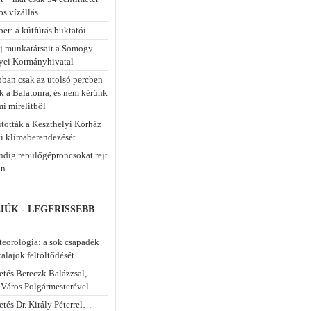
os vízállás
er: a kútfúrás buktatói
új munkatársait a Somogy
ei Kormányhivatal
bban csak az utolsó percben
k a Balatonra, és nem kérünk
mi mirelitből
tották a Keszthelyi Kórház
i klímaberendezését
dig repülőgéproncsokat rejt
on
JÚK - LEGFRISSEBB
eorológia: a sok csapadék
 talajok feltöltődését
etés Bereczk Balázzsal,
 Város Polgármesterével…
tés Dr. Király Péterrel…