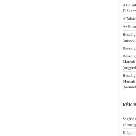
A Bálint
Diákpa
A Takác
Az Edi
Beszélg
(másodi
Beszélg
Beszélg
Marcali
(negyed
Beszélg
Marcali
(harmad
KÉK H
Segítsé
vármeg
Kiégett