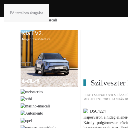
Fő tartalom átugrása
Szilveszte
ÍRTA: CSERNALOVICS LÁSZL
MEGJELENT: 2012. JANUÁR 01
Kaposváron a hideg ellenére
Károly polgármester rövid