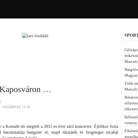
SPORT
Gólzápo
felkészü
Marcali
Hatgólo
Magyar 
Több min
r Kaposváron …
Marcali
Balaton-
Ó
előzete
. VASÁRNAP, 11:16
érkezett
Kékszal
verseny
 a Kossuth tér megtelt a 2011-es évet záró koncertre. Éjfélkor Szita
Elkészü
 búcsúztatója hangzott el, majd tűzijáték és fergeteges utcabál
sorsolás