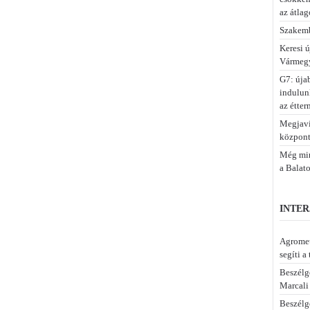
az átlag
Szakemb
Keresi 
Vármegy
G7: úja
indulun
az étter
Megjaví
központ
Még min
a Balat
INTER
Agromet
segíti a
Beszélg
Marcali
Beszélge