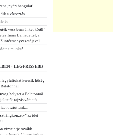
zene, nyári hangulat!
dik a vízosztás ...
detés
 érték vesz bennünket körül”
tés Tanai Bernadettel, a
 intézményvezetőjével
dött a munka!
BEN - LEGFRISSEBB
 fagylaltokat keresik hőség
a Balatonnál
nyog helyzet a Balatonnál –
jelentős rajzás várható
izet osztottunk...
isztrángkonzerv" az idei
el
on vízszintje tovább
t – már csak 54 centiméter