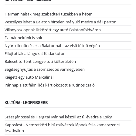
Hárman haltak meg szabadtéri tüzekben a héten
Veszélyes lehet a Balaton hirtelen mélyülő medre a déli parton
Villanyoszlopnak ütközött egy autó Balatonföldváron
Ez már nekünk is sok
Nyári ellenőrzések a Balatonnál – az első félidő végén
Elfojtották a lángokat Kadarkúton
Baleset történt Lengyeltóti külterületén
Segítségnyújtás a szomszédos vármegyében
Kiégett egy autó Marcalinál
Pár nap alatt félmilliós kárt okozott a rutinos csaló
KULTÚRA - LEGFRISSEBB
Szász Jánossal és Hargitai Ivánnal készül az új évadra a Csiky
Kaposfest - Nemzetközi hírű művészek lépnek fel a kamarazenei
fesztiválon