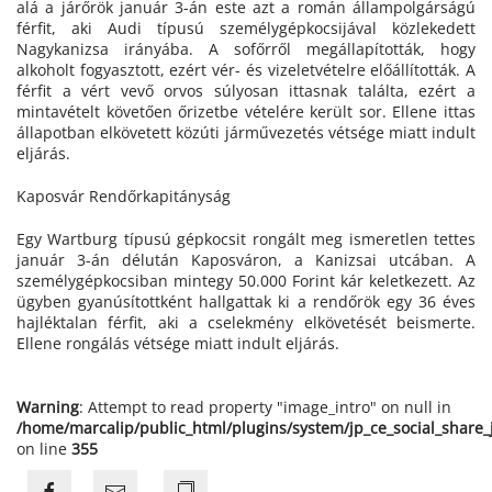
alá a járőrök január 3-án este azt a román állampolgárságú
férfit, aki Audi típusú személygépkocsijával közlekedett
Nagykanizsa irányába. A sofőrről megállapították, hogy
alkoholt fogyasztott, ezért vér- és vizeletvételre előállították. A
férfit a vért vevő orvos súlyosan ittasnak találta, ezért a
mintavételt követően őrizetbe vételére került sor. Ellene ittas
állapotban elkövetett közúti járművezetés vétsége miatt indult
eljárás.
Kaposvár Rendőrkapitányság
Egy Wartburg típusú gépkocsit rongált meg ismeretlen tettes
január 3-án délután Kaposváron, a Kanizsai utcában. A
személygépkocsiban mintegy 50.000 Forint kár keletkezett. Az
ügyben gyanúsítottként hallgattak ki a rendőrök egy 36 éves
hajléktalan férfit, aki a cselekmény elkövetését beismerte.
Ellene rongálás vétsége miatt indult eljárás.
Warning
: Attempt to read property "image_intro" on null in
/home/marcalip/public_html/plugins/system/jp_ce_social_share
on line
355