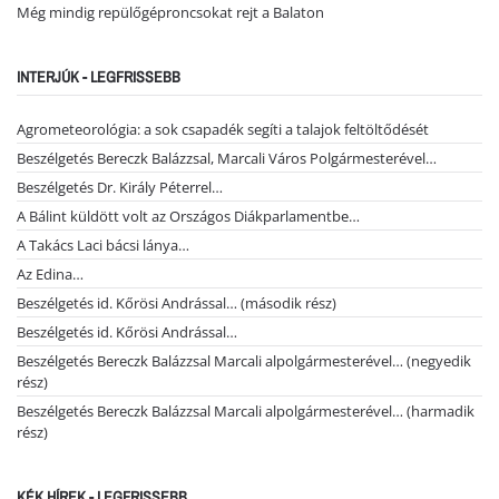
Még mindig repülőgéproncsokat rejt a Balaton
INTERJÚK - LEGFRISSEBB
Agrometeorológia: a sok csapadék segíti a talajok feltöltődését
Beszélgetés Bereczk Balázzsal, Marcali Város Polgármesterével…
Beszélgetés Dr. Király Péterrel…
A Bálint küldött volt az Országos Diákparlamentbe…
A Takács Laci bácsi lánya…
Az Edina…
Beszélgetés id. Kőrösi Andrással… (második rész)
Beszélgetés id. Kőrösi Andrással…
Beszélgetés Bereczk Balázzsal Marcali alpolgármesterével… (negyedik
rész)
Beszélgetés Bereczk Balázzsal Marcali alpolgármesterével… (harmadik
rész)
KÉK HÍREK - LEGFRISSEBB