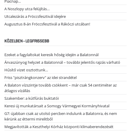
Piacnap...
A Noszlopy utca felújítás…
Utcalezárás a Fröccsfesztivál idejére
Augusztus 8-án Fröccsfesztivál a Rákóczi utcában!
KÖZELBEN - LEGFRISSEBB
Ezeket a fagylaltokat keresik hőség idején a Balatonnál
Árvaszúnyog helyzet a Balatonnál – további jelentős rajzás várható
Hűsítő vizet osztottunk...
Friss "pisztrángkonzerv" az idei strandétel
A Balaton vízszintje tovább csökkent – már csak 54 centiméter az
átlagos vízállás
Szakember: a kútfúrás buktatói
Keresi új munkatársait a Somogy Vármegyei Kormányhivatal
G7: újabban csak az utolsó percben indulunk a Balatonra, és nem
kérünk az éttermi mirelitből
Megjavították a Keszthelyi Kórház központi klímaberendezését