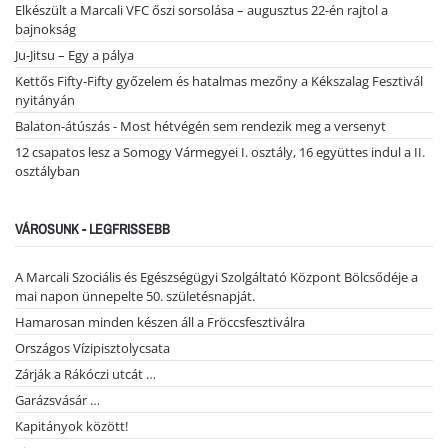
Elkészült a Marcali VFC őszi sorsolása – augusztus 22-én rajtol a
bajnokság
Ju-Jitsu – Egy a pálya
Kettős Fifty-Fifty győzelem és hatalmas mezőny a Kékszalag Fesztivál
nyitányán
Balaton-átúszás - Most hétvégén sem rendezik meg a versenyt
12 csapatos lesz a Somogy Vármegyei I. osztály, 16 együttes indul a II.
osztályban
VÁROSUNK - LEGFRISSEBB
A Marcali Szociális és Egészségügyi Szolgáltató Központ Bölcsődéje a
mai napon ünnepelte 50. születésnapját.
Hamarosan minden készen áll a Fröccsfesztiválra
Országos Vízipisztolycsata
Zárják a Rákóczi utcát …
Garázsvásár …
Kapitányok között!