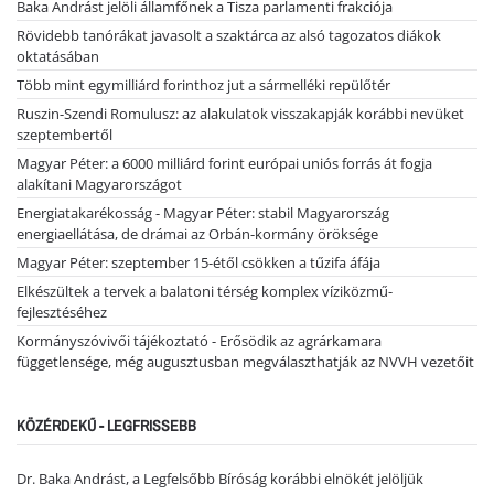
Baka Andrást jelöli államfőnek a Tisza parlamenti frakciója
Rövidebb tanórákat javasolt a szaktárca az alsó tagozatos diákok
oktatásában
Több mint egymilliárd forinthoz jut a sármelléki repülőtér
Ruszin-Szendi Romulusz: az alakulatok visszakapják korábbi nevüket
szeptembertől
Magyar Péter: a 6000 milliárd forint európai uniós forrás át fogja
alakítani Magyarországot
Energiatakarékosság - Magyar Péter: stabil Magyarország
energiaellátása, de drámai az Orbán-kormány öröksége
Magyar Péter: szeptember 15-étől csökken a tűzifa áfája
Elkészültek a tervek a balatoni térség komplex víziközmű-
fejlesztéséhez
Kormányszóvivői tájékoztató - Erősödik az agrárkamara
függetlensége, még augusztusban megválaszthatják az NVVH vezetőit
KÖZÉRDEKŰ - LEGFRISSEBB
Dr. Baka Andrást, a Legfelsőbb Bíróság korábbi elnökét jelöljük