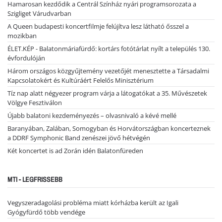
Hamarosan kezdődik a Centrál Színház nyári programsorozata a
Szigliget Várudvarban
A Queen budapesti koncertfilmje felújítva lesz látható ősszel a
mozikban
ÉLET.KÉP - Balatonmáriafürdő: kortárs fotótárlat nyílt a település 130.
évfordulóján
Három országos közgyűjtemény vezetőjét menesztette a Társadalmi
Kapcsolatokért és Kultúráért Felelős Minisztérium
Tíz nap alatt négyezer program várja a látogatókat a 35. Művészetek
Völgye Fesztiválon
Újabb balatoni kezdeményezés – olvasnivaló a kévé mellé
Baranyában, Zalában, Somogyban és Horvátországban koncerteznek
a DDRF Symphonic Band zenészei jövő hétvégén
Két koncertet is ad Zorán idén Balatonfüreden
MTI - LEGFRISSEBB
Vegyszeradagolási probléma miatt kórházba került az Igali
Gyógyfürdő több vendége