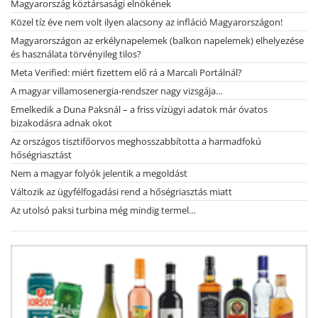
Magyarország köztársasági elnökének
Közel tíz éve nem volt ilyen alacsony az infláció Magyarországon!
Magyarországon az erkélynapelemek (balkon napelemek) elhelyezése
és használata törvényileg tilos?
Meta Verified: miért fizettem elő rá a Marcali Portálnál?
A magyar villamosenergia-rendszer nagy vizsgája…
Emelkedik a Duna Paksnál – a friss vízügyi adatok már óvatos
bizakodásra adnak okot
Az országos tisztifőorvos meghosszabbította a harmadfokú
hőségriasztást
Nem a magyar folyók jelentik a megoldást
Változik az ügyfélfogadási rend a hőségriasztás miatt
Az utolsó paksi turbina még mindig termel…