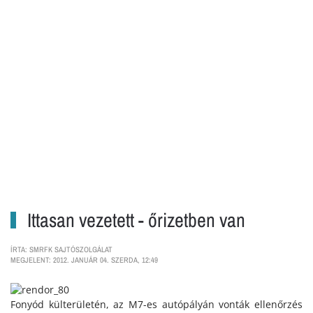
Ittasan vezetett - őrizetben van
ÍRTA: SMRFK SAJTÓSZOLGÁLAT
MEGJELENT: 2012. JANUÁR 04. SZERDA, 12:49
Fonyód külterületén, az M7-es autópályán vonták ellenőrzés