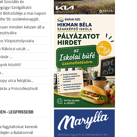
li Szociális és
gügyi Szolgáltató
t Bölcsődéje a mai napon
te 50. születésnapját.
san minden készen áll a
esztiválra
s Vízipisztolycsata
a Rákóczi utcát …
vásár …
yok között!
...
opy utca felújítás…
árás a Fröccsfesztivál
EN - LEGFRISSEBB
a fagylaltokat keresik
dején a Balatonnál