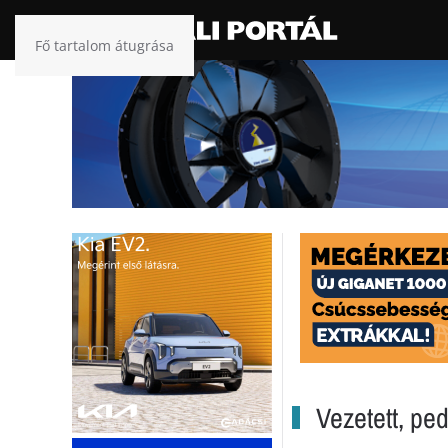
Fő tartalom átugrása
Vezetett, ped