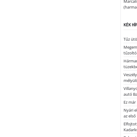
Marcal
(harmad
KÉK HÍ
Tűz ütö
Megemlé
tűzoltó
Hárman
tüzekb
Veszély
mélyülő
Villany
autó B
Ez már 
Nyári e
az első
Elfojto
Kadark