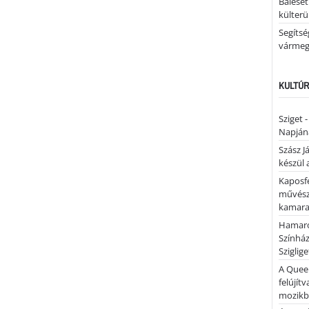
Baleset
külterü
Segíts
várme
KULTÚR
Sziget 
Napján
Szász J
készül 
Kaposfe
művésze
kamaraz
Hamaro
Színhá
Sziglig
A Quee
felújítv
mozik