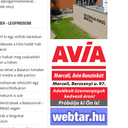
i alpolgármesterével…
ik rész)
REK - LEGFRISSEBB
tt ki egy siófoki lakásban
kezés a hősi halált halt
król
 haltak meg szabadtéri
en a héten
es lehet a Balaton hirtelen
 medre a déli parton
oszlopnak ütközött egy
alatonföldváron
nekünk is sok
llenőrzések a Balatonnál –
 félidő végén
tták a lángokat
úton