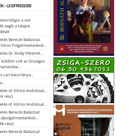
ÚK - LEGFRISSEBB
teorológia: a sok
k segíti a talajok
ődését
etés Bereczk Balázzsal,
i Város Polgármesterével…
etés Dr. Király Péterrel…
t küldött volt az Országos
rlamentbe…
s Laci bácsi lánya…
na…
etés id. Kőrösi Andrással…
k rész)
etés id. Kőrösi Andrással…
etés Bereczk Balázzsal
i alpolgármesterével…
ik rész)
etés Bereczk Balázzsal