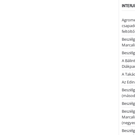
INTERJ
Agrome
csapadé
feltölt
Beszélg
Marcal
Beszélg
A Bálin
Diákpa
A Takác
Az Edi
Beszélg
(másodi
Beszélg
Beszélg
Marcal
(negyed
Beszélg