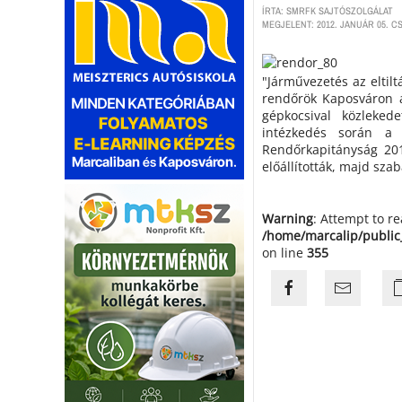
ÍRTA: SMRFK SAJTÓSZOLGÁLAT
MEGJELENT: 2012. JANUÁR 05. C
"Járművezetés az eltilt
rendőrök Kaposváron a
gépkocsival közleke
intézkedés során a 
Rendőrkapitányság 2012
előállították, majd szab
Warning
: Attempt to r
/home/marcalip/public
on line
355