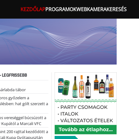
KEZDŐLAP
PROGRAMOK
WEBKAMERA
KERESÉS
- LEGFRISSEBB
sárlabda tábor
oros győzelem a
ülésben: hat gólt szerzett a
s vereséggel búcsúzott a
 Kupától a Marcali VFC
nt 200 rajttal kezdődött a
cali Kupa Gyótapusztán