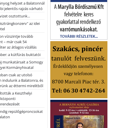
nyog helyzet a Balatonnál
bi jelentős rajzás várható
vizet osztottunk...
pisztrángkonzerv" az idei
tel
on vízszintje tovább
t – már csak 54
ter az átlagos vízállás
er: a kútfúrás buktatói
 új munkatársait a Somogy
yei Kormányhivatal
bban csak az utolsó
 indulunk a Balatonra, és
ünk az éttermi mirelitből
tották a Keszthelyi
 központi
erendezését
ndig repülőgéproncsokat
Balaton