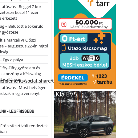
-átúszás - Reggel 7-kor
lőzetesen közel 11 ezer
 érkezett
ag – Befutott a tókerülő
y győztese
lt a Marcali VFC őszi
sa – augusztus 22-én rajtol
okság
 – Egy a pálya
Fifty-Fifty győzelem és
as mezőny a Kékszalag
ál nyitányán
me/elements/social_share/templates/template.php
n-átúszás - Most hétvégén
ndezik meg a versenyt
NK - LEGFRISSEBB
 Fröccsfesztivált rendeztek
iban