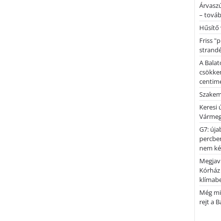
Árvaszú
– továb
Hűsítő 
Friss "
strandé
A Balat
csökken
centimé
Szakemb
Keresi
Vármeg
G7: úja
percben
nem kér
Megjaví
Kórház
klímab
Még mi
rejt a 