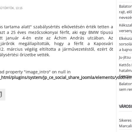
Balaton
SÜTÖRTÖK, 13:15
rajt, e
nevezés
Kékszal
ás tartama alatt" szabálysértés elkövetésén érték tetten a
versen
zt a 25 éves mezőcsokonyai férfit, aki egy BMW típusú
dett január 4-én este az Áchim András utcában. Az
Elkészü
járőrök megállapították, hogy a férfit a Kaposvári
sorsolá
. március végéig eltiltotta a járművezetéstől, ezért őt
a bajn
álysértési őrizetbe vették.
Ju-Jitsu
Kettős 
hatalm
ead property "image_intro" on null in
Fesztiv
_html/plugins/system/jp_ce_social_share_joomla/elements/yoothe
Balato
sem re
VÁROSU
Sikeres
Marcal