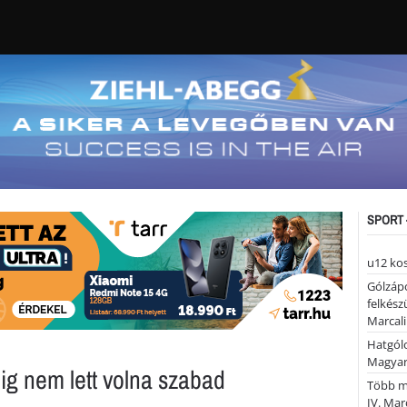
SPORT 
u12 ko
Gólzáp
felkész
Marcali
Hatgólo
Magyar
ig nem lett volna szabad
Több mi
IV. Mar