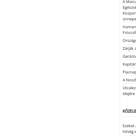
A Marca
Egészsé
Közpon
ünnepel
Hamaro
Fröccsf
Országo
Zárják 
Garázs
Kapitán
Piacnap
A Noszl
Utcalez
idejére
KÖZELB
Ezeket 
hőség i