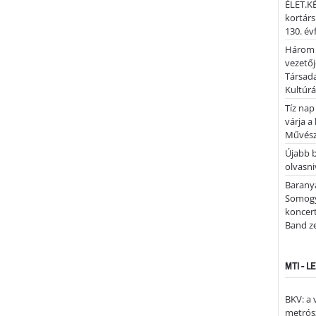
ÉLET.KÉ
kortárs
130. év
Három 
vezetőj
Társada
Kultúrá
Tíz nap
várja a
Művész
Újabb 
olvasni
Barany
Somogy
koncer
Band z
MTI - 
BKV: a
metrósz