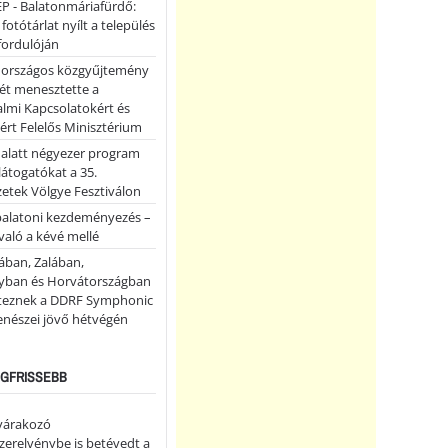
P - Balatonmáriafürdő:
 fotótárlat nyílt a település
fordulóján
országos közgyűjtemény
ét menesztette a
lmi Kapcsolatokért és
ért Felelős Minisztérium
 alatt négyezer program
 látogatókat a 35.
etek Völgye Fesztiválon
balatoni kezdeményezés –
való a kévé mellé
ában, Zalában,
ban és Horvátországban
teznek a DDRF Symphonic
enészei jövő hétvégén
LEGFRISSEBB
 várakozó
erelvénybe is betévedt a