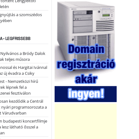
 történt Lengyeltóti
letén
égnyújtás a szomszédos
gyében
A - LEGFRISSEBB
- Nyilvános a Bródy Dalok
ak teljes műsora
ánossal és Hargitai Ivánnal
az új évadra a Csiky
st - Nemzetközi hírű
k lépnek fel a
enei fesztiválon
san kezdődik a Centrál
z nyári programsorozata a
et Várudvarban
n budapesti koncertfilmje
a lesz látható ősszel a
ban