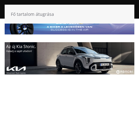
Fő tartalom átugrása