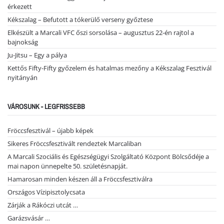
érkezett
Kékszalag – Befutott a tókerülő verseny győztese
Elkészült a Marcali VFC őszi sorsolása – augusztus 22-én rajtol a
bajnokság
Ju-Jitsu – Egy a pálya
Kettős Fifty-Fifty győzelem és hatalmas mezőny a Kékszalag Fesztivál
nyitányán
VÁROSUNK - LEGFRISSEBB
Fröccsfesztivál – újabb képek
Sikeres Fröccsfesztivált rendeztek Marcaliban
A Marcali Szociális és Egészségügyi Szolgáltató Központ Bölcsődéje a
mai napon ünnepelte 50. születésnapját.
Hamarosan minden készen áll a Fröccsfesztiválra
Országos Vízipisztolycsata
Zárják a Rákóczi utcát …
Garázsvásár …