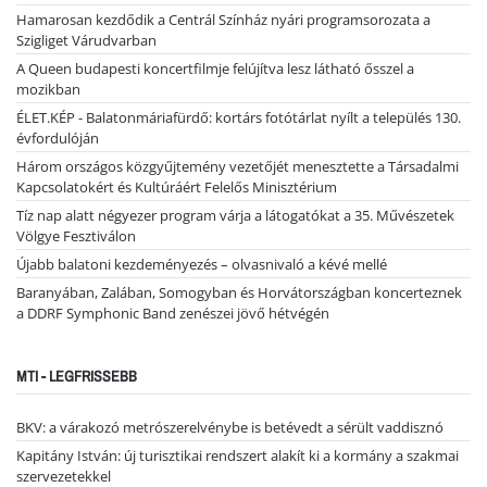
Hamarosan kezdődik a Centrál Színház nyári programsorozata a
Szigliget Várudvarban
A Queen budapesti koncertfilmje felújítva lesz látható ősszel a
mozikban
ÉLET.KÉP - Balatonmáriafürdő: kortárs fotótárlat nyílt a település 130.
évfordulóján
Három országos közgyűjtemény vezetőjét menesztette a Társadalmi
Kapcsolatokért és Kultúráért Felelős Minisztérium
Tíz nap alatt négyezer program várja a látogatókat a 35. Művészetek
Völgye Fesztiválon
Újabb balatoni kezdeményezés – olvasnivaló a kévé mellé
Baranyában, Zalában, Somogyban és Horvátországban koncerteznek
a DDRF Symphonic Band zenészei jövő hétvégén
MTI - LEGFRISSEBB
BKV: a várakozó metrószerelvénybe is betévedt a sérült vaddisznó
Kapitány István: új turisztikai rendszert alakít ki a kormány a szakmai
szervezetekkel