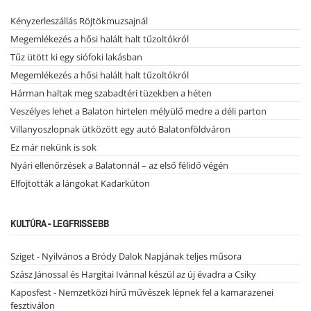
Kényzerleszállás Röjtökmuzsajnál
Megemlékezés a hősi halált halt tűzoltókról
Tűz ütött ki egy siófoki lakásban
Megemlékezés a hősi halált halt tűzoltókról
Hárman haltak meg szabadtéri tüzekben a héten
Veszélyes lehet a Balaton hirtelen mélyülő medre a déli parton
Villanyoszlopnak ütközött egy autó Balatonföldváron
Ez már nekünk is sok
Nyári ellenőrzések a Balatonnál – az első félidő végén
Elfojtották a lángokat Kadarkúton
KULTÚRA - LEGFRISSEBB
Sziget - Nyilvános a Bródy Dalok Napjának teljes műsora
Szász Jánossal és Hargitai Ivánnal készül az új évadra a Csiky
Kaposfest - Nemzetközi hírű művészek lépnek fel a kamarazenei
fesztiválon