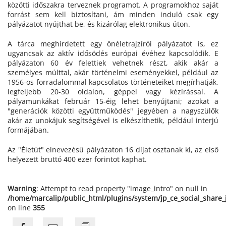
közötti időszakra terveznek programot. A programokhoz saját
forrást sem kell biztosítani, ám minden induló csak egy
pályázatot nyújthat be, és kizárólag elektronikus úton.
A tárca meghirdetett egy önéletrajzírói pályázatot is, ez
ugyancsak az aktív idősödés európai évéhez kapcsolódik. E
pályázaton 60 év felettiek vehetnek részt, akik akár a
személyes múlttal, akár történelmi eseményekkel, például az
1956-os forradalommal kapcsolatos történeteiket megírhatják,
legfeljebb 20-30 oldalon, géppel vagy kézírással. A
pályamunkákat február 15-éig lehet benyújtani; azokat a
"generációk közötti együttműködés" jegyében a nagyszülők
akár az unokájuk segítségével is elkészíthetik, például interjú
formájában.
Az "Életút" elnevezésű pályázaton 16 díjat osztanak ki, az első
helyezett bruttó 400 ezer forintot kaphat.
Warning
: Attempt to read property "image_intro" on null in
/home/marcalip/public_html/plugins/system/jp_ce_social_share
on line
355