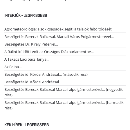
INTERJÚK - LEGFRISSEBB
Agrometeorológia: a sok csapadék segíti a talajok feltöltődését
Beszélgetés Bereczk Balázzsal, Marcali Város Polgármesterével…
Beszélgetés Dr. Király Péterrel…
A Bálint küldött volt az Országos Diákparlamentbe…
A Takács Laci bácsi lánya…
Az Edina…
Beszélgetés id. Kőrösi Andrással… (második rész)
Beszélgetés id. Kőrösi Andrással…
Beszélgetés Bereczk Balázzsal Marcali alpolgármesterével… (negyedik
rész)
Beszélgetés Bereczk Balázzsal Marcali alpolgármesterével… (harmadik
rész)
KÉK HÍREK - LEGFRISSEBB