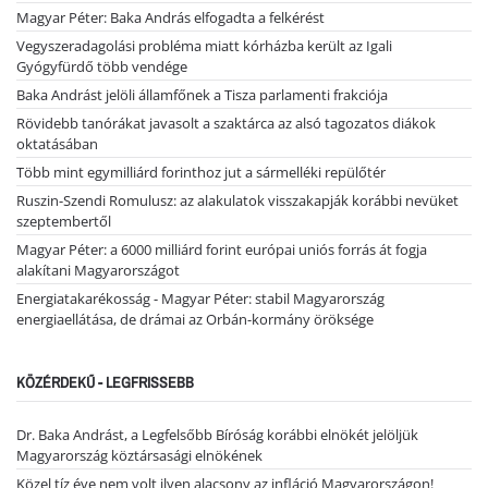
Magyar Péter: Baka András elfogadta a felkérést
Vegyszeradagolási probléma miatt kórházba került az Igali
Gyógyfürdő több vendége
Baka Andrást jelöli államfőnek a Tisza parlamenti frakciója
Rövidebb tanórákat javasolt a szaktárca az alsó tagozatos diákok
oktatásában
Több mint egymilliárd forinthoz jut a sármelléki repülőtér
Ruszin-Szendi Romulusz: az alakulatok visszakapják korábbi nevüket
szeptembertől
Magyar Péter: a 6000 milliárd forint európai uniós forrás át fogja
alakítani Magyarországot
Energiatakarékosság - Magyar Péter: stabil Magyarország
energiaellátása, de drámai az Orbán-kormány öröksége
KÖZÉRDEKŰ - LEGFRISSEBB
Dr. Baka Andrást, a Legfelsőbb Bíróság korábbi elnökét jelöljük
Magyarország köztársasági elnökének
Közel tíz éve nem volt ilyen alacsony az infláció Magyarországon!