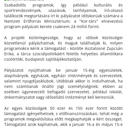
Szabadidős programok, így például kulturális és
sportrendezvények, utazások, tanfolyamok, író-olvasó
találkozók megtartására írt ki pályázatot időskorúak számára a
Nemzeti Erőforrás Minisztérium; a "Kor-társ" elnevezésű
program pályázati kerete csaknem 24 millió forint.
A projekt különlegessége, hogy az idősek közösségei
közvetlenül pályázhatnak, és maguk találhatják ki, milyen
programokra kérik a támogatást - közölte Asztalosné Zupcsán
Erika, a tárca szociálpolitikáért felelős helyettes államtitkára
csütörtöki, budapesti sajtótájékoztatóján.
Pályázatot nyújthatnak be január 15-éig egyesületek,
alapítványok, egyházak, egyházi intézmények és szervezetek,
valamint nyugdíjasklubok. Utóbbiak akkor is indulhatnak, ha
nem számítanak önálló jogi személyiségnek; ebben az
esetben úgynevezett befogadó szervezetet, például iskolát,
önkormányzatot vagy idősellátó intézményt kell keresniük.
Az egyes közösségek 50 ezer és 150 ezer forint közötti
támogatást igényelhetnek, s előfinanszírozásban, tehát még a
programok megvalósítása előtt megkaphatják a kért összeget.
Támogatást azok kaphatnak, akik a január 16-a és május 15-e