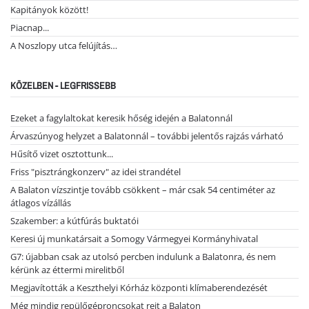
Kapitányok között!
Piacnap...
A Noszlopy utca felújítás…
KÖZELBEN - LEGFRISSEBB
Ezeket a fagylaltokat keresik hőség idején a Balatonnál
Árvaszúnyog helyzet a Balatonnál – további jelentős rajzás várható
Hűsítő vizet osztottunk...
Friss "pisztrángkonzerv" az idei strandétel
A Balaton vízszintje tovább csökkent – már csak 54 centiméter az
átlagos vízállás
Szakember: a kútfúrás buktatói
Keresi új munkatársait a Somogy Vármegyei Kormányhivatal
G7: újabban csak az utolsó percben indulunk a Balatonra, és nem
kérünk az éttermi mirelitből
Megjavították a Keszthelyi Kórház központi klímaberendezését
Még mindig repülőgéproncsokat rejt a Balaton