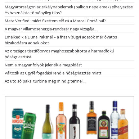
Magyarországon az erkélynapelemek (balkon napelemek) elhelyezése
és használata törvényileg tilos?
Meta Verified: miért fizettem elő rá a Marcali Portálnál?
A magyar villamosenergia-rendszer nagy vizsgája…
Emelkedik a Duna Paksnál – a friss vízügyi adatok már óvatos
bizakodásra adnak okot
Az országos tisztifőorvos meghosszabbította a harmadfokú
hőségriasztást
Nem a magyar folyók jelentik a megoldást
Változik az ügyfélfogadási rend a hőségriasztás miatt
Az utolsó paksi turbina még mindig termel…