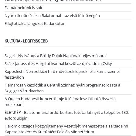
Ez már nekünk is sok
Nyári ellenőrzések a Balatonnál – az első félidő végén
Elfojtották a lángokat Kadarkúton
KULTÚRA - LEGFRISSEBB
Sziget - Nyilvános a Bródy Dalok Napjának teljes műsora
Szász Jánossal és Hargitai Ivánnal készül az új évadra a Csiky
Kaposfest - Nemzetközi hírű művészek lépnek fel a kamarazenei
fesztiválon
Hamarosan kezdődik a Centrál Színház nyári programsorozata a
Szigliget Várudvarban
A Queen budapesti koncertfilmje felújítva lesz látható ősszel a
mozikban
ÉLET.KÉP - Balatonmáriafürdő: kortárs fotótárlat nyílt a település 130.
évfordulóján
Három országos közgyűjtemény vezetőjét menesztette a Társadalmi
Kapcsolatokért és Kultúráért Felelős Minisztérium