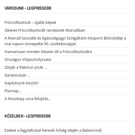
VÁROSUNK - LEGFRISSEBB
Fröccsfesztivál – újabb képek
Sikeres Fröccsfesztivált rendeztek Marcaliban
A Marcali Szociális és Egészségügyi Szolgáltató Központ Bölcsődéje a
mai napon ünnepelte 50. születésnapját.
Hamarosan minden készen áll a Fröccsfesztiválra
Országos Vízipisztolycsata
Zárják a Rákóczi utcát …
Garázsvásár …
Kapitányok között!
Piacnap...
A Noszlopy utca felújítás…
KÖZELBEN - LEGFRISSEBB
Ezeket a fagylaltokat keresik hőség idején a Balatonnál