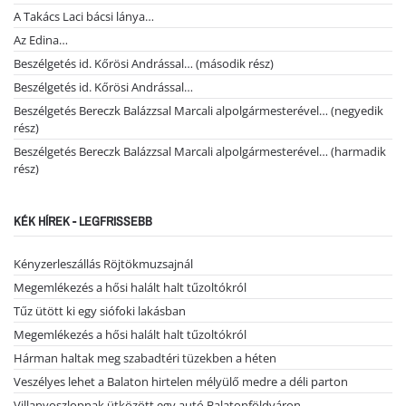
A Takács Laci bácsi lánya…
Az Edina…
Beszélgetés id. Kőrösi Andrással… (második rész)
Beszélgetés id. Kőrösi Andrással…
Beszélgetés Bereczk Balázzsal Marcali alpolgármesterével… (negyedik
rész)
Beszélgetés Bereczk Balázzsal Marcali alpolgármesterével… (harmadik
rész)
KÉK HÍREK - LEGFRISSEBB
Kényzerleszállás Röjtökmuzsajnál
Megemlékezés a hősi halált halt tűzoltókról
Tűz ütött ki egy siófoki lakásban
Megemlékezés a hősi halált halt tűzoltókról
Hárman haltak meg szabadtéri tüzekben a héten
Veszélyes lehet a Balaton hirtelen mélyülő medre a déli parton
Villanyoszlopnak ütközött egy autó Balatonföldváron