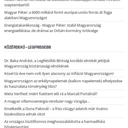
szeptembertől
Magyar Péter: a 6000 milliárd forint európai uniós forrás át fogja
alakítani Magyarországot
Energiatakarékosság - Magyar Péter: stabil Magyarország
energiaellátása, de drámai az Orbán-kormány öröksége
KÖZÉRDEKŰ - LEGFRISSEBB
Dr. Baka Andrást, a Legfelsőbb Bíróság korábbi elnökét jelöljük
Magyarország köztársasági elnökének
Közel tíz éve nem volt ilyen alacsony az infláció Magyarországon!
Magyarországon az erkélynapelemek (balkon napelemek) elhelyezése
és használata törvényileg tilos?
Meta Verified: miért fizettem elő rá a Marcali Portálnál?
A magyar villamosenergia-rendszer nagy vizsgája…
Emelkedik a Duna Paksnál – a friss vízügyi adatok már óvatos
bizakodásra adnak okot
Az országos tisztifőorvos meghosszabbította a harmadfokú
hőségriasztást