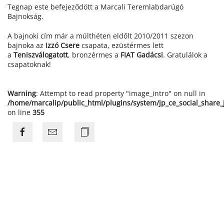
Tegnap este befejeződött a Marcali Teremlabdarúgó
Bajnokság.
A bajnoki cím már a múlthéten eldőlt 2010/2011 szezon
bajnoka az
Izzó Csere
csapata, ezüstérmes lett
a
Teniszválogatott
, bronzérmes a
FIAT Gadácsi
. Gratulálok a
csapatoknak!
Warning
: Attempt to read property "image_intro" on null in
/home/marcalip/public_html/plugins/system/jp_ce_social_share
on line
355