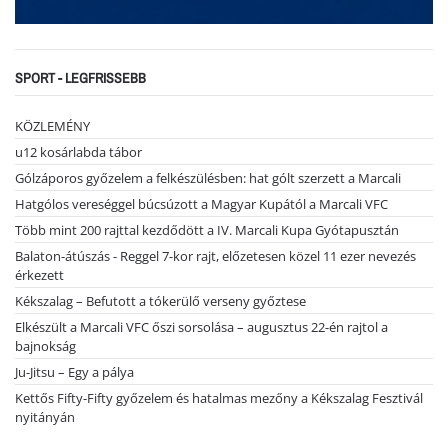
SPORT - LEGFRISSEBB
KÖZLEMÉNY
u12 kosárlabda tábor
Gólzáporos győzelem a felkészülésben: hat gólt szerzett a Marcali
Hatgólos vereséggel búcsúzott a Magyar Kupától a Marcali VFC
Több mint 200 rajttal kezdődött a IV. Marcali Kupa Gyótapusztán
Balaton-átúszás - Reggel 7-kor rajt, előzetesen közel 11 ezer nevezés
érkezett
Kékszalag – Befutott a tókerülő verseny győztese
Elkészült a Marcali VFC őszi sorsolása – augusztus 22-én rajtol a
bajnokság
Ju-Jitsu – Egy a pálya
Kettős Fifty-Fifty győzelem és hatalmas mezőny a Kékszalag Fesztivál
nyitányán