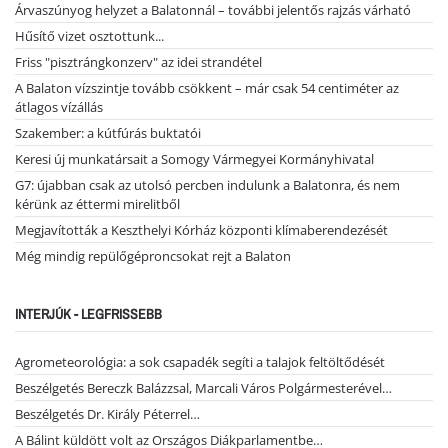
Árvaszúnyog helyzet a Balatonnál – további jelentős rajzás várható
Hűsítő vizet osztottunk...
Friss "pisztrángkonzerv" az idei strandétel
A Balaton vízszintje tovább csökkent – már csak 54 centiméter az
átlagos vízállás
Szakember: a kútfúrás buktatói
Keresi új munkatársait a Somogy Vármegyei Kormányhivatal
G7: újabban csak az utolsó percben indulunk a Balatonra, és nem
kérünk az éttermi mirelitből
Megjavították a Keszthelyi Kórház központi klímaberendezését
Még mindig repülőgéproncsokat rejt a Balaton
INTERJÚK - LEGFRISSEBB
Agrometeorológia: a sok csapadék segíti a talajok feltöltődését
Beszélgetés Bereczk Balázzsal, Marcali Város Polgármesterével…
Beszélgetés Dr. Király Péterrel…
A Bálint küldött volt az Országos Diákparlamentbe…