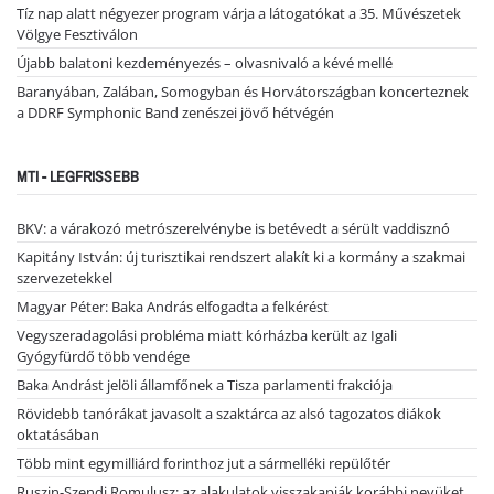
Tíz nap alatt négyezer program várja a látogatókat a 35. Művészetek
Völgye Fesztiválon
Újabb balatoni kezdeményezés – olvasnivaló a kévé mellé
Baranyában, Zalában, Somogyban és Horvátországban koncerteznek
a DDRF Symphonic Band zenészei jövő hétvégén
MTI - LEGFRISSEBB
BKV: a várakozó metrószerelvénybe is betévedt a sérült vaddisznó
Kapitány István: új turisztikai rendszert alakít ki a kormány a szakmai
szervezetekkel
Magyar Péter: Baka András elfogadta a felkérést
Vegyszeradagolási probléma miatt kórházba került az Igali
Gyógyfürdő több vendége
Baka Andrást jelöli államfőnek a Tisza parlamenti frakciója
Rövidebb tanórákat javasolt a szaktárca az alsó tagozatos diákok
oktatásában
Több mint egymilliárd forinthoz jut a sármelléki repülőtér
Ruszin-Szendi Romulusz: az alakulatok visszakapják korábbi nevüket