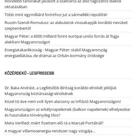
Rövidebb tanórákat javasolt a szaktárca az alsó tagozatos diákok
oktatásában
Több mint egymilliárd forinthoz jut a sármelléki repülőtér
Ruszin-Szendi Romulusz: az alakulatok visszakapják korábbi nevüket
szeptembertől
Magyar Péter: a 6000 milliárd forint európai uniós forrás át fogja
alakítani Magyarországot
Energiatakarékosság - Magyar Péter: stabil Magyarország
energiaellátása, de drámai az Orbán-kormány öröksége
KÖZÉRDEKŰ - LEGFRISSEBB
Dr. Baka Andrást, a Legfelsőbb Bíróság korábbi elnökét jelöljük
Magyarország köztársasági elnökének
Közel tíz éve nem volt ilyen alacsony az infláció Magyarországon!
Magyarországon az erkélynapelemek (balkon napelemek) elhelyezése
és használata törvényileg tilos?
Meta Verified: miért fizettem elő rá a Marcali Portálnál?
A magyar villamosenergia-rendszer nagy vizsgája…