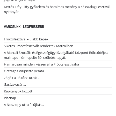
Ju-Jitsu – Egy a pálya
Kettős Fifty-Fifty győzelem és hatalmas mezőny a Kékszalag Fesztivál
nyitányán
VÁROSUNK - LEGFRISSEBB
Fröccsfesztivál – újabb képek
Sikeres Fröccsfesztivált rendeztek Marcaliban
A Marcali Szociális és Egészségügyi Szolgáltató Központ Bölcsődéje a
mai napon ünnepelte 50. születésnapját.
Hamarosan minden készen áll a Fröccsfesztiválra
Országos Vízipisztolycsata
Zárják a Rákóczi utcát …
Garázsvásár …
Kapitányok között!
Piacnap...
A Noszlopy utca felújítás…