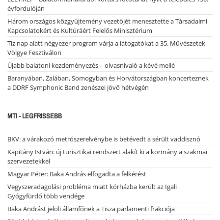
évfordulóján
Három országos közgyűjtemény vezetőjét menesztette a Társadalmi
Kapcsolatokért és Kultúráért Felelős Minisztérium
Tíz nap alatt négyezer program várja a látogatókat a 35. Művészetek
Völgye Fesztiválon
Újabb balatoni kezdeményezés – olvasnivaló a kévé mellé
Baranyában, Zalában, Somogyban és Horvátországban koncerteznek
a DDRF Symphonic Band zenészei jövő hétvégén
MTI - LEGFRISSEBB
BKV: a várakozó metrószerelvénybe is betévedt a sérült vaddisznó
Kapitány István: új turisztikai rendszert alakít ki a kormány a szakmai
szervezetekkel
Magyar Péter: Baka András elfogadta a felkérést
Vegyszeradagolási probléma miatt kórházba került az Igali
Gyógyfürdő több vendége
Baka Andrást jelöli államfőnek a Tisza parlamenti frakciója