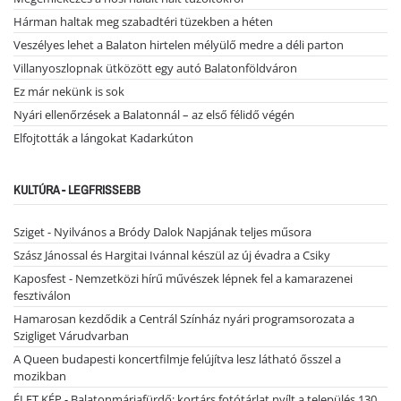
Hárman haltak meg szabadtéri tüzekben a héten
Veszélyes lehet a Balaton hirtelen mélyülő medre a déli parton
Villanyoszlopnak ütközött egy autó Balatonföldváron
Ez már nekünk is sok
Nyári ellenőrzések a Balatonnál – az első félidő végén
Elfojtották a lángokat Kadarkúton
KULTÚRA - LEGFRISSEBB
Sziget - Nyilvános a Bródy Dalok Napjának teljes műsora
Szász Jánossal és Hargitai Ivánnal készül az új évadra a Csiky
Kaposfest - Nemzetközi hírű művészek lépnek fel a kamarazenei
fesztiválon
Hamarosan kezdődik a Centrál Színház nyári programsorozata a
Szigliget Várudvarban
A Queen budapesti koncertfilmje felújítva lesz látható ősszel a
mozikban
ÉLET.KÉP - Balatonmáriafürdő: kortárs fotótárlat nyílt a település 130.