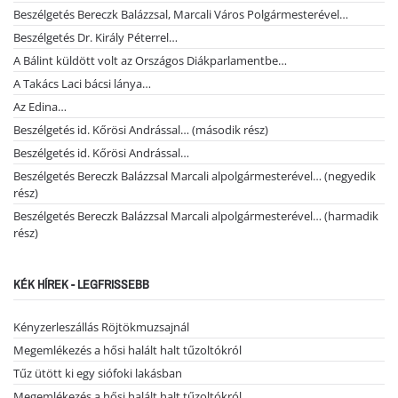
Beszélgetés Bereczk Balázzsal, Marcali Város Polgármesterével…
Beszélgetés Dr. Király Péterrel…
A Bálint küldött volt az Országos Diákparlamentbe…
A Takács Laci bácsi lánya…
Az Edina…
Beszélgetés id. Kőrösi Andrással… (második rész)
Beszélgetés id. Kőrösi Andrással…
Beszélgetés Bereczk Balázzsal Marcali alpolgármesterével… (negyedik
rész)
Beszélgetés Bereczk Balázzsal Marcali alpolgármesterével… (harmadik
rész)
KÉK HÍREK - LEGFRISSEBB
Kényzerleszállás Röjtökmuzsajnál
Megemlékezés a hősi halált halt tűzoltókról
Tűz ütött ki egy siófoki lakásban
Megemlékezés a hősi halált halt tűzoltókról