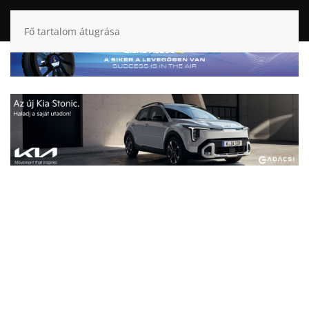
Fő tartalom átugrása