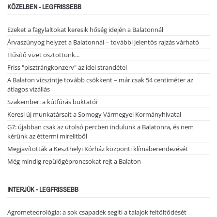
KÖZELBEN - LEGFRISSEBB
Ezeket a fagylaltokat keresik hőség idején a Balatonnál
Árvaszúnyog helyzet a Balatonnál – további jelentős rajzás várható
Hűsítő vizet osztottunk...
Friss "pisztrángkonzerv" az idei strandétel
A Balaton vízszintje tovább csökkent – már csak 54 centiméter az
átlagos vízállás
Szakember: a kútfúrás buktatói
Keresi új munkatársait a Somogy Vármegyei Kormányhivatal
G7: újabban csak az utolsó percben indulunk a Balatonra, és nem
kérünk az éttermi mirelitből
Megjavították a Keszthelyi Kórház központi klímaberendezését
Még mindig repülőgéproncsokat rejt a Balaton
INTERJÚK - LEGFRISSEBB
Agrometeorológia: a sok csapadék segíti a talajok feltöltődését