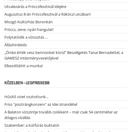
Utcalezárás a Fröccsfesztivál idejére
Augusztus 8-án Fröccsfesztivál a Rákóczi utcában!
Mozgó Kultúrház Boronkán
Fröccs, zene, nyári hangulat!
Folytatódik a vízosztás ...
Álláshirdetés
„Óriási érték vesz bennünket körül” Beszélgetés Tanai Bernadettel, a
GAMESZ intézményvezetőjével
Elkezdődött a munka!
KÖZELBEN - LEGFRISSEBB
Hűsítő vizet osztottunk...
Friss "pisztrángkonzerv" az idei strandétel
A Balaton vízszintje tovább csökkent – már csak 54 centiméter az
átlagos vízállás
Szakember: a kútfúrás buktatói