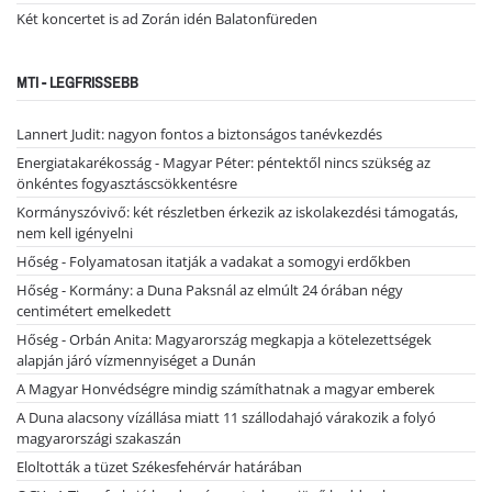
Két koncertet is ad Zorán idén Balatonfüreden
MTI - LEGFRISSEBB
Lannert Judit: nagyon fontos a biztonságos tanévkezdés
Energiatakarékosság - Magyar Péter: péntektől nincs szükség az
önkéntes fogyasztáscsökkentésre
Kormányszóvivő: két részletben érkezik az iskolakezdési támogatás,
nem kell igényelni
Hőség - Folyamatosan itatják a vadakat a somogyi erdőkben
Hőség - Kormány: a Duna Paksnál az elmúlt 24 órában négy
centimétert emelkedett
Hőség - Orbán Anita: Magyarország megkapja a kötelezettségek
alapján járó vízmennyiséget a Dunán
A Magyar Honvédségre mindig számíthatnak a magyar emberek
A Duna alacsony vízállása miatt 11 szállodahajó várakozik a folyó
magyarországi szakaszán
Eloltották a tüzet Székesfehérvár határában