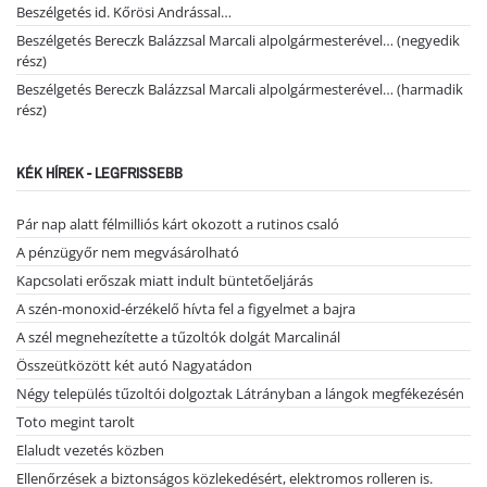
Beszélgetés id. Kőrösi Andrással…
Beszélgetés Bereczk Balázzsal Marcali alpolgármesterével… (negyedik
rész)
Beszélgetés Bereczk Balázzsal Marcali alpolgármesterével… (harmadik
rész)
KÉK HÍREK - LEGFRISSEBB
Pár nap alatt félmilliós kárt okozott a rutinos csaló
A pénzügyőr nem megvásárolható
Kapcsolati erőszak miatt indult büntetőeljárás
A szén-monoxid-érzékelő hívta fel a figyelmet a bajra
A szél megnehezítette a tűzoltók dolgát Marcalinál
Összeütközött két autó Nagyatádon
Négy település tűzoltói dolgoztak Látrányban a lángok megfékezésén
Toto megint tarolt
Elaludt vezetés közben
Ellenőrzések a biztonságos közlekedésért, elektromos rolleren is.