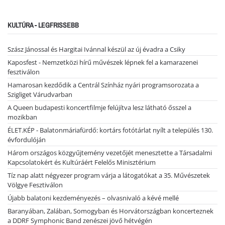
KULTÚRA - LEGFRISSEBB
Szász Jánossal és Hargitai Ivánnal készül az új évadra a Csiky
Kaposfest - Nemzetközi hírű művészek lépnek fel a kamarazenei
fesztiválon
Hamarosan kezdődik a Centrál Színház nyári programsorozata a
Szigliget Várudvarban
A Queen budapesti koncertfilmje felújítva lesz látható ősszel a
mozikban
ÉLET.KÉP - Balatonmáriafürdő: kortárs fotótárlat nyílt a település 130.
évfordulóján
Három országos közgyűjtemény vezetőjét menesztette a Társadalmi
Kapcsolatokért és Kultúráért Felelős Minisztérium
Tíz nap alatt négyezer program várja a látogatókat a 35. Művészetek
Völgye Fesztiválon
Újabb balatoni kezdeményezés – olvasnivaló a kévé mellé
Baranyában, Zalában, Somogyban és Horvátországban koncerteznek
a DDRF Symphonic Band zenészei jövő hétvégén