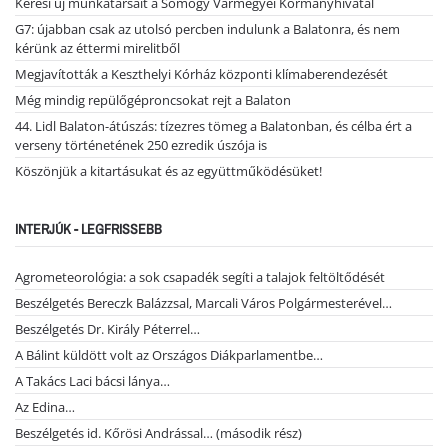
Keresi új munkatársait a Somogy Vármegyei Kormányhivatal
G7: újabban csak az utolsó percben indulunk a Balatonra, és nem
kérünk az éttermi mirelitből
Megjavították a Keszthelyi Kórház központi klímaberendezését
Még mindig repülőgéproncsokat rejt a Balaton
44. Lidl Balaton-átúszás: tízezres tömeg a Balatonban, és célba ért a
verseny történetének 250 ezredik úszója is
Köszönjük a kitartásukat és az együttműködésüket!
INTERJÚK - LEGFRISSEBB
Agrometeorológia: a sok csapadék segíti a talajok feltöltődését
Beszélgetés Bereczk Balázzsal, Marcali Város Polgármesterével…
Beszélgetés Dr. Király Péterrel…
A Bálint küldött volt az Országos Diákparlamentbe…
A Takács Laci bácsi lánya…
Az Edina…
Beszélgetés id. Kőrösi Andrással… (második rész)