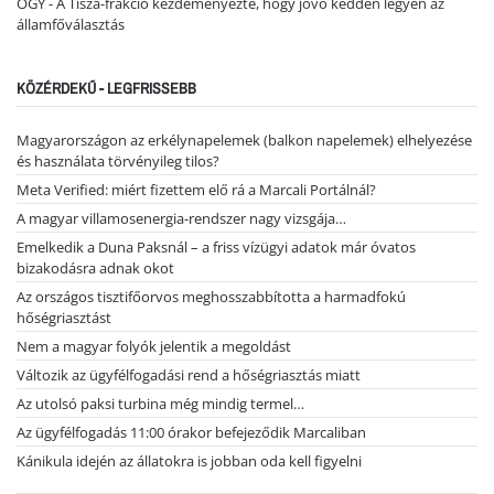
OGY - A Tisza-frakció kezdeményezte, hogy jövő kedden legyen az
államfőválasztás
KÖZÉRDEKŰ - LEGFRISSEBB
Magyarországon az erkélynapelemek (balkon napelemek) elhelyezése
és használata törvényileg tilos?
Meta Verified: miért fizettem elő rá a Marcali Portálnál?
A magyar villamosenergia-rendszer nagy vizsgája…
Emelkedik a Duna Paksnál – a friss vízügyi adatok már óvatos
bizakodásra adnak okot
Az országos tisztifőorvos meghosszabbította a harmadfokú
hőségriasztást
Nem a magyar folyók jelentik a megoldást
Változik az ügyfélfogadási rend a hőségriasztás miatt
Az utolsó paksi turbina még mindig termel…
Az ügyfélfogadás 11:00 órakor befejeződik Marcaliban
Kánikula idején az állatokra is jobban oda kell figyelni