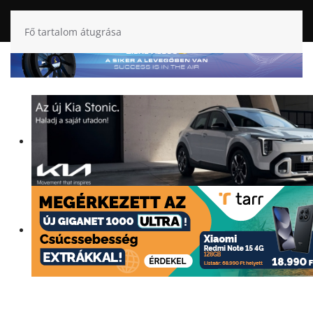
Fő tartalom átugrása