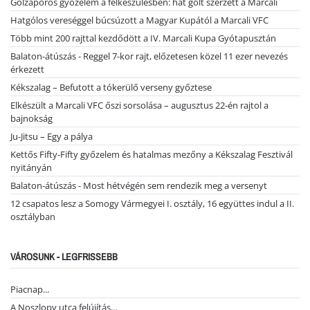
Gólzáporos győzelem a felkészülésben: hat gólt szerzett a Marcali
Hatgólos vereséggel búcsúzott a Magyar Kupától a Marcali VFC
Több mint 200 rajttal kezdődött a IV. Marcali Kupa Gyótapusztán
Balaton-átúszás - Reggel 7-kor rajt, előzetesen közel 11 ezer nevezés
érkezett
Kékszalag – Befutott a tókerülő verseny győztese
Elkészült a Marcali VFC őszi sorsolása – augusztus 22-én rajtol a
bajnokság
Ju-Jitsu – Egy a pálya
Kettős Fifty-Fifty győzelem és hatalmas mezőny a Kékszalag Fesztivál
nyitányán
Balaton-átúszás - Most hétvégén sem rendezik meg a versenyt
12 csapatos lesz a Somogy Vármegyei I. osztály, 16 együttes indul a II.
osztályban
VÁROSUNK - LEGFRISSEBB
Piacnap...
A Noszlopy utca felújítás…