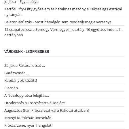
Ju-Jitsu – Egy a pálya
Kettős Fifty-Fifty győzelem és hatalmas mezőny a Kékszalag Fesztivál
nyitányán
Balaton-átúszás - Most hétvégén sem rendezik meg a versenyt
12 csapatos lesz a Somogy Vármegyei I. osztály, 16 együttes indul a II.
osztályban
VÁROSUNK - LEGFRISSEBB
Zárják a Rákóczi utcát …
Garázsvásár …
Kapitányok között!
Piacnap...
A Noszlopy utca felújítás…
Utcalezárás a Fröccsfesztivál idejére
Augusztus 8-án Fröccsfesztivál a Rákóczi utcában!
Mozgó Kultúrház Boronkán
Fröccs, zene, nyári hangulat!