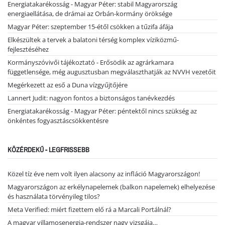
Energiatakarékosság - Magyar Péter: stabil Magyarország
energiaellátása, de drámai az Orbán-kormány öröksége
Magyar Péter: szeptember 15-étől csökken a tűzifa áfája
Elkészültek a tervek a balatoni térség komplex víziközmű-
fejlesztéséhez
Kormányszóvivői tájékoztató - Erősödik az agrárkamara
függetlensége, még augusztusban megválaszthatják az NVVH vezetőit
Megérkezett az eső a Duna vízgyűjtőjére
Lannert Judit: nagyon fontos a biztonságos tanévkezdés
Energiatakarékosság - Magyar Péter: péntektől nincs szükség az
önkéntes fogyasztáscsökkentésre
KÖZÉRDEKŰ - LEGFRISSEBB
Közel tíz éve nem volt ilyen alacsony az infláció Magyarországon!
Magyarországon az erkélynapelemek (balkon napelemek) elhelyezése
és használata törvényileg tilos?
Meta Verified: miért fizettem elő rá a Marcali Portálnál?
A magyar villamosenergia-rendszer nagy vizsgája…