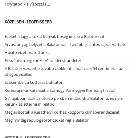
Folytatódik a vízosztás ...
KÖZELBEN - LEGFRISSEBB
Ezeket a fagylaltokat keresik hőség idején a Balatonnál
Árvaszúnyog helyzet a Balatonnál – további jelentős rajzás várható
Hűsítő vizet osztottunk...
Friss "pisztrángkonzerv" az idei strandétel
A Balaton vízszintje tovább csökkent – már csak 54 centiméter az
átlagos vízállás
Szakember: a kútfúrás buktatói
Keresi új munkatársait a Somogy Vármegyei Kormányhivatal
G7: újabban csak az utolsó percben indulunk a Balatonra, és nem
kérünk az éttermi mirelitből
Megjavították a Keszthelyi Kórház központi klímaberendezését
Még mindig repülőgéproncsokat rejt a Balaton
INTERJÚK - LEGFRISSEBB