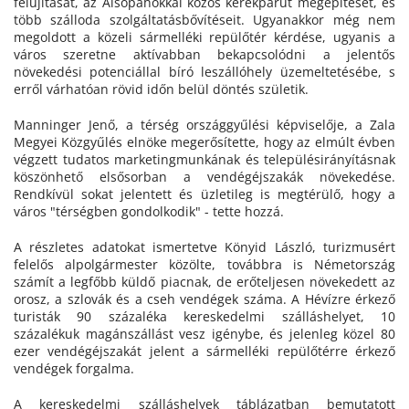
felújítását, az Alsópáhokkal közös kerékpárút megépítését, és
több szálloda szolgáltatásbővítéseit. Ugyanakkor még nem
megoldott a közeli sármelléki repülőtér kérdése, ugyanis a
város szeretne aktívabban bekapcsolódni a jelentős
növekedési potenciállal bíró leszállóhely üzemeltetésébe, s
erről várhatóan rövid időn belül döntés születik.
Manninger Jenő, a térség országgyűlési képviselője, a Zala
Megyei Közgyűlés elnöke megerősítette, hogy az elmúlt évben
végzett tudatos marketingmunkának és településirányításnak
köszönhető elsősorban a vendégéjszakák növekedése.
Rendkívül sokat jelentett és üzletileg is megtérülő, hogy a
város "térségben gondolkodik" - tette hozzá.
A részletes adatokat ismertetve Könyid László, turizmusért
felelős alpolgármester közölte, továbbra is Németország
számít a legfőbb küldő piacnak, de erőteljesen növekedett az
orosz, a szlovák és a cseh vendégek száma. A Hévízre érkező
turisták 90 százaléka kereskedelmi szálláshelyet, 10
százalékuk magánszállást vesz igénybe, és jelenleg közel 80
ezer vendégéjszakát jelent a sármelléki repülőtérre érkező
vendégek forgalma.
A kereskedelmi szálláshelyek táblázatban bemutatott