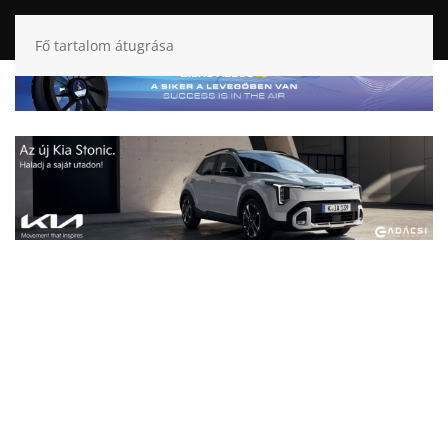
Fő tartalom átugrása