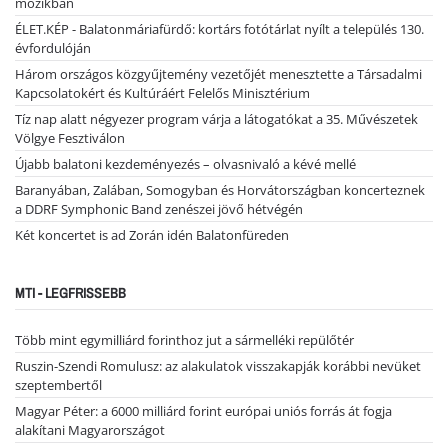
mozikban
ÉLET.KÉP - Balatonmáriafürdő: kortárs fotótárlat nyílt a település 130.
évfordulóján
Három országos közgyűjtemény vezetőjét menesztette a Társadalmi
Kapcsolatokért és Kultúráért Felelős Minisztérium
Tíz nap alatt négyezer program várja a látogatókat a 35. Művészetek
Völgye Fesztiválon
Újabb balatoni kezdeményezés – olvasnivaló a kévé mellé
Baranyában, Zalában, Somogyban és Horvátországban koncerteznek
a DDRF Symphonic Band zenészei jövő hétvégén
Két koncertet is ad Zorán idén Balatonfüreden
MTI - LEGFRISSEBB
Több mint egymilliárd forinthoz jut a sármelléki repülőtér
Ruszin-Szendi Romulusz: az alakulatok visszakapják korábbi nevüket
szeptembertől
Magyar Péter: a 6000 milliárd forint európai uniós forrás át fogja
alakítani Magyarországot