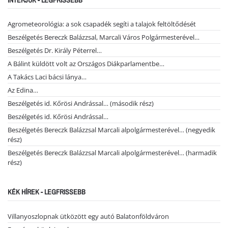
Agrometeorológia: a sok csapadék segíti a talajok feltöltődését
Beszélgetés Bereczk Balázzsal, Marcali Város Polgármesterével…
Beszélgetés Dr. Király Péterrel…
A Bálint küldött volt az Országos Diákparlamentbe…
A Takács Laci bácsi lánya…
Az Edina…
Beszélgetés id. Kőrösi Andrással… (második rész)
Beszélgetés id. Kőrösi Andrással…
Beszélgetés Bereczk Balázzsal Marcali alpolgármesterével… (negyedik
rész)
Beszélgetés Bereczk Balázzsal Marcali alpolgármesterével… (harmadik
rész)
KÉK HÍREK - LEGFRISSEBB
Villanyoszlopnak ütközött egy autó Balatonföldváron