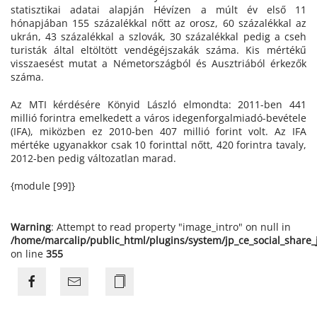
statisztikai adatai alapján Hévízen a múlt év első 11
hónapjában 155 százalékkal nőtt az orosz, 60 százalékkal az
ukrán, 43 százalékkal a szlovák, 30 százalékkal pedig a cseh
turisták által eltöltött vendégéjszakák száma. Kis mértékű
visszaesést mutat a Németországból és Ausztriából érkezők
száma.
Az MTI kérdésére Könyid László elmondta: 2011-ben 441
millió forintra emelkedett a város idegenforgalmiadó-bevétele
(IFA), miközben ez 2010-ben 407 millió forint volt. Az IFA
mértéke ugyanakkor csak 10 forinttal nőtt, 420 forintra tavaly,
2012-ben pedig változatlan marad.
{module [99]}
Warning
: Attempt to read property "image_intro" on null in
/home/marcalip/public_html/plugins/system/jp_ce_social_share
on line
355