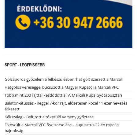
SPORT - LEGFRISSEBB
Gólzáporos győzelem a felkészülésben: hat gólt szerzett a Marcali
Hatgólos vereséggel búcsúzott a Magyar Kupától a Marcali VFC
Több mint 200 rajttal kezdődött a IV. Marcali Kupa Gyótapusztán
Balaton-átúszás - Reggel 7-kor rajt, előzetesen közel 11 ezer nevezés
érkezett
Kékszalag – Befutott a tókerülő verseny győztese
Elkészült a Marcali VFC őszi sorsolása – augusztus 22-én rajtol a
bajnokság