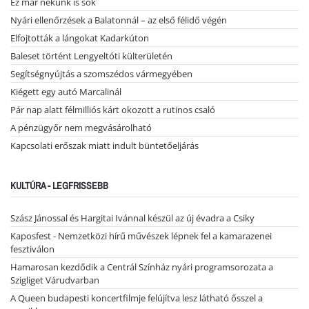
Ez már nekünk is sok
Nyári ellenőrzések a Balatonnál – az első félidő végén
Elfojtották a lángokat Kadarkúton
Baleset történt Lengyeltóti külterületén
Segítségnyújtás a szomszédos vármegyében
Kiégett egy autó Marcalinál
Pár nap alatt félmilliós kárt okozott a rutinos csaló
A pénzügyőr nem megvásárolható
Kapcsolati erőszak miatt indult büntetőeljárás
KULTÚRA - LEGFRISSEBB
Szász Jánossal és Hargitai Ivánnal készül az új évadra a Csiky
Kaposfest - Nemzetközi hírű művészek lépnek fel a kamarazenei
fesztiválon
Hamarosan kezdődik a Centrál Színház nyári programsorozata a
Szigliget Várudvarban
A Queen budapesti koncertfilmje felújítva lesz látható ősszel a