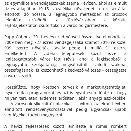
az egymilliót a vendégéjszakák száma Hévízen, ahol az elmúlt
tíz év átlagában 10-15 százalékkal növekedett a turisták által
eltöltött idő hossza, a legnagyobb mértékben az oroszok
jelenléte erősödött a fürdővárosban - közölte
sajtótájékoztatón csütörtökön a város polgármestere.
Papp Gábor a 2011-es év eredményeit összesítve elmondta: a
2009-ben még 727 ezres vendégéjszaka számot 2010-re közel
999 ezerre növelték, tavaly pedig 1 millió 51 ezerre
emelkedett. A vidéki települések közül ezzel a
leglátogatottabb város lett Hévíz, ahol a legkisebbtől a
legnagyobb szolgáltatóig megvalósított "valódi szakmai
összefogásnak" is köszönhető a kedvező változás - összegezte
a városvezető.
Hozzáfűzte, hogy közösen tervezik a marketingstratégiát,
egyeztetik a programokat, és azt is együttesen döntik el, hogy
milyen területen érdemes erősíteni, akár anyagi eszközökkel
is. A városnak sikerült új piacokat is nyitnia, az elmúlt évben
elindított rendezvénysorozataival pedig ugyancsak újabb
vendégeket tudott megnyerni.
A hévízi fejlesztések között említette a római romkert