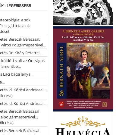
ÚK - LEGFRISSEBB
teorológia: a sok
k segíti a talajok
ődését
etés Bereczk Balázzsal,
i Város Polgármesterével…
etés Dr. Király Péterrel…
t küldött volt az Országos
rlamentbe…
s Laci bácsi lánya…
na…
etés id. Kőrösi Andrással…
k rész)
etés id. Kőrösi Andrással…
etés Bereczk Balázzsal
i alpolgármesterével…
ik rész)
etés Bereczk Balázzsal