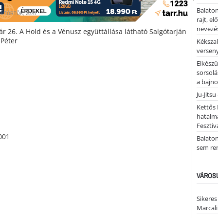
Balaton
SÜTÖRTÖK, 20:47
rajt, e
nevezés
ár 26. A Hold és a Vénusz együttállása látható Salgótarján
 Péter
Kékszal
versen
Elkészü
sorsolá
a bajn
Ju-Jitsu
Kettős 
hatalm
Fesztiv
Balato
sem re
VÁROSU
Sikeres
Marcal