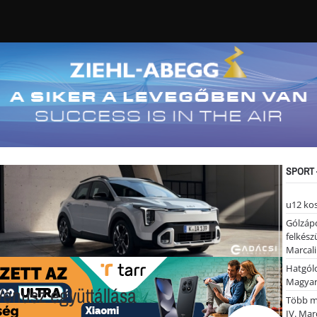
SPORT 
u12 ko
Gólzáp
felkész
Marcali
Hatgólo
Magyar
Vénusz együttállása
Több mi
IV. Mar