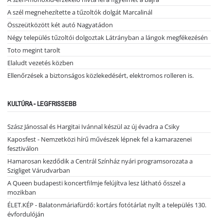
A szél megnehezítette a tűzoltók dolgát Marcalinál
Összeütközött két autó Nagyatádon
Négy település tűzoltói dolgoztak Látrányban a lángok megfékezésén
Toto megint tarolt
Elaludt vezetés közben
Ellenőrzések a biztonságos közlekedésért, elektromos rolleren is.
KULTÚRA - LEGFRISSEBB
Szász Jánossal és Hargitai Ivánnal készül az új évadra a Csiky
Kaposfest - Nemzetközi hírű művészek lépnek fel a kamarazenei
fesztiválon
Hamarosan kezdődik a Centrál Színház nyári programsorozata a
Szigliget Várudvarban
A Queen budapesti koncertfilmje felújítva lesz látható ősszel a
mozikban
ÉLET.KÉP - Balatonmáriafürdő: kortárs fotótárlat nyílt a település 130.
évfordulóján