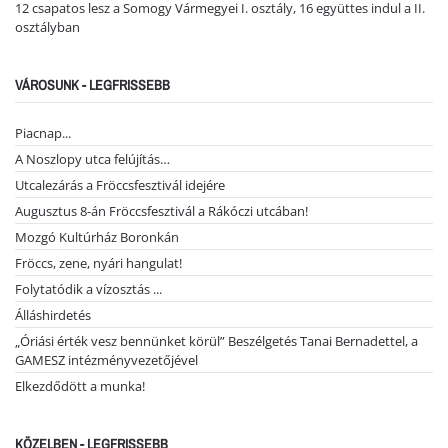
12 csapatos lesz a Somogy Vármegyei I. osztály, 16 együttes indul a II.
osztályban
VÁROSUNK - LEGFRISSEBB
Piacnap...
A Noszlopy utca felújítás…
Utcalezárás a Fröccsfesztivál idejére
Augusztus 8-án Fröccsfesztivál a Rákóczi utcában!
Mozgó Kultúrház Boronkán
Fröccs, zene, nyári hangulat!
Folytatódik a vízosztás ...
Álláshirdetés
„Óriási érték vesz bennünket körül” Beszélgetés Tanai Bernadettel, a
GAMESZ intézményvezetőjével
Elkezdődött a munka!
KÖZELBEN - LEGFRISSEBB