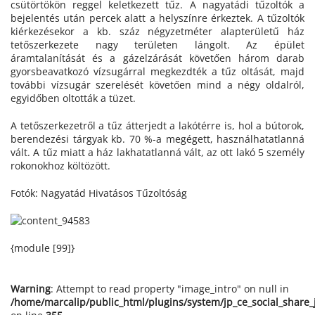
csütörtökön reggel keletkezett tűz. A nagyatádi tűzoltók a
bejelentés után percek alatt a helyszínre érkeztek. A tűzoltók
kiérkezésekor a kb. száz négyzetméter alapterületű ház
tetőszerkezete nagy területen lángolt. Az épület
áramtalanítását és a gázelzárását követően három darab
gyorsbeavatkozó vízsugárral megkezdték a tűz oltását, majd
további vízsugár szerelését követően mind a négy oldalról,
egyidőben oltották a tüzet.
A tetőszerkezetről a tűz átterjedt a lakótérre is, hol a bútorok,
berendezési tárgyak kb. 70 %-a megégett, használhatatlanná
vált. A tűz miatt a ház lakhatatlanná vált, az ott lakó 5 személy
rokonokhoz költözött.
Fotók: Nagyatád Hivatásos Tűzoltóság
{module [99]}
Warning
: Attempt to read property "image_intro" on null in
/home/marcalip/public_html/plugins/system/jp_ce_social_share