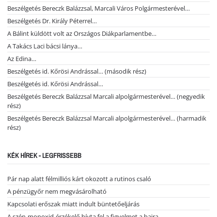
Beszélgetés Bereczk Balázzsal, Marcali Város Polgármesterével…
Beszélgetés Dr. Király Péterrel…
A Bálint küldött volt az Országos Diákparlamentbe…
A Takács Laci bácsi lánya…
Az Edina…
Beszélgetés id. Kőrösi Andrással… (második rész)
Beszélgetés id. Kőrösi Andrással…
Beszélgetés Bereczk Balázzsal Marcali alpolgármesterével… (negyedik
rész)
Beszélgetés Bereczk Balázzsal Marcali alpolgármesterével… (harmadik
rész)
KÉK HÍREK - LEGFRISSEBB
Pár nap alatt félmilliós kárt okozott a rutinos csaló
A pénzügyőr nem megvásárolható
Kapcsolati erőszak miatt indult büntetőeljárás
A szén-monoxid-érzékelő hívta fel a figyelmet a bajra