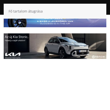
Fő tartalom átugrása