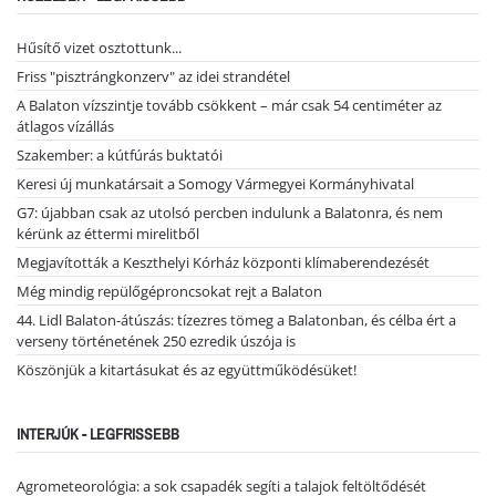
Hűsítő vizet osztottunk...
Friss "pisztrángkonzerv" az idei strandétel
A Balaton vízszintje tovább csökkent – már csak 54 centiméter az
átlagos vízállás
Szakember: a kútfúrás buktatói
Keresi új munkatársait a Somogy Vármegyei Kormányhivatal
G7: újabban csak az utolsó percben indulunk a Balatonra, és nem
kérünk az éttermi mirelitből
Megjavították a Keszthelyi Kórház központi klímaberendezését
Még mindig repülőgéproncsokat rejt a Balaton
44. Lidl Balaton-átúszás: tízezres tömeg a Balatonban, és célba ért a
verseny történetének 250 ezredik úszója is
Köszönjük a kitartásukat és az együttműködésüket!
INTERJÚK - LEGFRISSEBB
Agrometeorológia: a sok csapadék segíti a talajok feltöltődését