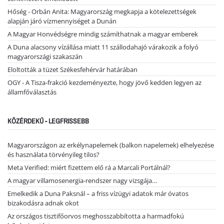
Hőség - Orbán Anita: Magyarország megkapja a kötelezettségek
alapján járó vízmennyiséget a Dunán
A Magyar Honvédségre mindig számíthatnak a magyar emberek
A Duna alacsony vízállása miatt 11 szállodahajó várakozik a folyó
magyarországi szakaszán
Eloltották a tüzet Székesfehérvár határában
OGY - A Tisza-frakció kezdeményezte, hogy jövő kedden legyen az
államfőválasztás
KÖZÉRDEKŰ - LEGFRISSEBB
Magyarországon az erkélynapelemek (balkon napelemek) elhelyezése
és használata törvényileg tilos?
Meta Verified: miért fizettem elő rá a Marcali Portálnál?
A magyar villamosenergia-rendszer nagy vizsgája…
Emelkedik a Duna Paksnál – a friss vízügyi adatok már óvatos
bizakodásra adnak okot
Az országos tisztifőorvos meghosszabbította a harmadfokú