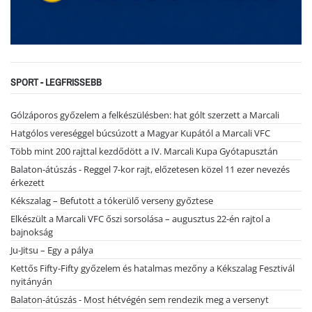
SPORT - LEGFRISSEBB
Gólzáporos győzelem a felkészülésben: hat gólt szerzett a Marcali
Hatgólos vereséggel búcsúzott a Magyar Kupától a Marcali VFC
Több mint 200 rajttal kezdődött a IV. Marcali Kupa Gyótapusztán
Balaton-átúszás - Reggel 7-kor rajt, előzetesen közel 11 ezer nevezés
érkezett
Kékszalag – Befutott a tókerülő verseny győztese
Elkészült a Marcali VFC őszi sorsolása – augusztus 22-én rajtol a
bajnokság
Ju-Jitsu – Egy a pálya
Kettős Fifty-Fifty győzelem és hatalmas mezőny a Kékszalag Fesztivál
nyitányán
Balaton-átúszás - Most hétvégén sem rendezik meg a versenyt