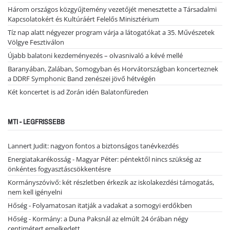
Három országos közgyűjtemény vezetőjét menesztette a Társadalmi
Kapcsolatokért és Kultúráért Felelős Minisztérium
Tíz nap alatt négyezer program várja a látogatókat a 35. Művészetek
Völgye Fesztiválon
Újabb balatoni kezdeményezés – olvasnivaló a kévé mellé
Baranyában, Zalában, Somogyban és Horvátországban koncerteznek
a DDRF Symphonic Band zenészei jövő hétvégén
Két koncertet is ad Zorán idén Balatonfüreden
MTI - LEGFRISSEBB
Lannert Judit: nagyon fontos a biztonságos tanévkezdés
Energiatakarékosság - Magyar Péter: péntektől nincs szükség az
önkéntes fogyasztáscsökkentésre
Kormányszóvivő: két részletben érkezik az iskolakezdési támogatás,
nem kell igényelni
Hőség - Folyamatosan itatják a vadakat a somogyi erdőkben
Hőség - Kormány: a Duna Paksnál az elmúlt 24 órában négy
centimétert emelkedett