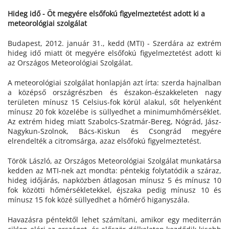
Hideg idő - Öt megyére elsőfokú figyelmeztetést adott ki a
meteorológiai szolgálat
Budapest, 2012. január 31., kedd (MTI) - Szerdára az extrém
hideg idő miatt öt megyére elsőfokú figyelmeztetést adott ki
az Országos Meteorológiai Szolgálat.
A meteorológiai szolgálat honlapján azt írta: szerda hajnalban
a középső országrészben és északon-északkeleten nagy
területen mínusz 15 Celsius-fok körül alakul, sőt helyenként
mínusz 20 fok közelébe is süllyedhet a minimumhőmérséklet.
Az extrém hideg miatt Szabolcs-Szatmár-Bereg, Nógrád, Jász-
Nagykun-Szolnok, Bács-Kiskun és Csongrád megyére
elrendelték a citromsárga, azaz elsőfokú figyelmeztetést.
Török László, az Országos Meteorológiai Szolgálat munkatársa
kedden az MTI-nek azt mondta: péntekig folytatódik a száraz,
hideg időjárás, napközben átlagosan mínusz 5 és mínusz 10
fok közötti hőmérsékletekkel, éjszaka pedig mínusz 10 és
mínusz 15 fok közé süllyedhet a hőmérő higanyszála.
Havazásra péntektől lehet számítani, amikor egy mediterrán