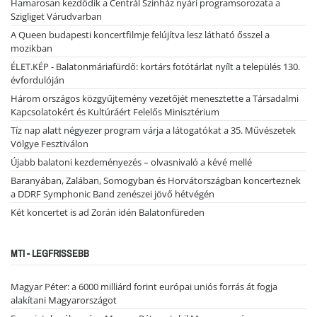
Hamarosan kezdődik a Centrál Színház nyári programsorozata a
Szigliget Várudvarban
A Queen budapesti koncertfilmje felújítva lesz látható ősszel a
mozikban
ÉLET.KÉP - Balatonmáriafürdő: kortárs fotótárlat nyílt a település 130.
évfordulóján
Három országos közgyűjtemény vezetőjét menesztette a Társadalmi
Kapcsolatokért és Kultúráért Felelős Minisztérium
Tíz nap alatt négyezer program várja a látogatókat a 35. Művészetek
Völgye Fesztiválon
Újabb balatoni kezdeményezés – olvasnivaló a kévé mellé
Baranyában, Zalában, Somogyban és Horvátországban koncerteznek
a DDRF Symphonic Band zenészei jövő hétvégén
Két koncertet is ad Zorán idén Balatonfüreden
MTI - LEGFRISSEBB
Magyar Péter: a 6000 milliárd forint európai uniós forrás át fogja
alakítani Magyarországot