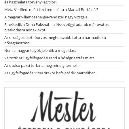
és használata törvényileg tilos?
Meta Verified: miért fizettem elő rá a Marcali Portálnál?
A magyar villamosenergia-rendszer nagy vizsgája…
Emelkedik a Duna Paksnál – a friss vízügyi adatok már óvatos
bizakodásra adnak okot
Az országos tisztifőorvos meghosszabbította a harmadfokú
hőségriasztást
Nem a magyar folyók jelentik a megoldást
Változik az ügyfélfogadási rend a hőségriasztás miatt
Az utolsó paksi turbina még mindig termel…
Az ügyfélfogadás 11:00 órakor befejeződik Marcaliban