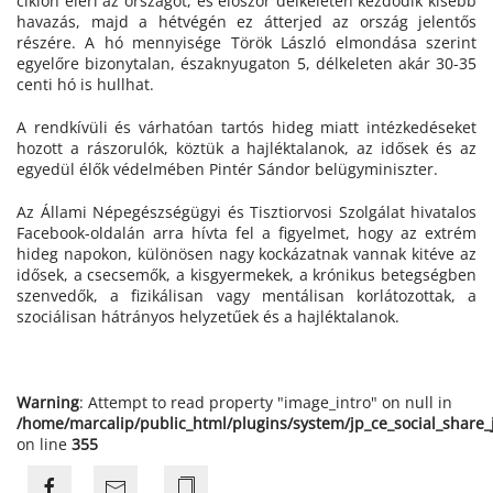
ciklon eléri az országot, és először délkeleten kezdődik kisebb
havazás, majd a hétvégén ez átterjed az ország jelentős
részére. A hó mennyisége Török László elmondása szerint
egyelőre bizonytalan, északnyugaton 5, délkeleten akár 30-35
centi hó is hullhat.
A rendkívüli és várhatóan tartós hideg miatt intézkedéseket
hozott a rászorulók, köztük a hajléktalanok, az idősek és az
egyedül élők védelmében Pintér Sándor belügyminiszter.
Az Állami Népegészségügyi és Tisztiorvosi Szolgálat hivatalos
Facebook-oldalán arra hívta fel a figyelmet, hogy az extrém
hideg napokon, különösen nagy kockázatnak vannak kitéve az
idősek, a csecsemők, a kisgyermekek, a krónikus betegségben
szenvedők, a fizikálisan vagy mentálisan korlátozottak, a
szociálisan hátrányos helyzetűek és a hajléktalanok.
Warning
: Attempt to read property "image_intro" on null in
/home/marcalip/public_html/plugins/system/jp_ce_social_share
on line
355