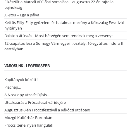
Elkészült a Marcali VFC őszi sorsolása – augusztus 22-én rajtol a
bajnokság
Ju-Jitsu – Egy a pálya
Kettős Fifty-Fifty győzelem és hatalmas mezőny a Kékszalag Fesztivál
nyitányán
Balaton-átúszás - Most hétvégén sem rendezik meg a versenyt
12 csapatos lesz a Somogy Vármegyei I. osztály, 16 együttes indul a II.
osztályban
VÁROSUNK - LEGFRISSEBB
Kapitányok között!
Piacnap...
A Noszlopy utca felújítás…
Utcalezárás a Fröccsfesztivál idejére
Augusztus 8-án Fröccsfesztivál a Rákóczi utcában!
Mozgó Kultúrház Boronkán
Fröccs, zene, nyári hangulat!