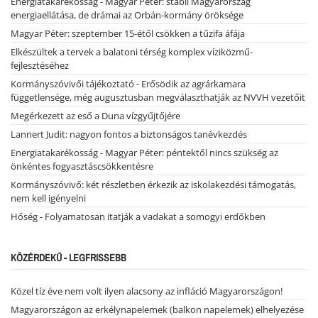
Energiatakarékosság - Magyar Péter: stabil Magyarország
energiaellátása, de drámai az Orbán-kormány öröksége
Magyar Péter: szeptember 15-étől csökken a tűzifa áfája
Elkészültek a tervek a balatoni térség komplex víziközmű-
fejlesztéséhez
Kormányszóvivői tájékoztató - Erősödik az agrárkamara
függetlensége, még augusztusban megválaszthatják az NVVH vezetőit
Megérkezett az eső a Duna vízgyűjtőjére
Lannert Judit: nagyon fontos a biztonságos tanévkezdés
Energiatakarékosság - Magyar Péter: péntektől nincs szükség az
önkéntes fogyasztáscsökkentésre
Kormányszóvivő: két részletben érkezik az iskolakezdési támogatás,
nem kell igényelni
Hőség - Folyamatosan itatják a vadakat a somogyi erdőkben
KÖZÉRDEKŰ - LEGFRISSEBB
Közel tíz éve nem volt ilyen alacsony az infláció Magyarországon!
Magyarországon az erkélynapelemek (balkon napelemek) elhelyezése