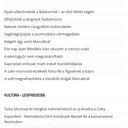
Nyári ellenőrzések a Balatonnál – az első félidő végén
Elfojtották a lángokat Kadarkúton
Baleset történt Lengyeltóti külterületén
Segítségnyújtás a szomszédos vármegyében
Kiégett egy autó Marcalinál
Pár nap alatt félmilliós kárt okozott a rutinos csaló
A pénzügyőr nem megvásárolható
Kapcsolati erőszak miatt indult büntetőeljárás
A szén-monoxid-érzékelő hívta fel a figyelmet a bajra
A szél megnehezítette a tűzoltók dolgát Marcalinál
KULTÚRA - LEGFRISSEBB
Szász Jánossal és Hargitai Ivánnal készül az új évadra a Csiky
Kaposfest - Nemzetközi hírű művészek lépnek fel a kamarazenei
fesztiválon