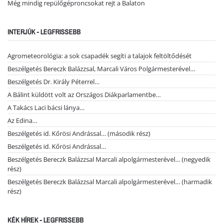
Még mindig repülőgéproncsokat rejt a Balaton
INTERJÚK - LEGFRISSEBB
Agrometeorológia: a sok csapadék segíti a talajok feltöltődését
Beszélgetés Bereczk Balázzsal, Marcali Város Polgármesterével…
Beszélgetés Dr. Király Péterrel…
A Bálint küldött volt az Országos Diákparlamentbe…
A Takács Laci bácsi lánya…
Az Edina…
Beszélgetés id. Kőrösi Andrással… (második rész)
Beszélgetés id. Kőrösi Andrással…
Beszélgetés Bereczk Balázzsal Marcali alpolgármesterével… (negyedik
rész)
Beszélgetés Bereczk Balázzsal Marcali alpolgármesterével… (harmadik
rész)
KÉK HÍREK - LEGFRISSEBB