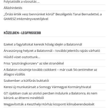
Folytatódik a vízosztás ...
Álláshirdetés
„Óriási érték vesz bennünket körül” Beszélgetés Tanai Bernadettel, a
GAMESZ intézményvezetőjével
KÖZELBEN - LEGFRISSEBB
Ezeket a fagylaltokat keresik hőség idején a Balatonnál
Árvaszúnyog helyzet a Balatonnál – további jelentős rajzás várható
Hűsítő vizet osztottunk...
Friss "pisztrángkonzerv" az idei strandétel
A Balaton vízszintje tovább csökkent – már csak 54 centiméter az
átlagos vízállás
Szakember: a kútfúrás buktatói
Keresi új munkatársait a Somogy Vármegyei Kormányhivatal
G7: újabban csak az utolsó percben indulunk a Balatonra, és nem
kérünk az éttermi mirelitből
Megjavították a Keszthelyi Kórház központi klímaberendezését