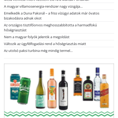
A magyar villamosenergia-rendszer nagy vizsgája…
Emelkedik a Duna Paksnál – a friss vízügyi adatok már óvatos
bizakodásra adnak okot
Az országos tisztifőorvos meghosszabbította a harmadfokú
hőségriasztást
Nem a magyar folyók jelentik a megoldást
Változik az ügyfélfogadási rend a hőségriasztás miatt
Az utolsó paksi turbina még mindig termel…