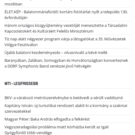
mozikban
ÉLET.KÉP - Balatonmáriafürdő: kortárs fotótárlat nyílt a település 130.
évfordulóján
Három országos közgyűjtemény vezetőjét menesztette a Társadalmi
Kapcsolatokért és Kultúráért Felelős Minisztérium
Tíz nap alatt négyezer program várja a látogatókat a 35. Művészetek
Völgye Fesztiválon
Újabb balatoni kezdeményezés – olvasnivaló a kévé mellé
Baranyában, Zalában, Somogyban és Horvátországban koncerteznek
a DDRF Symphonic Band zenészei jövő hétvégén
MTI - LEGFRISSEBB
BKV: a várakozó metrószerelvénybe is betévedt a sérült vaddisznó
Kapitány István: új turisztikai rendszert alakít ki a kormány a szakmai
szervezetekkel
Magyar Péter: Baka András elfogadta a felkérést
Vegyszeradagolási probléma miatt kórházba került az Igali
Gyógyfürdő több vendége