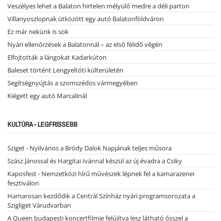
Veszélyes lehet a Balaton hirtelen mélyülő medre a déli parton
Villanyoszlopnak ütközött egy autó Balatonföldváron
Ez már nekünk is sok
Nyári ellenőrzések a Balatonnál – az első félidő végén
Elfojtották a lángokat Kadarkúton
Baleset történt Lengyeltóti külterületén
Segítségnyújtás a szomszédos vármegyében
Kiégett egy autó Marcalinál
KULTÚRA - LEGFRISSEBB
Sziget - Nyilvános a Bródy Dalok Napjának teljes műsora
Szász Jánossal és Hargitai Ivánnal készül az új évadra a Csiky
Kaposfest - Nemzetközi hírű művészek lépnek fel a kamarazenei
fesztiválon
Hamarosan kezdődik a Centrál Színház nyári programsorozata a
Szigliget Várudvarban
A Queen budapesti koncertfilmje felújítva lesz látható ősszel a