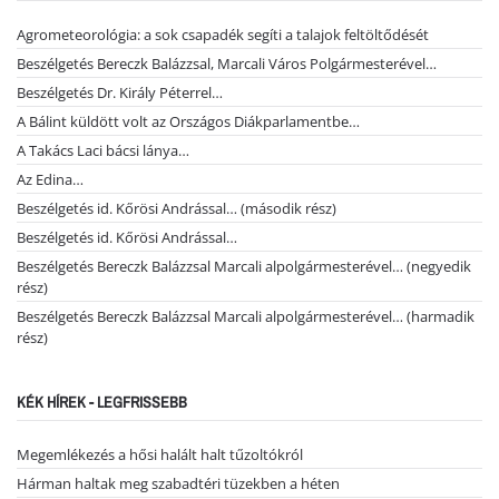
Agrometeorológia: a sok csapadék segíti a talajok feltöltődését
Beszélgetés Bereczk Balázzsal, Marcali Város Polgármesterével…
Beszélgetés Dr. Király Péterrel…
A Bálint küldött volt az Országos Diákparlamentbe…
A Takács Laci bácsi lánya…
Az Edina…
Beszélgetés id. Kőrösi Andrással… (második rész)
Beszélgetés id. Kőrösi Andrással…
Beszélgetés Bereczk Balázzsal Marcali alpolgármesterével… (negyedik
rész)
Beszélgetés Bereczk Balázzsal Marcali alpolgármesterével… (harmadik
rész)
KÉK HÍREK - LEGFRISSEBB
Megemlékezés a hősi halált halt tűzoltókról
Hárman haltak meg szabadtéri tüzekben a héten