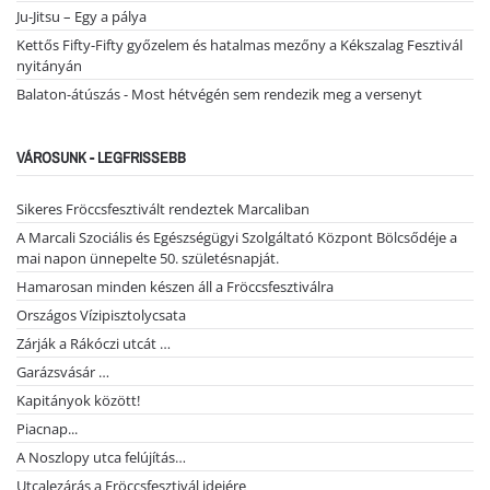
Ju-Jitsu – Egy a pálya
Kettős Fifty-Fifty győzelem és hatalmas mezőny a Kékszalag Fesztivál
nyitányán
Balaton-átúszás - Most hétvégén sem rendezik meg a versenyt
VÁROSUNK - LEGFRISSEBB
Sikeres Fröccsfesztivált rendeztek Marcaliban
A Marcali Szociális és Egészségügyi Szolgáltató Központ Bölcsődéje a
mai napon ünnepelte 50. születésnapját.
Hamarosan minden készen áll a Fröccsfesztiválra
Országos Vízipisztolycsata
Zárják a Rákóczi utcát …
Garázsvásár …
Kapitányok között!
Piacnap...
A Noszlopy utca felújítás…
Utcalezárás a Fröccsfesztivál idejére