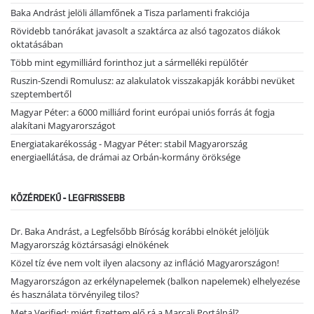
Baka Andrást jelöli államfőnek a Tisza parlamenti frakciója
Rövidebb tanórákat javasolt a szaktárca az alsó tagozatos diákok
oktatásában
Több mint egymilliárd forinthoz jut a sármelléki repülőtér
Ruszin-Szendi Romulusz: az alakulatok visszakapják korábbi nevüket
szeptembertől
Magyar Péter: a 6000 milliárd forint európai uniós forrás át fogja
alakítani Magyarországot
Energiatakarékosság - Magyar Péter: stabil Magyarország
energiaellátása, de drámai az Orbán-kormány öröksége
KÖZÉRDEKŰ - LEGFRISSEBB
Dr. Baka Andrást, a Legfelsőbb Bíróság korábbi elnökét jelöljük
Magyarország köztársasági elnökének
Közel tíz éve nem volt ilyen alacsony az infláció Magyarországon!
Magyarországon az erkélynapelemek (balkon napelemek) elhelyezése
és használata törvényileg tilos?
Meta Verified: miért fizettem elő rá a Marcali Portálnál?