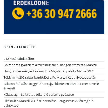
SPORT - LEGFRISSEBB
u12 kosárlabda tábor
Gólzáporos győzelem a felkészülésben: hat gólt szerzett a Marcali
Hatgólos vereséggel búcsúzott a Magyar Kupától a Marcali VFC
Több mint 200 rajttal kezdődött a IV. Marcali Kupa Gyótapusztán
Balaton-átúszás - Reggel 7-kor rajt, előzetesen közel 11 ezer nevezés
érkezett
Kékszalag – Befutott a tókerülő verseny győztese
Elkészült a Marcali VFC őszi sorsolása – augusztus 22-én rajtol a
bajnokság