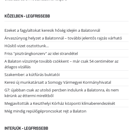
KÖZELBEN - LEGFRISSEBB
Ezeket a fagylaltokat keresik hőség idején a Balatonnál
Árvaszúnyog helyzet a Balatonnál – további jelentős rajzás várható
Hűsítő vizet osztottunk...
Friss "pisztrángkonzerv" az idei strandétel
A Balaton vízszintje tovább csökkent – már csak 54 centiméter az
átlagos vízállás
Szakember: a kútfúrás buktatói
Keresi új munkatársait a Somogy Vármegyei Kormányhivatal
G7: újabban csak az utolsó percben indulunk a Balatonra, és nem
kérünk az éttermi mirelitből
Megjavították a Keszthelyi Kórház központi klímaberendezését
Még mindig repülőgéproncsokat rejt a Balaton
INTERJÚK - LEGFRISSEBB