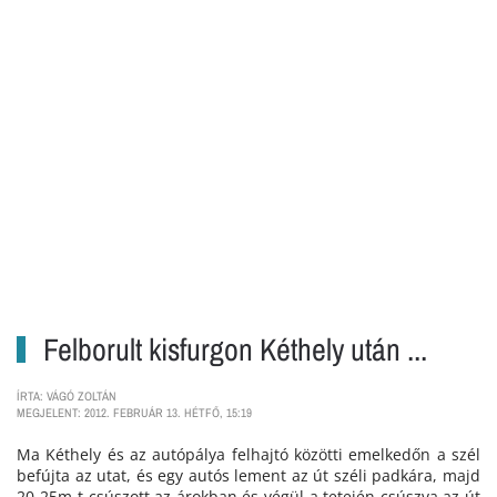
Felborult kisfurgon Kéthely után ...
ÍRTA: VÁGÓ ZOLTÁN
MEGJELENT: 2012. FEBRUÁR 13. HÉTFŐ, 15:19
Ma Kéthely és az autópálya felhajtó közötti emelkedőn a szél
befújta az utat, és egy autós lement az út széli padkára, majd
20-25m-t csúszott az árokban és végül a tetején csúszva az út