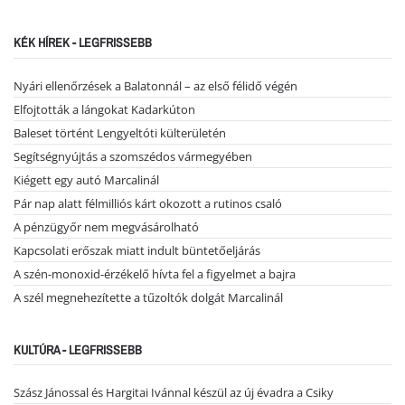
KÉK HÍREK - LEGFRISSEBB
Nyári ellenőrzések a Balatonnál – az első félidő végén
Elfojtották a lángokat Kadarkúton
Baleset történt Lengyeltóti külterületén
Segítségnyújtás a szomszédos vármegyében
Kiégett egy autó Marcalinál
Pár nap alatt félmilliós kárt okozott a rutinos csaló
A pénzügyőr nem megvásárolható
Kapcsolati erőszak miatt indult büntetőeljárás
A szén-monoxid-érzékelő hívta fel a figyelmet a bajra
A szél megnehezítette a tűzoltók dolgát Marcalinál
KULTÚRA - LEGFRISSEBB
Szász Jánossal és Hargitai Ivánnal készül az új évadra a Csiky