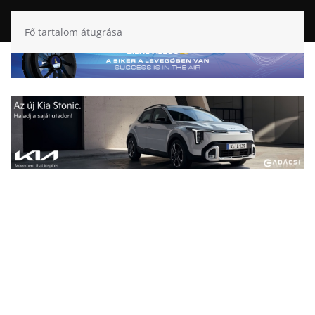
Fő tartalom átugrása