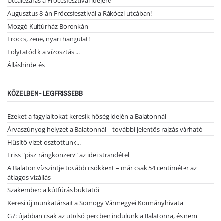
Utcalezárás a Fröccsfesztivál idejére
Augusztus 8-án Fröccsfesztivál a Rákóczi utcában!
Mozgó Kultúrház Boronkán
Fröccs, zene, nyári hangulat!
Folytatódik a vízosztás ...
Álláshirdetés
KÖZELBEN - LEGFRISSEBB
Ezeket a fagylaltokat keresik hőség idején a Balatonnál
Árvaszúnyog helyzet a Balatonnál – további jelentős rajzás várható
Hűsítő vizet osztottunk...
Friss "pisztrángkonzerv" az idei strandétel
A Balaton vízszintje tovább csökkent – már csak 54 centiméter az
átlagos vízállás
Szakember: a kútfúrás buktatói
Keresi új munkatársait a Somogy Vármegyei Kormányhivatal
G7: újabban csak az utolsó percben indulunk a Balatonra, és nem