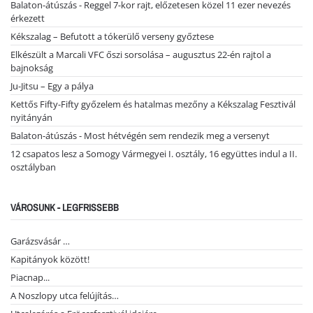
Balaton-átúszás - Reggel 7-kor rajt, előzetesen közel 11 ezer nevezés
érkezett
Kékszalag – Befutott a tókerülő verseny győztese
Elkészült a Marcali VFC őszi sorsolása – augusztus 22-én rajtol a
bajnokság
Ju-Jitsu – Egy a pálya
Kettős Fifty-Fifty győzelem és hatalmas mezőny a Kékszalag Fesztivál
nyitányán
Balaton-átúszás - Most hétvégén sem rendezik meg a versenyt
12 csapatos lesz a Somogy Vármegyei I. osztály, 16 együttes indul a II.
osztályban
VÁROSUNK - LEGFRISSEBB
Garázsvásár …
Kapitányok között!
Piacnap...
A Noszlopy utca felújítás…