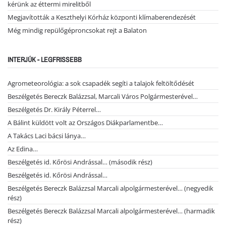
kérünk az éttermi mirelitből
Megjavították a Keszthelyi Kórház központi klímaberendezését
Még mindig repülőgéproncsokat rejt a Balaton
INTERJÚK - LEGFRISSEBB
Agrometeorológia: a sok csapadék segíti a talajok feltöltődését
Beszélgetés Bereczk Balázzsal, Marcali Város Polgármesterével…
Beszélgetés Dr. Király Péterrel…
A Bálint küldött volt az Országos Diákparlamentbe…
A Takács Laci bácsi lánya…
Az Edina…
Beszélgetés id. Kőrösi Andrással… (második rész)
Beszélgetés id. Kőrösi Andrással…
Beszélgetés Bereczk Balázzsal Marcali alpolgármesterével… (negyedik
rész)
Beszélgetés Bereczk Balázzsal Marcali alpolgármesterével… (harmadik
rész)