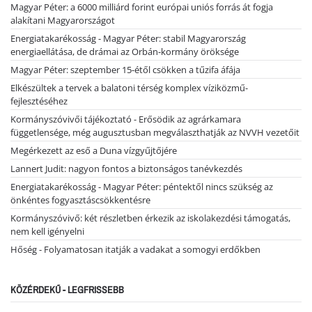
Magyar Péter: a 6000 milliárd forint európai uniós forrás át fogja
alakítani Magyarországot
Energiatakarékosság - Magyar Péter: stabil Magyarország
energiaellátása, de drámai az Orbán-kormány öröksége
Magyar Péter: szeptember 15-étől csökken a tűzifa áfája
Elkészültek a tervek a balatoni térség komplex víziközmű-
fejlesztéséhez
Kormányszóvivői tájékoztató - Erősödik az agrárkamara
függetlensége, még augusztusban megválaszthatják az NVVH vezetőit
Megérkezett az eső a Duna vízgyűjtőjére
Lannert Judit: nagyon fontos a biztonságos tanévkezdés
Energiatakarékosság - Magyar Péter: péntektől nincs szükség az
önkéntes fogyasztáscsökkentésre
Kormányszóvivő: két részletben érkezik az iskolakezdési támogatás,
nem kell igényelni
Hőség - Folyamatosan itatják a vadakat a somogyi erdőkben
KÖZÉRDEKŰ - LEGFRISSEBB