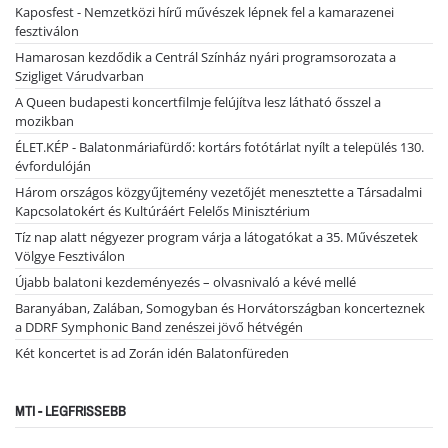
Kaposfest - Nemzetközi hírű művészek lépnek fel a kamarazenei
fesztiválon
Hamarosan kezdődik a Centrál Színház nyári programsorozata a
Szigliget Várudvarban
A Queen budapesti koncertfilmje felújítva lesz látható ősszel a
mozikban
ÉLET.KÉP - Balatonmáriafürdő: kortárs fotótárlat nyílt a település 130.
évfordulóján
Három országos közgyűjtemény vezetőjét menesztette a Társadalmi
Kapcsolatokért és Kultúráért Felelős Minisztérium
Tíz nap alatt négyezer program várja a látogatókat a 35. Művészetek
Völgye Fesztiválon
Újabb balatoni kezdeményezés – olvasnivaló a kévé mellé
Baranyában, Zalában, Somogyban és Horvátországban koncerteznek
a DDRF Symphonic Band zenészei jövő hétvégén
Két koncertet is ad Zorán idén Balatonfüreden
MTI - LEGFRISSEBB