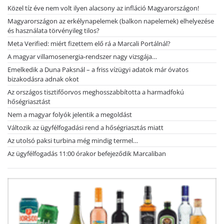
Közel tíz éve nem volt ilyen alacsony az infláció Magyarországon!
Magyarországon az erkélynapelemek (balkon napelemek) elhelyezése
és használata törvényileg tilos?
Meta Verified: miért fizettem elő rá a Marcali Portálnál?
A magyar villamosenergia-rendszer nagy vizsgája…
Emelkedik a Duna Paksnál – a friss vízügyi adatok már óvatos
bizakodásra adnak okot
Az országos tisztifőorvos meghosszabbította a harmadfokú
hőségriasztást
Nem a magyar folyók jelentik a megoldást
Változik az ügyfélfogadási rend a hőségriasztás miatt
Az utolsó paksi turbina még mindig termel…
Az ügyfélfogadás 11:00 órakor befejeződik Marcaliban