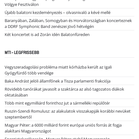
Völgye Fesztiválon
Újabb balatoni kezdeményezés – olvasnivaló a kévé mellé
Baranyában, Zalában, Somogyban és Horvátországban koncerteznek
a DDRF Symphonic Band zenészei jövő hétvégén
Két koncertet is ad Zorán idén Balatonfüreden
MTI - LEGFRISSEBB
Vegyszeradagolási probléma miatt kórházba került az Igali
Gyógyfürdő több vendége
Baka Andrást jelöli államfőnek a Tisza parlamenti frakciója
Rövidebb tanórákat javasolt a szaktárca az alsó tagozatos diákok
oktatásában
Több mint egymilliárd forinthoz jut a sármelléki repülőtér
Ruszin-Szendi Romulusz: az alakulatok visszakapják korábbi nevüket
szeptembertől
Magyar Péter: a 6000 milliárd forint európai uniós forrás át fogja
alakítani Magyarországot
Energiatakarékosság - Magyar Péter: stabil Magyarország