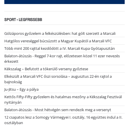
SPORT - LEGFRISSEBB
Gólzáporos győzelem a felkészülésben: hat gólt szerzett a Marcali
Hatgólos vereséggel búcsúzott a Magyar Kupától a Marcali VFC
Több mint 200 rajttal kezdődött a IV. Marcali Kupa Gyótapusztán
Balaton-átúszás - Reggel 7-kor rajt, előzetesen közel 11 ezer nevezés
érkezett
Kékszalag – Befutott a tókerülő verseny győztese
Elkészült a Marcali VFC őszi sorsolása – augusztus 22-én rajtol a
bajnokság
Ju-Jitsu – Egy a pálya
Kettős Fifty-Fifty győzelem és hatalmas mezőny a Kékszalag Fesztivál
nyitányán
Balaton-átúszás - Most hétvégén sem rendezik meg a versenyt
12 csapatos lesz a Somogy Vármegyei I. osztály, 16 együttes indul a II.
osztályban