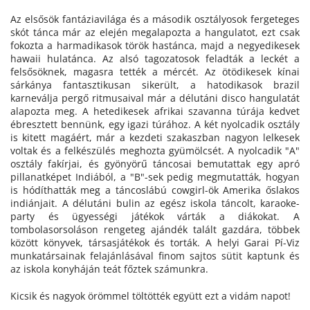
Az elsősök fantáziavilága és a második osztályosok fergeteges
skót tánca már az elején megalapozta a hangulatot, ezt csak
fokozta a harmadikasok török hastánca, majd a negyedikesek
hawaii hulatánca. Az alsó tagozatosok feladták a leckét a
felsősöknek, magasra tették a mércét. Az ötödikesek kínai
sárkánya fantasztikusan sikerült, a hatodikasok brazil
karneválja pergő ritmusaival már a délutáni disco hangulatát
alapozta meg. A hetedikesek afrikai szavanna túrája kedvet
ébresztett bennünk, egy igazi túrához. A két nyolcadik osztály
is kitett magáért, már a kezdeti szakaszban nagyon lelkesek
voltak és a felkészülés meghozta gyümölcsét. A nyolcadik "A"
osztály fakírjai, és gyönyörű táncosai bemutattak egy apró
pillanatképet Indiából, a "B"-sek pedig megmutatták, hogyan
is hódíthatták meg a táncoslábú cowgirl-ök Amerika őslakos
indiánjait. A délutáni bulin az egész iskola táncolt, karaoke-
party és ügyességi játékok várták a diákokat. A
tombolasorsoláson rengeteg ajándék talált gazdára, többek
között könyvek, társasjátékok és torták. A helyi Garai Pí-Viz
munkatársainak felajánlásával finom sajtos sütit kaptunk és
az iskola konyháján teát főztek számunkra.
Kicsik és nagyok örömmel töltötték együtt ezt a vidám napot!