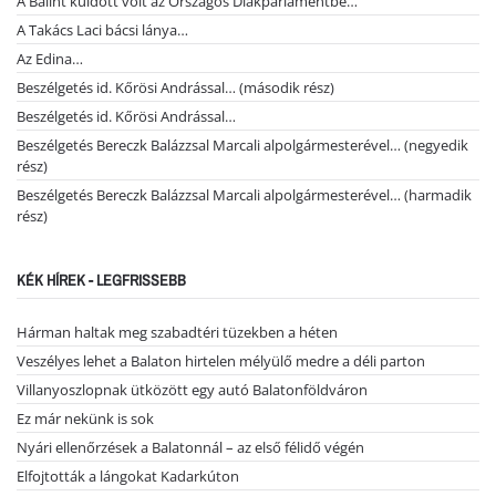
A Bálint küldött volt az Országos Diákparlamentbe…
A Takács Laci bácsi lánya…
Az Edina…
Beszélgetés id. Kőrösi Andrással… (második rész)
Beszélgetés id. Kőrösi Andrással…
Beszélgetés Bereczk Balázzsal Marcali alpolgármesterével… (negyedik
rész)
Beszélgetés Bereczk Balázzsal Marcali alpolgármesterével… (harmadik
rész)
KÉK HÍREK - LEGFRISSEBB
Hárman haltak meg szabadtéri tüzekben a héten
Veszélyes lehet a Balaton hirtelen mélyülő medre a déli parton
Villanyoszlopnak ütközött egy autó Balatonföldváron
Ez már nekünk is sok
Nyári ellenőrzések a Balatonnál – az első félidő végén
Elfojtották a lángokat Kadarkúton