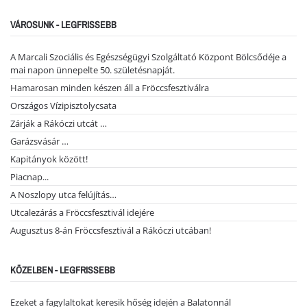
VÁROSUNK - LEGFRISSEBB
A Marcali Szociális és Egészségügyi Szolgáltató Központ Bölcsődéje a
mai napon ünnepelte 50. születésnapját.
Hamarosan minden készen áll a Fröccsfesztiválra
Országos Vízipisztolycsata
Zárják a Rákóczi utcát …
Garázsvásár …
Kapitányok között!
Piacnap...
A Noszlopy utca felújítás…
Utcalezárás a Fröccsfesztivál idejére
Augusztus 8-án Fröccsfesztivál a Rákóczi utcában!
KÖZELBEN - LEGFRISSEBB
Ezeket a fagylaltokat keresik hőség idején a Balatonnál