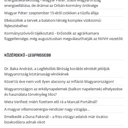
energiaellátása, de drámai az Orbán-kormány öröksége
Magyar Péter: szeptember 15-étől csökken a tűzifa áfája
Elkészültek a tervek a balatoni térség komplex víziközmű-
fejlesztéséhez
Kormányszóvivői tájékoztató - Erősödik az agrárkamara
függetlensége, még augusztusban megválaszthatják az NVVH vezetőit
KÖZÉRDEKŰ - LEGFRISSEBB
Dr. Baka Andrást, a Legfelsőbb Bíróság korábbi elnökét jelöljük
Magyarország köztársasági elnökének
Közel tíz éve nem volt ilyen alacsony az infláció Magyarországon!
Magyarországon az erkélynapelemek (balkon napelemek) elhelyezése
és használata törvényileg tilos?
Meta Verified: miért fizettem elő rá a Marcali Portálnál?
A magyar villamosenergia-rendszer nagy vizsgája…
Emelkedik a Duna Paksnál – a friss vízügyi adatok már óvatos
bizakodásra adnak okot