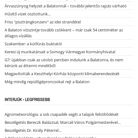
Árvaszúnyog helyzet a Balatonnál – további jelentős rajzás várható
Hűsítő vizet osztottunk...
Friss "pisztrángkonzerv" az idei strandétel
A Balaton vízszintje tovább csökkent – már csak 54 centiméter az
átlagos vízállás
Szakember: a kútfúrás buktatói
Keresi új munkatársait a Somogy Vármegyei Kormányhivatal
G7: újabban csak az utolsó percben indulunk a Balatonra, és nem
kérünk az éttermi mirelitből
Megjavították a Keszthelyi Kórház központi klímaberendezését
Még mindig repülőgéproncsokat rejt a Balaton
INTERJÚK - LEGFRISSEBB
Agrometeorológia: a sok csapadék segíti a talajok feltöltődését
Beszélgetés Bereczk Balázzsal, Marcali Város Polgármesterével…
Beszélgetés Dr. Király Péterrel…