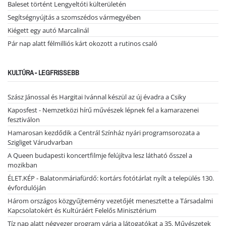
Baleset történt Lengyeltóti külterületén
Segítségnyújtás a szomszédos vármegyében
Kiégett egy autó Marcalinál
Pár nap alatt félmilliós kárt okozott a rutinos csaló
KULTÚRA - LEGFRISSEBB
Szász Jánossal és Hargitai Ivánnal készül az új évadra a Csiky
Kaposfest - Nemzetközi hírű művészek lépnek fel a kamarazenei
fesztiválon
Hamarosan kezdődik a Centrál Színház nyári programsorozata a
Szigliget Várudvarban
A Queen budapesti koncertfilmje felújítva lesz látható ősszel a
mozikban
ÉLET.KÉP - Balatonmáriafürdő: kortárs fotótárlat nyílt a település 130.
évfordulóján
Három országos közgyűjtemény vezetőjét menesztette a Társadalmi
Kapcsolatokért és Kultúráért Felelős Minisztérium
Tíz nap alatt négyezer program várja a látogatókat a 35. Művészetek