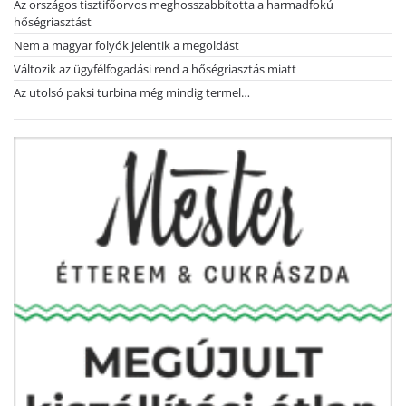
Az országos tisztifőorvos meghosszabbította a harmadfokú
hőségriasztást
Nem a magyar folyók jelentik a megoldást
Változik az ügyfélfogadási rend a hőségriasztás miatt
Az utolsó paksi turbina még mindig termel…