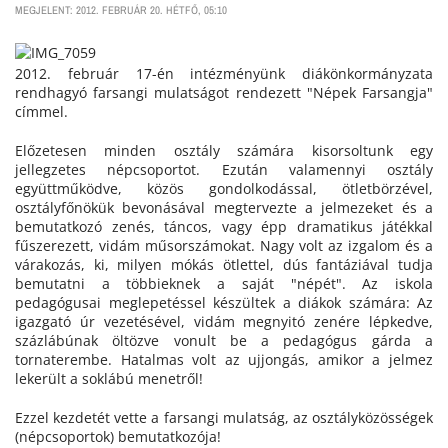
MEGJELENT: 2012. FEBRUÁR 20. HÉTFŐ, 05:10
2012. február 17-én intézményünk diákönkormányzata
rendhagyó farsangi mulatságot rendezett "Népek Farsangja"
címmel.
Előzetesen minden osztály számára kisorsoltunk egy
jellegzetes népcsoportot. Ezután valamennyi osztály
együttműködve, közös gondolkodással, ötletbörzével,
osztályfőnökük bevonásával megtervezte a jelmezeket és a
bemutatkozó zenés, táncos, vagy épp dramatikus játékkal
fűszerezett, vidám műsorszámokat. Nagy volt az izgalom és a
várakozás, ki, milyen mókás ötlettel, dús fantáziával tudja
bemutatni a többieknek a saját "népét". Az iskola
pedagógusai meglepetéssel készültek a diákok számára: Az
igazgató úr vezetésével, vidám megnyitó zenére lépkedve,
százlábúnak öltözve vonult be a pedagógus gárda a
tornaterembe. Hatalmas volt az ujjongás, amikor a jelmez
lekerült a soklábú menetről!
Ezzel kezdetét vette a farsangi mulatság, az osztályközösségek
(népcsoportok) bemutatkozója!