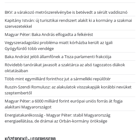
BKV: a várakozó metrószerelvénybe is betévedt a sérült vaddisznó
Kapitány István: új turisztikai rendszert alakít ki a kormány a szakmai
szervezetekkel
Magyar Péter: Baka András elfogadta a felkérést
Vegyszeradagolási probléma miatt kórházba került az Igali
Gyógyfürdő több vendége
Baka Andrást jelöli államfőnek a Tisza parlamenti frakciója
Rövidebb tanórákat javasolt a szaktárca az alsó tagozatos diákok
oktatásában
Több mint egymilliárd forinthoz jut a sármelléki repülőtér
Ruszin-Szendi Romulusz: az alakulatok visszakapják korábbi nevüket
szeptembertől
Magyar Péter: a 6000 milliárd forint európai uniós forrás át fogja
alakítani Magyarországot
Energiatakarékosság - Magyar Péter: stabil Magyarország
energiaellátása, de drámai az Orbán-kormány öröksége
KÖZÉRDEKŰ - LEGFRISSEBB