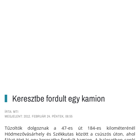
Keresztbe fordult egy kamion
ÍRTA: MTI
MEGJELENT: 2012. FEBRUÁR 24. PÉNTEK, 08:55
Tűzoltók dolgoznak a 47-es út 184-es kilométerénél
Hódmezővásárhely és Székkutas között a csúszós úton, ahol
fákat tört ki egy keresztbe fordult kamion. A balesetben senki