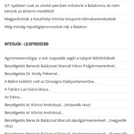
G7: újabban csak az utolsó percben indulunk a Balatonra, és nem
kérünk az éttermi mirelitből
Megjavították a Keszthelyi Kórház központi klímaberendezését
Még mindig repülőgéproncsokat rejt a Balaton
INTERJÚK - LEGFRISSEBB
Agrometeorológia: a sok csapadék segíti a talajok feltöltődését
Beszélgetés Bereczk Balázzsal, Marcali Város Polgármesterével…
Beszélgetés Dr. Király Péterrel…
A Bálint küldött volt az Országos Diákparlamentbe…
A Takács Laci bácsi lánya…
Az Edina…
Beszélgetés id. Kőrösi Andrással… (második rész)
Beszélgetés id. Kőrösi Andrással…
Beszélgetés Bereczk Balázzsal Marcali alpolgármesterével… (negyedik
rész)
Beszélgetés Bereczk Balázzsal Marcali alpolgármesterével… (harmadik