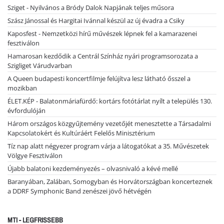
Sziget - Nyilvános a Bródy Dalok Napjának teljes műsora
Szász Jánossal és Hargitai Ivánnal készül az új évadra a Csiky
Kaposfest - Nemzetközi hírű művészek lépnek fel a kamarazenei
fesztiválon
Hamarosan kezdődik a Centrál Színház nyári programsorozata a
Szigliget Várudvarban
A Queen budapesti koncertfilmje felújítva lesz látható ősszel a
mozikban
ÉLET.KÉP - Balatonmáriafürdő: kortárs fotótárlat nyílt a település 130.
évfordulóján
Három országos közgyűjtemény vezetőjét menesztette a Társadalmi
Kapcsolatokért és Kultúráért Felelős Minisztérium
Tíz nap alatt négyezer program várja a látogatókat a 35. Művészetek
Völgye Fesztiválon
Újabb balatoni kezdeményezés – olvasnivaló a kévé mellé
Baranyában, Zalában, Somogyban és Horvátországban koncerteznek
a DDRF Symphonic Band zenészei jövő hétvégén
MTI - LEGFRISSEBB