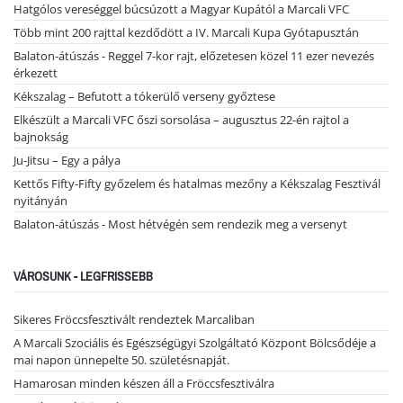
Hatgólos vereséggel búcsúzott a Magyar Kupától a Marcali VFC
Több mint 200 rajttal kezdődött a IV. Marcali Kupa Gyótapusztán
Balaton-átúszás - Reggel 7-kor rajt, előzetesen közel 11 ezer nevezés
érkezett
Kékszalag – Befutott a tókerülő verseny győztese
Elkészült a Marcali VFC őszi sorsolása – augusztus 22-én rajtol a
bajnokság
Ju-Jitsu – Egy a pálya
Kettős Fifty-Fifty győzelem és hatalmas mezőny a Kékszalag Fesztivál
nyitányán
Balaton-átúszás - Most hétvégén sem rendezik meg a versenyt
VÁROSUNK - LEGFRISSEBB
Sikeres Fröccsfesztivált rendeztek Marcaliban
A Marcali Szociális és Egészségügyi Szolgáltató Központ Bölcsődéje a
mai napon ünnepelte 50. születésnapját.
Hamarosan minden készen áll a Fröccsfesztiválra