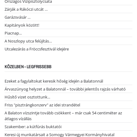
Országos Vízipisztolycsata
Zárják a Rákóczi utcát …
Garázsvásár …
Kapitányok között!
Piacnap...
A Noszlopy utca felújítás…
Utcalezárás a Fröccsfesztivál idejére
KÖZELBEN - LEGFRISSEBB
Ezeket a fagylaltokat keresik hőség idején a Balatonnál
Árvaszúnyog helyzet a Balatonnál – további jelentős rajzás várható
Hűsítő vizet osztottunk...
Friss "pisztrángkonzerv" az idei strandétel
A Balaton vízszintje tovább csökkent – már csak 54 centiméter az
átlagos vízállás
Szakember: a kútfúrás buktatói
Keresi új munkatársait a Somogy Vármegyei Kormányhivatal