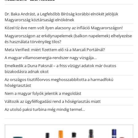
Dr. Baka Andrást, a Legfelsőbb Bíróság korábbi elnökét jelöljük
Magyarország köztársasági elnökének
Közel tíz éve nem volt ilyen alacsony az infláció Magyarországon!
Magyarországon az erkélynapelemek (balkon napelemek) elhelyezése
és használata törvényileg tilos?
Meta Verified: miért fizettem elő rá a Marcali Portálnál?
A magyar villamosenergia-rendszer nagy vizsgája…
Emelkedik a Duna Paksnál – a friss vízügyi adatok már óvatos
bizakodásra adnak okot
Az országos tisztifőorvos meghosszabbította a harmadfokú
hőségriasztást
Nem a magyar folyók jelentik a megoldást
Változik az ügyfélfogadási rend a hőségriasztás miatt
Az utolsó paksi turbina még mindig termel…