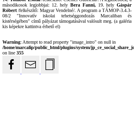
másodikosok legjobbjai: 12. hely
Bera Fanni,
19. hely
Gáspár
Róbert
/felkészítő: Magyar Vendelné/. A program a TÁMOP-3.4.3-
08/2 "Innovatív iskolai tehetséggondozás Marcaliban és
kistérségében" című pályázat támogatásával valósult meg. (a galéria
kis képekre kattintva érhető el)
Warning
: Attempt to read property "image_intro" on null in
/home/marcalip/public_html/plugins/system/jp_ce_social_share_j
on line
355