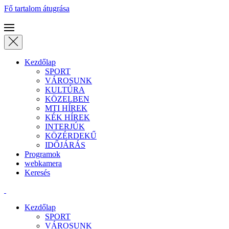
Fő tartalom átugrása
Kezdőlap
SPORT
VÁROSUNK
KULTÚRA
KÖZELBEN
MTI HÍREK
KÉK HÍREK
INTERJÚK
KÖZÉRDEKŰ
IDŐJÁRÁS
Programok
webkamera
Keresés
Kezdőlap
SPORT
VÁROSUNK