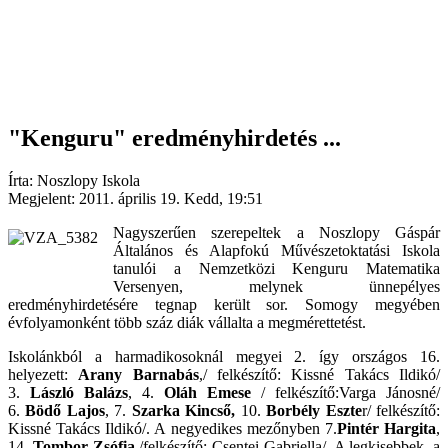
"Kenguru" eredményhirdetés ...
Írta: Noszlopy Iskola
Megjelent: 2011. április 19. Kedd, 19:51
Nagyszerűen szerepeltek a Noszlopy Gáspár
Általános és Alapfokú Művészetoktatási Iskola
tanulói a Nemzetközi Kenguru Matematika
Versenyen, melynek ünnepélyes
eredményhirdetésére tegnap került sor. Somogy megyében
évfolyamonként több száz diák vállalta a megmérettetést.
Iskolánkból a harmadikosoknál megyei 2. így országos 16.
helyezett:
Arany Barnabás
,/ felkészítő: Kissné Takács Ildikó/
3.
László Balázs
, 4.
Oláh Emese
/ felkészítő:Varga Jánosné/
6.
Bödő Lajos
, 7.
Szarka Kincső,
10.
Borbély Eszte
r/ felkészítő:
Kissné Takács Ildikó/. A negyedikes mezőnyben 7.
Pintér Hargita
,
14.
Tombor Zsófia
/felkészítő: Csentei Gabriella/. A legkisebbek, a