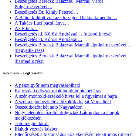
Beszélgetés Bereczk Balázzsal, Marcali Város
Polgármesterével…
Beszélgetés Dr. Király Péterrel…
A Bálint küldött volt az Országos Diákparlamentbe…
A Takács Laci bácsi lánya…
Az Edina…
Beszélgetés id. Kőrösi Andrással… (második rész)
Beszélgetés id. Kőrösi Andrással…
Beszélgetés Bereczk Balázzsal Marcali alpolgármesterével…
(negyedik rész)
Beszélgetés Bereczk Balázzsal Marcali alpolgármesterével…
(harmadik rész)
Kék hírek - Legfrissebb
A pénzügyőr nem megvásárolható
Kapcsolati erőszak miatt indult büntetőeljárás
A szén-monoxid-érzékelő hívta fel a figyelmet a bajra
A szél megnehezítette a tűzoltók dolgát Marcalinál
Összeütközött két autó Nagyatádon
Négy település tűzoltói dolgoztak Látrányban a lángok
megfékezésén
Toto megint tarolt
Elaludt vezetés közben
Ellenőrzések a biztonságos közlekedésért, elektromos rolleren