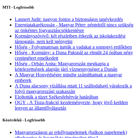
MTI - Legfrissebb
Lannert Judit: nagyon fontos a biztonságos tanévkezdés
Energiatakarékosság - Magyar Péter: péntektől nincs szükség
az önkéntes fogyasztáscsökkentésre
Kormányszóvivő: két részletben érkezik az iskolakezdési
támogatás, nem kell igényelni
Hőség - Folyamatosan itatják a vadakat a somogyi erdőkben
Hőség - Kormány: a Duna Paksnál az elmúlt 24 órában négy
centimétert emelkedett
Hőség - Orbán Anita: Magyarország megkapja a
kötelezettségek alapján járó vízmennyiséget a Dunán
A Magyar Honvédségre mindig számíthatnak a magyar
emberek
A Duna alacsony vízállása miatt 11 szállodahajó várakozik a
folyó magyarországi szakaszán
Eloltották a tüzet Székesfehérvár határában
OGY - A Tisza-frakció kezdeményezte, hogy jövő kedden
legyen az államfőválasztás
Közérdekű - Legfrissebb
Magyarországon az erkélynapelemek (balkon napelemek)
elhelyezése és használata törvényileg tilos?