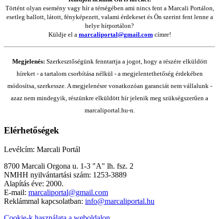
Történt olyan esemény vagy hír a térségében ami nincs fent a Marcali Portálon,
esetleg hallott, látott, fényképezett, valami érdekeset és Ön szerint fent lenne a
helye hírportálon?
Küldje el a
marcaliportal@gmail.com
címre!
Megjelenés:
Szerkesztőségünk fenntartja a jogot, hogy a részére elküldött
híreket - a tartalom csorbítása nélkül - a megjelentethetőség érdekében
módosítsa, szerkessze. A megjelenésre vonatkozóan garanciát nem vállalunk -
azaz nem mindegyik, részünkre elküldött hír jelenik meg szükségszerűen a
marcaliportal.hu-n.
Elérhetőségek
Levélcím: Marcali Portál
8700 Marcali Orgona u. 1-3 "A" lh. fsz. 2
NMHH nyilvántartási szám: 1253-3889
Alapítás éve: 2000.
E-mail:
marcaliportal@gmail.com
Reklámmal kapcsolatban:
info@marcaliportal.hu
Cookie-k használata a weboldalon