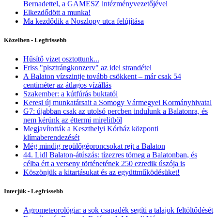
Bernadettel, a GAMESZ intézményvezetőjével
Elkezdődött a munka!
Ma kezdődik a Noszlopy utca felújítása
Közelben - Legfrissebb
Hűsítő vizet osztottunk...
Friss "pisztrángkonzerv" az idei strandétel
A Balaton vízszintje tovább csökkent – már csak 54
centiméter az átlagos vízállás
Szakember: a kútfúrás buktatói
Keresi új munkatársait a Somogy Vármegyei Kormányhivatal
G7: újabban csak az utolsó percben indulunk a Balatonra, és
nem kérünk az éttermi mirelitből
Megjavították a Keszthelyi Kórház központi
klímaberendezését
Még mindig repülőgéproncsokat rejt a Balaton
44. Lidl Balaton-átúszás: tízezres tömeg a Balatonban, és
célba ért a verseny történetének 250 ezredik úszója is
Köszönjük a kitartásukat és az együttműködésüket!
Interjúk - Legfrissebb
Agrometeorológia: a sok csapadék segíti a talajok feltöltődését