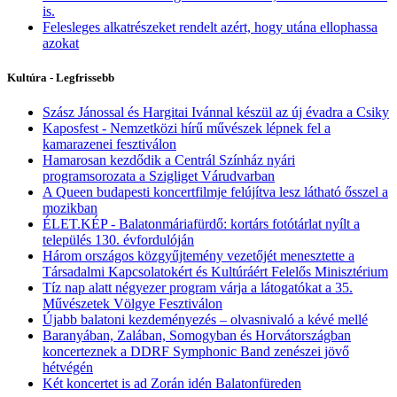
is.
Felesleges alkatrészeket rendelt azért, hogy utána ellophassa
azokat
Kultúra - Legfrissebb
Szász Jánossal és Hargitai Ivánnal készül az új évadra a Csiky
Kaposfest - Nemzetközi hírű művészek lépnek fel a
kamarazenei fesztiválon
Hamarosan kezdődik a Centrál Színház nyári
programsorozata a Szigliget Várudvarban
A Queen budapesti koncertfilmje felújítva lesz látható ősszel a
mozikban
ÉLET.KÉP - Balatonmáriafürdő: kortárs fotótárlat nyílt a
település 130. évfordulóján
Három országos közgyűjtemény vezetőjét menesztette a
Társadalmi Kapcsolatokért és Kultúráért Felelős Minisztérium
Tíz nap alatt négyezer program várja a látogatókat a 35.
Művészetek Völgye Fesztiválon
Újabb balatoni kezdeményezés – olvasnivaló a kévé mellé
Baranyában, Zalában, Somogyban és Horvátországban
koncerteznek a DDRF Symphonic Band zenészei jövő
hétvégén
Két koncertet is ad Zorán idén Balatonfüreden