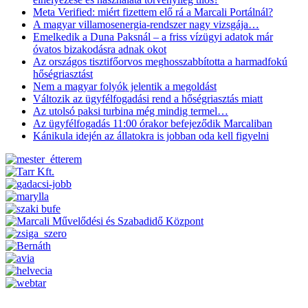
Meta Verified: miért fizettem elő rá a Marcali Portálnál?
A magyar villamosenergia-rendszer nagy vizsgája…
Emelkedik a Duna Paksnál – a friss vízügyi adatok már
óvatos bizakodásra adnak okot
Az országos tisztifőorvos meghosszabbította a harmadfokú
hőségriasztást
Nem a magyar folyók jelentik a megoldást
Változik az ügyfélfogadási rend a hőségriasztás miatt
Az utolsó paksi turbina még mindig termel…
Az ügyfélfogadás 11:00 órakor befejeződik Marcaliban
Kánikula idején az állatokra is jobban oda kell figyelni