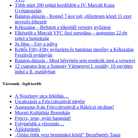
Több mint 200 rajttal kezdődött a IV. Marcali Kupa
Gyótapusztán
Balaton-átúszás - Reggel 7-kor rajt, előzetesen közel 11 ezer
nevezés érkezett
Kékszalag – Befutott a tókerülő verseny győztese
Elkészült a Marcali VFC őszi sorsolása – augusztus 22-én
rajtol a bajnokság
Ju-Jitsu – Egy a pálya
Kettős Fifty-Fifty győzelem és hatalmas mezőny a Kékszalag
Fesztivál nyitányán
Balaton-átúszás - Most hétvégén sem rendezik meg a versenyt
12 csapatos lesz a Somogy Vármegyei I. osztály, 16 együttes
indul a II. osztályban
Városunk - legfrissebb
A Noszlopy utca felújítás…
Utcalezárás a Fröccsfesztivál idejére
Augusztus 8-án Fröccsfesztivál a Rákóczi utcában!
Mozgó Kultúrház Boronkán
Fröccs, zene, nyári hangulat!
Folytatódik a vízosztás ...
Álláshirdetés
„Óriási érték vesz bennünket körül” Beszélgetés Tanai