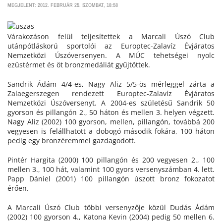
MEGJELENT: 2012. FEBRUÁR 25. SZOMBAT, 18:58
Várakozáson felül teljesítettek a Marcali Úszó Club
utánpótláskorú sportolói az Europtec-Zalavíz Évjáratos
Nemzetközi Úszóversenyen. A MÚC tehetségei nyolc
ezüstérmet és öt bronzmedáliát gyűjtöttek.
Sandrik Ádám 4/4-es, Nagy Aliz 5/5-ös mérleggel zárta a
Zalaegerszegen rendezett Europtec-Zalavíz Évjáratos
Nemzetközi Úszóversenyt. A 2004-es születésű Sandrik 50
gyorson és pillangón 2., 50 háton és mellen 3. helyen végzett.
Nagy Aliz (2002) 100 gyorson, mellen, pillangón, továbbá 200
vegyesen is felállhatott a dobogó második fokára, 100 háton
pedig egy bronzéremmel gazdagodott.
Pintér Hargita (2000) 100 pillangón és 200 vegyesen 2., 100
mellen 3., 100 hát, valamint 100 gyors versenyszámban 4. lett.
Papp Dániel (2001) 100 pillangón úszott bronz fokozatot
érően.
A Marcali Úszó Club többi versenyzője közül Dudás Ádám
(2002) 100 gyorson 4., Katona Kevin (2004) pedig 50 mellen 6.