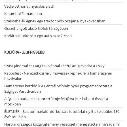
Védje otthonát nyaralás alatt!
Karambol Zamárdiban
Szalmabálák égnek egy traktor pótkocsiján Rinyakovácsiban
Összehangolt akció Siófok térségében
Korlátnak ütközött egy autó az M7-esen
KULTÚRA - LEGFRISSEBB
Szász Jánossal és Hargitai Ivánnal készül az új évadra a Csiky
Kaposfest - Nemzetközi hírű művészek lépnek fel a kamarazenei
fesztiválon
Hamarosan kezdődik a Centrál Színház nyári programsorozata a
Szigliget Várudvarban
A Queen budapesti koncertfilmje felújítva lesz látható ősszel a
mozikban
ÉLET.KÉP - Balatonmáriafürdő: kortárs fotótárlat nyílt a település 130.
évfordulóján
Három országos közgyűjtemény vezetőjét menesztette a Társadalmi