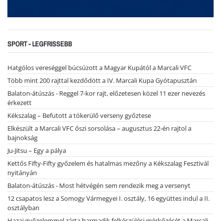
SPORT - LEGFRISSEBB
Hatgólos vereséggel búcsúzott a Magyar Kupától a Marcali VFC
Több mint 200 rajttal kezdődött a IV. Marcali Kupa Gyótapusztán
Balaton-átúszás - Reggel 7-kor rajt, előzetesen közel 11 ezer nevezés
érkezett
Kékszalag – Befutott a tókerülő verseny győztese
Elkészült a Marcali VFC őszi sorsolása – augusztus 22-én rajtol a
bajnokság
Ju-Jitsu – Egy a pálya
Kettős Fifty-Fifty győzelem és hatalmas mezőny a Kékszalag Fesztivál
nyitányán
Balaton-átúszás - Most hétvégén sem rendezik meg a versenyt
12 csapatos lesz a Somogy Vármegyei I. osztály, 16 együttes indul a II.
osztályban
Hazai győzelemmel zárta harmadik felkészülési mérkőzését a Marcali