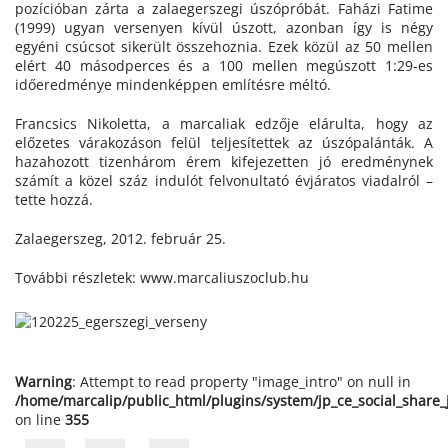
pozícióban zárta a zalaegerszegi úszópróbát. Faházi Fatime
(1999) ugyan versenyen kívül úszott, azonban így is négy
egyéni csúcsot sikerült összehoznia. Ezek közül az 50 mellen
elért 40 másodperces és a 100 mellen megúszott 1:29-es
időeredménye mindenképpen említésre méltó.
Francsics Nikoletta, a marcaliak edzője elárulta, hogy az
előzetes várakozáson felül teljesítettek az úszópalánták. A
hazahozott tizenhárom érem kifejezetten jó eredménynek
számít a közel száz indulót felvonultató évjáratos viadalról –
tette hozzá.
Zalaegerszeg, 2012. február 25.
További részletek: www.marcaliuszoclub.hu
Warning
: Attempt to read property "image_intro" on null in
/home/marcalip/public_html/plugins/system/jp_ce_social_share
on line
355