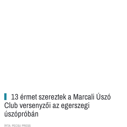
13 érmet szereztek a Marcali Úszó
Club versenyzői az egerszegi
úszópróbán
ÍRTA: PECSU PRESS