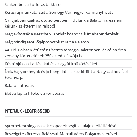
Szakember: a kútfúrás buktatói
Keresi új munkatársait a Somogy Vármegyei Kormányhivatal
G7: újabban csak az utolsó percben indulunk a Balatonra, és nem
kérünk az éttermi mirelitből
Megjavították a Keszthelyi Kórház központi klímaberendezését
Még mindig repülőgéproncsokat rejt a Balaton
44. Lidl Balaton-átúszás: tízezres tömeg a Balatonban, és célba ért a
verseny történetének 250 ezredik úszója is
Köszönjük a kitartásukat és az együttműködésüket!
Ízek, hagyományok és jó hangulat – elkezdődött a Nagyszakácsi Ízek
Fesztiválja
Balaton-átúszás
Életbe lép az I. fokú vízkorlátozás
INTERJÚK - LEGFRISSEBB
Agrometeorológia: a sok csapadék segíti a talajok feltöltődését
Beszélgetés Bereczk Balázzsal, Marcali Város Polgármesterével…