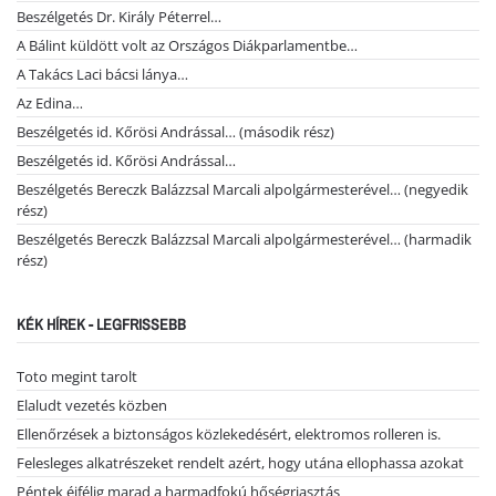
Beszélgetés Dr. Király Péterrel…
A Bálint küldött volt az Országos Diákparlamentbe…
A Takács Laci bácsi lánya…
Az Edina…
Beszélgetés id. Kőrösi Andrással… (második rész)
Beszélgetés id. Kőrösi Andrással…
Beszélgetés Bereczk Balázzsal Marcali alpolgármesterével… (negyedik
rész)
Beszélgetés Bereczk Balázzsal Marcali alpolgármesterével… (harmadik
rész)
KÉK HÍREK - LEGFRISSEBB
Toto megint tarolt
Elaludt vezetés közben
Ellenőrzések a biztonságos közlekedésért, elektromos rolleren is.
Felesleges alkatrészeket rendelt azért, hogy utána ellophassa azokat
Péntek éjfélig marad a harmadfokú hőségriasztás