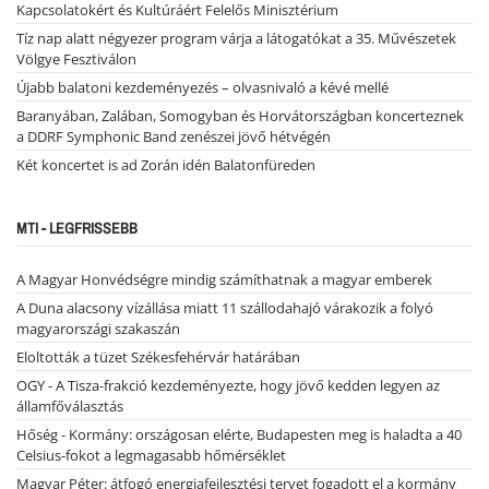
Kapcsolatokért és Kultúráért Felelős Minisztérium
Tíz nap alatt négyezer program várja a látogatókat a 35. Művészetek
Völgye Fesztiválon
Újabb balatoni kezdeményezés – olvasnivaló a kévé mellé
Baranyában, Zalában, Somogyban és Horvátországban koncerteznek
a DDRF Symphonic Band zenészei jövő hétvégén
Két koncertet is ad Zorán idén Balatonfüreden
MTI - LEGFRISSEBB
A Magyar Honvédségre mindig számíthatnak a magyar emberek
A Duna alacsony vízállása miatt 11 szállodahajó várakozik a folyó
magyarországi szakaszán
Eloltották a tüzet Székesfehérvár határában
OGY - A Tisza-frakció kezdeményezte, hogy jövő kedden legyen az
államfőválasztás
Hőség - Kormány: országosan elérte, Budapesten meg is haladta a 40
Celsius-fokot a legmagasabb hőmérséklet
Magyar Péter: átfogó energiafejlesztési tervet fogadott el a kormány