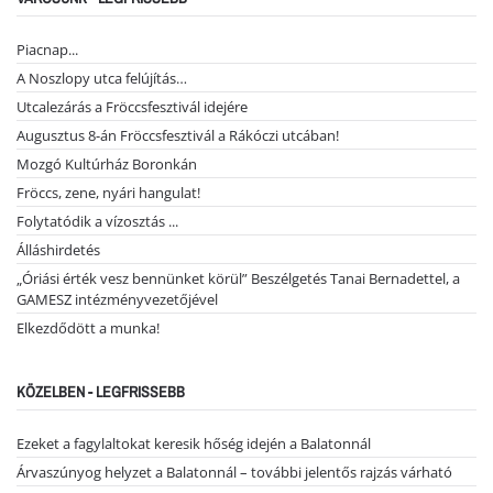
Piacnap...
A Noszlopy utca felújítás…
Utcalezárás a Fröccsfesztivál idejére
Augusztus 8-án Fröccsfesztivál a Rákóczi utcában!
Mozgó Kultúrház Boronkán
Fröccs, zene, nyári hangulat!
Folytatódik a vízosztás ...
Álláshirdetés
„Óriási érték vesz bennünket körül” Beszélgetés Tanai Bernadettel, a
GAMESZ intézményvezetőjével
Elkezdődött a munka!
KÖZELBEN - LEGFRISSEBB
Ezeket a fagylaltokat keresik hőség idején a Balatonnál
Árvaszúnyog helyzet a Balatonnál – további jelentős rajzás várható