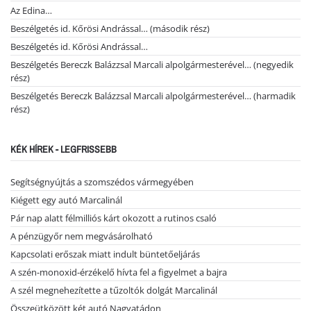
Az Edina…
Beszélgetés id. Kőrösi Andrással… (második rész)
Beszélgetés id. Kőrösi Andrással…
Beszélgetés Bereczk Balázzsal Marcali alpolgármesterével… (negyedik
rész)
Beszélgetés Bereczk Balázzsal Marcali alpolgármesterével… (harmadik
rész)
KÉK HÍREK - LEGFRISSEBB
Segítségnyújtás a szomszédos vármegyében
Kiégett egy autó Marcalinál
Pár nap alatt félmilliós kárt okozott a rutinos csaló
A pénzügyőr nem megvásárolható
Kapcsolati erőszak miatt indult büntetőeljárás
A szén-monoxid-érzékelő hívta fel a figyelmet a bajra
A szél megnehezítette a tűzoltók dolgát Marcalinál
Összeütközött két autó Nagyatádon