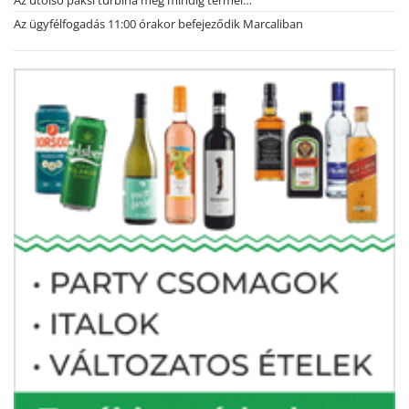
Az utolsó paksi turbina még mindig termel…
Az ügyfélfogadás 11:00 órakor befejeződik Marcaliban