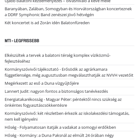
Újabb balatoni kezdeményezés – olvasnivaló a kévé mellé
Baranyában, Zalában, Somogyban és Horvátországban koncerteznek
a DDRF Symphonic Band zenészei jövő hétvégén
Két koncertet is ad Zorán idén Balatonfüreden
MTI - LEGFRISSEBB
Elkészültek a tervek a balatoni térség komplex víziközmű-
fejlesztéséhez
Kormányszóvivői tájékoztató - Erősödik az agrárkamara
függetlensége, még augusztusban megválaszthatják az NVVH vezetőit
Megérkezett az eső a Duna vízgyűjtőjére
Lannert Judit: nagyon fontos a biztonságos tanévkezdés
Energiatakarékosság - Magyar Péter: péntektől nincs szükség az
önkéntes fogyasztáscsökkentésre
Kormányszóvivő: két részletben érkezik az iskolakezdési támogatás,
nem kell igényelni
Hőség - Folyamatosan itatják a vadakat a somogyi erdőkben
Hőség - Kormány: a Duna Paksnál az elmúlt 24 órában négy