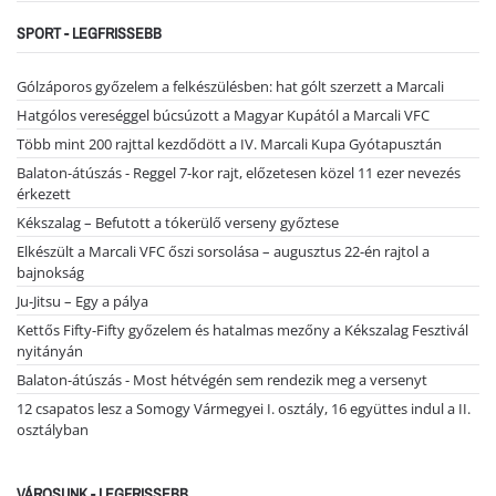
SPORT - LEGFRISSEBB
Gólzáporos győzelem a felkészülésben: hat gólt szerzett a Marcali
Hatgólos vereséggel búcsúzott a Magyar Kupától a Marcali VFC
Több mint 200 rajttal kezdődött a IV. Marcali Kupa Gyótapusztán
Balaton-átúszás - Reggel 7-kor rajt, előzetesen közel 11 ezer nevezés
érkezett
Kékszalag – Befutott a tókerülő verseny győztese
Elkészült a Marcali VFC őszi sorsolása – augusztus 22-én rajtol a
bajnokság
Ju-Jitsu – Egy a pálya
Kettős Fifty-Fifty győzelem és hatalmas mezőny a Kékszalag Fesztivál
nyitányán
Balaton-átúszás - Most hétvégén sem rendezik meg a versenyt
12 csapatos lesz a Somogy Vármegyei I. osztály, 16 együttes indul a II.
osztályban
VÁROSUNK - LEGFRISSEBB