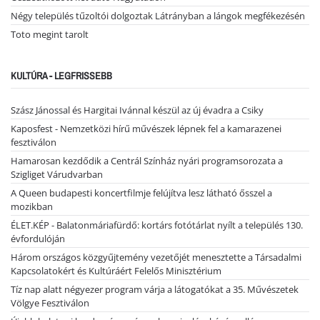
Négy település tűzoltói dolgoztak Látrányban a lángok megfékezésén
Toto megint tarolt
KULTÚRA - LEGFRISSEBB
Szász Jánossal és Hargitai Ivánnal készül az új évadra a Csiky
Kaposfest - Nemzetközi hírű művészek lépnek fel a kamarazenei
fesztiválon
Hamarosan kezdődik a Centrál Színház nyári programsorozata a
Szigliget Várudvarban
A Queen budapesti koncertfilmje felújítva lesz látható ősszel a
mozikban
ÉLET.KÉP - Balatonmáriafürdő: kortárs fotótárlat nyílt a település 130.
évfordulóján
Három országos közgyűjtemény vezetőjét menesztette a Társadalmi
Kapcsolatokért és Kultúráért Felelős Minisztérium
Tíz nap alatt négyezer program várja a látogatókat a 35. Művészetek
Völgye Fesztiválon