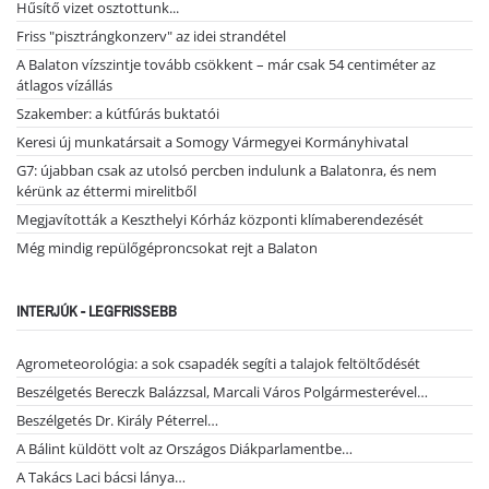
Hűsítő vizet osztottunk...
Friss "pisztrángkonzerv" az idei strandétel
A Balaton vízszintje tovább csökkent – már csak 54 centiméter az
átlagos vízállás
Szakember: a kútfúrás buktatói
Keresi új munkatársait a Somogy Vármegyei Kormányhivatal
G7: újabban csak az utolsó percben indulunk a Balatonra, és nem
kérünk az éttermi mirelitből
Megjavították a Keszthelyi Kórház központi klímaberendezését
Még mindig repülőgéproncsokat rejt a Balaton
INTERJÚK - LEGFRISSEBB
Agrometeorológia: a sok csapadék segíti a talajok feltöltődését
Beszélgetés Bereczk Balázzsal, Marcali Város Polgármesterével…
Beszélgetés Dr. Király Péterrel…
A Bálint küldött volt az Országos Diákparlamentbe…
A Takács Laci bácsi lánya…