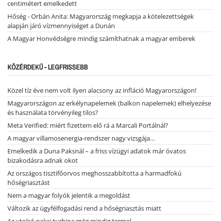
centimétert emelkedett
Hőség - Orbán Anita: Magyarország megkapja a kötelezettségek
alapján járó vízmennyiséget a Dunán
A Magyar Honvédségre mindig számíthatnak a magyar emberek
KÖZÉRDEKŰ - LEGFRISSEBB
Közel tíz éve nem volt ilyen alacsony az infláció Magyarországon!
Magyarországon az erkélynapelemek (balkon napelemek) elhelyezése
és használata törvényileg tilos?
Meta Verified: miért fizettem elő rá a Marcali Portálnál?
A magyar villamosenergia-rendszer nagy vizsgája…
Emelkedik a Duna Paksnál – a friss vízügyi adatok már óvatos
bizakodásra adnak okot
Az országos tisztifőorvos meghosszabbította a harmadfokú
hőségriasztást
Nem a magyar folyók jelentik a megoldást
Változik az ügyfélfogadási rend a hőségriasztás miatt