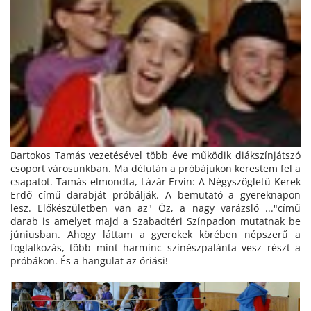
Bartokos Tamás vezetésével több éve működik diákszínjátszó
csoport városunkban. Ma délután a próbájukon kerestem fel a
csapatot. Tamás elmondta, Lázár Ervin: A Négyszögletű Kerek
Erdő című darabját próbálják. A bemutató a gyereknapon
lesz. Előkészületben van az" Óz, a nagy varázsló ..."című
darab is amelyet majd a Szabadtéri Színpadon mutatnak be
júniusban. Ahogy láttam a gyerekek körében népszerű a
foglalkozás, több mint harminc színészpalánta vesz részt a
próbákon. És a hangulat az óriási!