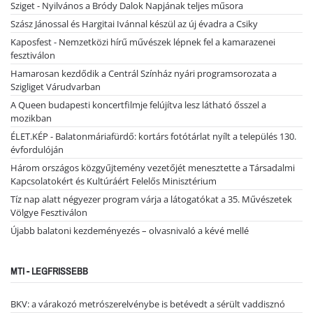
Sziget - Nyilvános a Bródy Dalok Napjának teljes műsora
Szász Jánossal és Hargitai Ivánnal készül az új évadra a Csiky
Kaposfest - Nemzetközi hírű művészek lépnek fel a kamarazenei
fesztiválon
Hamarosan kezdődik a Centrál Színház nyári programsorozata a
Szigliget Várudvarban
A Queen budapesti koncertfilmje felújítva lesz látható ősszel a
mozikban
ÉLET.KÉP - Balatonmáriafürdő: kortárs fotótárlat nyílt a település 130.
évfordulóján
Három országos közgyűjtemény vezetőjét menesztette a Társadalmi
Kapcsolatokért és Kultúráért Felelős Minisztérium
Tíz nap alatt négyezer program várja a látogatókat a 35. Művészetek
Völgye Fesztiválon
Újabb balatoni kezdeményezés – olvasnivaló a kévé mellé
MTI - LEGFRISSEBB
BKV: a várakozó metrószerelvénybe is betévedt a sérült vaddisznó