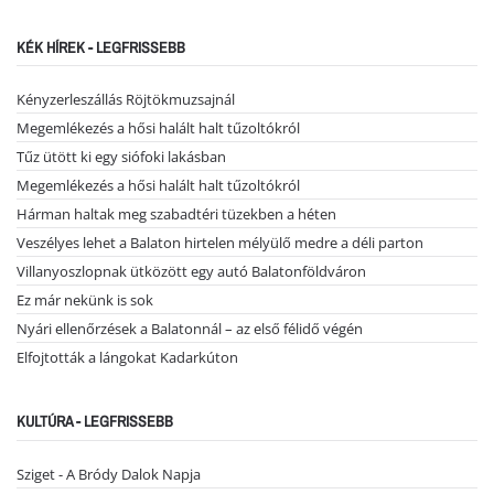
KÉK HÍREK - LEGFRISSEBB
Kényzerleszállás Röjtökmuzsajnál
Megemlékezés a hősi halált halt tűzoltókról
Tűz ütött ki egy siófoki lakásban
Megemlékezés a hősi halált halt tűzoltókról
Hárman haltak meg szabadtéri tüzekben a héten
Veszélyes lehet a Balaton hirtelen mélyülő medre a déli parton
Villanyoszlopnak ütközött egy autó Balatonföldváron
Ez már nekünk is sok
Nyári ellenőrzések a Balatonnál – az első félidő végén
Elfojtották a lángokat Kadarkúton
KULTÚRA - LEGFRISSEBB
Sziget - A Bródy Dalok Napja