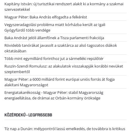
Kapitány István: új turisztikai rendszert alakít ki a kormány a szakmai
szervezetekkel
Magyar Péter: Baka András elfogadta a felkérést
Vegyszeradagolási probléma miatt kórházba került az Igali
Gyógyfürdő több vendége
Baka Andrást jelöli államfőnek a Tisza parlamenti frakciója
Rövidebb tanórákat javasolt a szaktárca az alsó tagozatos diákok
oktatásában
Több mint egymilliárd forinthoz jut a sármelléki repülőtér
Ruszin-Szendi Romulusz: az alakulatok visszakapják korábbi nevüket
szeptembertől
Magyar Péter: a 6000 milliárd forint európai uniós forrás át fogja
alakítani Magyarországot
Energiatakarékosság - Magyar Péter: stabil Magyarország
energiaellátása, de drámai az Orbán-kormány öröksége
KÖZÉRDEKŰ - LEGFRISSEBB
Tíz nap a Dunán: mélypontról lassú emelkedés, de továbbra is kritikus