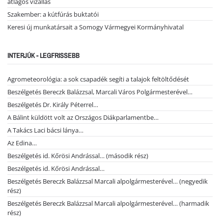
átlagos vízállás
Szakember: a kútfúrás buktatói
Keresi új munkatársait a Somogy Vármegyei Kormányhivatal
INTERJÚK - LEGFRISSEBB
Agrometeorológia: a sok csapadék segíti a talajok feltöltődését
Beszélgetés Bereczk Balázzsal, Marcali Város Polgármesterével…
Beszélgetés Dr. Király Péterrel…
A Bálint küldött volt az Országos Diákparlamentbe…
A Takács Laci bácsi lánya…
Az Edina…
Beszélgetés id. Kőrösi Andrással… (második rész)
Beszélgetés id. Kőrösi Andrással…
Beszélgetés Bereczk Balázzsal Marcali alpolgármesterével… (negyedik
rész)
Beszélgetés Bereczk Balázzsal Marcali alpolgármesterével… (harmadik
rész)