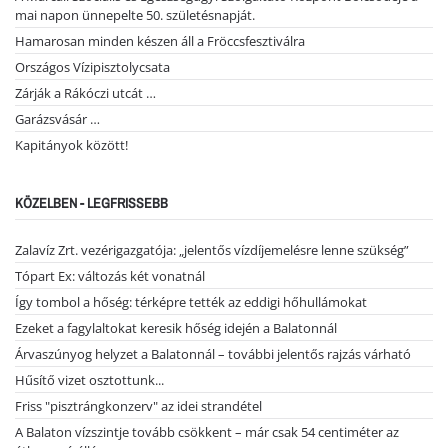
mai napon ünnepelte 50. születésnapját.
Hamarosan minden készen áll a Fröccsfesztiválra
Országos Vízipisztolycsata
Zárják a Rákóczi utcát …
Garázsvásár …
Kapitányok között!
KÖZELBEN - LEGFRISSEBB
Zalavíz Zrt. vezérigazgatója: „jelentős vízdíjemelésre lenne szükség”
Tópart Ex: változás két vonatnál
Így tombol a hőség: térképre tették az eddigi hőhullámokat
Ezeket a fagylaltokat keresik hőség idején a Balatonnál
Árvaszúnyog helyzet a Balatonnál – további jelentős rajzás várható
Hűsítő vizet osztottunk...
Friss "pisztrángkonzerv" az idei strandétel
A Balaton vízszintje tovább csökkent – már csak 54 centiméter az