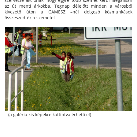
szervezte akciónak, hogy egyre több szemét kerül illegálisan
az út menti árkokba. Tegnap délelőtt minden a városból
kivezető úton a GAMESZ –nél dolgozó közmunkások
összeszedték a szemetet.
(a galéria kis képekre kattintva érhető el)