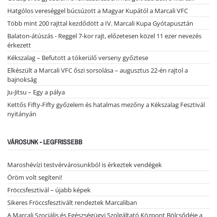
Hatgólos vereséggel búcsúzott a Magyar Kupától a Marcali VFC
Több mint 200 rajttal kezdődött a IV. Marcali Kupa Gyótapusztán
Balaton-átúszás - Reggel 7-kor rajt, előzetesen közel 11 ezer nevezés
érkezett
Kékszalag – Befutott a tókerülő verseny győztese
Elkészült a Marcali VFC őszi sorsolása – augusztus 22-én rajtol a
bajnokság
Ju-Jitsu – Egy a pálya
Kettős Fifty-Fifty győzelem és hatalmas mezőny a Kékszalag Fesztivál
nyitányán
VÁROSUNK - LEGFRISSEBB
Maroshévízi testvérvárosunkból is érkeztek vendégek
Öröm volt segíteni!
Fröccsfesztivál – újabb képek
Sikeres Fröccsfesztivált rendeztek Marcaliban
A Marcali Szociális és Egészségügyi Szolgáltató Központ Bölcsődéje a