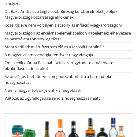
a helyzet
Dr. Baka Andrást, a Legfelsőbb Bíróság korábbi elnökét jelöljük
Magyarország köztársasági elnökének
Közel tíz éve nem volt ilyen alacsony az infláció Magyarországon!
Magyarországon az erkélynapelemek (balkon napelemek) elhelyezése
és használata törvényileg tilos?
Meta Verified: miért fizettem elő rá a Marcali Portálnál?
A magyar villamosenergia-rendszer nagy vizsgája…
Emelkedik a Duna Paksnál – a friss vízügyi adatok már óvatos
bizakodásra adnak okot
Az országos tisztifőorvos meghosszabbította a harmadfokú
hőségriasztást
Nem a magyar folyók jelentik a megoldást
Változik az ügyfélfogadási rend a hőségriasztás miatt