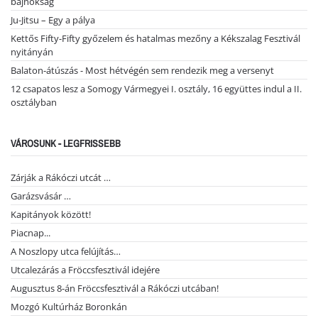
bajnokság
Ju-Jitsu – Egy a pálya
Kettős Fifty-Fifty győzelem és hatalmas mezőny a Kékszalag Fesztivál
nyitányán
Balaton-átúszás - Most hétvégén sem rendezik meg a versenyt
12 csapatos lesz a Somogy Vármegyei I. osztály, 16 együttes indul a II.
osztályban
VÁROSUNK - LEGFRISSEBB
Zárják a Rákóczi utcát …
Garázsvásár …
Kapitányok között!
Piacnap...
A Noszlopy utca felújítás…
Utcalezárás a Fröccsfesztivál idejére
Augusztus 8-án Fröccsfesztivál a Rákóczi utcában!
Mozgó Kultúrház Boronkán