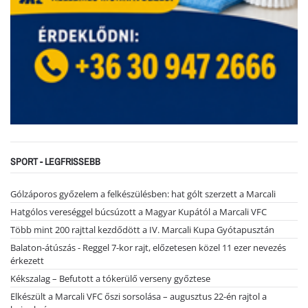
SPORT - LEGFRISSEBB
Gólzáporos győzelem a felkészülésben: hat gólt szerzett a Marcali
Hatgólos vereséggel búcsúzott a Magyar Kupától a Marcali VFC
Több mint 200 rajttal kezdődött a IV. Marcali Kupa Gyótapusztán
Balaton-átúszás - Reggel 7-kor rajt, előzetesen közel 11 ezer nevezés
érkezett
Kékszalag – Befutott a tókerülő verseny győztese
Elkészült a Marcali VFC őszi sorsolása – augusztus 22-én rajtol a