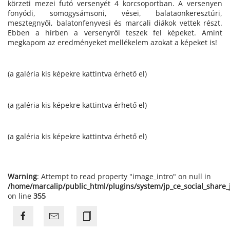
körzeti mezei futó versenyét 4 korcsoportban. A versenyen
fonyódi, somogysámsoni, vései, balataonkeresztúri,
mesztegnyői, balatonfenyvesi és marcali diákok vettek részt.
Ebben a hírben a versenyről teszek fel képeket. Amint
megkapom az eredményeket mellékelem azokat a képeket is!
(a galéria kis képekre kattintva érhető el)
(a galéria kis képekre kattintva érhető el)
(a galéria kis képekre kattintva érhető el)
Warning
: Attempt to read property "image_intro" on null in
/home/marcalip/public_html/plugins/system/jp_ce_social_share
on line
355