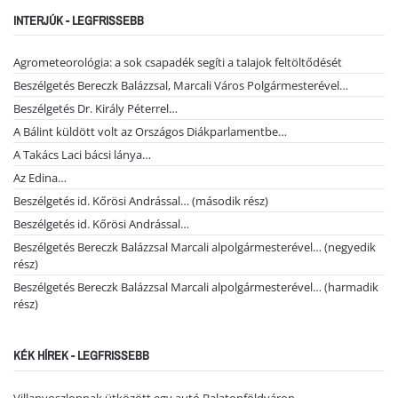
INTERJÚK - LEGFRISSEBB
Agrometeorológia: a sok csapadék segíti a talajok feltöltődését
Beszélgetés Bereczk Balázzsal, Marcali Város Polgármesterével…
Beszélgetés Dr. Király Péterrel…
A Bálint küldött volt az Országos Diákparlamentbe…
A Takács Laci bácsi lánya…
Az Edina…
Beszélgetés id. Kőrösi Andrással… (második rész)
Beszélgetés id. Kőrösi Andrással…
Beszélgetés Bereczk Balázzsal Marcali alpolgármesterével… (negyedik
rész)
Beszélgetés Bereczk Balázzsal Marcali alpolgármesterével… (harmadik
rész)
KÉK HÍREK - LEGFRISSEBB
Villanyoszlopnak ütközött egy autó Balatonföldváron