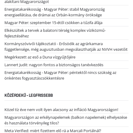
alakítani Magyarországot
Energiatakarékosság - Magyar Péter: stabil Magyarország
energiaellátása, de drámai az Orbán-kormány öröksége
Magyar Péter: szeptember 15-étől csökken a tűzifa áfája
Elkészültek a tervek a balatoni térség komplex víziközmű-
fejlesztéséhez
Kormányszóvivői tájékoztató - Erősödik az agrárkamara
függetlensége, még augusztusban megválaszthatják az NVVH vezetőit
Megérkezett az eső a Duna vízgyűjtőjére
Lannert Judit: nagyon fontos a biztonságos tanévkezdés
Energiatakarékosság - Magyar Péter: péntektől nincs szükség az
önkéntes fogyasztáscsökkentésre
KÖZÉRDEKŰ - LEGFRISSEBB
Közel tíz éve nem volt ilyen alacsony az infláció Magyarországon!
Magyarországon az erkélynapelemek (balkon napelemek) elhelyezése
és használata törvényileg tilos?
Meta Verified: miért fizettem elő rá a Marcali Portálnál?