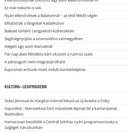
Ez már nekünk is sok
Nyári ellenőrzések a Balatonnál – az első félidő végén
Elfojtották a lángokat Kadarkúton
Baleset történt Lengyeltóti külterületén
Segítségnyújtás a szomszédos vármegyében
Kiégett egy autó Marcalinál
Pár nap alatt félmilliós kárt okozott a rutinos csaló
A pénzügyőr nem megvásárolható
Kapcsolati erőszak miatt indult büntetőeljárás
KULTÚRA - LEGFRISSEBB
Szász Jánossal és Hargitai Ivánnal készül az új évadra a Csiky
Kaposfest - Nemzetközi hírű művészek lépnek fel a kamarazenei
fesztiválon
Hamarosan kezdődik a Centrál Színház nyári programsorozata a
Szigliget Várudvarban