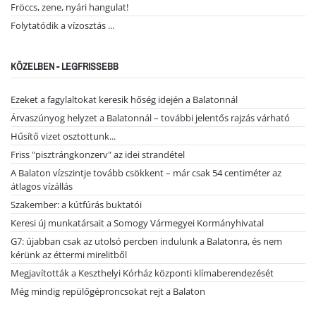
Fröccs, zene, nyári hangulat!
Folytatódik a vízosztás ...
KÖZELBEN - LEGFRISSEBB
Ezeket a fagylaltokat keresik hőség idején a Balatonnál
Árvaszúnyog helyzet a Balatonnál – további jelentős rajzás várható
Hűsítő vizet osztottunk...
Friss "pisztrángkonzerv" az idei strandétel
A Balaton vízszintje tovább csökkent – már csak 54 centiméter az
átlagos vízállás
Szakember: a kútfúrás buktatói
Keresi új munkatársait a Somogy Vármegyei Kormányhivatal
G7: újabban csak az utolsó percben indulunk a Balatonra, és nem
kérünk az éttermi mirelitből
Megjavították a Keszthelyi Kórház központi klímaberendezését
Még mindig repülőgéproncsokat rejt a Balaton