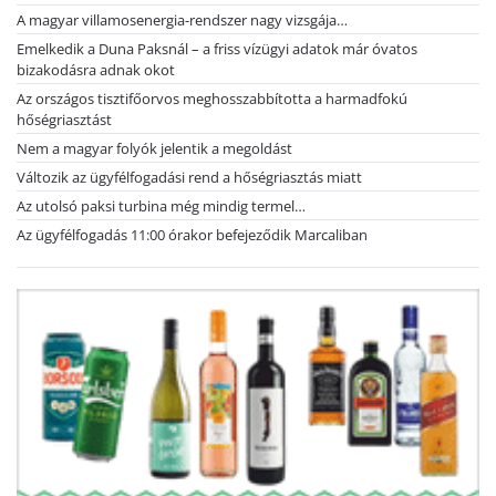
A magyar villamosenergia-rendszer nagy vizsgája…
Emelkedik a Duna Paksnál – a friss vízügyi adatok már óvatos
bizakodásra adnak okot
Az országos tisztifőorvos meghosszabbította a harmadfokú
hőségriasztást
Nem a magyar folyók jelentik a megoldást
Változik az ügyfélfogadási rend a hőségriasztás miatt
Az utolsó paksi turbina még mindig termel…
Az ügyfélfogadás 11:00 órakor befejeződik Marcaliban