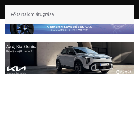
Fő tartalom átugrása