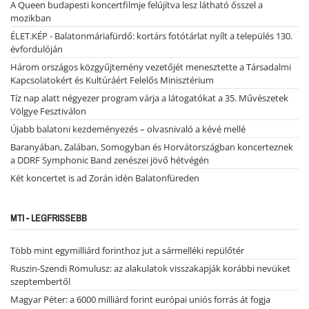
A Queen budapesti koncertfilmje felújítva lesz látható ősszel a
mozikban
ÉLET.KÉP - Balatonmáriafürdő: kortárs fotótárlat nyílt a település 130.
évfordulóján
Három országos közgyűjtemény vezetőjét menesztette a Társadalmi
Kapcsolatokért és Kultúráért Felelős Minisztérium
Tíz nap alatt négyezer program várja a látogatókat a 35. Művészetek
Völgye Fesztiválon
Újabb balatoni kezdeményezés – olvasnivaló a kévé mellé
Baranyában, Zalában, Somogyban és Horvátországban koncerteznek
a DDRF Symphonic Band zenészei jövő hétvégén
Két koncertet is ad Zorán idén Balatonfüreden
MTI - LEGFRISSEBB
Több mint egymilliárd forinthoz jut a sármelléki repülőtér
Ruszin-Szendi Romulusz: az alakulatok visszakapják korábbi nevüket
szeptembertől
Magyar Péter: a 6000 milliárd forint európai uniós forrás át fogja