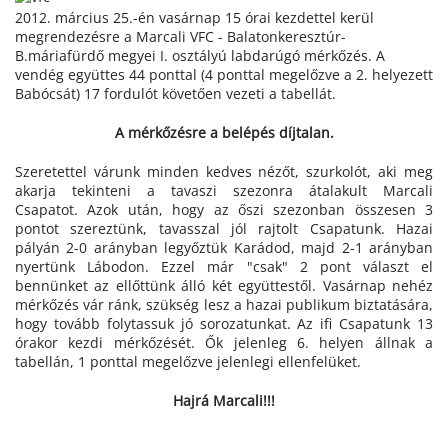
2012. március 25.-én vasárnap 15 órai kezdettel kerül
megrendezésre a Marcali VFC - Balatonkeresztúr-
B.máriafürdő megyei I. osztályú labdarúgó mérkőzés. A
vendég együttes 44 ponttal (4 ponttal megelőzve a 2. helyezett
Babócsát) 17 fordulót követően vezeti a tabellát.
A mérkőzésre a belépés díjtalan.
Szeretettel várunk minden kedves nézőt, szurkolót, aki meg
akarja tekinteni a tavaszi szezonra átalakult Marcali
Csapatot. Azok után, hogy az őszi szezonban összesen 3
pontot szereztünk, tavasszal jól rajtolt Csapatunk. Hazai
pályán 2-0 arányban legyőztük Karádod, majd 2-1 arányban
nyertünk Lábodon. Ezzel már "csak" 2 pont választ el
bennünket az ellőttünk álló két együttestől. Vasárnap nehéz
mérkőzés vár ránk, szükség lesz a hazai publikum biztatására,
hogy tovább folytassuk jó sorozatunkat. Az ifi Csapatunk 13
órakor kezdi mérkőzését. Ők jelenleg 6. helyen állnak a
tabellán, 1 ponttal megelőzve jelenlegi ellenfelüket.
Hajrá Marcali!!!