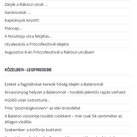
Zárják a Rákóczi utcát …
Garázsvásár …
Kapitányok között!
Piacnap...
A Noszlopy utca felújítás…
Utcalezárás a Fröccsfesztivál idejére
Augusztus 8-án Fröccsfesztivál a Rákóczi utcában!
KÖZELBEN - LEGFRISSEBB
Ezeket a fagylaltokat keresik hőség idején a Balatonnál
Árvaszúnyog helyzet a Balatonnál – további jelentős rajzás várható
Hűsítő vizet osztottunk...
Friss "pisztrángkonzerv" az idei strandétel
A Balaton vízszintje tovább csökkent – már csak 54 centiméter az
átlagos vízállás
Szakember: a kútfúrás buktatói