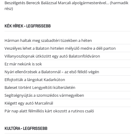
Beszélgetés Bereczk Balázzsal Marcali alpolgármesterével… (harmadik
rész)
KÉK HÍREK - LEGFRISSEBB
Hárman haltak meg szabadtéri tüzekben a héten
Veszélyes lehet a Balaton hirtelen mélyülő medre a déli parton
Villanyoszlopnak ütközött egy autó Balatonföldváron
Ez már nekünk is sok
Nyári ellenőrzések a Balatonnál – az első félidő végén
Elfojtották a lángokat Kadarkúton
Baleset történt Lengyeltóti külterületén
Segítségnyújtás a szomszédos vármegyében
Kiégett egy autó Marcalinál
Pár nap alatt félmilliós kárt okozott a rutinos csaló
KULTÚRA - LEGFRISSEBB