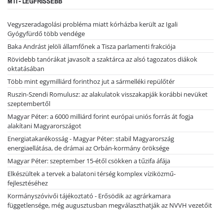
MTI - LEGFRISSEBB
Vegyszeradagolási probléma miatt kórházba került az Igali
Gyógyfürdő több vendége
Baka Andrást jelöli államfőnek a Tisza parlamenti frakciója
Rövidebb tanórákat javasolt a szaktárca az alsó tagozatos diákok
oktatásában
Több mint egymilliárd forinthoz jut a sármelléki repülőtér
Ruszin-Szendi Romulusz: az alakulatok visszakapják korábbi nevüket
szeptembertől
Magyar Péter: a 6000 milliárd forint európai uniós forrás át fogja
alakítani Magyarországot
Energiatakarékosság - Magyar Péter: stabil Magyarország
energiaellátása, de drámai az Orbán-kormány öröksége
Magyar Péter: szeptember 15-étől csökken a tűzifa áfája
Elkészültek a tervek a balatoni térség komplex víziközmű-
fejlesztéséhez
Kormányszóvivői tájékoztató - Erősödik az agrárkamara
függetlensége, még augusztusban megválaszthatják az NVVH vezetőit