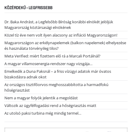
KÖZÉRDEKŰ - LEGFRISSEBB
Dr. Baka Andrást, a Legfelsőbb Bíróság korábbi elnökét jelöljük
Magyarország köztársasági elnökének
Közel tíz éve nem volt ilyen alacsony az infláció Magyarországon!
Magyarországon az erkélynapelemek (balkon napelemek) elhelyezése
és használata törvényileg tilos?
Meta Verified: miért fizettem elő rá a Marcali Portálnál?
A magyar villamosenergia-rendszer nagy vizsgája…
Emelkedik a Duna Paksnál – a friss vízügyi adatok már óvatos
bizakodásra adnak okot
Az országos tisztifőorvos meghosszabbította a harmadfokú
hőségriasztást
Nem a magyar folyók jelentik a megoldást
Változik az ügyfélfogadási rend a hőségriasztás miatt
Az utolsó paksi turbina még mindig termel…