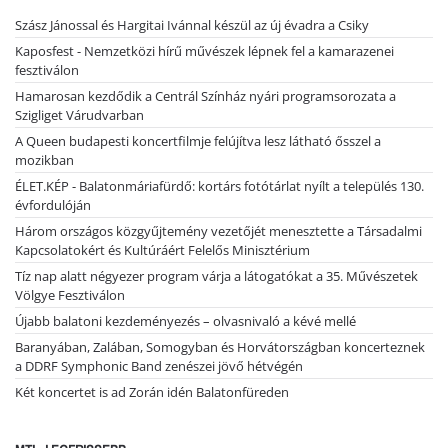
Szász Jánossal és Hargitai Ivánnal készül az új évadra a Csiky
Kaposfest - Nemzetközi hírű művészek lépnek fel a kamarazenei
fesztiválon
Hamarosan kezdődik a Centrál Színház nyári programsorozata a
Szigliget Várudvarban
A Queen budapesti koncertfilmje felújítva lesz látható ősszel a
mozikban
ÉLET.KÉP - Balatonmáriafürdő: kortárs fotótárlat nyílt a település 130.
évfordulóján
Három országos közgyűjtemény vezetőjét menesztette a Társadalmi
Kapcsolatokért és Kultúráért Felelős Minisztérium
Tíz nap alatt négyezer program várja a látogatókat a 35. Művészetek
Völgye Fesztiválon
Újabb balatoni kezdeményezés – olvasnivaló a kévé mellé
Baranyában, Zalában, Somogyban és Horvátországban koncerteznek
a DDRF Symphonic Band zenészei jövő hétvégén
Két koncertet is ad Zorán idén Balatonfüreden