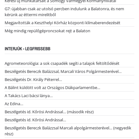
Keresi új munkatársait a Somogy Vármegyei Kormányhivatal
G7: újabban csak az utolsó percben indulunk a Balatonra, és nem
kérünk az éttermi mirelitből
Megjavították a Keszthelyi Kórház központi klímaberendezését
Még mindig repülőgéproncsokat rejt a Balaton
INTERJÚK - LEGFRISSEBB
Agrometeorológia: a sok csapadék segíti a talajok feltöltődését
Beszélgetés Bereczk Balázzsal, Marcali Város Polgármesterével…
Beszélgetés Dr. Király Péterrel…
A Bálint küldött volt az Országos Diákparlamentbe…
A Takács Laci bácsi lánya…
Az Edina…
Beszélgetés id. Kőrösi Andrással… (második rész)
Beszélgetés id. Kőrösi Andrással…
Beszélgetés Bereczk Balázzsal Marcali alpolgármesterével… (negyedik
rész)