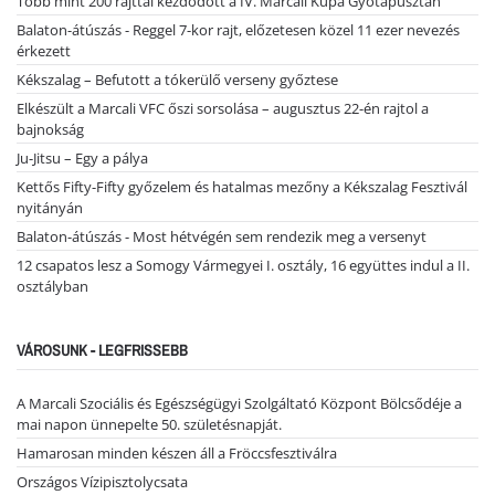
Több mint 200 rajttal kezdődött a IV. Marcali Kupa Gyótapusztán
Balaton-átúszás - Reggel 7-kor rajt, előzetesen közel 11 ezer nevezés
érkezett
Kékszalag – Befutott a tókerülő verseny győztese
Elkészült a Marcali VFC őszi sorsolása – augusztus 22-én rajtol a
bajnokság
Ju-Jitsu – Egy a pálya
Kettős Fifty-Fifty győzelem és hatalmas mezőny a Kékszalag Fesztivál
nyitányán
Balaton-átúszás - Most hétvégén sem rendezik meg a versenyt
12 csapatos lesz a Somogy Vármegyei I. osztály, 16 együttes indul a II.
osztályban
VÁROSUNK - LEGFRISSEBB
A Marcali Szociális és Egészségügyi Szolgáltató Központ Bölcsődéje a
mai napon ünnepelte 50. születésnapját.
Hamarosan minden készen áll a Fröccsfesztiválra
Országos Vízipisztolycsata