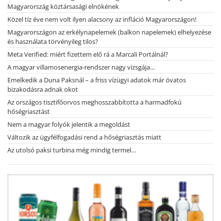
Magyarország köztársasági elnökének
Közel tíz éve nem volt ilyen alacsony az infláció Magyarországon!
Magyarországon az erkélynapelemek (balkon napelemek) elhelyezése
és használata törvényileg tilos?
Meta Verified: miért fizettem elő rá a Marcali Portálnál?
A magyar villamosenergia-rendszer nagy vizsgája…
Emelkedik a Duna Paksnál – a friss vízügyi adatok már óvatos
bizakodásra adnak okot
Az országos tisztifőorvos meghosszabbította a harmadfokú
hőségriasztást
Nem a magyar folyók jelentik a megoldást
Változik az ügyfélfogadási rend a hőségriasztás miatt
Az utolsó paksi turbina még mindig termel…