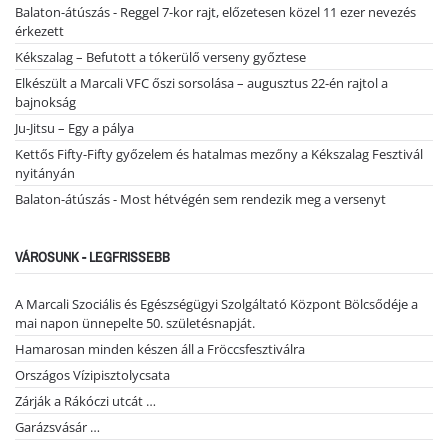
Balaton-átúszás - Reggel 7-kor rajt, előzetesen közel 11 ezer nevezés
érkezett
Kékszalag – Befutott a tókerülő verseny győztese
Elkészült a Marcali VFC őszi sorsolása – augusztus 22-én rajtol a
bajnokság
Ju-Jitsu – Egy a pálya
Kettős Fifty-Fifty győzelem és hatalmas mezőny a Kékszalag Fesztivál
nyitányán
Balaton-átúszás - Most hétvégén sem rendezik meg a versenyt
VÁROSUNK - LEGFRISSEBB
A Marcali Szociális és Egészségügyi Szolgáltató Központ Bölcsődéje a
mai napon ünnepelte 50. születésnapját.
Hamarosan minden készen áll a Fröccsfesztiválra
Országos Vízipisztolycsata
Zárják a Rákóczi utcát …
Garázsvásár …