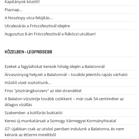
Kapitányok között!
Piacnap...
A Noszlopy utca felújítás…
Utcalezárás a Fröccsfesztivál idejére
Augusztus 8-án Fröccsfesztivál a Rákóczi utcában!
KÖZELBEN - LEGFRISSEBB
Ezeket a fagylaltokat keresik hőség idején a Balatonnál
Árvaszúnyog helyzet a Balatonnál – további jelentős rajzás várható
Hűsítő vizet osztottunk...
Friss "pisztrángkonzerv" az idei strandétel
A Balaton vízszintje tovább csökkent – már csak 54 centiméter az
átlagos vízállás
Szakember: a kútfúrás buktatói
Keresi új munkatársait a Somogy Vármegyei Kormányhivatal
G7: újabban csak az utolsó percben indulunk a Balatonra, és nem
kérünk az éttermi mirelitből