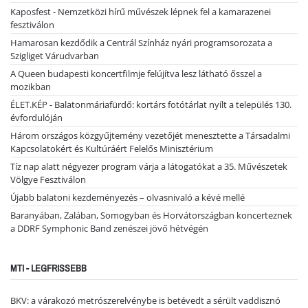
Kaposfest - Nemzetközi hírű művészek lépnek fel a kamarazenei
fesztiválon
Hamarosan kezdődik a Centrál Színház nyári programsorozata a
Szigliget Várudvarban
A Queen budapesti koncertfilmje felújítva lesz látható ősszel a
mozikban
ÉLET.KÉP - Balatonmáriafürdő: kortárs fotótárlat nyílt a település 130.
évfordulóján
Három országos közgyűjtemény vezetőjét menesztette a Társadalmi
Kapcsolatokért és Kultúráért Felelős Minisztérium
Tíz nap alatt négyezer program várja a látogatókat a 35. Művészetek
Völgye Fesztiválon
Újabb balatoni kezdeményezés – olvasnivaló a kévé mellé
Baranyában, Zalában, Somogyban és Horvátországban koncerteznek
a DDRF Symphonic Band zenészei jövő hétvégén
MTI - LEGFRISSEBB
BKV: a várakozó metrószerelvénybe is betévedt a sérült vaddisznó