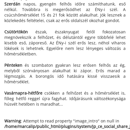
Szerdán
napos, gyengén felhős időre számíthatunk, eső
nélkül. Továbbra is megerősödhet az ÉNy-i szél. A
csúcshőmérséklet 15 és 21 fok között alakulhat. Jók lesznek a
közlekedés feltételei, csak az erős oldalszél okozhat gondot.
Csütörtökön
észak, északnyugat felől fokozatosan
megnövekszik a felhőzet, és délutántól egyre többfelé lehet
kisebb eső, záporeső. Az ÉNy-i szél erős lesz, néhol viharos
lökések is lehetnek. Egyelőre nem lesz lényeges változás a
hőmérsékletben.
Pénteken
és szombaton gyakran lesz erősen felhős az ég,
melyből szórványosan alakulhat ki zápor. Erős marad a
légmozgás. A borongós idő hatására kissé visszaesik a
hőmérséklet.
Vasárnapra-hétfőre
csökken a felhőzet és a hőmérséklet is,
főleg hétfő reggel újra fagyhat. Időjárásunk változékonysága
húsvét hetében is maradhat...
Warning
: Attempt to read property "image_intro" on null in
/home/marcalip/public_html/plugins/system/jp_ce_social_share