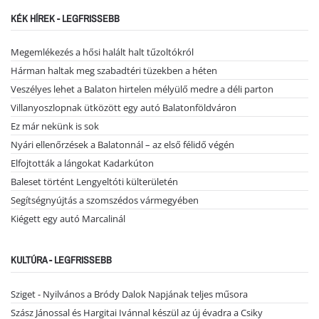
KÉK HÍREK - LEGFRISSEBB
Megemlékezés a hősi halált halt tűzoltókról
Hárman haltak meg szabadtéri tüzekben a héten
Veszélyes lehet a Balaton hirtelen mélyülő medre a déli parton
Villanyoszlopnak ütközött egy autó Balatonföldváron
Ez már nekünk is sok
Nyári ellenőrzések a Balatonnál – az első félidő végén
Elfojtották a lángokat Kadarkúton
Baleset történt Lengyeltóti külterületén
Segítségnyújtás a szomszédos vármegyében
Kiégett egy autó Marcalinál
KULTÚRA - LEGFRISSEBB
Sziget - Nyilvános a Bródy Dalok Napjának teljes műsora
Szász Jánossal és Hargitai Ivánnal készül az új évadra a Csiky