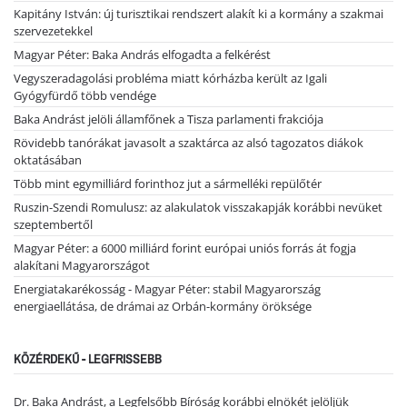
Kapitány István: új turisztikai rendszert alakít ki a kormány a szakmai
szervezetekkel
Magyar Péter: Baka András elfogadta a felkérést
Vegyszeradagolási probléma miatt kórházba került az Igali
Gyógyfürdő több vendége
Baka Andrást jelöli államfőnek a Tisza parlamenti frakciója
Rövidebb tanórákat javasolt a szaktárca az alsó tagozatos diákok
oktatásában
Több mint egymilliárd forinthoz jut a sármelléki repülőtér
Ruszin-Szendi Romulusz: az alakulatok visszakapják korábbi nevüket
szeptembertől
Magyar Péter: a 6000 milliárd forint európai uniós forrás át fogja
alakítani Magyarországot
Energiatakarékosság - Magyar Péter: stabil Magyarország
energiaellátása, de drámai az Orbán-kormány öröksége
KÖZÉRDEKŰ - LEGFRISSEBB
Dr. Baka Andrást, a Legfelsőbb Bíróság korábbi elnökét jelöljük