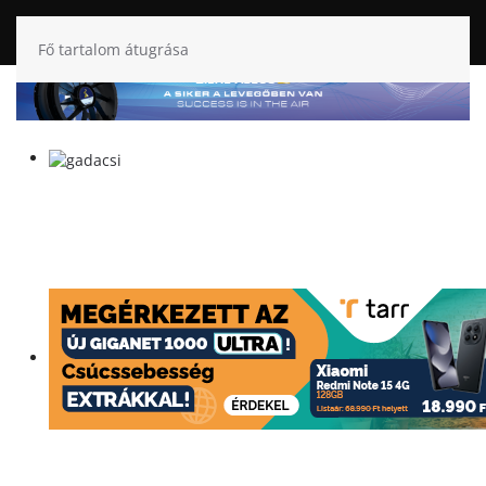
Fő tartalom átugrása