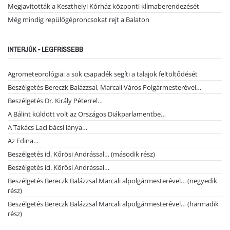
Megjavították a Keszthelyi Kórház központi klímaberendezését
Még mindig repülőgéproncsokat rejt a Balaton
INTERJÚK - LEGFRISSEBB
Agrometeorológia: a sok csapadék segíti a talajok feltöltődését
Beszélgetés Bereczk Balázzsal, Marcali Város Polgármesterével…
Beszélgetés Dr. Király Péterrel…
A Bálint küldött volt az Országos Diákparlamentbe…
A Takács Laci bácsi lánya…
Az Edina…
Beszélgetés id. Kőrösi Andrással… (második rész)
Beszélgetés id. Kőrösi Andrással…
Beszélgetés Bereczk Balázzsal Marcali alpolgármesterével… (negyedik
rész)
Beszélgetés Bereczk Balázzsal Marcali alpolgármesterével… (harmadik
rész)