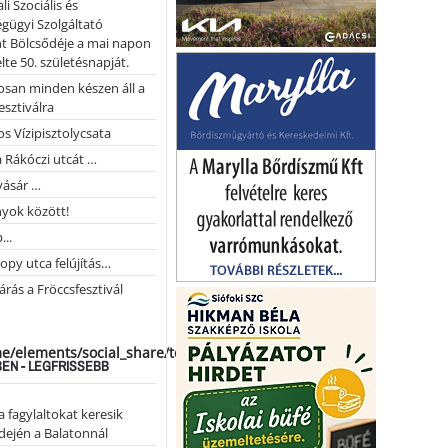
li Szociális és
gügyi Szolgáltató
t Bölcsődéje a mai napon
te 50. születésnapját.
san minden készen áll a
esztiválra
s Vízipisztolycsata
a Rákóczi utcát …
vásár …
yok között!
...
opy utca felújítás…
árás a Fröccsfesztivál
me/elements/social_share/templates/template.php
EN - LEGFRISSEBB
a fagylaltokat keresik
dején a Balatonnál