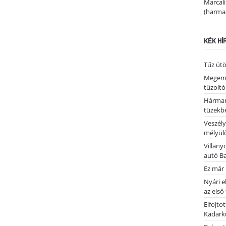
Marcal
(harmad
KÉK HÍ
Tűz ütö
Megemlé
tűzoltó
Hárman
tüzekb
Veszély
mélyülő
Villany
autó B
Ez már 
Nyári e
az első
Elfojto
Kadark