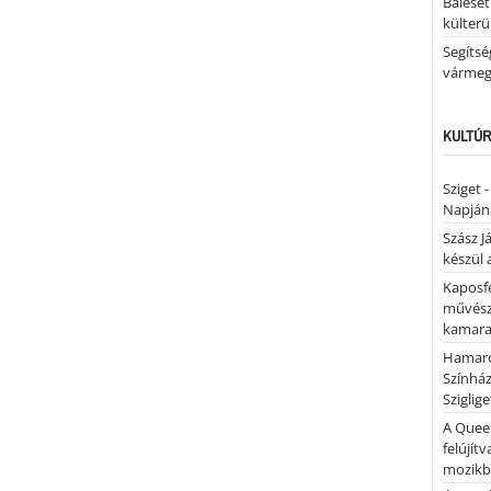
Baleset
külterü
Segíts
várme
KULTÚR
Sziget 
Napján
Szász J
készül 
Kaposfe
művésze
kamaraz
Hamaro
Színhá
Sziglig
A Quee
felújítv
mozik