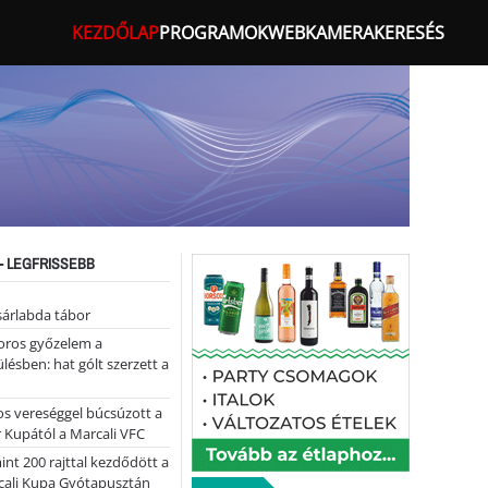
KEZDŐLAP
PROGRAMOK
WEBKAMERA
KERESÉS
- LEGFRISSEBB
sárlabda tábor
oros győzelem a
ülésben: hat gólt szerzett a
s vereséggel búcsúzott a
 Kupától a Marcali VFC
nt 200 rajttal kezdődött a
cali Kupa Gyótapusztán