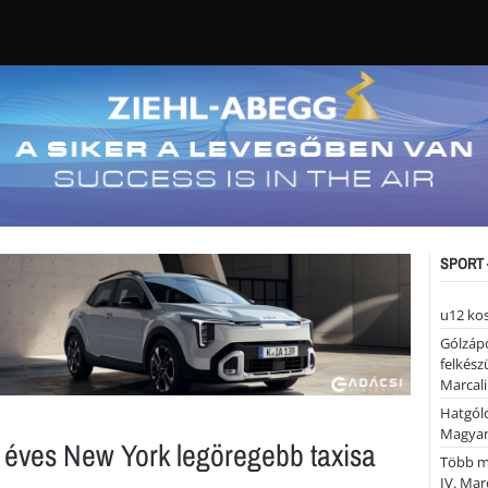
SPORT 
u12 ko
Gólzáp
felkész
Marcali
Hatgólo
Magyar
 éves New York legöregebb taxisa
Több mi
IV. Mar