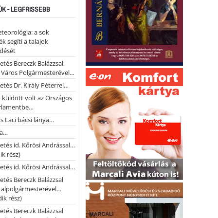
ÚK - LEGFRISSEBB
teorológia: a sok
k segíti a talajok
ődését
etés Bereczk Balázzsal,
i Város Polgármesterével…
etés Dr. Király Péterrel…
t küldött volt az Országos
rlamentbe…
s Laci bácsi lánya…
na…
etés id. Kőrösi Andrással…
k rész)
etés id. Kőrösi Andrással…
etés Bereczk Balázzsal
i alpolgármesterével…
ik rész)
etés Bereczk Balázzsal