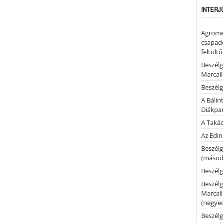
INTERJ
Agrome
csapadé
feltölt
Beszélg
Marcal
Beszélg
A Bálin
Diákpa
A Takác
Az Edi
Beszélg
(másodi
Beszélg
Beszélg
Marcal
(negyed
Beszélg