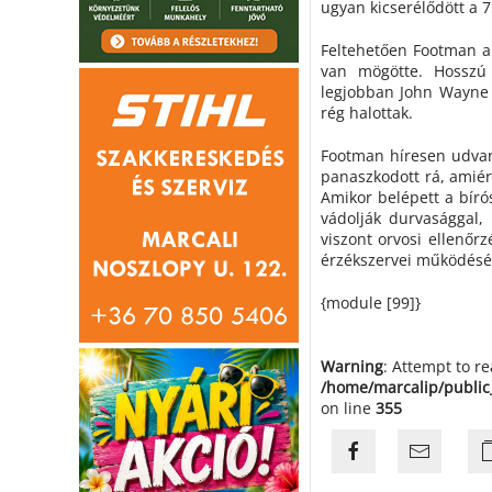
ugyan kicserélődött a 
Feltehetően Footman a
van mögötte. Hosszú 
legjobban John Wayne 
rég halottak.
Footman híresen udvari
panaszkodott rá, amiér
Amikor belépett a bíró
vádolják durvasággal,
viszont orvosi ellenőrz
érzékszervei működését
{module [99]}
Warning
: Attempt to r
/home/marcalip/public
on line
355