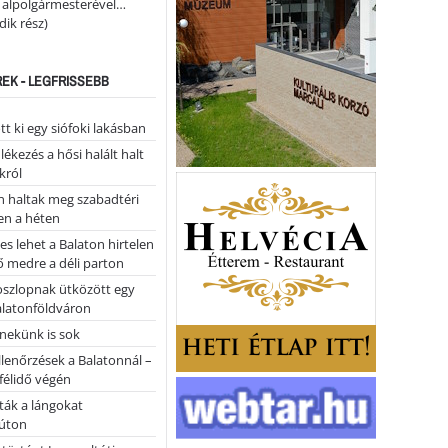
i alpolgármesterével…
ik rész)
REK - LEGFRISSEBB
tt ki egy siófoki lakásban
kezés a hősi halált halt
król
 haltak meg szabadtéri
en a héten
es lehet a Balaton hirtelen
 medre a déli parton
oszlopnak ütközött egy
alatonföldváron
nekünk is sok
llenőrzések a Balatonnál –
 félidő végén
tták a lángokat
úton