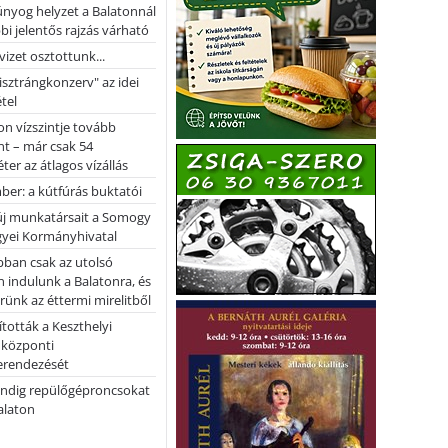
nyog helyzet a Balatonnál
bi jelentős rajzás várható
vizet osztottunk...
pisztrángkonzerv" az idei
tel
on vízszintje tovább
t – már csak 54
ter az átlagos vízállás
er: a kútfúrás buktatói
 új munkatársait a Somogy
yei Kormányhivatal
bban csak az utolsó
 indulunk a Balatonra, és
ünk az éttermi mirelitből
tották a Keszthelyi
 központi
erendezését
ndig repülőgéproncsokat
Balaton