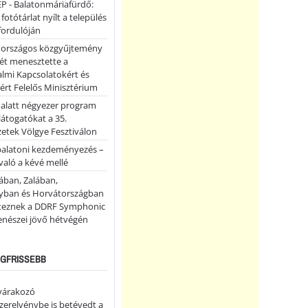
P - Balatonmáriafürdő:
 fotótárlat nyílt a település
fordulóján
országos közgyűjtemény
ét menesztette a
lmi Kapcsolatokért és
ért Felelős Minisztérium
 alatt négyezer program
 látogatókat a 35.
etek Völgye Fesztiválon
balatoni kezdeményezés –
való a kévé mellé
ában, Zalában,
ban és Horvátországban
teznek a DDRF Symphonic
enészei jövő hétvégén
LEGFRISSEBB
 várakozó
erelvénybe is betévedt a