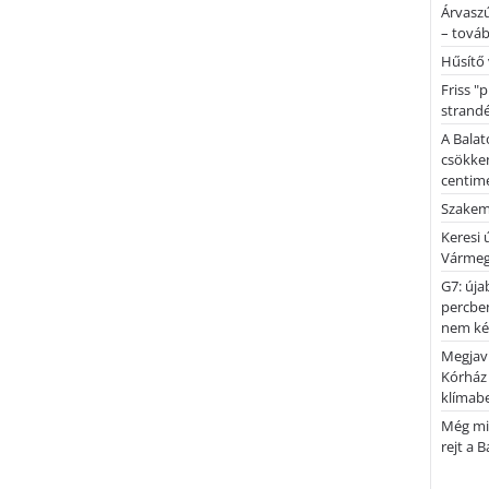
Árvaszú
– továb
Hűsítő 
Friss "
strandé
A Balat
csökken
centimé
Szakemb
Keresi
Vármeg
G7: úja
percben
nem kér
Megjaví
Kórház
klímab
Még mi
rejt a 