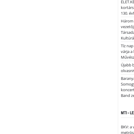
ÉLET.KÉ
kortárs
130. év
Három 
vezetőj
Társada
Kultúrá
Tíz nap
várja a
Művész
Újabb 
olvasni
Barany
Somogy
koncer
Band z
MTI - 
BKV: a
metrósz