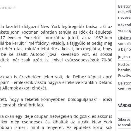
Balaton
NTEK, 07:19
rajt, e
nevezés
Kékszal
 kezdett dolgozni New York legöregebb taxisa, aki az
versen
ekete John Footman páratlan tanúja az idők és épületek
 17 évesen "vezetői" munkához jutott, azaz 1937-ben
Elkészü
ollárba került 1 mérföldnyi viteldíj, a fajgyűlölet pedig még
sorsolá
k fehér utas, miután leintette a kocsit, ám meglátta, hogy
a bajn
 be se szállt. Autóból jóval kevesebb volt, és sokkal
Ju-Jitsu
dtek már csak azért is, mivel csúcssebességük 70-80
Kettős 
.
hatalm
Fesztiv
kban is érezhetően jelen volt, de Délhez képest apró
upán" - emlékezik vissza nagyra értékelve Franklin Delano
Balato
t Államok akkori elnökét.
sem re
 tett, hogy a feketék könnyebben boldoguljanak" - idézi
elegraph című brit lap.
VÁROSU
ora okán egy ideje csupán hétvégeken dolgozik, és akkor is
Sikeres
mikor még csendesek és kihaltak az utcák. New York
Marcal
jobban ismeri, mint a tenyerét. Az épületek közül sok