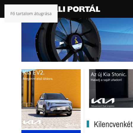
Fő tartalom átugrása
Kilencvenkét