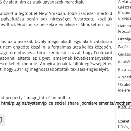
A Marca
75 év alatt, ám az utak ugyanazok maradtak.
Egészsé
Közpon
utózott a legtöbbet New Yorkban, több százezer mérföld
ünnepel
pályafutása során sok hírességet fuvarozott, közülük
és Rock Hudson színészekre emlékszik. Mindketten már
Hamaro
Fröccsf
Országo
as az utasokkal, tavaly mégis akadt egy, aki hivatalosan
Zárják 
t nem engedte kiszállni a forgalmas utca kellős közepén.
sági terembe, és a bíró szembesült azzal, hogy Footmant
Garázs
 azonnal ejtette az ügyet, amelynek következményeként
Kapitán
ésre kellett mennie. Annyira jónak találták egészségét és
, hogy 2014-ig meghosszabbították taxizási engedélyét.
Piacnap
A Noszl
Utcalez
idejére
ead property "image_intro" on null in
_html/plugins/system/jp_ce_social_share_joomla/elements/yoothe
KÖZELB
Ezeket 
hőség i