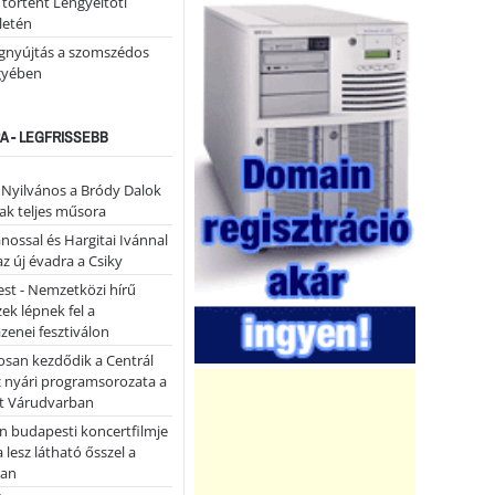
 történt Lengyeltóti
letén
égnyújtás a szomszédos
gyében
A - LEGFRISSEBB
- Nyilvános a Bródy Dalok
ak teljes műsora
ánossal és Hargitai Ivánnal
az új évadra a Csiky
st - Nemzetközi hírű
k lépnek fel a
enei fesztiválon
san kezdődik a Centrál
z nyári programsorozata a
et Várudvarban
n budapesti koncertfilmje
a lesz látható ősszel a
ban