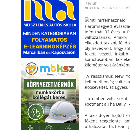
ÍRTA: MTI
MEGJELENT: 2012. ÁPRILIS 13. PÉ
Háromnegyed évszázada
idén már 92 éves. A f
változásának. Amikor
elkezdett taxizni, fél d
oly heves volt, hogy so
fekete vezeti, inkább
komótosabban közleke
kilométer volt óránként
"A rasszizmus New Yor
kellemetlenség volt cs
Rooseveltet, az Egyesül
"Jó ember volt, sokat
Footmant a The Daily T
A taxis doyen hajlott k
főként reggelente, a
úthálózatát biztosan 