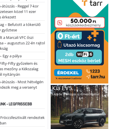
-átúszás - Reggel 7-kor
lőzetesen közel 11 ezer
 érkezett
ag – Befutott a tókerülő
y győztese
lt a Marcali VFC őszi
sa – augusztus 22-én rajtol
okság
 – Egy a pálya
Fifty-Fifty győzelem és
as mezőny a Kékszalag
ál nyitányán
n-átúszás - Most hétvégén
ndezik meg a versenyt
NK - LEGFRISSEBB
 Fröccsfesztivált rendeztek
iban