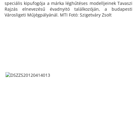
speciális kipufogója a márka léghűtéses modelljeinek Tavaszi
Rajzás elnevezésű évadnyitó találkozóján, a budapesti
Városligeti Műjégpályánál. MTI Fotó: Szigetváry Zsolt