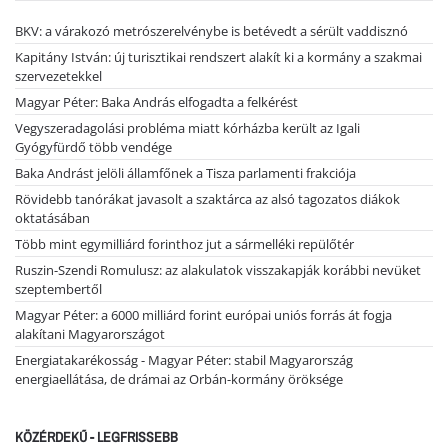
BKV: a várakozó metrószerelvénybe is betévedt a sérült vaddisznó
Kapitány István: új turisztikai rendszert alakít ki a kormány a szakmai
szervezetekkel
Magyar Péter: Baka András elfogadta a felkérést
Vegyszeradagolási probléma miatt kórházba került az Igali
Gyógyfürdő több vendége
Baka Andrást jelöli államfőnek a Tisza parlamenti frakciója
Rövidebb tanórákat javasolt a szaktárca az alsó tagozatos diákok
oktatásában
Több mint egymilliárd forinthoz jut a sármelléki repülőtér
Ruszin-Szendi Romulusz: az alakulatok visszakapják korábbi nevüket
szeptembertől
Magyar Péter: a 6000 milliárd forint európai uniós forrás át fogja
alakítani Magyarországot
Energiatakarékosság - Magyar Péter: stabil Magyarország
energiaellátása, de drámai az Orbán-kormány öröksége
KÖZÉRDEKŰ - LEGFRISSEBB