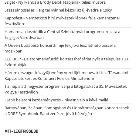
Sziget - Nyilvános a Bródy Dalok Napjának teljes műsora
Szász Jánossal és Hargitai Ivánnal készül az új évadra a Csiky
Kaposfest - Nemzetközi hírű művészek lépnek fel a kamarazenei
fesztiválon
Hamarosan kezdődik a Centrál Színház nyári programsorozata a
Szigliget Várudvarban
A Queen budapesti koncertfilmje felújítva lesz látható ősszel a
mozikban
ÉLET.KÉP - Balatonmáriafürdő: kortárs fotótárlat nyílt a település 130.
évfordulóján
Három országos közgyűjtemény vezetőjét menesztette a Társadalmi
Kapcsolatokért és Kultúráért Felelős Minisztérium
Tíz nap alatt négyezer program várja a látogatókat a 35. Művészetek
Völgye Fesztiválon
Újabb balatoni kezdeményezés – olvasnivaló a kévé mellé
Baranyában, Zalában, Somogyban és Horvátországban koncerteznek
a DDRF Symphonic Band zenészei jövő hétvégén
MTI - LEGFRISSEBB