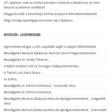
G7: újabban csak az utolsó percben indulunk a Balatonra, és nem
kérünk az éttermi mirelitből
Megjavították a Keszthelyi Kórház központi klímaberendezését
Még mindig repülőgéproncsokat rejt a Balaton
INTERJÚK - LEGFRISSEBB
Agrometeorológia: a sok csapadék segíti a talajok feltöltődését
Beszélgetés Bereczk Balázzsal, Marcali Város Polgármesterével…
Beszélgetés Dr. Király Péterrel…
A Bálint küldött volt az Országos Diákparlamentbe…
A Takács Laci bácsi lánya…
Az Edina…
Beszélgetés id. Kőrösi Andrással… (második rész)
Beszélgetés id. Kőrösi Andrással…
Beszélgetés Bereczk Balázzsal Marcali alpolgármesterével… (negyedik
rész)
Beszélgetés Bereczk Balázzsal Marcali alpolgármesterével… (harmadik