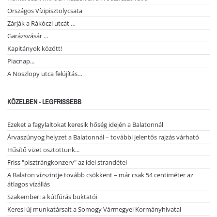
Országos Vízipisztolycsata
Zárják a Rákóczi utcát …
Garázsvásár …
Kapitányok között!
Piacnap...
A Noszlopy utca felújítás…
KÖZELBEN - LEGFRISSEBB
Ezeket a fagylaltokat keresik hőség idején a Balatonnál
Árvaszúnyog helyzet a Balatonnál – további jelentős rajzás várható
Hűsítő vizet osztottunk...
Friss "pisztrángkonzerv" az idei strandétel
A Balaton vízszintje tovább csökkent – már csak 54 centiméter az
átlagos vízállás
Szakember: a kútfúrás buktatói
Keresi új munkatársait a Somogy Vármegyei Kormányhivatal