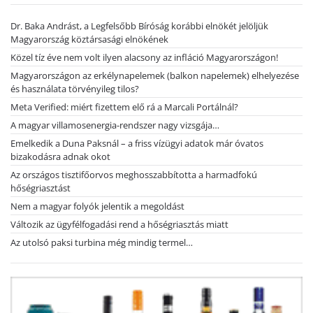
Dr. Baka Andrást, a Legfelsőbb Bíróság korábbi elnökét jelöljük
Magyarország köztársasági elnökének
Közel tíz éve nem volt ilyen alacsony az infláció Magyarországon!
Magyarországon az erkélynapelemek (balkon napelemek) elhelyezése
és használata törvényileg tilos?
Meta Verified: miért fizettem elő rá a Marcali Portálnál?
A magyar villamosenergia-rendszer nagy vizsgája…
Emelkedik a Duna Paksnál – a friss vízügyi adatok már óvatos
bizakodásra adnak okot
Az országos tisztifőorvos meghosszabbította a harmadfokú
hőségriasztást
Nem a magyar folyók jelentik a megoldást
Változik az ügyfélfogadási rend a hőségriasztás miatt
Az utolsó paksi turbina még mindig termel…