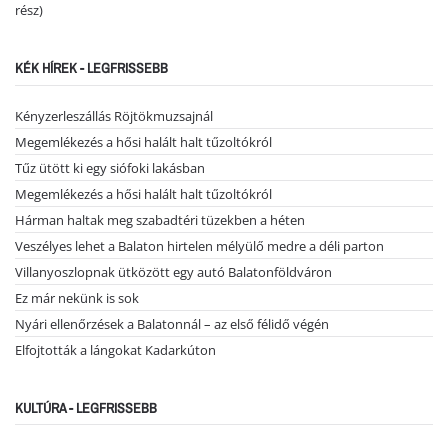
rész)
KÉK HÍREK - LEGFRISSEBB
Kényzerleszállás Röjtökmuzsajnál
Megemlékezés a hősi halált halt tűzoltókról
Tűz ütött ki egy siófoki lakásban
Megemlékezés a hősi halált halt tűzoltókról
Hárman haltak meg szabadtéri tüzekben a héten
Veszélyes lehet a Balaton hirtelen mélyülő medre a déli parton
Villanyoszlopnak ütközött egy autó Balatonföldváron
Ez már nekünk is sok
Nyári ellenőrzések a Balatonnál – az első félidő végén
Elfojtották a lángokat Kadarkúton
KULTÚRA - LEGFRISSEBB