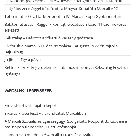
Gólzáporos győzelem a felkészülésben: hat gólt szerzett a Marcali
Hatgólos vereséggel búcsúzott a Magyar Kupától a Marcali VFC
Több mint 200 rajttal kezdődött a IV. Marcali Kupa Gyótapusztán
Balaton-átúszás - Reggel 7-kor rajt, előzetesen közel 11 ezer nevezés
érkezett
Kékszalag – Befutott a tókerülő verseny győztese
Elkészült a Marcali VFC őszi sorsolása – augusztus 22-én rajtol a
bajnokság
Ju-Jitsu – Egy a pálya
Kettős Fifty-Fifty győzelem és hatalmas mezőny a Kékszalag Fesztivál
nyitányán
VÁROSUNK - LEGFRISSEBB
Fröccsfesztivál – újabb képek
Sikeres Fröccsfesztivált rendeztek Marcaliban
A Marcali Szociális és Egészségügyi Szolgáltató Központ Bölcsődéje a
mai napon ünnepelte 50. születésnapját.
Hamarosan minden készen áll a Fröccsfesztiválra