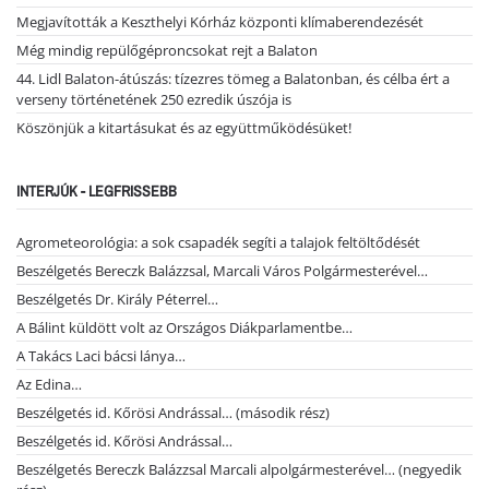
Megjavították a Keszthelyi Kórház központi klímaberendezését
Még mindig repülőgéproncsokat rejt a Balaton
44. Lidl Balaton-átúszás: tízezres tömeg a Balatonban, és célba ért a
verseny történetének 250 ezredik úszója is
Köszönjük a kitartásukat és az együttműködésüket!
INTERJÚK - LEGFRISSEBB
Agrometeorológia: a sok csapadék segíti a talajok feltöltődését
Beszélgetés Bereczk Balázzsal, Marcali Város Polgármesterével…
Beszélgetés Dr. Király Péterrel…
A Bálint küldött volt az Országos Diákparlamentbe…
A Takács Laci bácsi lánya…
Az Edina…
Beszélgetés id. Kőrösi Andrással… (második rész)
Beszélgetés id. Kőrösi Andrással…
Beszélgetés Bereczk Balázzsal Marcali alpolgármesterével… (negyedik