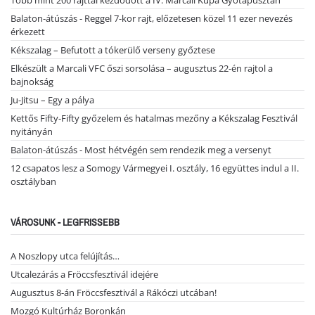
Több mint 200 rajttal kezdődött a IV. Marcali Kupa Gyótapusztán
Balaton-átúszás - Reggel 7-kor rajt, előzetesen közel 11 ezer nevezés
érkezett
Kékszalag – Befutott a tókerülő verseny győztese
Elkészült a Marcali VFC őszi sorsolása – augusztus 22-én rajtol a
bajnokság
Ju-Jitsu – Egy a pálya
Kettős Fifty-Fifty győzelem és hatalmas mezőny a Kékszalag Fesztivál
nyitányán
Balaton-átúszás - Most hétvégén sem rendezik meg a versenyt
12 csapatos lesz a Somogy Vármegyei I. osztály, 16 együttes indul a II.
osztályban
VÁROSUNK - LEGFRISSEBB
A Noszlopy utca felújítás…
Utcalezárás a Fröccsfesztivál idejére
Augusztus 8-án Fröccsfesztivál a Rákóczi utcában!
Mozgó Kultúrház Boronkán