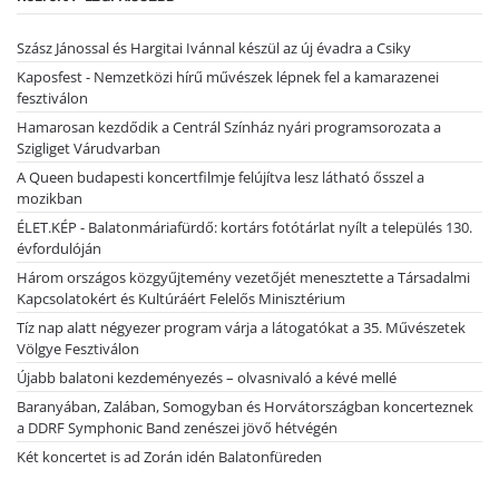
Szász Jánossal és Hargitai Ivánnal készül az új évadra a Csiky
Kaposfest - Nemzetközi hírű művészek lépnek fel a kamarazenei
fesztiválon
Hamarosan kezdődik a Centrál Színház nyári programsorozata a
Szigliget Várudvarban
A Queen budapesti koncertfilmje felújítva lesz látható ősszel a
mozikban
ÉLET.KÉP - Balatonmáriafürdő: kortárs fotótárlat nyílt a település 130.
évfordulóján
Három országos közgyűjtemény vezetőjét menesztette a Társadalmi
Kapcsolatokért és Kultúráért Felelős Minisztérium
Tíz nap alatt négyezer program várja a látogatókat a 35. Művészetek
Völgye Fesztiválon
Újabb balatoni kezdeményezés – olvasnivaló a kévé mellé
Baranyában, Zalában, Somogyban és Horvátországban koncerteznek
a DDRF Symphonic Band zenészei jövő hétvégén
Két koncertet is ad Zorán idén Balatonfüreden