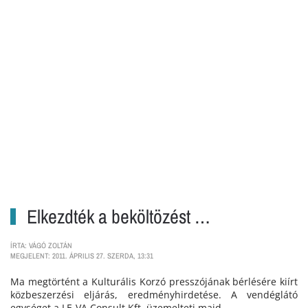
Elkezdték a beköltözést …
ÍRTA: VÁGÓ ZOLTÁN
MEGJELENT: 2011. ÁPRILIS 27. SZERDA, 13:31
Ma megtörtént a Kulturális Korzó presszójának bérlésére kiírt
közbeszerzési eljárás, eredményhirdetése. A vendéglátó
egységet a LE-VA Consult Kft. üzemelteti majd.