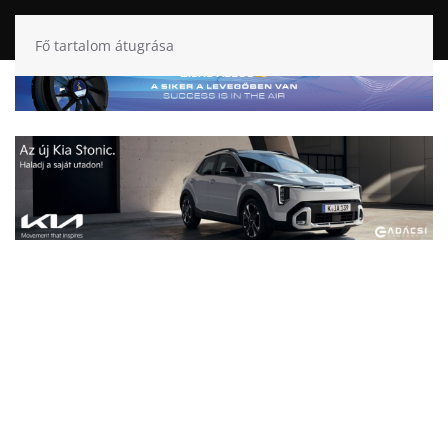
Fő tartalom átugrása