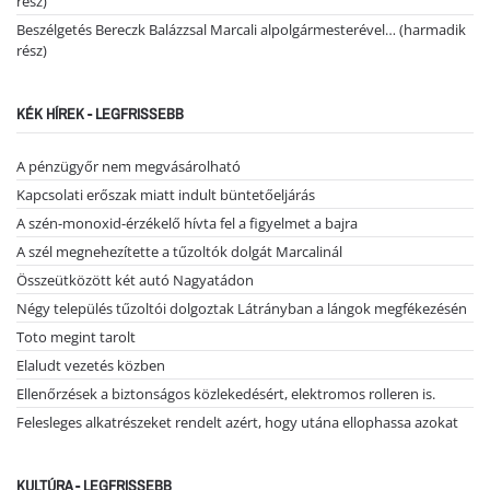
rész)
Beszélgetés Bereczk Balázzsal Marcali alpolgármesterével… (harmadik
rész)
KÉK HÍREK - LEGFRISSEBB
A pénzügyőr nem megvásárolható
Kapcsolati erőszak miatt indult büntetőeljárás
A szén-monoxid-érzékelő hívta fel a figyelmet a bajra
A szél megnehezítette a tűzoltók dolgát Marcalinál
Összeütközött két autó Nagyatádon
Négy település tűzoltói dolgoztak Látrányban a lángok megfékezésén
Toto megint tarolt
Elaludt vezetés közben
Ellenőrzések a biztonságos közlekedésért, elektromos rolleren is.
Felesleges alkatrészeket rendelt azért, hogy utána ellophassa azokat
KULTÚRA - LEGFRISSEBB