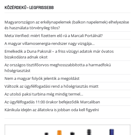
KÖZÉRDEKŰ - LEGFRISSEBB
Magyarországon az erkélynapelemek (balkon napelemek) elhelyezése
és használata törvényileg tilos?
Meta Verified: miért fizettem elő rá a Marcali Portálnál?
A magyar villamosenergia-rendszer nagy vizsgája…
Emelkedik a Duna Paksnál – a friss vízügyi adatok már óvatos
bizakodásra adnak okot
Az országos tisztifőorvos meghosszabbította a harmadfokú
hőségriasztást
Nem a magyar folyók jelentik a megoldást
Változik az ügyfélfogadási rend a hőségriasztás miatt
Az utolsó paksi turbina még mindig termel…
Az ügyfélfogadás 11:00 órakor befejeződik Marcaliban
Kánikula idején az állatokra is jobban oda kell figyelni