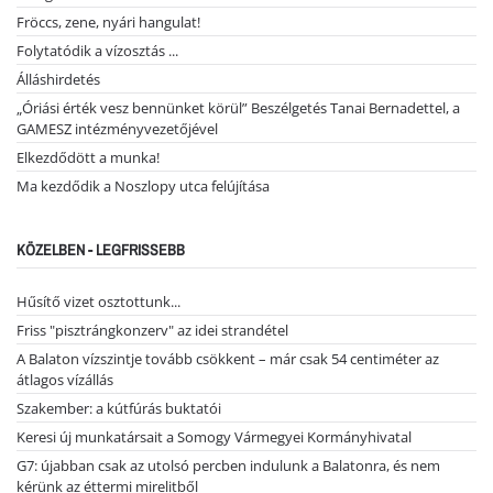
Fröccs, zene, nyári hangulat!
Folytatódik a vízosztás ...
Álláshirdetés
„Óriási érték vesz bennünket körül” Beszélgetés Tanai Bernadettel, a
GAMESZ intézményvezetőjével
Elkezdődött a munka!
Ma kezdődik a Noszlopy utca felújítása
KÖZELBEN - LEGFRISSEBB
Hűsítő vizet osztottunk...
Friss "pisztrángkonzerv" az idei strandétel
A Balaton vízszintje tovább csökkent – már csak 54 centiméter az
átlagos vízállás
Szakember: a kútfúrás buktatói
Keresi új munkatársait a Somogy Vármegyei Kormányhivatal
G7: újabban csak az utolsó percben indulunk a Balatonra, és nem
kérünk az éttermi mirelitből