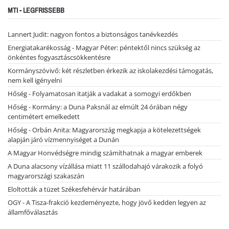
MTI - LEGFRISSEBB
Lannert Judit: nagyon fontos a biztonságos tanévkezdés
Energiatakarékosság - Magyar Péter: péntektől nincs szükség az
önkéntes fogyasztáscsökkentésre
Kormányszóvivő: két részletben érkezik az iskolakezdési támogatás,
nem kell igényelni
Hőség - Folyamatosan itatják a vadakat a somogyi erdőkben
Hőség - Kormány: a Duna Paksnál az elmúlt 24 órában négy
centimétert emelkedett
Hőség - Orbán Anita: Magyarország megkapja a kötelezettségek
alapján járó vízmennyiséget a Dunán
A Magyar Honvédségre mindig számíthatnak a magyar emberek
A Duna alacsony vízállása miatt 11 szállodahajó várakozik a folyó
magyarországi szakaszán
Eloltották a tüzet Székesfehérvár határában
OGY - A Tisza-frakció kezdeményezte, hogy jövő kedden legyen az
államfőválasztás