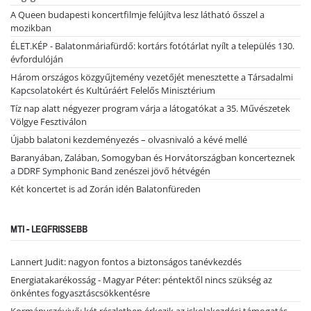
A Queen budapesti koncertfilmje felújítva lesz látható ősszel a
mozikban
ÉLET.KÉP - Balatonmáriafürdő: kortárs fotótárlat nyílt a település 130.
évfordulóján
Három országos közgyűjtemény vezetőjét menesztette a Társadalmi
Kapcsolatokért és Kultúráért Felelős Minisztérium
Tíz nap alatt négyezer program várja a látogatókat a 35. Művészetek
Völgye Fesztiválon
Újabb balatoni kezdeményezés – olvasnivaló a kévé mellé
Baranyában, Zalában, Somogyban és Horvátországban koncerteznek
a DDRF Symphonic Band zenészei jövő hétvégén
Két koncertet is ad Zorán idén Balatonfüreden
MTI - LEGFRISSEBB
Lannert Judit: nagyon fontos a biztonságos tanévkezdés
Energiatakarékosság - Magyar Péter: péntektől nincs szükség az
önkéntes fogyasztáscsökkentésre
Kormányszóvivő: két részletben érkezik az iskolakezdési támogatás,