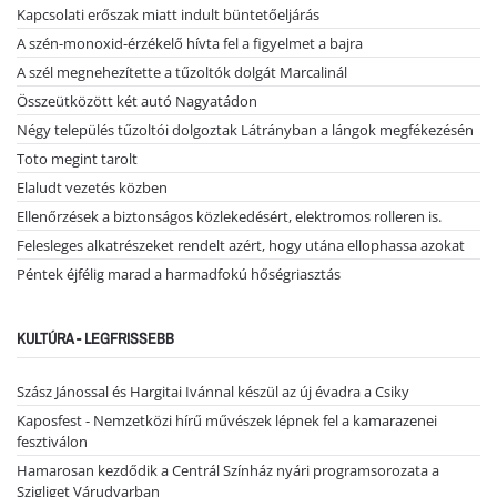
Kapcsolati erőszak miatt indult büntetőeljárás
A szén-monoxid-érzékelő hívta fel a figyelmet a bajra
A szél megnehezítette a tűzoltók dolgát Marcalinál
Összeütközött két autó Nagyatádon
Négy település tűzoltói dolgoztak Látrányban a lángok megfékezésén
Toto megint tarolt
Elaludt vezetés közben
Ellenőrzések a biztonságos közlekedésért, elektromos rolleren is.
Felesleges alkatrészeket rendelt azért, hogy utána ellophassa azokat
Péntek éjfélig marad a harmadfokú hőségriasztás
KULTÚRA - LEGFRISSEBB
Szász Jánossal és Hargitai Ivánnal készül az új évadra a Csiky
Kaposfest - Nemzetközi hírű művészek lépnek fel a kamarazenei
fesztiválon
Hamarosan kezdődik a Centrál Színház nyári programsorozata a
Szigliget Várudvarban