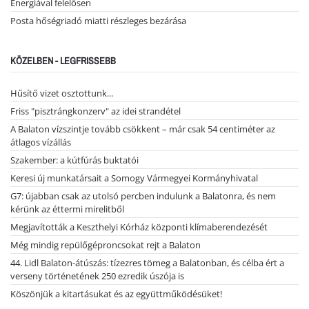
Energiával felelősen
Posta hőségriadó miatti részleges bezárása
KÖZELBEN - LEGFRISSEBB
Hűsítő vizet osztottunk...
Friss "pisztrángkonzerv" az idei strandétel
A Balaton vízszintje tovább csökkent – már csak 54 centiméter az
átlagos vízállás
Szakember: a kútfúrás buktatói
Keresi új munkatársait a Somogy Vármegyei Kormányhivatal
G7: újabban csak az utolsó percben indulunk a Balatonra, és nem
kérünk az éttermi mirelitből
Megjavították a Keszthelyi Kórház központi klímaberendezését
Még mindig repülőgéproncsokat rejt a Balaton
44. Lidl Balaton-átúszás: tízezres tömeg a Balatonban, és célba ért a
verseny történetének 250 ezredik úszója is
Köszönjük a kitartásukat és az együttműködésüket!