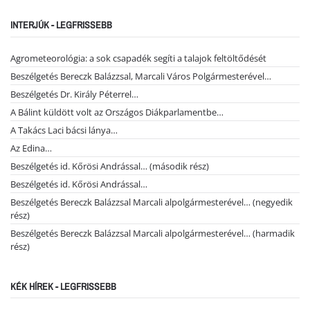
INTERJÚK - LEGFRISSEBB
Agrometeorológia: a sok csapadék segíti a talajok feltöltődését
Beszélgetés Bereczk Balázzsal, Marcali Város Polgármesterével…
Beszélgetés Dr. Király Péterrel…
A Bálint küldött volt az Országos Diákparlamentbe…
A Takács Laci bácsi lánya…
Az Edina…
Beszélgetés id. Kőrösi Andrással… (második rész)
Beszélgetés id. Kőrösi Andrással…
Beszélgetés Bereczk Balázzsal Marcali alpolgármesterével… (negyedik
rész)
Beszélgetés Bereczk Balázzsal Marcali alpolgármesterével… (harmadik
rész)
KÉK HÍREK - LEGFRISSEBB