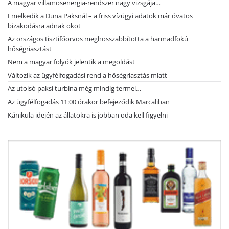
A magyar villamosenergia-rendszer nagy vizsgája…
Emelkedik a Duna Paksnál – a friss vízügyi adatok már óvatos
bizakodásra adnak okot
Az országos tisztifőorvos meghosszabbította a harmadfokú
hőségriasztást
Nem a magyar folyók jelentik a megoldást
Változik az ügyfélfogadási rend a hőségriasztás miatt
Az utolsó paksi turbina még mindig termel…
Az ügyfélfogadás 11:00 órakor befejeződik Marcaliban
Kánikula idején az állatokra is jobban oda kell figyelni