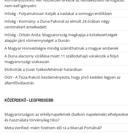
nem kell igényelni
Hőség - Folyamatosan itatják a vadakat a somogyi erdőkben
Hőség - Kormány: a Duna Paksnál az elmúlt 24 órában négy
centimétert emelkedett
Hőség - Orbán Anita: Magyarország megkapja a kötelezettségek
alapján járó vízmennyiséget a Dunán
A Magyar Honvédségre mindig számíthatnak a magyar emberek
A Duna alacsony vízállása miatt 11 szállodahajó várakozik a folyó
magyarországi szakaszán
Eloltották a tüzet Székesfehérvár határában
OGY - A Tisza-frakció kezdeményezte, hogy jövő kedden legyen az
államfőválasztás
KÖZÉRDEKŰ - LEGFRISSEBB
Magyarországon az erkélynapelemek (balkon napelemek) elhelyezése
és használata törvényileg tilos?
Meta Verified: miért fizettem elő rá a Marcali Portálnál?