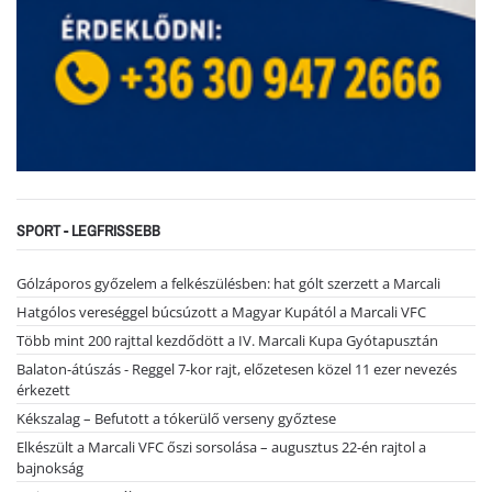
SPORT - LEGFRISSEBB
Gólzáporos győzelem a felkészülésben: hat gólt szerzett a Marcali
Hatgólos vereséggel búcsúzott a Magyar Kupától a Marcali VFC
Több mint 200 rajttal kezdődött a IV. Marcali Kupa Gyótapusztán
Balaton-átúszás - Reggel 7-kor rajt, előzetesen közel 11 ezer nevezés
érkezett
Kékszalag – Befutott a tókerülő verseny győztese
Elkészült a Marcali VFC őszi sorsolása – augusztus 22-én rajtol a
bajnokság