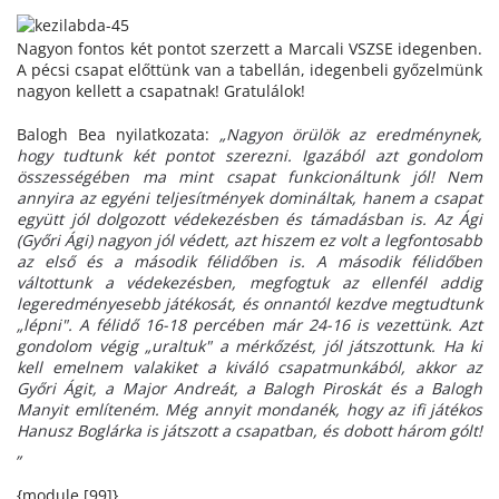
Nagyon fontos két pontot szerzett a Marcali VSZSE idegenben.
A pécsi csapat előttünk van a tabellán, idegenbeli győzelmünk
nagyon kellett a csapatnak! Gratulálok!
Balogh Bea nyilatkozata:
„Nagyon örülök az eredménynek,
hogy tudtunk két pontot szerezni. Igazából azt gondolom
összességében ma mint csapat funkcionáltunk jól! Nem
annyira az egyéni teljesítmények domináltak, hanem a csapat
együtt jól dolgozott védekezésben és támadásban is. Az Ági
(Győri Ági) nagyon jól védett, azt hiszem ez volt a legfontosabb
az első és a második félidőben is. A második félidőben
váltottunk a védekezésben, megfogtuk az ellenfél addig
legeredményesebb játékosát, és onnantól kezdve megtudtunk
„lépni". A félidő 16-18 percében már 24-16 is vezettünk. Azt
gondolom végig „uraltuk" a mérkőzést, jól játszottunk. Ha ki
kell emelnem valakiket a kiváló csapatmunkából, akkor az
Győri Ágit, a Major Andreát, a Balogh Piroskát és a Balogh
Manyit említeném. Még annyit mondanék, hogy az ifi játékos
Hanusz Boglárka is játszott a csapatban, és dobott három gólt!
„
{module [99]}