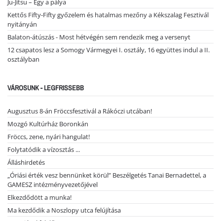
Ju-Jitsu – Egy a pálya
Kettős Fifty-Fifty győzelem és hatalmas mezőny a Kékszalag Fesztivál
nyitányán
Balaton-átúszás - Most hétvégén sem rendezik meg a versenyt
12 csapatos lesz a Somogy Vármegyei I. osztály, 16 együttes indul a II.
osztályban
VÁROSUNK - LEGFRISSEBB
Augusztus 8-án Fröccsfesztivál a Rákóczi utcában!
Mozgó Kultúrház Boronkán
Fröccs, zene, nyári hangulat!
Folytatódik a vízosztás ...
Álláshirdetés
„Óriási érték vesz bennünket körül” Beszélgetés Tanai Bernadettel, a
GAMESZ intézményvezetőjével
Elkezdődött a munka!
Ma kezdődik a Noszlopy utca felújítása