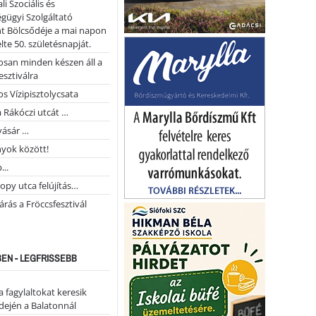
li Szociális és
gügyi Szolgáltató
t Bölcsődéje a mai napon
te 50. születésnapját.
san minden készen áll a
esztiválra
s Vízipisztolycsata
a Rákóczi utcát …
vásár …
yok között!
...
opy utca felújítás…
árás a Fröccsfesztivál
EN - LEGFRISSEBB
a fagylaltokat keresik
dején a Balatonnál