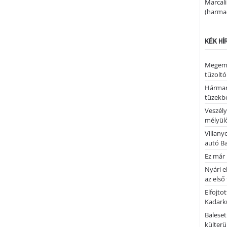
Marcal
(harmad
KÉK HÍ
Megemlé
tűzoltó
Hárman
tüzekb
Veszély
mélyülő
Villany
autó B
Ez már 
Nyári e
az első
Elfojto
Kadark
Baleset
külterü