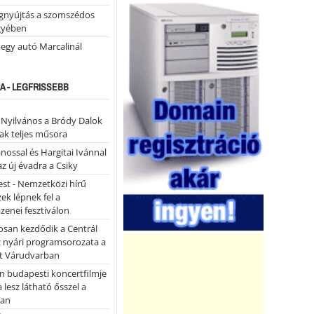
égnyújtás a szomszédos
gyében
 egy autó Marcalinál
A - LEGFRISSEBB
- Nyilvános a Bródy Dalok
ak teljes műsora
ánossal és Hargitai Ivánnal
az új évadra a Csiky
st - Nemzetközi hírű
k lépnek fel a
enei fesztiválon
san kezdődik a Centrál
z nyári programsorozata a
et Várudvarban
n budapesti koncertfilmje
a lesz látható ősszel a
ban