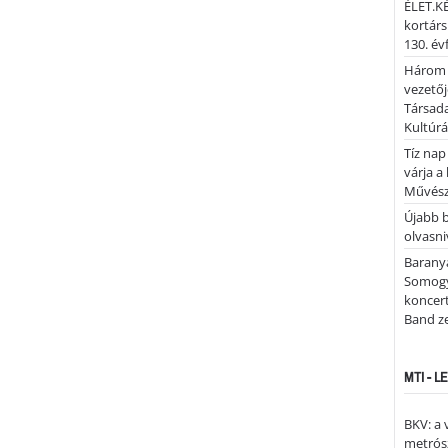
ÉLET.KÉ
kortárs
130. év
Három 
vezetőj
Társada
Kultúrá
Tíz nap
várja a
Művész
Újabb 
olvasni
Barany
Somogy
koncer
Band z
MTI - 
BKV: a
metrósz