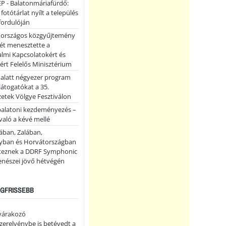
P - Balatonmáriafürdő:
 fotótárlat nyílt a település
fordulóján
országos közgyűjtemény
ét menesztette a
lmi Kapcsolatokért és
ért Felelős Minisztérium
 alatt négyezer program
 látogatókat a 35.
etek Völgye Fesztiválon
balatoni kezdeményezés –
való a kévé mellé
ában, Zalában,
ban és Horvátországban
teznek a DDRF Symphonic
enészei jövő hétvégén
LEGFRISSEBB
 várakozó
erelvénybe is betévedt a