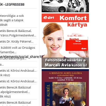
ÚK - LEGFRISSEBB
teorológia: a sok
k segíti a talajok
ődését
etés Bereczk Balázzsal,
i Város Polgármesterével…
etés Dr. Király Péterrel…
t küldött volt az Országos
rlamentbe…
me/elements/social_share/templates/template.php
s Laci bácsi lánya…
na…
etés id. Kőrösi Andrással…
k rész)
etés id. Kőrösi Andrással…
etés Bereczk Balázzsal
i alpolgármesterével…
ik rész)
etés Bereczk Balázzsal