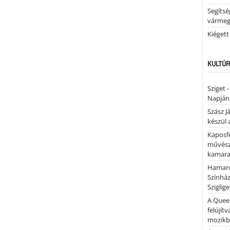
Segíts
várme
Kiégett
KULTÚR
Sziget 
Napján
Szász J
készül 
Kaposfe
művésze
kamaraz
Hamaro
Színhá
Sziglig
A Quee
felújítv
mozik