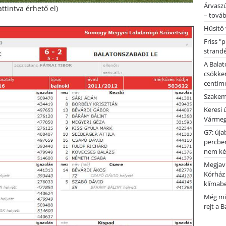
Árvaszú
attintva érhető el)
– továb
Hűsítő 
Friss "
strandé
A Balat
csökken
centimé
Szakemb
Keresi
Vármeg
G7: úja
percben
nem kér
Megjaví
Kórház
klímab
Még mi
rejt a 