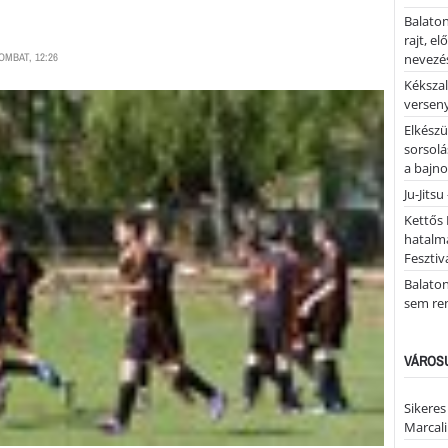
Balaton
rajt, e
OMBAT, 12:26
nevezés
Kékszal
versen
Elkészü
sorsolá
a bajn
Ju-Jitsu
Kettős 
hatalm
Fesztiv
Balato
sem re
VÁROSU
Sikeres
Marcal