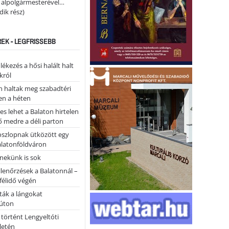
i alpolgármesterével…
ik rész)
REK - LEGFRISSEBB
kezés a hősi halált halt
król
 haltak meg szabadtéri
en a héten
es lehet a Balaton hirtelen
 medre a déli parton
oszlopnak ütközött egy
alatonföldváron
nekünk is sok
llenőrzések a Balatonnál –
 félidő végén
tták a lángokat
úton
 történt Lengyeltóti
letén