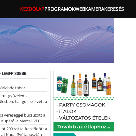
KEZDŐLAP
PROGRAMOK
WEBKAMERA
KERESÉS
- LEGFRISSEBB
sárlabda tábor
oros győzelem a
ülésben: hat gólt szerzett a
s vereséggel búcsúzott a
 Kupától a Marcali VFC
nt 200 rajttal kezdődött a
cali Kupa Gyótapusztán