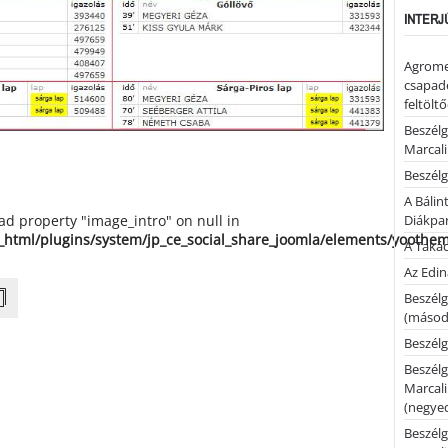
INTERJ
Agrome
csapadé
feltölt
Beszélg
Marcal
Beszélg
A Bálin
Diákpa
ead property "image_intro" on null in
_html/plugins/system/jp_ce_social_share_joomla/elements/yoothe
A Takác
Az Edi
Beszélg
(másodi
Beszélg
Beszélg
Marcal
(negyed
Beszélg