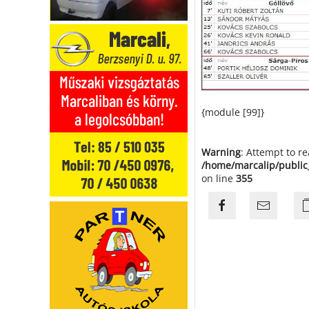
{module [99]}
Warning
: Attempt to r
/home/marcalip/public
on line
355