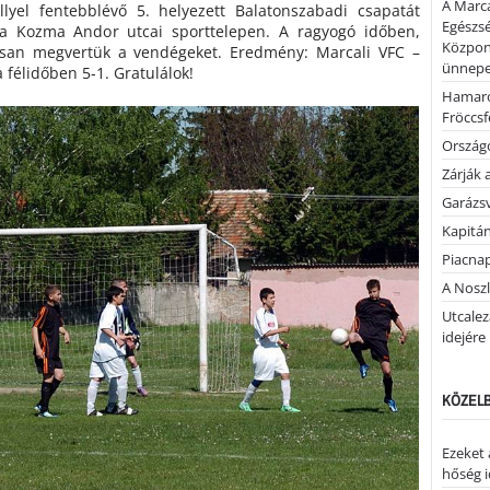
A Marca
lyel fentebblévő 5. helyezett Balatonszabadi csapatát
Egészsé
 a Kozma Andor utcai sporttelepen. A ragyogó időben,
Közpon
osan megvertük a vendégeket. Eredmény: Marcali VFC –
ünnepel
 félidőben 5-1. Gratulálok!
Hamaro
Fröccsf
Országo
Zárják 
Garázs
Kapitán
Piacnap
A Noszl
Utcalez
idejére
KÖZELB
Ezeket 
hőség i