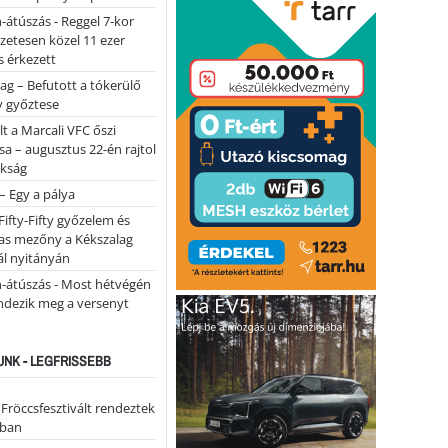
-átúszás - Reggel 7-kor
lőzetesen közel 11 ezer
 érkezett
ag – Befutott a tókerülő
y győztese
lt a Marcali VFC őszi
sa – augusztus 22-én rajtol
okság
 – Egy a pálya
Fifty-Fifty győzelem és
as mezőny a Kékszalag
ál nyitányán
n-átúszás - Most hétvégén
ndezik meg a versenyt
NK - LEGFRISSEBB
 Fröccsfesztivált rendeztek
iban