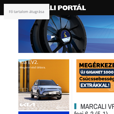
Fő tartalom átugrása
MARCALI VF
foci 6-2 (5-1)