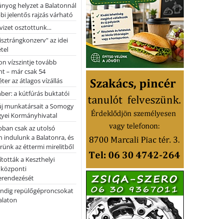
nyog helyzet a Balatonnál
bi jelentős rajzás várható
vizet osztottunk...
pisztrángkonzerv" az idei
tel
on vízszintje tovább
t – már csak 54
ter az átlagos vízállás
er: a kútfúrás buktatói
 új munkatársait a Somogy
yei Kormányhivatal
bban csak az utolsó
 indulunk a Balatonra, és
ünk az éttermi mirelitből
tották a Keszthelyi
 központi
erendezését
ndig repülőgéproncsokat
Balaton