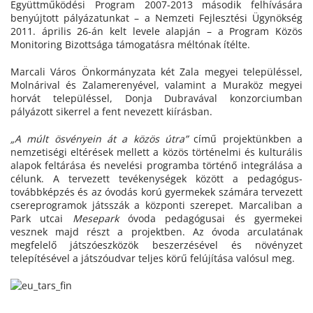
Együttműködési Program 2007-2013 második felhívására
benyújtott pályázatunkat – a Nemzeti Fejlesztési Ügynökség
2011. április 26-án kelt levele alapján – a Program Közös
Monitoring Bizottsága támogatásra méltónak ítélte.
Marcali Város Önkormányzata két Zala megyei településsel,
Molnárival és Zalamerenyével, valamint a Muraköz megyei
horvát településsel, Donja Dubravával konzorciumban
pályázott sikerrel a fent nevezett kiírásban.
„A múlt ösvényein át a közös útra”
című projektünkben a
nemzetiségi eltérések mellett a közös történelmi és kulturális
alapok feltárása és nevelési programba történő integrálása a
célunk. A tervezett tevékenységek között a pedagógus-
továbbképzés és az óvodás korú gyermekek számára tervezett
csereprogramok játsszák a központi szerepet. Marcaliban a
Park utcai
Mesepark
óvoda pedagógusai és gyermekei
vesznek majd részt a projektben. Az óvoda arculatának
megfelelő játszóeszközök beszerzésével és növényzet
telepítésével a játszóudvar teljes körű felújítása valósul meg.