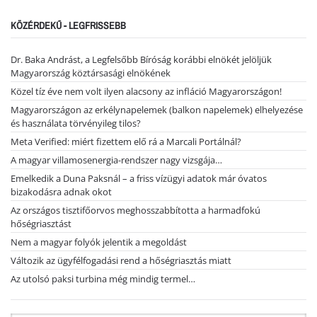
KÖZÉRDEKŰ - LEGFRISSEBB
Dr. Baka Andrást, a Legfelsőbb Bíróság korábbi elnökét jelöljük
Magyarország köztársasági elnökének
Közel tíz éve nem volt ilyen alacsony az infláció Magyarországon!
Magyarországon az erkélynapelemek (balkon napelemek) elhelyezése
és használata törvényileg tilos?
Meta Verified: miért fizettem elő rá a Marcali Portálnál?
A magyar villamosenergia-rendszer nagy vizsgája…
Emelkedik a Duna Paksnál – a friss vízügyi adatok már óvatos
bizakodásra adnak okot
Az országos tisztifőorvos meghosszabbította a harmadfokú
hőségriasztást
Nem a magyar folyók jelentik a megoldást
Változik az ügyfélfogadási rend a hőségriasztás miatt
Az utolsó paksi turbina még mindig termel…