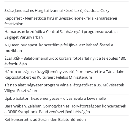
Szász Jánossal és Hargitai Ivánnal készül az új évadra a Csiky
Kaposfest - Nemzetközi hírű művészek lépnek fel a kamarazenei
fesztiválon
Hamarosan kezdődik a Centrál Színház nyári programsorozata a
Szigliget Várudvarban
A Queen budapesti koncertfilmje felújítva lesz látható ősszel a
mozikban
ÉLET.KÉP - Balatonmáriafürdő: kortárs fotótárlat nyílt a település 130.
évfordulóján
Három országos közgyűjtemény vezetőjét menesztette a Társadalmi
Kapcsolatokért és Kultúráért Felelős Minisztérium
Tíz nap alatt négyezer program várja a látogatókat a 35. Művészetek
Völgye Fesztiválon
Újabb balatoni kezdeményezés – olvasnivaló a kévé mellé
Baranyában, Zalában, Somogyban és Horvátországban koncerteznek
a DDRF Symphonic Band zenészei jövő hétvégén
Két koncertet is ad Zorán idén Balatonfüreden