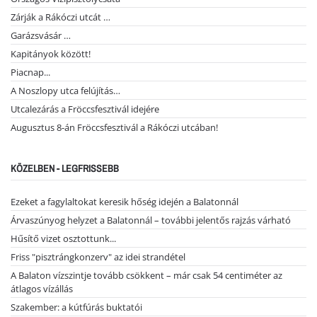
Zárják a Rákóczi utcát …
Garázsvásár …
Kapitányok között!
Piacnap...
A Noszlopy utca felújítás…
Utcalezárás a Fröccsfesztivál idejére
Augusztus 8-án Fröccsfesztivál a Rákóczi utcában!
KÖZELBEN - LEGFRISSEBB
Ezeket a fagylaltokat keresik hőség idején a Balatonnál
Árvaszúnyog helyzet a Balatonnál – további jelentős rajzás várható
Hűsítő vizet osztottunk...
Friss "pisztrángkonzerv" az idei strandétel
A Balaton vízszintje tovább csökkent – már csak 54 centiméter az
átlagos vízállás
Szakember: a kútfúrás buktatói