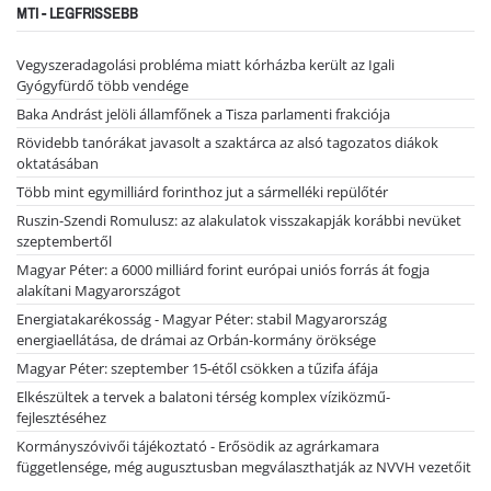
MTI - LEGFRISSEBB
Vegyszeradagolási probléma miatt kórházba került az Igali
Gyógyfürdő több vendége
Baka Andrást jelöli államfőnek a Tisza parlamenti frakciója
Rövidebb tanórákat javasolt a szaktárca az alsó tagozatos diákok
oktatásában
Több mint egymilliárd forinthoz jut a sármelléki repülőtér
Ruszin-Szendi Romulusz: az alakulatok visszakapják korábbi nevüket
szeptembertől
Magyar Péter: a 6000 milliárd forint európai uniós forrás át fogja
alakítani Magyarországot
Energiatakarékosság - Magyar Péter: stabil Magyarország
energiaellátása, de drámai az Orbán-kormány öröksége
Magyar Péter: szeptember 15-étől csökken a tűzifa áfája
Elkészültek a tervek a balatoni térség komplex víziközmű-
fejlesztéséhez
Kormányszóvivői tájékoztató - Erősödik az agrárkamara
függetlensége, még augusztusban megválaszthatják az NVVH vezetőit