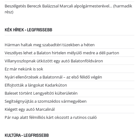
Beszélgetés Bereczk Balázzsal Marcali alpolgármesterével… (harmadik
rész)
KÉK HÍREK - LEGFRISSEBB
Hárman haltak meg szabadtéri tüzekben a héten
Veszélyes lehet a Balaton hirtelen mélyülő medre a déli parton
Villanyoszlopnak ütközött egy autó Balatonföldváron
Ez már nekünk is sok
Nyári ellenőrzések a Balatonnál – az első félidő végén
Elfojtották a lángokat Kadarkúton
Baleset történt Lengyeltóti külterületén
Segítségnyújtás a szomszédos vármegyében
Kiégett egy autó Marcalinál
Pár nap alatt félmilliós kárt okozott a rutinos csaló
KULTÚRA - LEGFRISSEBB