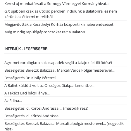
Keresi új munkatársait a Somogy Vármegyei Kormányhivatal
G7: újabban csak az utolsó percben indulunk a Balatonra, és nem
kérünk az éttermi mirelitből
Megjavították a Keszthelyi Kórház központi klímaberendezését
Még mindig repülőgéproncsokat rejt a Balaton
INTERJÚK - LEGFRISSEBB
Agrometeorológia: a sok csapadék segíti a talajok feltöltődését
Beszélgetés Bereczk Balázzsal, Marcali Város Polgármesterével…
Beszélgetés Dr. Király Péterrel…
A Bálint küldött volt az Országos Diákparlamentbe…
A Takács Laci bácsi lánya…
Az Edina…
Beszélgetés id. Kőrösi Andrással… (második rész)
Beszélgetés id. Kőrösi Andrással…
Beszélgetés Bereczk Balázzsal Marcali alpolgármesterével… (negyedik
rész)