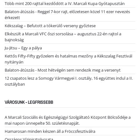
Több mint 200 rajttal kezdődött a IV. Marcali Kupa Gyótapusztán
Balaton-átúszás - Reggel 7-kor rajt, előzetesen közel 11 ezer nevezés
érkezett
Kékszalag – Befutott a tókerülő verseny győztese
Elkészült a Marcali VFC őszi sorsolása – augusztus 22-én rajtol a
bajnokság
Ju-Jitsu – Egy a pálya
Kettős Fifty-Fifty győzelem és hatalmas mezőny a Kékszalag Fesztivál
nyitányán
Balaton-átúszás - Most hétvégén sem rendezik meg a versenyt
12 csapatos lesz a Somogy Vármegyei I. osztály, 16 együttes indul a II.
osztályban
VÁROSUNK - LEGFRISSEBB
A Marcali Szociális és Egészségügyi Szolgáltató Központ Bölcsődéje a
mai napon ünnepelte 50. születésnapját.
Hamarosan minden készen áll a Fröccsfesztiválra
Országos Vízipisztolycsata