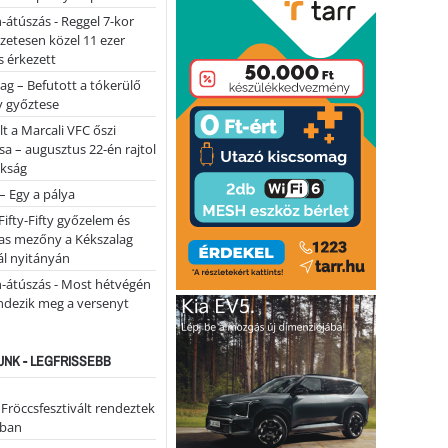
-átúszás - Reggel 7-kor
lőzetesen közel 11 ezer
 érkezett
ag – Befutott a tókerülő
y győztese
lt a Marcali VFC őszi
sa – augusztus 22-én rajtol
okság
 – Egy a pálya
Fifty-Fifty győzelem és
as mezőny a Kékszalag
ál nyitányán
n-átúszás - Most hétvégén
ndezik meg a versenyt
NK - LEGFRISSEBB
 Fröccsfesztivált rendeztek
iban