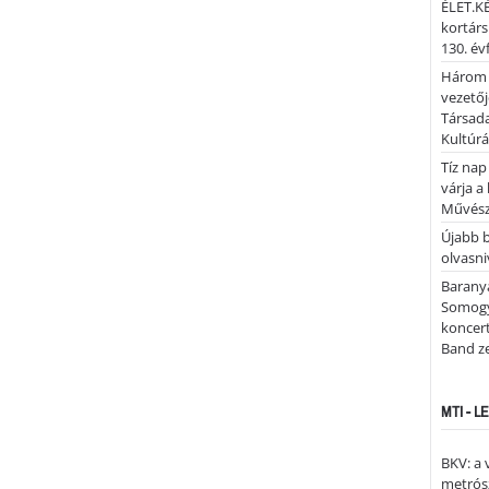
ÉLET.KÉ
kortárs
130. év
Három 
vezetőj
Társada
Kultúrá
Tíz nap
várja a
Művész
Újabb 
olvasni
Barany
Somogy
koncer
Band z
MTI - 
BKV: a
metrósz