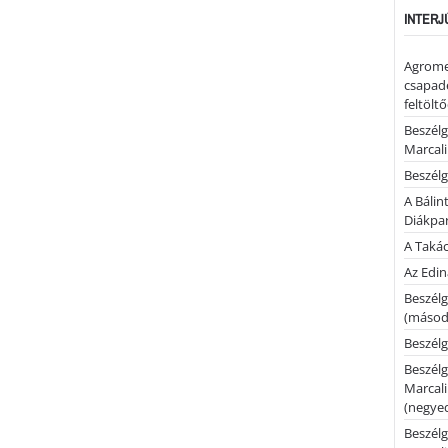
INTERJ
Agrome
csapadé
feltölt
Beszélg
Marcal
Beszélg
A Bálin
Diákpa
A Takác
Az Edi
Beszélg
(másodi
Beszélg
Beszélg
Marcal
(negyed
Beszélg