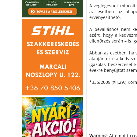
A véglegesnek minősíte
az esetben az állap
érvényesíthető.
A bevalláshoz nem kel
azért, hogy a kedvezm
ellenőrzés során – is i
Abban az esetben, ha 
alapján erre a kedvezm
igazolás beszerzését k
évekre benyújtott szem
*335/2009.(XII.29.) Ko
Warning
: Attempt to r