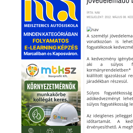
ÍRTA: NAV
MEGJELENT: 2012. MÁJUS 08. KED
A személyi jövedelema
vonatkozóan is lehe
fogyatékosok kedvezmén
A kedvezmény igénybev
aki a súlyos fog
kormányrendeletben* 
kiállított igazolással 
járadékban részesül.
Súlyos fogyatékoss
adókedvezményt lehe
súlyos fogyatékosság le
Az ideiglenes jelleggel
időtartamát. A ked
érvényesíthető. A megh