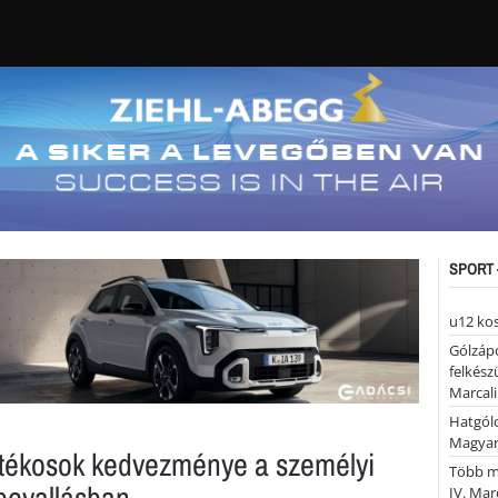
SPORT 
u12 ko
Gólzáp
felkész
Marcali
Hatgólo
Magyar
tékosok kedvezménye a személyi
Több mi
bevallásban
IV. Mar