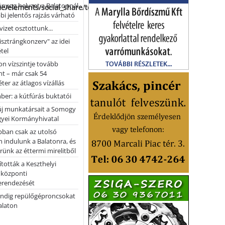
nyog helyzet a Balatonnál
me/elements/social_share/templates/template.php
bi jelentős rajzás várható
vizet osztottunk...
pisztrángkonzerv" az idei
tel
on vízszintje tovább
t – már csak 54
ter az átlagos vízállás
er: a kútfúrás buktatói
 új munkatársait a Somogy
yei Kormányhivatal
bban csak az utolsó
 indulunk a Balatonra, és
ünk az éttermi mirelitből
tották a Keszthelyi
 központi
erendezését
ndig repülőgéproncsokat
Balaton