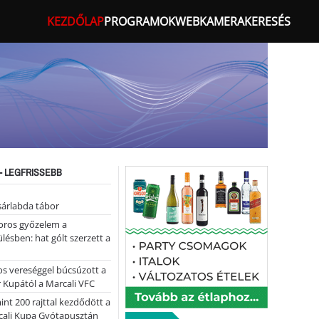
KEZDŐLAP
PROGRAMOK
WEBKAMERA
KERESÉS
- LEGFRISSEBB
sárlabda tábor
oros győzelem a
ülésben: hat gólt szerzett a
s vereséggel búcsúzott a
 Kupától a Marcali VFC
nt 200 rajttal kezdődött a
cali Kupa Gyótapusztán