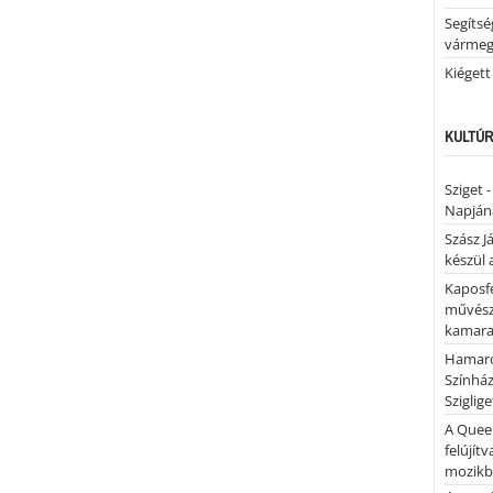
Segíts
várme
Kiégett
KULTÚR
Sziget 
Napján
Szász J
készül 
Kaposfe
művésze
kamaraz
Hamaro
Színhá
Sziglig
A Quee
felújítv
mozik