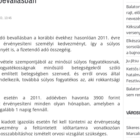
Balaton
rajt, e
D, 13:45
nevezés
Kékszal
versen
dó bevallásban a korábbi évekhez hasonlóan 2011. évre
Elkészü
t érvényesíteni személyi kedvezményt, így a súlyos
sorsolá
yét is, a fizetendő adó összegéig.
a bajn
Ju-Jitsu
étele szempontjából az minősül súlyos fogyatékosnak,
yatékosságnak minősülő betegségekről szóló
Kettős 
említett betegségben szenved, és erről orvos által
hatalm
rendelkezik, továbbá súlyos fogyatékos az, aki rokkantsági
Fesztiv
Balato
sem re
ág esetén a 2011. adóévben havonta 3900 forint
t érvényesíteni minden olyan hónapban, amelyben a
galább 1 napig fennáll.
VÁROSU
 kiadott igazolás esetén fel kell tüntetni az érvényesség
vezmény a feltüntetett időtartamra vonatkozóan
Sikeres
osszabbításhoz ismételt orvosi vizsgálat szükséges.
Marcal