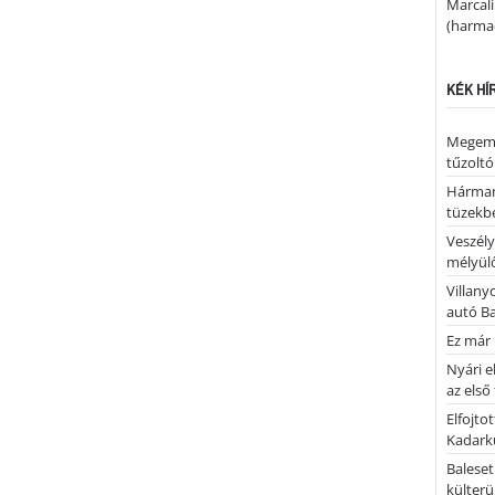
Marcal
(harmad
KÉK HÍ
Megemlé
tűzoltó
Hárman
tüzekb
Veszély
mélyülő
Villany
autó B
Ez már 
Nyári e
az első
Elfojto
Kadark
Baleset
külterü