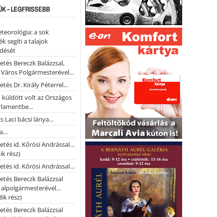
ÚK - LEGFRISSEBB
teorológia: a sok
k segíti a talajok
ődését
etés Bereczk Balázzsal,
i Város Polgármesterével…
etés Dr. Király Péterrel…
t küldött volt az Országos
rlamentbe…
s Laci bácsi lánya…
na…
etés id. Kőrösi Andrással…
k rész)
etés id. Kőrösi Andrással…
etés Bereczk Balázzsal
i alpolgármesterével…
ik rész)
etés Bereczk Balázzsal