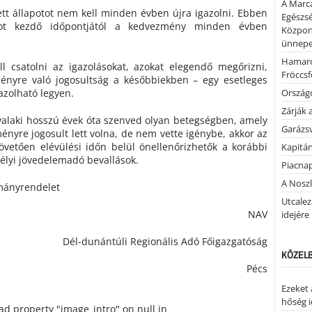
A Marca
tt állapotot nem kell minden évben újra igazolni. Ebben
Egészsé
ot kezdő időpontjától a kedvezmény minden évben
Közpon
ünnepel
Hamaro
l csatolni az igazolásokat, azokat elegendő megőrizni,
Fröccsf
ényre való jogosultság a későbbiekben – egy esetleges
gazolható legyen.
Országo
Zárják 
valaki hosszú évek óta szenved olyan betegségben, amely
Garázs
ényre jogosult lett volna, de nem vette igénybe, akkor az
övetően elévülési időn belül önellenőrizhetők a korábbi
Kapitán
élyi jövedelemadó bevallások.
Piacnap
A Noszl
rmányrendelet
Utcalez
NAV
idejére
Dél-dunántúli Regionális Adó Főigazgatóság
KÖZELB
Pécs
Ezeket 
hőség i
ead property "image_intro" on null in