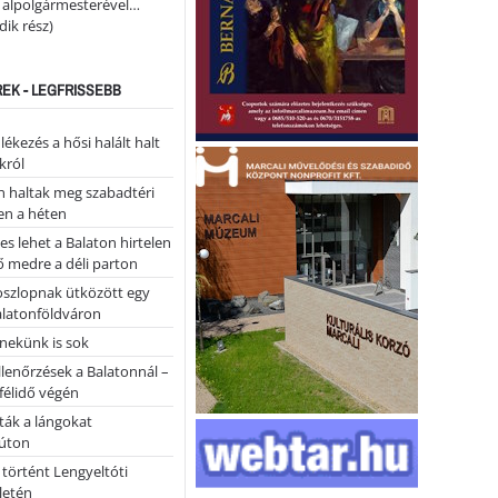
i alpolgármesterével…
ik rész)
REK - LEGFRISSEBB
kezés a hősi halált halt
król
 haltak meg szabadtéri
en a héten
es lehet a Balaton hirtelen
 medre a déli parton
oszlopnak ütközött egy
alatonföldváron
nekünk is sok
llenőrzések a Balatonnál –
 félidő végén
tták a lángokat
úton
 történt Lengyeltóti
letén