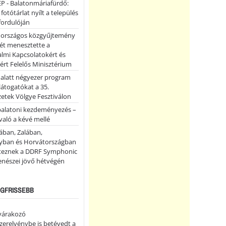
P - Balatonmáriafürdő:
 fotótárlat nyílt a település
fordulóján
országos közgyűjtemény
ét menesztette a
lmi Kapcsolatokért és
ért Felelős Minisztérium
 alatt négyezer program
 látogatókat a 35.
etek Völgye Fesztiválon
balatoni kezdeményezés –
való a kévé mellé
ában, Zalában,
ban és Horvátországban
teznek a DDRF Symphonic
enészei jövő hétvégén
LEGFRISSEBB
 várakozó
erelvénybe is betévedt a