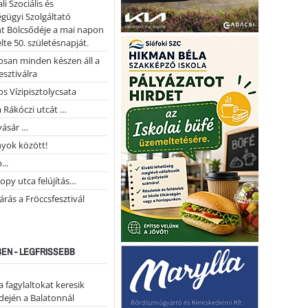
li Szociális és
gügyi Szolgáltató
t Bölcsődéje a mai napon
te 50. születésnapját.
san minden készen áll a
esztiválra
s Vízipisztolycsata
a Rákóczi utcát …
vásár …
yok között!
...
opy utca felújítás…
árás a Fröccsfesztivál
EN - LEGFRISSEBB
a fagylaltokat keresik
dején a Balatonnál