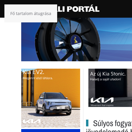
Fő tartalom átugrása
Súlyos fogya
jövedelemadó 