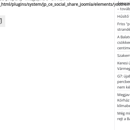
Árvaszú
_html/plugins/system/jp_ce_social_share_joomla/elements/yoothe
– továb
Hűsítő 
Friss "
strandé
A Balat
csökken
centimé
Szakemb
Keresi
Vármeg
G7: úja
percben
nem kér
Megjaví
Kórház
klímab
Még mi
rejt a 