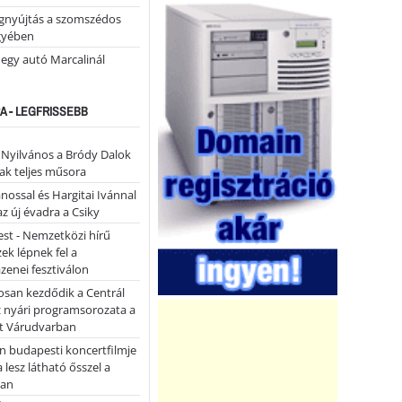
égnyújtás a szomszédos
gyében
 egy autó Marcalinál
A - LEGFRISSEBB
- Nyilvános a Bródy Dalok
ak teljes műsora
ánossal és Hargitai Ivánnal
az új évadra a Csiky
st - Nemzetközi hírű
k lépnek fel a
enei fesztiválon
san kezdődik a Centrál
z nyári programsorozata a
et Várudvarban
n budapesti koncertfilmje
a lesz látható ősszel a
ban