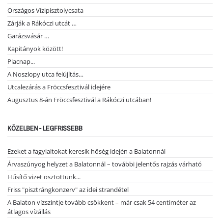
Országos Vízipisztolycsata
Zárják a Rákóczi utcát …
Garázsvásár …
Kapitányok között!
Piacnap...
A Noszlopy utca felújítás…
Utcalezárás a Fröccsfesztivál idejére
Augusztus 8-án Fröccsfesztivál a Rákóczi utcában!
KÖZELBEN - LEGFRISSEBB
Ezeket a fagylaltokat keresik hőség idején a Balatonnál
Árvaszúnyog helyzet a Balatonnál – további jelentős rajzás várható
Hűsítő vizet osztottunk...
Friss "pisztrángkonzerv" az idei strandétel
A Balaton vízszintje tovább csökkent – már csak 54 centiméter az
átlagos vízállás