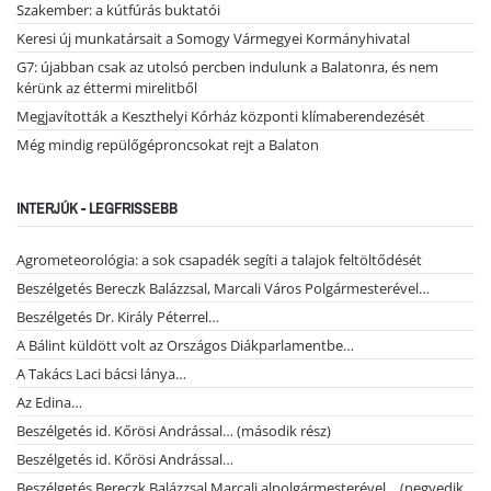
Szakember: a kútfúrás buktatói
Keresi új munkatársait a Somogy Vármegyei Kormányhivatal
G7: újabban csak az utolsó percben indulunk a Balatonra, és nem
kérünk az éttermi mirelitből
Megjavították a Keszthelyi Kórház központi klímaberendezését
Még mindig repülőgéproncsokat rejt a Balaton
INTERJÚK - LEGFRISSEBB
Agrometeorológia: a sok csapadék segíti a talajok feltöltődését
Beszélgetés Bereczk Balázzsal, Marcali Város Polgármesterével…
Beszélgetés Dr. Király Péterrel…
A Bálint küldött volt az Országos Diákparlamentbe…
A Takács Laci bácsi lánya…
Az Edina…
Beszélgetés id. Kőrösi Andrással… (második rész)
Beszélgetés id. Kőrösi Andrással…
Beszélgetés Bereczk Balázzsal Marcali alpolgármesterével… (negyedik