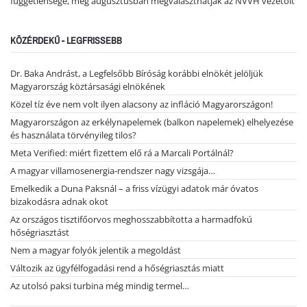
függetlensége, még augusztusban megválaszthatják az NVVH vezetőit
KÖZÉRDEKŰ - LEGFRISSEBB
Dr. Baka Andrást, a Legfelsőbb Bíróság korábbi elnökét jelöljük
Magyarország köztársasági elnökének
Közel tíz éve nem volt ilyen alacsony az infláció Magyarországon!
Magyarországon az erkélynapelemek (balkon napelemek) elhelyezése
és használata törvényileg tilos?
Meta Verified: miért fizettem elő rá a Marcali Portálnál?
A magyar villamosenergia-rendszer nagy vizsgája…
Emelkedik a Duna Paksnál – a friss vízügyi adatok már óvatos
bizakodásra adnak okot
Az országos tisztifőorvos meghosszabbította a harmadfokú
hőségriasztást
Nem a magyar folyók jelentik a megoldást
Változik az ügyfélfogadási rend a hőségriasztás miatt
Az utolsó paksi turbina még mindig termel…