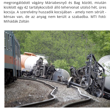
megrongálódott vágány Máriabesnyő és Bag között, miután
kisiklott egy 42 tartálykocsiból álló tehervonat utolsó hét, üres
kocsija. A szerelvény huszadik kocsijában - amely nem sérült -
kénsav van, de az anyag nem került a szabadba. MTI Fotó:
Mihádák Zoltán