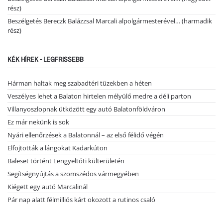
rész)
Beszélgetés Bereczk Balázzsal Marcali alpolgármesterével… (harmadik
rész)
KÉK HÍREK - LEGFRISSEBB
Hárman haltak meg szabadtéri tüzekben a héten
Veszélyes lehet a Balaton hirtelen mélyülő medre a déli parton
Villanyoszlopnak ütközött egy autó Balatonföldváron
Ez már nekünk is sok
Nyári ellenőrzések a Balatonnál – az első félidő végén
Elfojtották a lángokat Kadarkúton
Baleset történt Lengyeltóti külterületén
Segítségnyújtás a szomszédos vármegyében
Kiégett egy autó Marcalinál
Pár nap alatt félmilliós kárt okozott a rutinos csaló