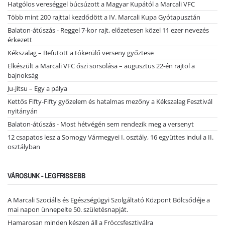
Hatgólos vereséggel búcsúzott a Magyar Kupától a Marcali VFC
Több mint 200 rajttal kezdődött a IV. Marcali Kupa Gyótapusztán
Balaton-átúszás - Reggel 7-kor rajt, előzetesen közel 11 ezer nevezés
érkezett
Kékszalag – Befutott a tókerülő verseny győztese
Elkészült a Marcali VFC őszi sorsolása – augusztus 22-én rajtol a
bajnokság
Ju-Jitsu – Egy a pálya
Kettős Fifty-Fifty győzelem és hatalmas mezőny a Kékszalag Fesztivál
nyitányán
Balaton-átúszás - Most hétvégén sem rendezik meg a versenyt
12 csapatos lesz a Somogy Vármegyei I. osztály, 16 együttes indul a II.
osztályban
VÁROSUNK - LEGFRISSEBB
A Marcali Szociális és Egészségügyi Szolgáltató Központ Bölcsődéje a
mai napon ünnepelte 50. születésnapját.
Hamarosan minden készen áll a Fröccsfesztiválra