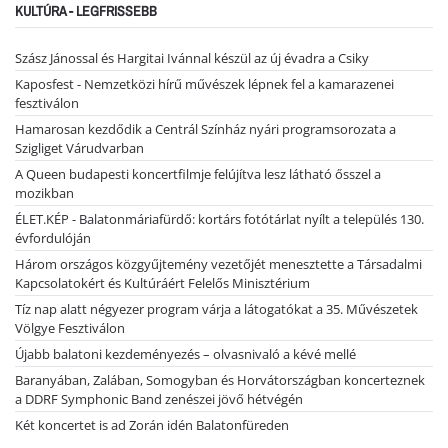
KULTÚRA - LEGFRISSEBB
Szász Jánossal és Hargitai Ivánnal készül az új évadra a Csiky
Kaposfest - Nemzetközi hírű művészek lépnek fel a kamarazenei
fesztiválon
Hamarosan kezdődik a Centrál Színház nyári programsorozata a
Szigliget Várudvarban
A Queen budapesti koncertfilmje felújítva lesz látható ősszel a
mozikban
ÉLET.KÉP - Balatonmáriafürdő: kortárs fotótárlat nyílt a település 130.
évfordulóján
Három országos közgyűjtemény vezetőjét menesztette a Társadalmi
Kapcsolatokért és Kultúráért Felelős Minisztérium
Tíz nap alatt négyezer program várja a látogatókat a 35. Művészetek
Völgye Fesztiválon
Újabb balatoni kezdeményezés – olvasnivaló a kévé mellé
Baranyában, Zalában, Somogyban és Horvátországban koncerteznek
a DDRF Symphonic Band zenészei jövő hétvégén
Két koncertet is ad Zorán idén Balatonfüreden