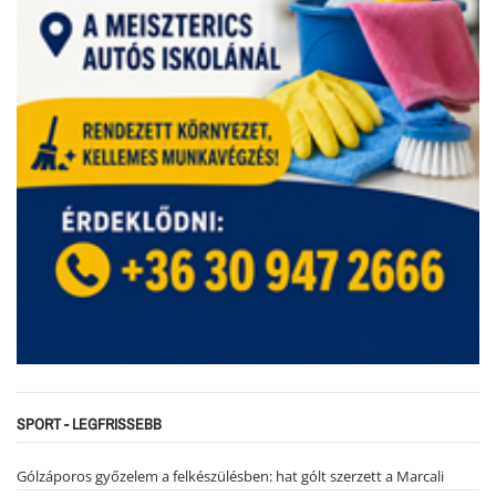
SPORT - LEGFRISSEBB
Gólzáporos győzelem a felkészülésben: hat gólt szerzett a Marcali