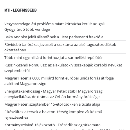
MTI - LEGFRISSEBB
Vegyszeradagolási probléma miatt kórházba került az Igali
Gyógyfürdő több vendége
Baka Andrást jelöli államfőnek a Tisza parlamenti frakciója
Rövidebb tanórákat javasolt a szaktárca az alsó tagozatos diákok
oktatásában
Több mint egymilliárd forinthoz jut a sármelléki repülőtér
Ruszin-Szendi Romulusz: az alakulatok visszakapják korábbi nevüket
szeptembertől
Magyar Péter: a 6000 milliárd forint európai uniós forrás át fogja
alakítani Magyarországot
Energiatakarékosság - Magyar Péter: stabil Magyarország
energiaellátása, de drámai az Orbán-kormány öröksége
Magyar Péter: szeptember 15-étől csökken a tűzifa áfája
Elkészültek a tervek a balatoni térség komplex víziközmű-
fejlesztéséhez
Kormányszóvivői tájékoztató - Erősödik az agrárkamara