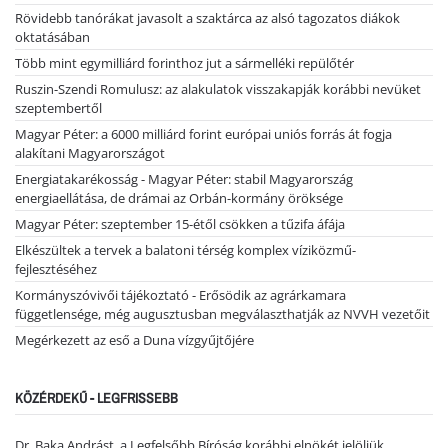
Rövidebb tanórákat javasolt a szaktárca az alsó tagozatos diákok
oktatásában
Több mint egymilliárd forinthoz jut a sármelléki repülőtér
Ruszin-Szendi Romulusz: az alakulatok visszakapják korábbi nevüket
szeptembertől
Magyar Péter: a 6000 milliárd forint európai uniós forrás át fogja
alakítani Magyarországot
Energiatakarékosság - Magyar Péter: stabil Magyarország
energiaellátása, de drámai az Orbán-kormány öröksége
Magyar Péter: szeptember 15-étől csökken a tűzifa áfája
Elkészültek a tervek a balatoni térség komplex víziközmű-
fejlesztéséhez
Kormányszóvivői tájékoztató - Erősödik az agrárkamara
függetlensége, még augusztusban megválaszthatják az NVVH vezetőit
Megérkezett az eső a Duna vízgyűjtőjére
KÖZÉRDEKŰ - LEGFRISSEBB
Dr. Baka Andrást, a Legfelsőbb Bíróság korábbi elnökét jelöljük