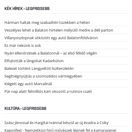
KÉK HÍREK - LEGFRISSEBB
Hárman haltak meg szabadtéri tüzekben a héten
Veszélyes lehet a Balaton hirtelen mélyülő medre a déli parton
Villanyoszlopnak ütközött egy autó Balatonföldváron
Ez már nekünk is sok
Nyári ellenőrzések a Balatonnál – az első félidő végén
Elfojtották a lángokat Kadarkúton
Baleset történt Lengyeltóti külterületén
Segítségnyújtás a szomszédos vármegyében
Kiégett egy autó Marcalinál
Pár nap alatt félmilliós kárt okozott a rutinos csaló
KULTÚRA - LEGFRISSEBB
Szász Jánossal és Hargitai Ivánnal készül az új évadra a Csiky
Kaposfest - Nemzetközi hírű művészek lépnek fel a kamarazenei