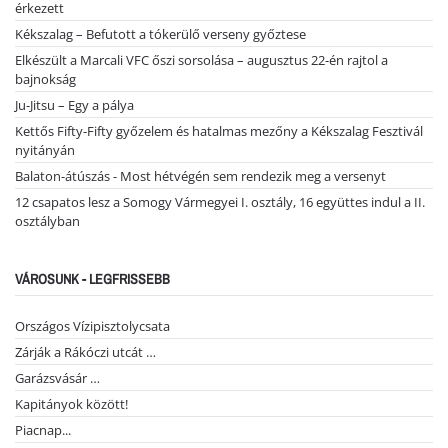
érkezett
Kékszalag – Befutott a tókerülő verseny győztese
Elkészült a Marcali VFC őszi sorsolása – augusztus 22-én rajtol a
bajnokság
Ju-Jitsu – Egy a pálya
Kettős Fifty-Fifty győzelem és hatalmas mezőny a Kékszalag Fesztivál
nyitányán
Balaton-átúszás - Most hétvégén sem rendezik meg a versenyt
12 csapatos lesz a Somogy Vármegyei I. osztály, 16 együttes indul a II.
osztályban
VÁROSUNK - LEGFRISSEBB
Országos Vízipisztolycsata
Zárják a Rákóczi utcát …
Garázsvásár …
Kapitányok között!
Piacnap...