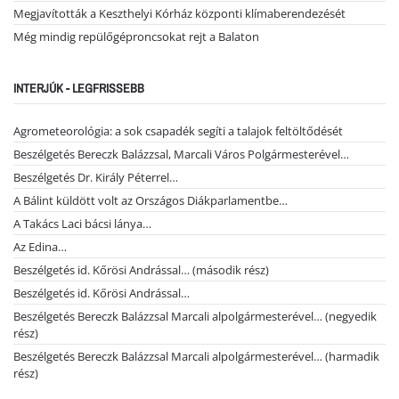
Megjavították a Keszthelyi Kórház központi klímaberendezését
Még mindig repülőgéproncsokat rejt a Balaton
INTERJÚK - LEGFRISSEBB
Agrometeorológia: a sok csapadék segíti a talajok feltöltődését
Beszélgetés Bereczk Balázzsal, Marcali Város Polgármesterével…
Beszélgetés Dr. Király Péterrel…
A Bálint küldött volt az Országos Diákparlamentbe…
A Takács Laci bácsi lánya…
Az Edina…
Beszélgetés id. Kőrösi Andrással… (második rész)
Beszélgetés id. Kőrösi Andrással…
Beszélgetés Bereczk Balázzsal Marcali alpolgármesterével… (negyedik
rész)
Beszélgetés Bereczk Balázzsal Marcali alpolgármesterével… (harmadik
rész)