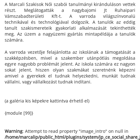
A Marcali Szakisok Női szabói tanulmányi kiránduláson vettek
részt. Meglátogatták a nagybajomi Jt Ruhaipari
Vámszabadterületi Kft-t. A varroda világszínvonalú
technikával és technológiával dolgozik. A tanulók az eddig
tanult szakismereteik gyakorlati alkalmazását tekinthették
meg. Az üzem a nagyüzemi gyártás mintapéldája a tanulók
számára.
A varroda vezetője felajánlotta az iskolának a támogatását a
szakképzésben, mivel a szakember utánpótlás megoldása
egyre nagyobb problémát jelent. Az iskola számára ez nagyon
sokat jelent, hiszen olyan szakmákat szeretnénk képezni
amivel a gyerekek el tudnak helyezkedni, munkát tudnak
vállalni, vagy vállalkozást tudnak indítani.
(a galéria kis képekre kattintva érhető el)
{module [99]}
Warning
: Attempt to read property "image_intro" on null in
/home/marcalip/public_html/plugins/system/jp_ce_social_share