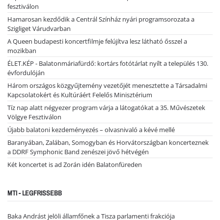
fesztiválon
Hamarosan kezdődik a Centrál Színház nyári programsorozata a
Szigliget Várudvarban
A Queen budapesti koncertfilmje felújítva lesz látható ősszel a
mozikban
ÉLET.KÉP - Balatonmáriafürdő: kortárs fotótárlat nyílt a település 130.
évfordulóján
Három országos közgyűjtemény vezetőjét menesztette a Társadalmi
Kapcsolatokért és Kultúráért Felelős Minisztérium
Tíz nap alatt négyezer program várja a látogatókat a 35. Művészetek
Völgye Fesztiválon
Újabb balatoni kezdeményezés – olvasnivaló a kévé mellé
Baranyában, Zalában, Somogyban és Horvátországban koncerteznek
a DDRF Symphonic Band zenészei jövő hétvégén
Két koncertet is ad Zorán idén Balatonfüreden
MTI - LEGFRISSEBB
Baka Andrást jelöli államfőnek a Tisza parlamenti frakciója