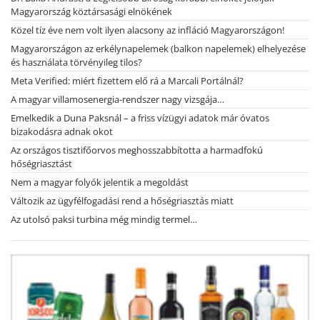
Magyarország köztársasági elnökének
Közel tíz éve nem volt ilyen alacsony az infláció Magyarországon!
Magyarországon az erkélynapelemek (balkon napelemek) elhelyezése
és használata törvényileg tilos?
Meta Verified: miért fizettem elő rá a Marcali Portálnál?
A magyar villamosenergia-rendszer nagy vizsgája…
Emelkedik a Duna Paksnál – a friss vízügyi adatok már óvatos
bizakodásra adnak okot
Az országos tisztifőorvos meghosszabbította a harmadfokú
hőségriasztást
Nem a magyar folyók jelentik a megoldást
Változik az ügyfélfogadási rend a hőségriasztás miatt
Az utolsó paksi turbina még mindig termel…