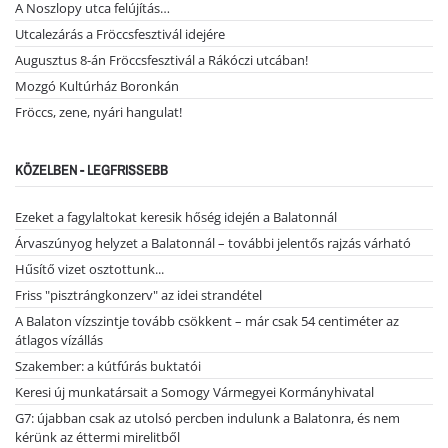
A Noszlopy utca felújítás…
Utcalezárás a Fröccsfesztivál idejére
Augusztus 8-án Fröccsfesztivál a Rákóczi utcában!
Mozgó Kultúrház Boronkán
Fröccs, zene, nyári hangulat!
KÖZELBEN - LEGFRISSEBB
Ezeket a fagylaltokat keresik hőség idején a Balatonnál
Árvaszúnyog helyzet a Balatonnál – további jelentős rajzás várható
Hűsítő vizet osztottunk...
Friss "pisztrángkonzerv" az idei strandétel
A Balaton vízszintje tovább csökkent – már csak 54 centiméter az
átlagos vízállás
Szakember: a kútfúrás buktatói
Keresi új munkatársait a Somogy Vármegyei Kormányhivatal
G7: újabban csak az utolsó percben indulunk a Balatonra, és nem
kérünk az éttermi mirelitből