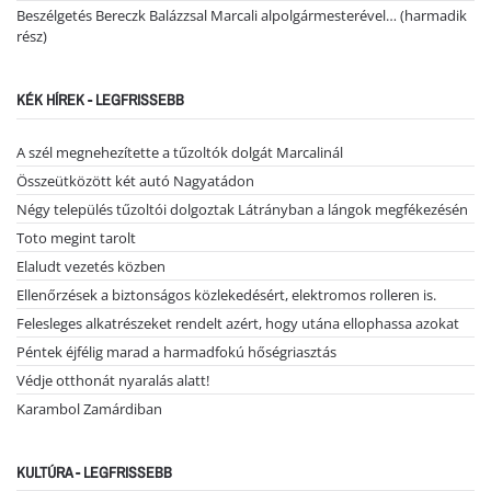
Beszélgetés Bereczk Balázzsal Marcali alpolgármesterével… (harmadik
rész)
KÉK HÍREK - LEGFRISSEBB
A szél megnehezítette a tűzoltók dolgát Marcalinál
Összeütközött két autó Nagyatádon
Négy település tűzoltói dolgoztak Látrányban a lángok megfékezésén
Toto megint tarolt
Elaludt vezetés közben
Ellenőrzések a biztonságos közlekedésért, elektromos rolleren is.
Felesleges alkatrészeket rendelt azért, hogy utána ellophassa azokat
Péntek éjfélig marad a harmadfokú hőségriasztás
Védje otthonát nyaralás alatt!
Karambol Zamárdiban
KULTÚRA - LEGFRISSEBB