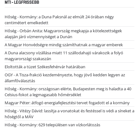
MTI - LEGFRISSEBB
Hőség - Kormány: a Duna Paksnál az elmúlt 24 órában négy
centimétert emelkedett
Hőség - Orbán Anita: Magyarország megkapja a kötelezettségek
alapján járó vízmennyiséget a Dunán
A Magyar Honvédségre mindig számíthatnak a magyar emberek
A Duna alacsony vízállása miatt 11 szállodahajó várakozik a folyó
magyarországi szakaszán
Eloltották a tüzet Székesfehérvár határában
OGY - A Tisza-frakció kezdeményezte, hogy jövő kedden legyen az
államfőválasztás
Hőség - Kormány: országosan elérte, Budapesten meg is haladta a 40
Celsius-fokot a legmagasabb hőmérséklet
Magyar Péter: átfogó energiafejlesztési tervet fogadott el a kormány
Hőség - Vitézy Dávid: lassítja a vonatokat és festéssel is védi a síneket a
hőségtől a MÁV
Hőség - Kormány: 629 településen van vízkorlátozás