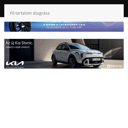
Fő tartalom átugrása