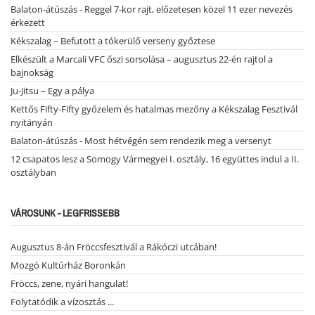
Balaton-átúszás - Reggel 7-kor rajt, előzetesen közel 11 ezer nevezés
érkezett
Kékszalag – Befutott a tókerülő verseny győztese
Elkészült a Marcali VFC őszi sorsolása – augusztus 22-én rajtol a
bajnokság
Ju-Jitsu – Egy a pálya
Kettős Fifty-Fifty győzelem és hatalmas mezőny a Kékszalag Fesztivál
nyitányán
Balaton-átúszás - Most hétvégén sem rendezik meg a versenyt
12 csapatos lesz a Somogy Vármegyei I. osztály, 16 együttes indul a II.
osztályban
VÁROSUNK - LEGFRISSEBB
Augusztus 8-án Fröccsfesztivál a Rákóczi utcában!
Mozgó Kultúrház Boronkán
Fröccs, zene, nyári hangulat!
Folytatódik a vízosztás ...