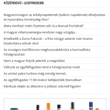
KÖZÉRDEKŰ - LEGFRISSEBB
Magyarországon az erkélynapelemek (balkon napelemek) elhelyezése
és használata törvényileg tilos?
Meta Verified: miért fizettem elő rá a Marcali Portálnál?
A magyar villamosenergia-rendszer nagy vizsgája…
Emelkedik a Duna Paksnál – a friss vízügyi adatok már óvatos
bizakodásra adnak okot
Az országos tisztifőorvos meghosszabbította a harmadfokú
hőségriasztást
Nem a magyar folyók jelentik a megoldást
Változik az ügyfélfogadási rend a hőségriasztás miatt
Az utolsó paksi turbina még mindig termel…
Az ügyfélfogadás 11:00 órakor befejeződik Marcaliban
Kánikula idején az állatokra is jobban oda kell figyelni