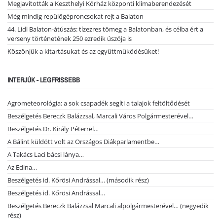
Megjavították a Keszthelyi Kórház központi klímaberendezését
Még mindig repülőgéproncsokat rejt a Balaton
44. Lidl Balaton-átúszás: tízezres tömeg a Balatonban, és célba ért a
verseny történetének 250 ezredik úszója is
Köszönjük a kitartásukat és az együttműködésüket!
INTERJÚK - LEGFRISSEBB
Agrometeorológia: a sok csapadék segíti a talajok feltöltődését
Beszélgetés Bereczk Balázzsal, Marcali Város Polgármesterével…
Beszélgetés Dr. Király Péterrel…
A Bálint küldött volt az Országos Diákparlamentbe…
A Takács Laci bácsi lánya…
Az Edina…
Beszélgetés id. Kőrösi Andrással… (második rész)
Beszélgetés id. Kőrösi Andrással…
Beszélgetés Bereczk Balázzsal Marcali alpolgármesterével… (negyedik
rész)