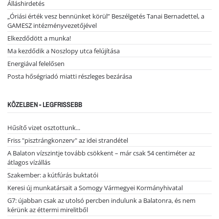
Álláshirdetés
„Óriási érték vesz bennünket körül” Beszélgetés Tanai Bernadettel, a
GAMESZ intézményvezetőjével
Elkezdődött a munka!
Ma kezdődik a Noszlopy utca felújítása
Energiával felelősen
Posta hőségriadó miatti részleges bezárása
KÖZELBEN - LEGFRISSEBB
Hűsítő vizet osztottunk...
Friss "pisztrángkonzerv" az idei strandétel
A Balaton vízszintje tovább csökkent – már csak 54 centiméter az
átlagos vízállás
Szakember: a kútfúrás buktatói
Keresi új munkatársait a Somogy Vármegyei Kormányhivatal
G7: újabban csak az utolsó percben indulunk a Balatonra, és nem
kérünk az éttermi mirelitből