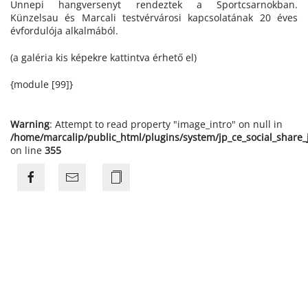
Ünnepi hangversenyt rendeztek a Sportcsarnokban.
Künzelsau és Marcali testvérvárosi kapcsolatának 20 éves
évfordulója alkalmából.
(a galéria kis képekre kattintva érhető el)
{module [99]}
Warning
: Attempt to read property "image_intro" on null in
/home/marcalip/public_html/plugins/system/jp_ce_social_share
on line
355