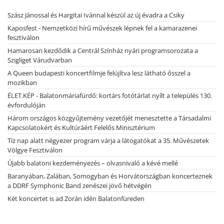
Szász Jánossal és Hargitai Ivánnal készül az új évadra a Csiky
Kaposfest - Nemzetközi hírű művészek lépnek fel a kamarazenei
fesztiválon
Hamarosan kezdődik a Centrál Színház nyári programsorozata a
Szigliget Várudvarban
A Queen budapesti koncertfilmje felújítva lesz látható ősszel a
mozikban
ÉLET.KÉP - Balatonmáriafürdő: kortárs fotótárlat nyílt a település 130.
évfordulóján
Három országos közgyűjtemény vezetőjét menesztette a Társadalmi
Kapcsolatokért és Kultúráért Felelős Minisztérium
Tíz nap alatt négyezer program várja a látogatókat a 35. Művészetek
Völgye Fesztiválon
Újabb balatoni kezdeményezés – olvasnivaló a kévé mellé
Baranyában, Zalában, Somogyban és Horvátországban koncerteznek
a DDRF Symphonic Band zenészei jövő hétvégén
Két koncertet is ad Zorán idén Balatonfüreden