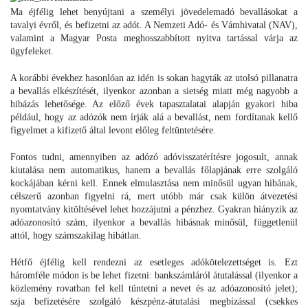
Ma éjfélig lehet benyújtani a személyi jövedelemadó bevallásokat a
tavalyi évről, és befizetni az adót. A Nemzeti Adó- és Vámhivatal (NAV),
valamint a Magyar Posta meghosszabbított nyitva tartással várja az
ügyfeleket.
A korábbi évekhez hasonlóan az idén is sokan hagyták az utolsó pillanatra
a bevallás elkészítését, ilyenkor azonban a sietség miatt még nagyobb a
hibázás lehetősége. Az előző évek tapasztalatai alapján gyakori hiba
például, hogy az adózók nem írják alá a bevallást, nem fordítanak kellő
figyelmet a kifizető által levont előleg feltüntetésére.
Fontos tudni, amennyiben az adózó adóvisszatérítésre jogosult, annak
kiutalása nem automatikus, hanem a bevallás főlapjának erre szolgáló
kockájában kérni kell. Ennek elmulasztása nem minősül ugyan hibának,
célszerű azonban figyelni rá, mert utóbb már csak külön átvezetési
nyomtatvány kitöltésével lehet hozzájutni a pénzhez. Gyakran hiányzik az
adóazonosító szám, ilyenkor a bevallás hibásnak minősül, függetlenül
attól, hogy számszakilag hibátlan.
Hétfő éjfélig kell rendezni az esetleges adókötelezettséget is. Ezt
háromféle módon is be lehet fizetni: bankszámláról átutalással (ilyenkor a
közlemény rovatban fel kell tüntetni a nevet és az adóazonosító jelet);
szja befizetésére szolgáló készpénz-átutalási megbízással (csekkes