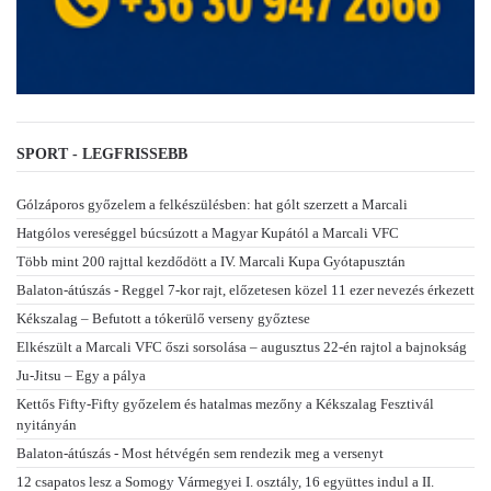
SPORT - LEGFRISSEBB
Gólzáporos győzelem a felkészülésben: hat gólt szerzett a Marcali
Hatgólos vereséggel búcsúzott a Magyar Kupától a Marcali VFC
Több mint 200 rajttal kezdődött a IV. Marcali Kupa Gyótapusztán
Balaton-átúszás - Reggel 7-kor rajt, előzetesen közel 11 ezer nevezés érkezett
Kékszalag – Befutott a tókerülő verseny győztese
Elkészült a Marcali VFC őszi sorsolása – augusztus 22-én rajtol a bajnokság
Ju-Jitsu – Egy a pálya
Kettős Fifty-Fifty győzelem és hatalmas mezőny a Kékszalag Fesztivál
nyitányán
Balaton-átúszás - Most hétvégén sem rendezik meg a versenyt
12 csapatos lesz a Somogy Vármegyei I. osztály, 16 együttes indul a II.