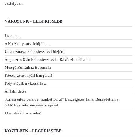
osztályban
VÁROSUNK - LEGFRISSEBB
Piacnap...
A Noszlopy utca felújítás…
Utcalezárás a Fröccsfesztivál idejére
Augusztus 8-án Fröccsfesztivál a Rákóczi utcában!
Mozgó Kultúrház Boronkán
Fröccs, zene, nyári hangulat!
Folytatódik a vízosztás ...
Álláshirdetés
„Óriási érték vesz bennünket körül” Beszélgetés Tanai Bernadettel, a
GAMESZ intézményvezetőjével
Elkezdődött a munka!
KÖZELBEN - LEGFRISSEBB