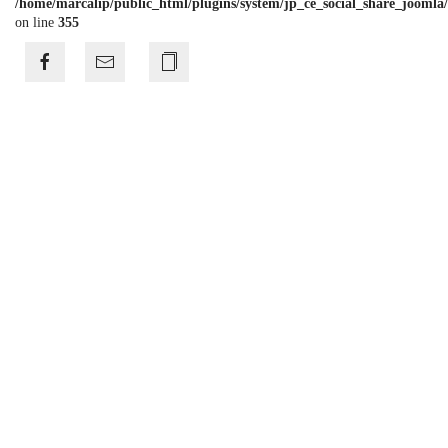
/home/marcalip/public_html/plugins/system/jp_ce_social_share_joomla/
on line
355