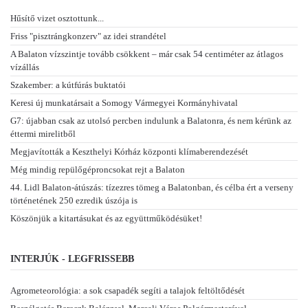
Hűsítő vizet osztottunk...
Friss "pisztrángkonzerv" az idei strandétel
A Balaton vízszintje tovább csökkent – már csak 54 centiméter az átlagos
vízállás
Szakember: a kútfúrás buktatói
Keresi új munkatársait a Somogy Vármegyei Kormányhivatal
G7: újabban csak az utolsó percben indulunk a Balatonra, és nem kérünk az
éttermi mirelitből
Megjavították a Keszthelyi Kórház központi klímaberendezését
Még mindig repülőgéproncsokat rejt a Balaton
44. Lidl Balaton-átúszás: tízezres tömeg a Balatonban, és célba ért a verseny
történetének 250 ezredik úszója is
Köszönjük a kitartásukat és az együttműködésüket!
INTERJÚK - LEGFRISSEBB
Agrometeorológia: a sok csapadék segíti a talajok feltöltődését