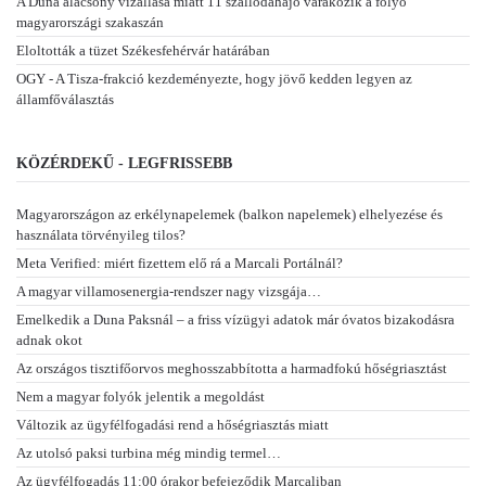
A Duna alacsony vízállása miatt 11 szállodahajó várakozik a folyó
magyarországi szakaszán
Eloltották a tüzet Székesfehérvár határában
OGY - A Tisza-frakció kezdeményezte, hogy jövő kedden legyen az
államfőválasztás
KÖZÉRDEKŰ - LEGFRISSEBB
Magyarországon az erkélynapelemek (balkon napelemek) elhelyezése és
használata törvényileg tilos?
Meta Verified: miért fizettem elő rá a Marcali Portálnál?
A magyar villamosenergia-rendszer nagy vizsgája…
Emelkedik a Duna Paksnál – a friss vízügyi adatok már óvatos bizakodásra
adnak okot
Az országos tisztifőorvos meghosszabbította a harmadfokú hőségriasztást
Nem a magyar folyók jelentik a megoldást
Változik az ügyfélfogadási rend a hőségriasztás miatt
Az utolsó paksi turbina még mindig termel…
Az ügyfélfogadás 11:00 órakor befejeződik Marcaliban