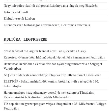
Négy település tűzoltói dolgoztak Látrányban a lángok megfékezésén
Toto megint tarolt
Elaludt vezetés közben
Ellenőrzések a biztonságos közlekedésért, elektromos rolleren is.
KULTÚRA - LEGFRISSEBB
Szász Jánossal és Hargitai Ivánnal készül az új évadra a Csiky
Kaposfest - Nemzetközi hírű művészek lépnek fel a kamarazenei fesztiválon
Hamarosan kezdődik a Centrál Színház nyári programsorozata a Szigliget
Várudvarban
A Queen budapesti koncertfilmje felújítva lesz látható ősszel a mozikban
ÉLET.KÉP - Balatonmáriafürdő: kortárs fotótárlat nyílt a település 130.
évfordulóján
Három országos közgyűjtemény vezetőjét menesztette a Társadalmi
Kapcsolatokért és Kultúráért Felelős Minisztérium
Tíz nap alatt négyezer program várja a látogatókat a 35. Művészetek Völgye
Fesztiválon