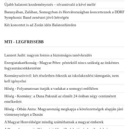
Újabb balatoni kezdeményezés – olvasnivaló a kévé mellé
Baranyában, Zalában, Somogyban és Horvátországban koncerteznek a DDRF
Symphonic Band zenészei jövő hétvégén
Két koncertet is ad Zorán idén Balatonfüreden
MTI - LEGFRISSEBB
Lannert Judit: nagyon fontos a biztonságos tanévkezdés
Energiatakarékosság - Magyar Péter: péntektől nincs szükség az önkéntes
fogyasztáscsökkentésre
Kormányszóvivő: két részletben érkezik az iskolakezdési támogatás, nem
kell igényelni
Hőség - Folyamatosan itatják a vadakat a somogyi erdőkben
Hőség - Kormány: a Duna Paksnál az elmúlt 24 órában négy centimétert
emelkedett
Hőség - Orbán Anita: Magyarország megkapja a kötelezettségek alapján járó
vízmennyiséget a Dunán
A Magyar Honvédségre mindig számíthatnak a magyar emberek