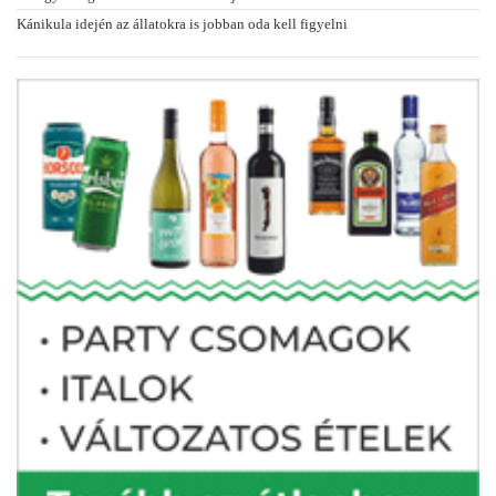
Kánikula idején az állatokra is jobban oda kell figyelni