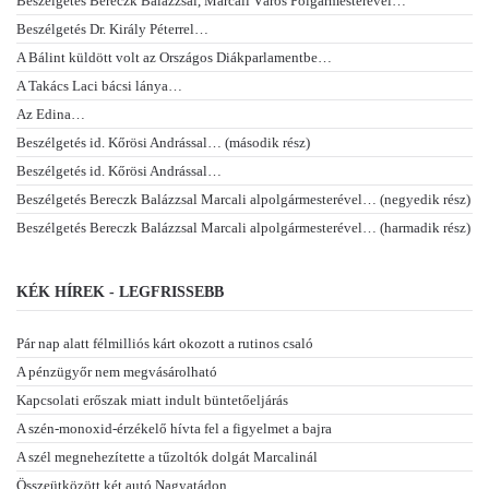
Beszélgetés Bereczk Balázzsal, Marcali Város Polgármesterével…
Beszélgetés Dr. Király Péterrel…
A Bálint küldött volt az Országos Diákparlamentbe…
A Takács Laci bácsi lánya…
Az Edina…
Beszélgetés id. Kőrösi Andrással… (második rész)
Beszélgetés id. Kőrösi Andrással…
Beszélgetés Bereczk Balázzsal Marcali alpolgármesterével… (negyedik rész)
Beszélgetés Bereczk Balázzsal Marcali alpolgármesterével… (harmadik rész)
KÉK HÍREK - LEGFRISSEBB
Pár nap alatt félmilliós kárt okozott a rutinos csaló
A pénzügyőr nem megvásárolható
Kapcsolati erőszak miatt indult büntetőeljárás
A szén-monoxid-érzékelő hívta fel a figyelmet a bajra
A szél megnehezítette a tűzoltók dolgát Marcalinál
Összeütközött két autó Nagyatádon