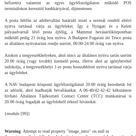
befizetés) valamint az egyes ügyfélszolgálaton működő POS
terminálokon keresztül bankkártyával, díjmentesen.
A posta hétfőn az adóbevallási határidő miatt a normál rendtől eltérő
nyitva tartással várja az ügyfeleket. Így a Nyugati és a Keleti
pályaudvarnál lévő posta éjfélig, a Mammut bevásárlóközpontban
működő pedig 21 óráig lesz nyitva. A Budapest Fogarasi úti Tesco posta
az általános nyitvatartási rendje szerint, 00:00-24:00 óráig van nyitva.
Azokon a megyeszékhelyeken, ahol nincs az általános nyitva tartás szerint
20.00 óráig (vagy tovább) üzemelő posta, illetve ahol az igénybevétel
indokolja, a megyeszékhelyi 1-es posta hosszabbított nyitva tartással várja
az ügyfeleket.
A NAV budapesti központi ügyfélszolgálatait 20:00 óráig kereshetik fel
az adózók, ahol leadhatják bevallásaikat. A 06-40/42-42-42 kékszámon
hívható Általános Tájékoztató Contact Center (TCC) munkatársai is
20.00 óráig fogadják az ügyfelektől érkező hívásokat.
{module [99]}
Warning
: Attempt to read property "image_intro" on null in