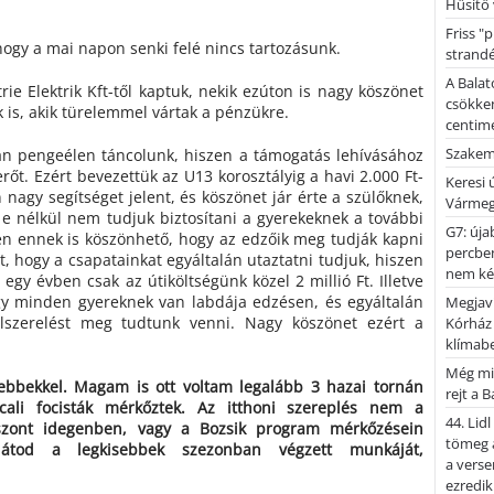
Hűsítő 
Friss "
gy a mai napon senki felé nincs tartozásunk.
strandé
A Balat
ie Elektrik Kft-től kaptuk, nekik ezúton is nagy köszönet
csökken
 is, akik türelemmel vártak a pénzükre.
centimé
Szakemb
n pengeélen táncolunk, hiszen a támogatás lehívásához
 erőt. Ezért bevezettük az U13 korosztályig a havi 2.000 Ft-
Keresi
 nagy segítséget jelent, és köszönet jár érte a szülőknek,
Vármeg
 e nélkül nem tudjuk biztosítani a gyerekeknek a további
G7: úja
 ennek is köszönhető, hogy az edzőik meg tudják kapni
percben
, hogy a csapatainkat egyáltalán utaztatni tudjuk, hiszen
nem kér
gy évben csak az útiköltségünk közel 2 millió Ft. Illetve
y minden gyereknek van labdája edzésen, és egyáltalán
Megjaví
lszerelést meg tudtunk venni. Nagy köszönet ezért a
Kórház
klímab
Még mi
sebbekkel. Magam is ott voltam legalább 3 hazai tornán
rejt a 
cali focisták mérkőztek. Az itthoni szereplés nem a
44. Lid
viszont idegenben, vagy a Bozsik program mérkőzésein
tömeg a
látod a legkisebbek szezonban végzett munkáját,
a verse
ezredik