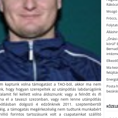
Rákóczi
Mozgó 
Fröccs,
Folytató
Álláshi
„Óriási
körül” 
Bernad
intézm
Elkezd
Ma kez
felújítá
Energiá
em kaptunk volna támogatást a TAO-ból, akkor ma nem
Posta h
ünk, hogy hogyan szerepeltek az utánpótlás labdarúgóink
bezárá
amit fel kellett volna áldoznunk: vagy a felnőtt és ifi
na el a tavaszi szezonban, vagy nem lenne utánpótlás
pótlásban dolgozó 4 edzőnknek 2011. szeptembertől
KÖZELB
éig, a támogatás megérkezéséig nem tudtunk munkabért
 millió forintos tartozásunk volt a csapatainkat szállító