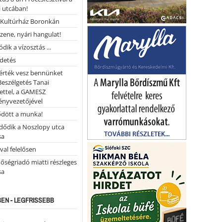
 utcában!
Kultúrház Boronkán
 zene, nyári hangulat!
dik a vízosztás ...
rdetés
 érték vesz bennünket
Beszélgetés Tanai
ettel, a GAMESZ
ényvezetőjével
ődött a munka!
dődik a Noszlopy utca
sa
val felelősen
őségriadó miatti részleges
sa
EN - LEGFRISSEBB