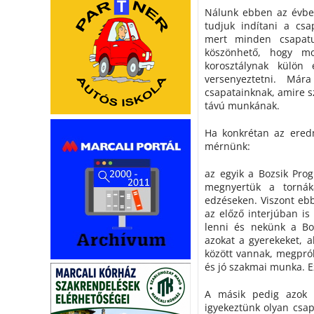
Nálunk ebben az évben
tudjuk indítani a csa
mert minden csapatu
köszönhető, hogy mo
korosztálynak külön
versenyeztetni. Már
csapatainknak, amire s
távú munkának.
Ha konkrétan az eredm
mérnünk:
az egyik a Bozsik Prog
megnyertük a tornáka
edzéseken. Viszont eb
az előző interjúban is
lenni és nekünk a Bo
azokat a gyerekeket, a
között vannak, megprób
és jó szakmai munka. 
A másik pedig azok a
igyekeztünk olyan csapa