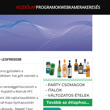
KEZDŐLAP
PROGRAMOK
WEBKAMERA
KERESÉS
- LEGFRISSEBB
oros győzelem a
ülésben: hat gólt szerzett a
s vereséggel búcsúzott a
 Kupától a Marcali VFC
nt 200 rajttal kezdődött a
cali Kupa Gyótapusztán
-átúszás - Reggel 7-kor