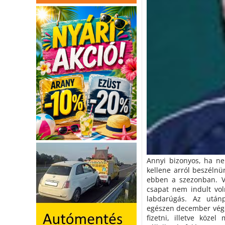
Annyi bizonyos, ha n
kellene arról beszéln
ebben a szezonban. Val
csapat nem indult vol
labdarúgás. Az után
egészen december vég
fizetni, illetve közel