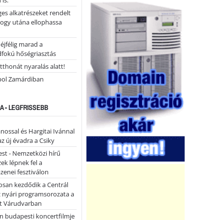
 is.
ges alkatrészeket rendelt
hogy utána ellophassa
éjfélig marad a
fokú hőségriasztás
tthonát nyaralás alatt!
ol Zamárdiban
A - LEGFRISSEBB
ánossal és Hargitai Ivánnal
az új évadra a Csiky
st - Nemzetközi hírű
k lépnek fel a
enei fesztiválon
san kezdődik a Centrál
z nyári programsorozata a
et Várudvarban
n budapesti koncertfilmje