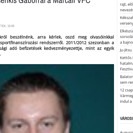
rajt, e
nevezés
Kékszal
versen
TEK, 15:05
Elkészü
sorsolá
król beszélnénk, arra kérlek, oszd meg olvasóinkkal
a bajn
 sportfinanszírozási rendszerről. 2011/2012 szezonban a
sági adó befizetések kedvezményezettje, mint az egyik
Ju-Jitsu
.
Kettős 
hatalm
Fesztiv
Balato
sem re
12 csap
Vármegy
indul a
VÁROSU
Auguszt