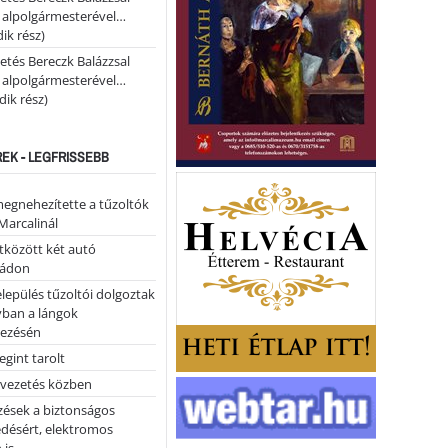
i alpolgármesterével…
ik rész)
etés Bereczk Balázzsal
i alpolgármesterével…
ik rész)
REK - LEGFRISSEBB
megnehezítette a tűzoltók
Marcalinál
tközött két autó
tádon
lepülés tűzoltói dolgoztak
yban a lángok
ezésén
gint tarolt
 vezetés közben
zések a biztonságos
désért, elektromos