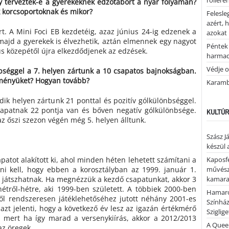
rolleren
y terveztek-e a gyerekeknek edzőtábort a nyár folyamán?
k korcsoportoknak és mikor?
Felesle
azért, 
. A Mini Foci EB kezdetéig, azaz június 24-ig edzenek a
azokat
 majd a gyerekek is élvezhetik, aztán elmennek egy nagyot
Péntek 
s közepétől újra elkezdődjenek az edzések.
harmad
Védje o
bséggel a 7. helyen zártunk a 10 csapatos bajnokságban.
tményüket? Hogyan tovább?
Karamb
dik helyen zártunk 21 ponttal és pozitív gólkülönbséggel.
csapatnak 22 pontja van és bőven negatív gólkülönbsége.
KULTÚR
az őszi szezon végén még 5. helyen álltunk.
Szász J
készül 
apatot alakított ki, ahol minden héten lehetett számítani a
Kaposfe
dni kell, hogy ebben a korosztályban az 1999. január 1.
művésze
k játszhatnak. Ha megnézzük a kezdő csapatunkat, akkor 3
kamaraz
 hétről-hétre, aki 1999-ben született. A többiek 2000-ben
Hamaro
ből rendszeresen játéklehetőséhez jutott néhány 2001-es
Színhá
 azt jelenti, hogy a következő év lesz az igazán értékmérő
Sziglig
, mert ha így marad a versenykiírás, akkor a 2012/2013
A Quee
az öregek.