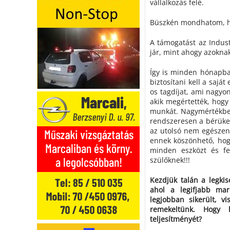
vállalkozás felé.
Büszkén mondhatom, ho
A támogatást az Industr
jár, mint ahogy azoknak
Így is minden hónapba
biztosítani kell a saját
os tagdíjat, ami nagyon
akik megértették, hogy
munkát. Nagymértékben
rendszeresen a bérüket
az utolsó nem egészen e
ennek köszönhető, hog
minden eszközt és fe
szülőknek!!!
Kezdjük talán a legki
ahol a legifjabb mar
legjobban sikerült, 
remekeltünk. Hogy 
teljesítményét?