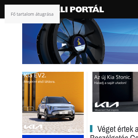
Fő tartalom átugrása
Véget értek 
Beszélgetés Cs