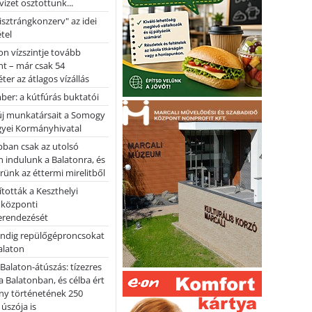
vizet osztottunk...
pisztrángkonzerv" az idei
tel
on vízszintje tovább
t – már csak 54
ter az átlagos vízállás
er: a kútfúrás buktatói
 új munkatársait a Somogy
yei Kormányhivatal
bban csak az utolsó
 indulunk a Balatonra, és
ünk az éttermi mirelitből
tották a Keszthelyi
 központi
erendezését
ndig repülőgéproncsokat
Balaton
l Balaton-átúszás: tízezres
 Balatonban, és célba ért
ny történetének 250
 úszója is