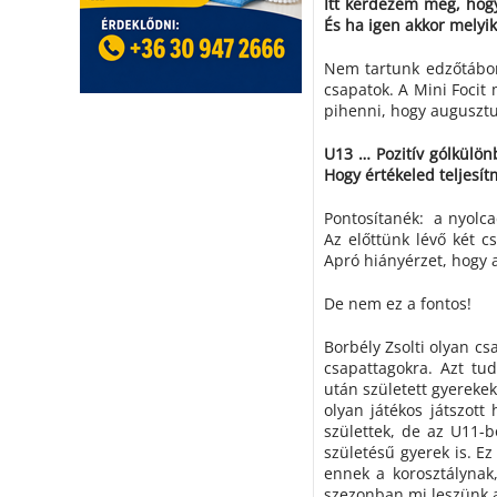
Itt kérdezem meg, hog
És ha igen akkor melyi
Nem tartunk edzőtábort
csapatok. A Mini Focit
pihenni, hogy augusztu
U13 … Pozitív gólkülön
Hogy értékeled teljesí
Pontosítanék: a nyolca
Az előttünk lévő két 
Apró hiányérzet, hogy 
De nem ez a fontos!
Borbély Zsolti olyan cs
csapattagokra. Azt tu
után született gyereke
olyan játékos játszott
születtek, de az U11-
születésű gyerek is. Ez
ennek a korosztálynak
szezonban mi leszünk 