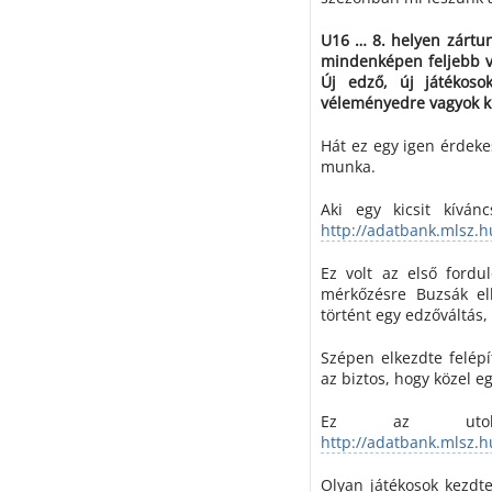
U16 … 8. helyen zártunk
mindenképen feljebb vo
Új edző, új játékos
véleményedre vagyok kí
Hát ez egy igen érdek
munka.
Aki egy kicsit kíván
http://adatbank.mlsz.
Ez volt az első fordu
mérkőzésre Buzsák el
történt egy edzőváltás, 
Szépen elkezdte felé
az biztos, hogy közel e
Ez az utolsó
http://adatbank.mlsz.
Olyan játékosok kezdte