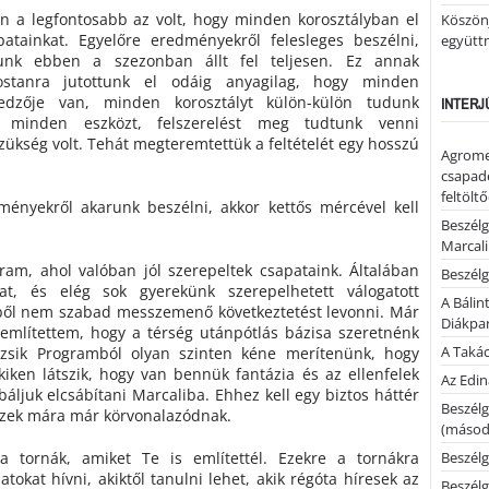
 a legfontosabb az volt, hogy minden korosztályban el
Köszönj
patainkat. Egyelőre eredményekről felesleges beszélni,
együtt
nk ebben a szezonban állt fel teljesen. Ez annak
stanra jutottunk el odáig anyagilag, hogy minden
 edzője van, minden korosztályt külön-külön tudunk
INTERJ
a minden eszközt, felszerelést meg tudtunk venni
zükség volt. Tehát megteremtettük a feltételét egy hosszú
Agrome
csapadé
feltölt
ényekről akarunk beszélni, akkor kettős mércével kell
Beszélg
Marcal
ram, ahol valóban jól szerepeltek csapataink. Általában
Beszélg
t, és elég sok gyerekünk szerepelhetett válogatott
A Bálin
ből nem szabad messzemenő következtetést levonni. Már
Diákpa
 említettem, hogy a térség utánpótlás bázisa szeretnénk
A Takác
zsik Programból olyan szinten kéne merítenünk, hogy
kiken látszik, hogy van bennük fantázia és az ellenfelek
Az Edi
áljuk elcsábítani Marcaliba. Ehhez kell egy biztos háttér
Beszélg
Ezek mára már körvonalazódnak.
(másodi
 tornák, amiket Te is említettél. Ezekre a tornákra
Beszélg
tokat hívni, akiktől tanulni lehet, akik régóta híresek az
Beszélg