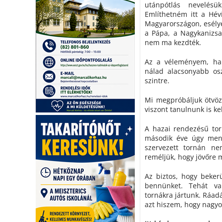
utánpótlás nevelésü
Említhetném itt a Hév
Magyarországon, esélye
a Pápa, a Nagykanizsa
nem ma kezdték.
Az a véleményem, ha 
nálad alacsonyabb osz
szintre.
Mi megpróbáljuk ötvözn
viszont tanulnunk is ke
A hazai rendezésű tor
második éve úgy ment
szervezett tornán ne
reméljük, hogy jövőre 
Az biztos, hogy beker
bennünket. Tehát va
tornákra jártunk. Ráad
azt hiszem, hogy nagyon