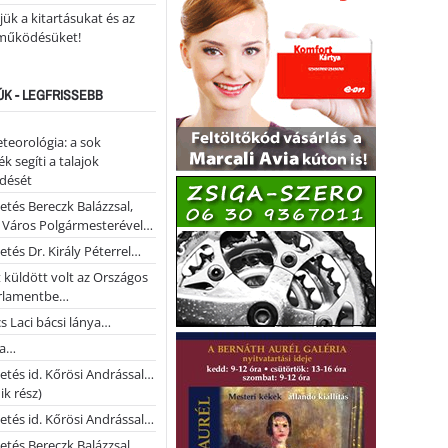
ük a kitartásukat és az
működésüket!
ÚK - LEGFRISSEBB
teorológia: a sok
k segíti a talajok
ődését
etés Bereczk Balázzsal,
i Város Polgármesterével…
etés Dr. Király Péterrel…
t küldött volt az Országos
rlamentbe…
s Laci bácsi lánya…
na…
etés id. Kőrösi Andrással…
k rész)
etés id. Kőrösi Andrással…
etés Bereczk Balázzsal