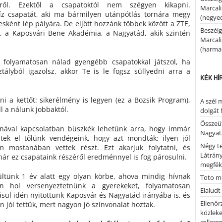
kről. Ezektől a csapatoktól nem szégyen kikapni.
Marcal
íz csapatát, aki ma bármilyen utánpótlás tornára megy
(negyed
sként lép pályára. De eljött hozzánk többek között a ZTE,
Beszélg
, a Kaposvári Bene Akadémia, a Nagyatád, akik szintén
Marcal
(harmad
folyamatosan nálad gyengébb csapatokkal játszol, ha
tályból igazolsz, akkor Te is le fogsz süllyedni arra a
KÉK HÍ
i a kettőt: sikerélmény is legyen (ez a Bozsik Program),
A szél 
ll a nálunk jobbaktól.
dolgát 
Összeü
nával kapcsolatban büszkék lehetünk arra, hogy immár
Nagya
ek el tőlünk vendégeink, hogy azt mondták: ilyen jól
Négy te
m mostanában vettek részt. Ezt akarjuk folytatni, és
Látrán
már ez csapataink részéről eredménnyel is fog párosulni.
megfék
ültünk 1 év alatt egy olyan körbe, ahova mindig hívnak
Toto me
n hol versenyeztetnünk a gyerekeket, folyamatosan
Elaludt
ásul idén nyitottunk Kaposvár és Nagyatád irányába is, és
Ellenőr
 jól tettük, mert nagyon jó színvonalat hoztak.
közleke