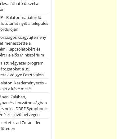
a lesz látható ősszel a
ban
P - Balatonmáriafürdő:
 fotótárlat nyílt a település
fordulóján
országos közgyűjtemény
ét menesztette a
lmi Kapcsolatokért és
ért Felelős Minisztérium
 alatt négyezer program
 látogatókat a 35.
etek Völgye Fesztiválon
balatoni kezdeményezés –
való a kévé mellé
ában, Zalában,
ban és Horvátországban
teznek a DDRF Symphonic
enészei jövő hétvégén
certet is ad Zorán idén
nfüreden