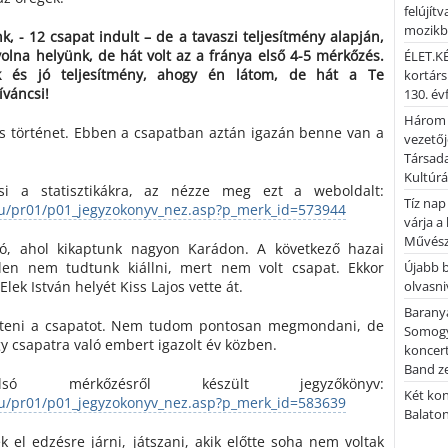
felújítv
mozik
, - 12 csapat indult – de a tavaszi teljesítmény alapján,
lna helyünk, de hát volt az a fránya első 4-5 mérkőzés.
ÉLET.KÉ
ok és jó teljesítmény, ahogy én látom, de hát a Te
kortárs
váncsi!
130. év
Három 
es történet. Ebben a csapatban aztán igazán benne van a
vezetőj
Társada
Kultúrá
csi a statisztikákra, az nézze meg ezt a weboldalt:
Tíz nap
hu/pr01/p01_jegyzokonyv_nez.asp?p_merk_id=573944
várja a
Művész
ló, ahol kikaptunk nagyon Karádon. A következő hazai
len nem tudtunk kiállni, mert nem volt csapat. Ekkor
Újabb 
Elek István helyét Kiss Lajos vette át.
olvasni
Barany
píteni a csapatot. Nem tudom pontosan megmondani, de
Somogy
gy csapatra való embert igazolt év közben.
koncer
Band z
 mérkőzésről készült jegyzőkönyv:
Két kon
hu/pr01/p01_jegyzokonyv_nez.asp?p_merk_id=583639
Balato
k el edzésre járni, játszani, akik előtte soha nem voltak