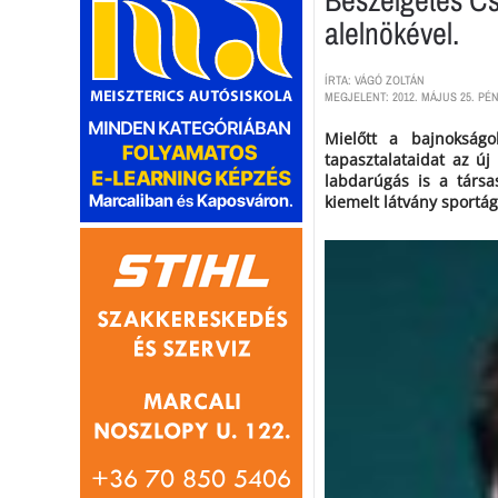
alelnökével.
ÍRTA: VÁGÓ ZOLTÁN
MEGJELENT: 2012. MÁJUS 25. PÉN
Mielőtt a bajnokságo
tapasztalataidat az új
labdarúgás is a társa
kiemelt látvány sportág