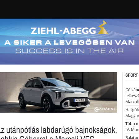
SPORT 
Gólzáp
felkész
Marcali
Hatgólo
Magyar
Több mi
az utánpótlás labdarúgó bajnokságok.
IV. Mar
ehkis Gáborral a Marcali VFC
Balaton