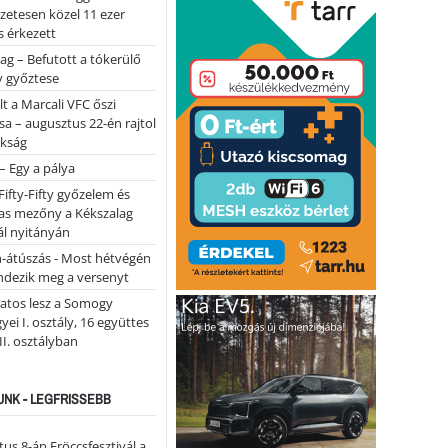
lőzetesen közel 11 ezer
 érkezett
ag – Befutott a tókerülő
y győztese
lt a Marcali VFC őszi
sa – augusztus 22-én rajtol
okság
 – Egy a pálya
Fifty-Fifty győzelem és
as mezőny a Kékszalag
ál nyitányán
n-átúszás - Most hétvégén
ndezik meg a versenyt
atos lesz a Somogy
ei I. osztály, 16 együttes
 II. osztályban
NK - LEGFRISSEBB
us 8-án Fröccsfesztivál a