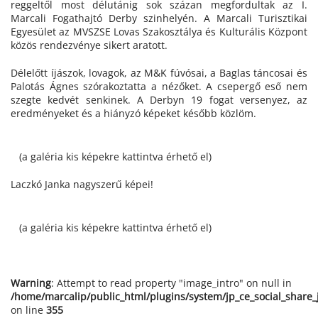
reggeltől most délutánig sok százan megfordultak az I.
Marcali Fogathajtó Derby szinhelyén. A Marcali Turisztikai
Egyesület az MVSZSE Lovas Szakosztálya és Kulturális Központ
közös rendezvénye sikert aratott.
Délelőtt íjászok, lovagok, az M&K fúvósai, a Baglas táncosai és
Palotás Ágnes szórakoztatta a nézőket. A csepergő eső nem
szegte kedvét senkinek. A Derbyn 19 fogat versenyez, az
eredményeket és a hiányzó képeket később közlöm.
(a galéria kis képekre kattintva érhető el)
Laczkó Janka nagyszerű képei!
(a galéria kis képekre kattintva érhető el)
Warning
: Attempt to read property "image_intro" on null in
/home/marcalip/public_html/plugins/system/jp_ce_social_share
on line
355