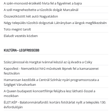
A szén-monoxid-érzékelő hívta fel a figyelmet a bajra
A szél megnehezítette a tűzoltók dolgát Marcalinál
Összeütközött két autó Nagyatádon
Négy település tűzoltói dolgoztak Látrányban a lángok megfékezésén
Toto megint tarolt
Elaludt vezetés közben
KULTÚRA - LEGFRISSEBB
Szász Jánossal és Hargitai Ivánnal készül az új évadra a Csiky
Kaposfest - Nemzetközi hírű művészek lépnek fel a kamarazenei
fesztiválon
Hamarosan kezdődik a Centrál Színház nyári programsorozata a
Szigliget Várudvarban
A Queen budapesti koncertfilmje felújítva lesz látható ősszel a
mozikban
ÉLET.KÉP - Balatonmáriafürdő: kortárs fotótárlat nyílt a település 130.
évfordulóján