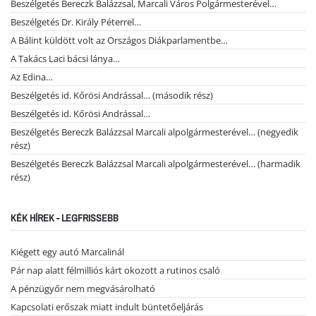
Beszélgetés Bereczk Balázzsal, Marcali Város Polgármesterével…
Beszélgetés Dr. Király Péterrel…
A Bálint küldött volt az Országos Diákparlamentbe…
A Takács Laci bácsi lánya…
Az Edina…
Beszélgetés id. Kőrösi Andrással… (második rész)
Beszélgetés id. Kőrösi Andrással…
Beszélgetés Bereczk Balázzsal Marcali alpolgármesterével… (negyedik
rész)
Beszélgetés Bereczk Balázzsal Marcali alpolgármesterével… (harmadik
rész)
KÉK HÍREK - LEGFRISSEBB
Kiégett egy autó Marcalinál
Pár nap alatt félmilliós kárt okozott a rutinos csaló
A pénzügyőr nem megvásárolható
Kapcsolati erőszak miatt indult büntetőeljárás