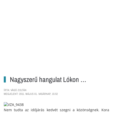
Nagyszerű hangulat Lókon …
ÍRTA: VÁGÓ ZOLTÁN
MEGJELENT: 2011. MÁJUS 01. VASÁRNAP, 15:52
Nem tudta az időjárás kedvét szegni a közönségnek. Kora