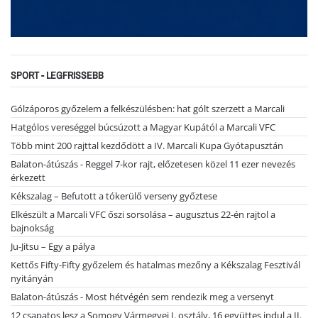
SPORT - LEGFRISSEBB
Gólzáporos győzelem a felkészülésben: hat gólt szerzett a Marcali
Hatgólos vereséggel búcsúzott a Magyar Kupától a Marcali VFC
Több mint 200 rajttal kezdődött a IV. Marcali Kupa Gyótapusztán
Balaton-átúszás - Reggel 7-kor rajt, előzetesen közel 11 ezer nevezés
érkezett
Kékszalag – Befutott a tókerülő verseny győztese
Elkészült a Marcali VFC őszi sorsolása – augusztus 22-én rajtol a
bajnokság
Ju-Jitsu – Egy a pálya
Kettős Fifty-Fifty győzelem és hatalmas mezőny a Kékszalag Fesztivál
nyitányán
Balaton-átúszás - Most hétvégén sem rendezik meg a versenyt
12 csapatos lesz a Somogy Vármegyei I. osztály, 16 együttes indul a II.