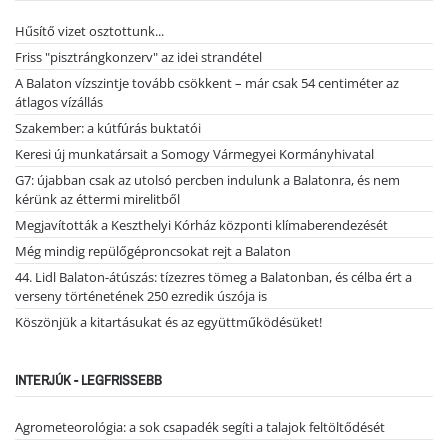
Hűsítő vizet osztottunk...
Friss "pisztrángkonzerv" az idei strandétel
A Balaton vízszintje tovább csökkent – már csak 54 centiméter az
átlagos vízállás
Szakember: a kútfúrás buktatói
Keresi új munkatársait a Somogy Vármegyei Kormányhivatal
G7: újabban csak az utolsó percben indulunk a Balatonra, és nem
kérünk az éttermi mirelitből
Megjavították a Keszthelyi Kórház központi klímaberendezését
Még mindig repülőgéproncsokat rejt a Balaton
44. Lidl Balaton-átúszás: tízezres tömeg a Balatonban, és célba ért a
verseny történetének 250 ezredik úszója is
Köszönjük a kitartásukat és az együttműködésüket!
INTERJÚK - LEGFRISSEBB
Agrometeorológia: a sok csapadék segíti a talajok feltöltődését