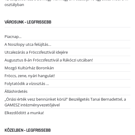
osztályban
VÁROSUNK - LEGFRISSEBB
Piacnap...
A Noszlopy utca felújítás…
Utcalezárás a Fröccsfesztivál idejére
Augusztus 8-án Fröccsfesztivál a Rákóczi utcában!
Mozgó Kultúrház Boronkán
Fröccs, zene, nyári hangulat!
Folytatódik a vízosztás ...
Álláshirdetés
„Óriási érték vesz bennünket körül” Beszélgetés Tanai Bernadettel, a
GAMESZ intézményvezetőjével
Elkezdődött a munka!
KÖZELBEN - LEGFRISSEBB