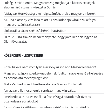
Hőség - Orbán Anita: Magyarország megkapja a kötelezettségek
alapján járó vízmennyiséget a Dunán
A Magyar Honvédségre mindig számíthatnak a magyar emberek
A Duna alacsony vízállása miatt 11 szállodahajó várakozik a folyó
magyarországi szakaszán
Eloltották a tüzet Székesfehérvár határában
OGY - A Tisza-frakció kezdeményezte, hogy jövő kedden legyen az
államfőválasztás
KÖZÉRDEKŰ - LEGFRISSEBB
Közel tíz éve nem volt ilyen alacsony az infláció Magyarországon!
Magyarországon az erkélynapelemek (balkon napelemek) elhelyezése
és használata törvényileg tilos?
Meta Verified: miért fizettem elő rá a Marcali Portálnál?
A magyar villamosenergia-rendszer nagy vizsgája…
Emelkedik a Duna Paksnál – a friss vízügyi adatok már óvatos
bizakodásra adnak okot
Az országos tisztifőorvos meghosszabbította a harmadfokú