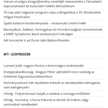
Három országos közgyűjtemény vezetőjét menesztette a Társadalmi
Kapcsolatokért és Kultúráért Felelős Minisztérium
Tíz nap alatt négyezer program várja a látogatókat a 35. Művészetek
Völgye Fesztiválon
Újabb balatoni kezdeményezés – olvasnivaló a kévé mellé
Baranyában, Zalában, Somogyban és Horvátországban koncerteznek
a DDRF Symphonic Band zenészei jövő hétvégén
Két koncertet is ad Zorán idén Balatonfüreden
MTI - LEGFRISSEBB
Lannert Judit: nagyon fontos a biztonságos tanévkezdés
Energiatakarékosság - Magyar Péter: péntektől nincs szükség az
önkéntes fogyasztáscsökkentésre
Kormányszóvivő: két részletben érkezik az iskolakezdési támogatás,
nem kell igényelni
Hőség - Folyamatosan itatják a vadakat a somogyi erdőkben
Hőség - Kormány: a Duna Paksnál az elmúlt 24 órában négy
centimétert emelkedett