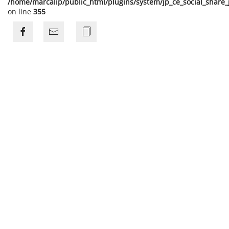
/home/marcalip/public_html/plugins/system/jp_ce_social_share
on line
355