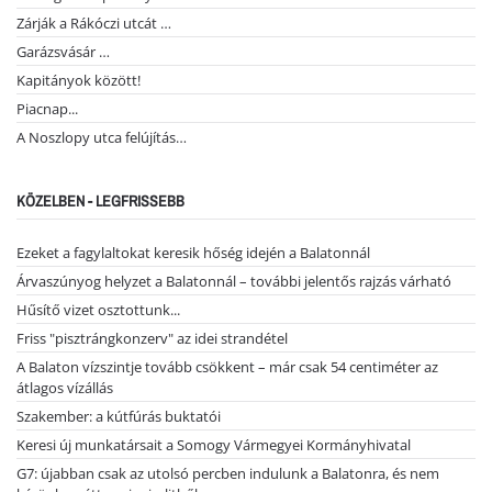
Zárják a Rákóczi utcát …
Garázsvásár …
Kapitányok között!
Piacnap...
A Noszlopy utca felújítás…
KÖZELBEN - LEGFRISSEBB
Ezeket a fagylaltokat keresik hőség idején a Balatonnál
Árvaszúnyog helyzet a Balatonnál – további jelentős rajzás várható
Hűsítő vizet osztottunk...
Friss "pisztrángkonzerv" az idei strandétel
A Balaton vízszintje tovább csökkent – már csak 54 centiméter az
átlagos vízállás
Szakember: a kútfúrás buktatói
Keresi új munkatársait a Somogy Vármegyei Kormányhivatal
G7: újabban csak az utolsó percben indulunk a Balatonra, és nem