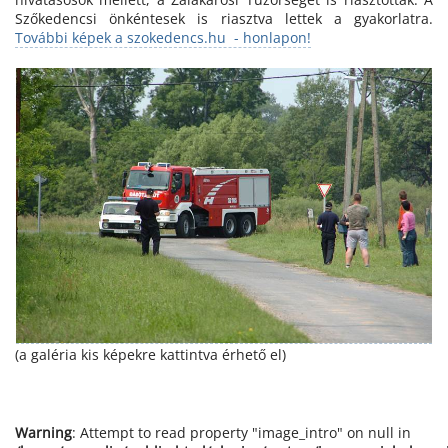
Szőkedencsi önkéntesek is riasztva lettek a gyakorlatra.
További képek a szokedencs.hu - honlapon!
(a galéria kis képekre kattintva érhető el)
Warning
: Attempt to read property "image_intro" on null in