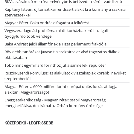
BKV: a várakozó metrószerelvénybe is betévedt a sérült vaddisznó
Kapitány István: új turisztikai rendszert alakít ki a kormány a szakmai
szervezetekkel
Magyar Péter: Baka András elfogadta a felkérést
Vegyszeradagolási probléma miatt kórházba került az Igali
Gyógyfürdő több vendége
Baka Andrást jelöli államfőnek a Tisza parlamenti frakciója
Rövidebb tanórákat javasolt a szaktárca az alsó tagozatos diákok
oktatásában
Több mint egymilliárd forinthoz jut a sármelléki repülőtér
Ruszin-Szendi Romulusz: az alakulatok visszakapják korábbi nevüket
szeptembertől
Magyar Péter: a 6000 milliárd forint európai uniós forrás át fogja
alakítani Magyarországot
Energiatakarékosság - Magyar Péter: stabil Magyarország
energiaellátása, de drámai az Orbán-kormány öröksége
KÖZÉRDEKŰ - LEGFRISSEBB