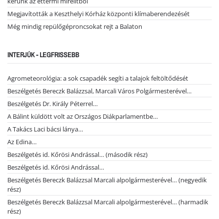
kérünk az éttermi mirelitből
Megjavították a Keszthelyi Kórház központi klímaberendezését
Még mindig repülőgéproncsokat rejt a Balaton
INTERJÚK - LEGFRISSEBB
Agrometeorológia: a sok csapadék segíti a talajok feltöltődését
Beszélgetés Bereczk Balázzsal, Marcali Város Polgármesterével…
Beszélgetés Dr. Király Péterrel…
A Bálint küldött volt az Országos Diákparlamentbe…
A Takács Laci bácsi lánya…
Az Edina…
Beszélgetés id. Kőrösi Andrással… (második rész)
Beszélgetés id. Kőrösi Andrással…
Beszélgetés Bereczk Balázzsal Marcali alpolgármesterével… (negyedik
rész)
Beszélgetés Bereczk Balázzsal Marcali alpolgármesterével… (harmadik
rész)