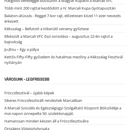
Hatgólos vereséggel búcsúzott a Magyar Kupától a Marcali VFC
Több mint 200 rajttal kezdődött a IV. Marcali Kupa Gyótapusztán
Balaton-átúszás - Reggel 7-kor rajt, előzetesen közel 11 ezer nevezés
érkezett
Kékszalag – Befutott a tókerülő verseny győztese
Elkészült a Marcali VFC őszi sorsolása – augusztus 22-én rajtol a
bajnokság
Ju-Jitsu – Egy a pálya
Kettős Fifty-Fifty győzelem és hatalmas mezőny a Kékszalag Fesztivál
nyitányán
VÁROSUNK - LEGFRISSEBB
Fröccsfesztivál – újabb képek
Sikeres Fröccsfesztivált rendeztek Marcaliban
A Marcali Szociális és Egészségügyi Szolgáltató Központ Bölcsődéje a
mai napon ünnepelte 50. születésnapját.
Hamarosan minden készen áll a Fröccsfesztiválra
Országos Vízipisztolycsata