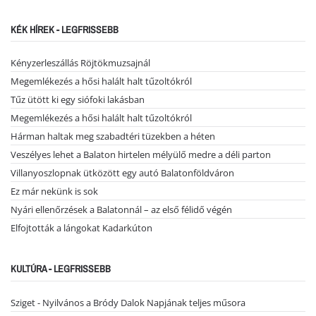
KÉK HÍREK - LEGFRISSEBB
Kényzerleszállás Röjtökmuzsajnál
Megemlékezés a hősi halált halt tűzoltókról
Tűz ütött ki egy siófoki lakásban
Megemlékezés a hősi halált halt tűzoltókról
Hárman haltak meg szabadtéri tüzekben a héten
Veszélyes lehet a Balaton hirtelen mélyülő medre a déli parton
Villanyoszlopnak ütközött egy autó Balatonföldváron
Ez már nekünk is sok
Nyári ellenőrzések a Balatonnál – az első félidő végén
Elfojtották a lángokat Kadarkúton
KULTÚRA - LEGFRISSEBB
Sziget - Nyilvános a Bródy Dalok Napjának teljes műsora