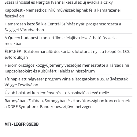
Szász Jánossal és Hargitai Ivánnal készül az új évadra a Csiky
Kaposfest - Nemzetközi hírű művészek lépnek fel a kamarazenei
fesztiválon
Hamarosan kezdődik a Centrál Színház nyári programsorozata a
Szigliget Várudvarban
A Queen budapesti koncertfilmje felújítva lesz látható ősszel a
mozikban
ÉLET.KÉP - Balatonmáriafürdő: kortárs fotótárlat nyílt a település 130.
évfordulóján
Három országos közgyűjtemény vezetőjét menesztette a Társadalmi
Kapcsolatokért és Kultúráért Felelős Minisztérium
Tíz nap alatt négyezer program várja a látogatókat a 35. Művészetek
Völgye Fesztiválon
Újabb balatoni kezdeményezés – olvasnivaló a kévé mellé
Baranyában, Zalában, Somogyban és Horvátországban koncerteznek
a DDRF Symphonic Band zenészei jövő hétvégén
MTI - LEGFRISSEBB