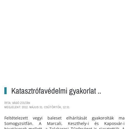
Katasztrófavédelmi gyakorlat ..
ÍRTA: VÁGÓ ZOLTÁN
MEGJELENT: 2012. MÁJUS 31. CSÜTÖRTÖK, 12:31
Feltételezett vegyi baleset elhárítását gyakorolták ma
Somogyzsitfán. A Marcali, Keszthely-i és Kaposvár-i
hivatásosok mellett, a Zalakarosi Tűzőrséget is riasztották. A