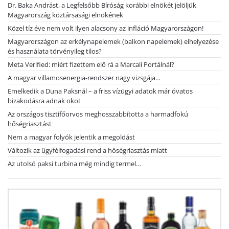
Dr. Baka Andrást, a Legfelsőbb Bíróság korábbi elnökét jelöljük
Magyarország köztársasági elnökének
Közel tíz éve nem volt ilyen alacsony az infláció Magyarországon!
Magyarországon az erkélynapelemek (balkon napelemek) elhelyezése
és használata törvényileg tilos?
Meta Verified: miért fizettem elő rá a Marcali Portálnál?
A magyar villamosenergia-rendszer nagy vizsgája…
Emelkedik a Duna Paksnál – a friss vízügyi adatok már óvatos
bizakodásra adnak okot
Az országos tisztifőorvos meghosszabbította a harmadfokú
hőségriasztást
Nem a magyar folyók jelentik a megoldást
Változik az ügyfélfogadási rend a hőségriasztás miatt
Az utolsó paksi turbina még mindig termel…