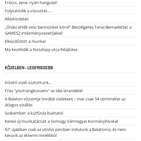
Fröccs, zene, nyári hangulat!
Folytatódik a vízosztás ...
Álláshirdetés
„Óriási érték vesz bennünket körül” Beszélgetés Tanai Bernadettel, a
GAMESZ intézményvezetőjével
Elkezdődött a munka!
Ma kezdődik a Noszlopy utca felújítása
KÖZELBEN - LEGFRISSEBB
Hűsítő vizet osztottunk...
Friss "pisztrángkonzerv" az idei strandétel
A Balaton vízszintje tovább csökkent – már csak 54 centiméter az
átlagos vízállás
Szakember: a kútfúrás buktatói
Keresi új munkatársait a Somogy Vármegyei Kormányhivatal
G7: újabban csak az utolsó percben indulunk a Balatonra, és nem
kérünk az éttermi mirelitből