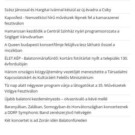
Szász Jánossal és Hargitai Ivánnal készül az új évadra a Csiky
Kaposfest - Nemzetközi hírű művészek lépnek fel a kamarazenei
fesztiválon
Hamarosan kezdődik a Centrál Színház nyári programsorozata a
Szigliget Várudvarban
A Queen budapesti koncertfilmje felújítva lesz látható ősszel a
mozikban
ÉLET.KÉP - Balatonmáriafürdő: kortárs fotótárlat nyílt a település 130.
évfordulóján
Három országos közgyűjtemény vezetőjét menesztette a Társadalmi
Kapcsolatokért és Kultúráért Felelős Minisztérium
Tíz nap alatt négyezer program várja a látogatókat a 35. Művészetek
Völgye Fesztiválon
Újabb balatoni kezdeményezés – olvasnivaló a kévé mellé
Baranyában, Zalában, Somogyban és Horvátországban koncerteznek
a DDRF Symphonic Band zenészei jövő hétvégén
Két koncertet is ad Zorán idén Balatonfüreden