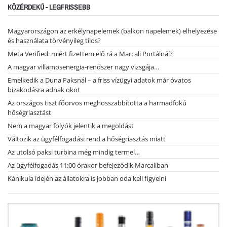
KÖZÉRDEKŰ - LEGFRISSEBB
Magyarországon az erkélynapelemek (balkon napelemek) elhelyezése
és használata törvényileg tilos?
Meta Verified: miért fizettem elő rá a Marcali Portálnál?
A magyar villamosenergia-rendszer nagy vizsgája…
Emelkedik a Duna Paksnál – a friss vízügyi adatok már óvatos
bizakodásra adnak okot
Az országos tisztifőorvos meghosszabbította a harmadfokú
hőségriasztást
Nem a magyar folyók jelentik a megoldást
Változik az ügyfélfogadási rend a hőségriasztás miatt
Az utolsó paksi turbina még mindig termel…
Az ügyfélfogadás 11:00 órakor befejeződik Marcaliban
Kánikula idején az állatokra is jobban oda kell figyelni