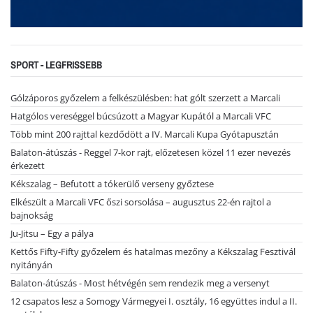
SPORT - LEGFRISSEBB
Gólzáporos győzelem a felkészülésben: hat gólt szerzett a Marcali
Hatgólos vereséggel búcsúzott a Magyar Kupától a Marcali VFC
Több mint 200 rajttal kezdődött a IV. Marcali Kupa Gyótapusztán
Balaton-átúszás - Reggel 7-kor rajt, előzetesen közel 11 ezer nevezés
érkezett
Kékszalag – Befutott a tókerülő verseny győztese
Elkészült a Marcali VFC őszi sorsolása – augusztus 22-én rajtol a
bajnokság
Ju-Jitsu – Egy a pálya
Kettős Fifty-Fifty győzelem és hatalmas mezőny a Kékszalag Fesztivál
nyitányán
Balaton-átúszás - Most hétvégén sem rendezik meg a versenyt
12 csapatos lesz a Somogy Vármegyei I. osztály, 16 együttes indul a II.