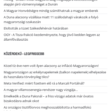
alapján járó vízmennyiséget a Dunán
A Magyar Honvédségre mindig számíthatnak a magyar emberek
A Duna alacsony vízállása miatt 11 szállodahajó várakozik a folyó
magyarországi szakaszán
Eloltották a tüzet Székesfehérvár határában
OGY - A Tisza-frakció kezdeményezte, hogy jövő kedden legyen az
államfőválasztás
KÖZÉRDEKŰ - LEGFRISSEBB
Közel tíz éve nem volt ilyen alacsony az infláció Magyarországon!
Magyarországon az erkélynapelemek (balkon napelemek) elhelyezése
és használata törvényileg tilos?
Meta Verified: miért fizettem elő rá a Marcali Portálnál?
A magyar villamosenergia-rendszer nagy vizsgája…
Emelkedik a Duna Paksnál – a friss vízügyi adatok már óvatos
bizakodásra adnak okot
Az országos tisztifőorvos meghosszabbította a harmadfokú