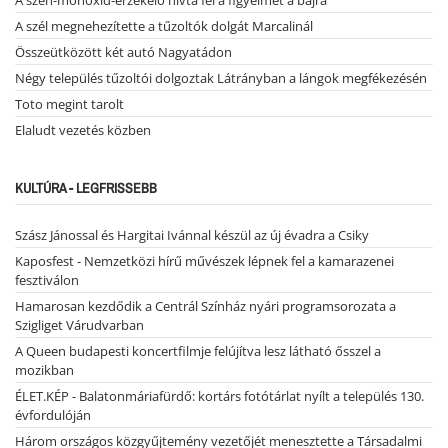
A szél megnehezítette a tűzoltók dolgát Marcalinál
Összeütközött két autó Nagyatádon
Négy település tűzoltói dolgoztak Látrányban a lángok megfékezésén
Toto megint tarolt
Elaludt vezetés közben
KULTÚRA - LEGFRISSEBB
Szász Jánossal és Hargitai Ivánnal készül az új évadra a Csiky
Kaposfest - Nemzetközi hírű művészek lépnek fel a kamarazenei
fesztiválon
Hamarosan kezdődik a Centrál Színház nyári programsorozata a
Szigliget Várudvarban
A Queen budapesti koncertfilmje felújítva lesz látható ősszel a
mozikban
ÉLET.KÉP - Balatonmáriafürdő: kortárs fotótárlat nyílt a település 130.
évfordulóján
Három országos közgyűjtemény vezetőjét menesztette a Társadalmi