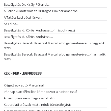
Beszélgetés Dr. Király Péterrel…
A Bálint küldött volt az Országos Diákparlamentbe…
A Takács Laci bácsi lánya…
Az Edina…
Beszélgetés id. Kőrösi Andrással… (második rész)
Beszélgetés id. Kőrösi Andrással…
Beszélgetés Bereczk Balázzsal Marcali alpolgármesterével… (negyedik
rész)
Beszélgetés Bereczk Balázzsal Marcali alpolgármesterével… (harmadik
rész)
KÉK HÍREK - LEGFRISSEBB
Kiégett egy autó Marcalinál
Pár nap alatt félmilliós kárt okozott a rutinos csaló
A pénzügyőr nem megvásárolható
Kapcsolati erőszak miatt indult büntetőeljárás
A szén-monoxid-érzékelő hívta fel a figyelmet a bajra