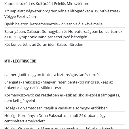
Kapcsolatokért és Kultúráért Felelős Minisztérium
Tíz nap alatt négyezer program várja a látogatókat a 35. Művészetek
Völgye Fesztiválon
Újabb balatoni kezdeményezés – olvasnivaló a kévé mellé
Baranyában, Zalában, Somogyban és Horvátországban koncerteznek
a DDRF Symphonic Band zenészei jövő hétvégén
Két koncertet is ad Zorán idén Balatonfüreden
MTI - LEGFRISSEBB
Lannert Judit: nagyon fontos a biztonságos tanévkezdés
Energiatakarékosság - Magyar Péter: péntektől nincs szükség az
önkéntes fogyasztáscsökkentésre
Kormányszóvivő: két részletben érkezik az iskolakezdési támogatás,
nem kell igényelni
Hőség - Folyamatosan itatják a vadakat a somogyi erdőkben
Hőség - Kormány: a Duna Paksnál az elmúlt 24 órában négy
centimétert emelkedett
Hőség - Orbán Anita: Magyarország megkapja a kötelezettségek