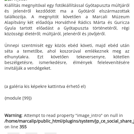
Kiállítás megnyitóval egy fotókiállítással Gyótapuszta múltjáról
és jelenéről kezdődött ma a Gyótáról elszármazottak
találkozója. A megnyitót követően a Marcali Múzeum
Alapítvány két előadója Horváthné Rádics Márta és Guricza
Gyula tartott előadást a Gyótapuszta történetéről, régi
közösségi életéről; múltjáról, jelenéről és jövőjéről.
Ünnepi szentmisét egy közös ebéd követi, majd ebéd után
séta a temetőbe, ahol koszorúval emlékeznek meg az
elhunytakra. Ezt követően tekeversenyre, kötetlen
beszélgetésre, ismerkedésre, élmények felelevenítésére
invitálják a vendégeket.
(a galéria kis képekre kattintva érhető el)
{module [99]}
Warning
: Attempt to read property "image_intro" on null in
/home/marcalip/public_html/plugins/system/jp_ce_social_share
on line
355