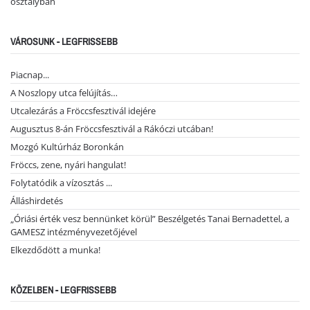
osztályban
VÁROSUNK - LEGFRISSEBB
Piacnap...
A Noszlopy utca felújítás…
Utcalezárás a Fröccsfesztivál idejére
Augusztus 8-án Fröccsfesztivál a Rákóczi utcában!
Mozgó Kultúrház Boronkán
Fröccs, zene, nyári hangulat!
Folytatódik a vízosztás ...
Álláshirdetés
„Óriási érték vesz bennünket körül” Beszélgetés Tanai Bernadettel, a
GAMESZ intézményvezetőjével
Elkezdődött a munka!
KÖZELBEN - LEGFRISSEBB