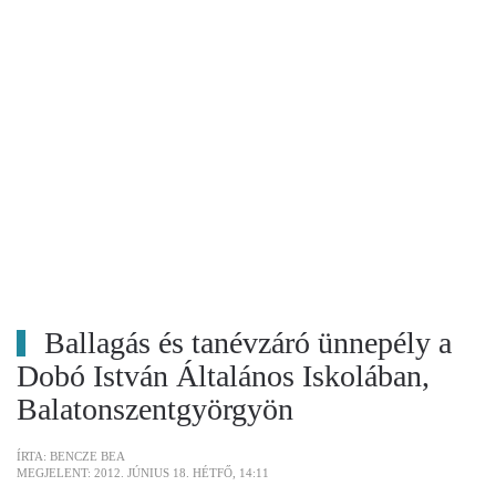
Ballagás és tanévzáró ünnepély a
Dobó István Általános Iskolában,
Balatonszentgyörgyön
ÍRTA: BENCZE BEA
MEGJELENT: 2012. JÚNIUS 18. HÉTFŐ, 14:11