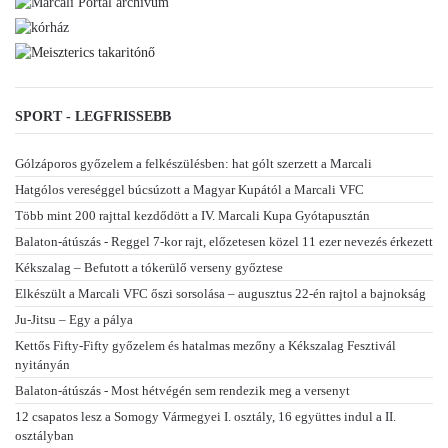
SPORT - LEGFRISSEBB
Gólzáporos győzelem a felkészülésben: hat gólt szerzett a Marcali
Hatgólos vereséggel búcsúzott a Magyar Kupától a Marcali VFC
Több mint 200 rajttal kezdődött a IV. Marcali Kupa Gyótapusztán
Balaton-átúszás - Reggel 7-kor rajt, előzetesen közel 11 ezer nevezés érkezett
Kékszalag – Befutott a tókerülő verseny győztese
Elkészült a Marcali VFC őszi sorsolása – augusztus 22-én rajtol a bajnokság
Ju-Jitsu – Egy a pálya
Kettős Fifty-Fifty győzelem és hatalmas mezőny a Kékszalag Fesztivál
nyitányán
Balaton-átúszás - Most hétvégén sem rendezik meg a versenyt
12 csapatos lesz a Somogy Vármegyei I. osztály, 16 együttes indul a II.
osztályban