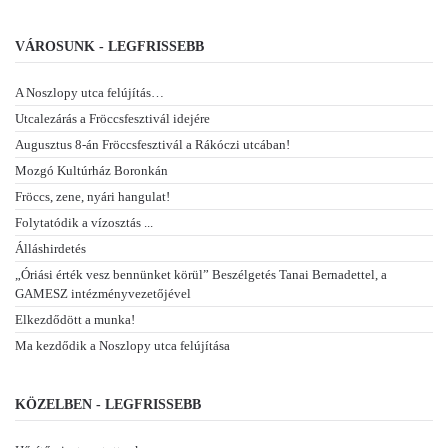
VÁROSUNK - LEGFRISSEBB
A Noszlopy utca felújítás…
Utcalezárás a Fröccsfesztivál idejére
Augusztus 8-án Fröccsfesztivál a Rákóczi utcában!
Mozgó Kultúrház Boronkán
Fröccs, zene, nyári hangulat!
Folytatódik a vízosztás ...
Álláshirdetés
„Óriási érték vesz bennünket körül” Beszélgetés Tanai Bernadettel, a
GAMESZ intézményvezetőjével
Elkezdődött a munka!
Ma kezdődik a Noszlopy utca felújítása
KÖZELBEN - LEGFRISSEBB