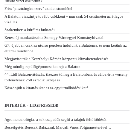
Hűsítő vizet osztottunk...
Friss "pisztrángkonzerv" az idei strandétel
A Balaton vízszintje tovább csökkent – már csak 54 centiméter az átlagos
vízállás
Szakember: a kútfúrás buktatói
Keresi új munkatársait a Somogy Vármegyei Kormányhivatal
G7: újabban csak az utolsó percben indulunk a Balatonra, és nem kérünk az
éttermi mirelitből
Megjavították a Keszthelyi Kórház központi klímaberendezését
Még mindig repülőgéproncsokat rejt a Balaton
44. Lidl Balaton-átúszás: tízezres tömeg a Balatonban, és célba ért a verseny
történetének 250 ezredik úszója is
Köszönjük a kitartásukat és az együttműködésüket!
INTERJÚK - LEGFRISSEBB
Agrometeorológia: a sok csapadék segíti a talajok feltöltődését
Beszélgetés Bereczk Balázzsal, Marcali Város Polgármesterével…