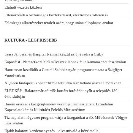
Elaludt vezetés közben
Ellenőrzések a biztonságos közlekedésért, elektromos rolleren is.
Felesleges alkatrészeket rendelt azért, hogy utána ellophassa azokat
KULTÚRA - LEGFRISSEBB
Szász Jánossal és Hargitai Ivánnal készül az új évadra a Csiky
Kaposfest - Nemzetközi hírű művészek lépnek fel a kamarazenei fesztiválon
Hamarosan kezdődik a Centrál Színház nyári programsorozata a Szigliget
Várudvarban
A Queen budapesti koncertfilmje felújítva lesz látható ősszel a mozikban
ÉLET.KÉP - Balatonmáriafürdő: kortárs fotótárlat nyílt a település 130.
évfordulóján
Három országos közgyűjtemény vezetőjét menesztette a Társadalmi
Kapcsolatokért és Kultúráért Felelős Minisztérium
Tíz nap alatt négyezer program várja a látogatókat a 35. Művészetek Völgye
Fesztiválon
Újabb balatoni kezdeményezés – olvasnivaló a kévé mellé