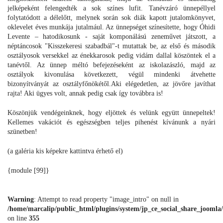
jelképeként felengedték a sok színes lufit. Tanévzáró ünnepéllyel
folytatódott a délelőtt, melynek során sok diák kapott jutalomkönyvet,
oklevelet éves munkája jutalmául. Az ünnepséget színesítette, hogy Óhidi
Levente – hatodikosunk - saját komponálású zeneművet játszott, a
néptáncosok "Kisszekeresi szabadbál"-t mutattak be, az első és második
osztályosok versekkel az énekkarosok pedig vidám dallal köszöntek el a
tanévtől. Az ünnep méltó befejezéseként az iskolazászló, majd az
osztályok kivonulása következett, végül mindenki átvehette
bizonyítványát az osztályfőnökétől.Aki elégedetlen, az jövőre javíthat
rajta! Aki ügyes volt, annak pedig csak így továbbra is!
Köszönjük vendégeinknek, hogy eljöttek és velünk együtt ünnepeltek!
Kellemes vakációt és egészségben teljes pihenést kívánunk a nyári
szünetben!
(a galéria kis képekre kattintva érhető el)
{module [99]}
Warning
: Attempt to read property "image_intro" on null in
/home/marcalip/public_html/plugins/system/jp_ce_social_share_joomla/
on line
355