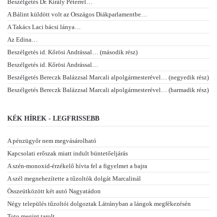
Beszélgetés Dr. Király Péterrel…
A Bálint küldött volt az Országos Diákparlamentbe…
A Takács Laci bácsi lánya…
Az Edina…
Beszélgetés id. Kőrösi Andrással… (második rész)
Beszélgetés id. Kőrösi Andrással…
Beszélgetés Bereczk Balázzsal Marcali alpolgármesterével… (negyedik rész)
Beszélgetés Bereczk Balázzsal Marcali alpolgármesterével… (harmadik rész)
KÉK HÍREK - LEGFRISSEBB
A pénzügyőr nem megvásárolható
Kapcsolati erőszak miatt indult büntetőeljárás
A szén-monoxid-érzékelő hívta fel a figyelmet a bajra
A szél megnehezítette a tűzoltók dolgát Marcalinál
Összeütközött két autó Nagyatádon
Négy település tűzoltói dolgoztak Látrányban a lángok megfékezésén
Toto megint tarolt