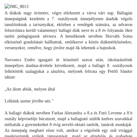
A diákok nagy örömére, végre elérkezett a várva várt nap. Ballagási
ünnepségünk kezdetén a 7. osztályosok ünnepélyesen átadták végzős
tanulóinknak a tarisznyákat, eközben a vendégek számára, az udvaron
felsorolásra került valamennyi ballagó diák neve és a 8 év folyamán őket
tanító pedagógusok névsora. A hetedikesek nevében Horváth Soma
elköszönő gondolatait hallhattuk, emlékezve a közös diákmérkőzésekre,
versenyekre, remélve, hogy jövőre majd ők lehetnek a bajnokok.
Navrasics Endre igazgató úr köszöntő szavai után, iskolazászlónk
ünnepélyes átadása-átvétele következett, majd a ballagó 8. osztályosok
felkötötték szalagjukat a zászlóra, melynek felirata egy Petőfi Sándor
idézet:
„Az álom ablak, melyen által
Lelkünk szeme jövőbe néz."
A ballagó diákok nevében Farkas Alexandra a 8.a és Futó Levente a 8.b
osztály képviselője búcsúzott, majd a ballagtató szülők kedves szavaikkal
méltatták a gyermekeiket 8 évig nevelő-oktató tanítók, tanárok munkáját.
Az ünnepség megható része volt, amikor a végzősök egy szál virággal
megköszönték szüleik támogatását, majd az elindulás és szabadság