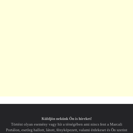
Küldjön nekünk Ön is híreket!
Történt olyan esemény vagy hír a térségében ami nincs fent a Marcali
Portálon, esetleg hallott, látott, fényképezett, valami érdekeset és Ön szerint