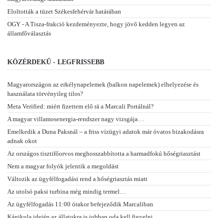
Eloltották a tüzet Székesfehérvár határában
OGY - A Tisza-frakció kezdeményezte, hogy jövő kedden legyen az
államfőválasztás
KÖZÉRDEKŰ - LEGFRISSEBB
Magyarországon az erkélynapelemek (balkon napelemek) elhelyezése és
használata törvényileg tilos?
Meta Verified: miért fizettem elő rá a Marcali Portálnál?
A magyar villamosenergia-rendszer nagy vizsgája…
Emelkedik a Duna Paksnál – a friss vízügyi adatok már óvatos bizakodásra
adnak okot
Az országos tisztifőorvos meghosszabbította a harmadfokú hőségriasztást
Nem a magyar folyók jelentik a megoldást
Változik az ügyfélfogadási rend a hőségriasztás miatt
Az utolsó paksi turbina még mindig termel…
Az ügyfélfogadás 11:00 órakor befejeződik Marcaliban
Kánikula idején az állatokra is jobban oda kell figyelni