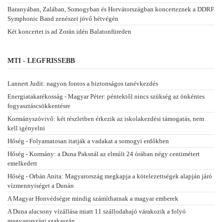
Baranyában, Zalában, Somogyban és Horvátországban koncerteznek a DDRF
Symphonic Band zenészei jövő hétvégén
Két koncertet is ad Zorán idén Balatonfüreden
MTI - LEGFRISSEBB
Lannert Judit: nagyon fontos a biztonságos tanévkezdés
Energiatakarékosság - Magyar Péter: péntektől nincs szükség az önkéntes
fogyasztáscsökkentésre
Kormányszóvivő: két részletben érkezik az iskolakezdési támogatás, nem
kell igényelni
Hőség - Folyamatosan itatják a vadakat a somogyi erdőkben
Hőség - Kormány: a Duna Paksnál az elmúlt 24 órában négy centimétert
emelkedett
Hőség - Orbán Anita: Magyarország megkapja a kötelezettségek alapján járó
vízmennyiséget a Dunán
A Magyar Honvédségre mindig számíthatnak a magyar emberek
A Duna alacsony vízállása miatt 11 szállodahajó várakozik a folyó
magyarországi szakaszán