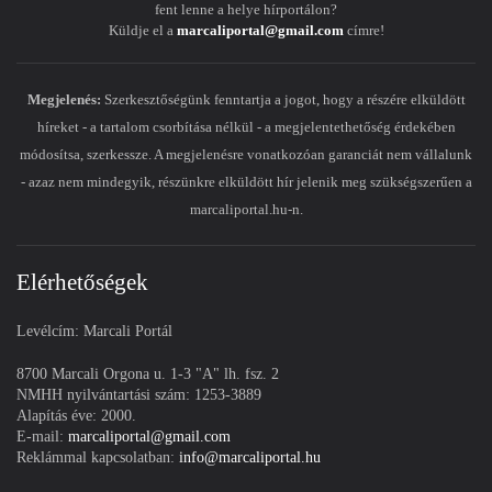
fent lenne a helye hírportálon?
Küldje el a
marcaliportal@gmail.com
címre!
Megjelenés:
Szerkesztőségünk fenntartja a jogot, hogy a részére elküldött
híreket - a tartalom csorbítása nélkül - a megjelentethetőség érdekében
módosítsa, szerkessze. A megjelenésre vonatkozóan garanciát nem vállalunk
- azaz nem mindegyik, részünkre elküldött hír jelenik meg szükségszerűen a
marcaliportal.hu-n.
Elérhetőségek
Levélcím: Marcali Portál
8700 Marcali Orgona u. 1-3 "A" lh. fsz. 2
NMHH nyilvántartási szám: 1253-3889
Alapítás éve: 2000.
E-mail:
marcaliportal@gmail.com
Reklámmal kapcsolatban:
info@marcaliportal.hu