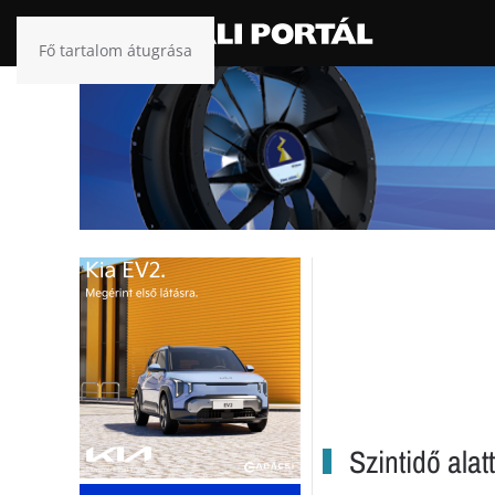
Fő tartalom átugrása
Szintidő ala