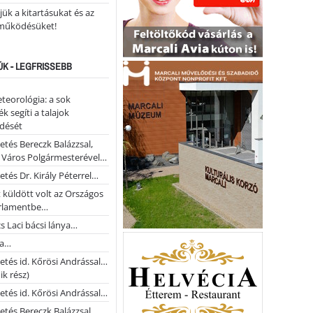
ük a kitartásukat és az
működésüket!
ÚK - LEGFRISSEBB
teorológia: a sok
k segíti a talajok
ődését
etés Bereczk Balázzsal,
i Város Polgármesterével…
etés Dr. Király Péterrel…
t küldött volt az Országos
rlamentbe…
s Laci bácsi lánya…
na…
etés id. Kőrösi Andrással…
k rész)
etés id. Kőrösi Andrással…
etés Bereczk Balázzsal