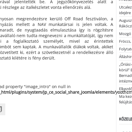
ával jelentették be. A jegyzőkönyvezetés alatt a
 részlege az italkészletet vonta ellenőrzés alá.
Utcalez
idejére
yosan megrendezésre kerülő Off Road fesztiválon, a
Auguszt
yázás mellett a NAV munkatársai is jelen voltak. A
Rákóczi
aradt, de nyugtaadás elmulasztása így is rögzítésre
Mozgó 
kavállaló nem tudta megnevezni a munkáltatóját, így nem
ani a foglalkoztató személyét, mivel az érintettek
Fröccs,
ömböt sem kaptak. A munkavállalók diákok voltak, akiket
Folytató
özvetített ki, ezért a szövetkezetnél a rendelkezésre álló
Álláshi
oztató kilétére is fény derült.
„Óriási
körül” 
Bernad
intézm
ead property "image_intro" on null in
Elkezd
_html/plugins/system/jp_ce_social_share_joomla/elements/yoothe
Ma kez
felújítá
KÖZELB