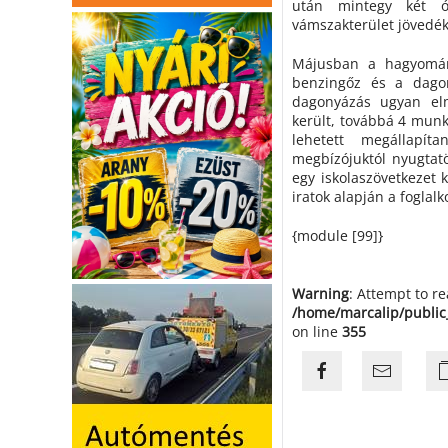
után mintegy két ór
vámszakterület jövedéki
Májusban a hagyomán
benzingőz és a dagon
dagonyázás ugyan elm
került, továbbá 4 mun
lehetett megállapít
megbízójuktól nyugtat
egy iskolaszövetkezet k
iratok alapján a foglalk
{module [99]}
Warning
: Attempt to r
/home/marcalip/public
on line
355