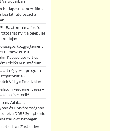
et Várudvarban
n budapesti koncertfilmje
a lesz látható ősszel a
ban
P - Balatonmáriafürdő:
 fotótárlat nyílt a település
fordulóján
országos közgyűjtemény
ét menesztette a
lmi Kapcsolatokért és
ért Felelős Minisztérium
 alatt négyezer program
 látogatókat a 35.
etek Völgye Fesztiválon
balatoni kezdeményezés –
való a kévé mellé
ában, Zalában,
ban és Horvátországban
teznek a DDRF Symphonic
enészei jövő hétvégén
certet is ad Zorán idén