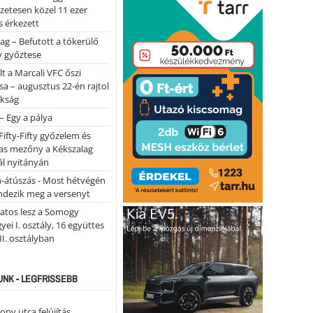
lőzetesen közel 11 ezer
 érkezett
ag – Befutott a tókerülő
y győztese
lt a Marcali VFC őszi
sa – augusztus 22-én rajtol
okság
 – Egy a pálya
Fifty-Fifty győzelem és
as mezőny a Kékszalag
ál nyitányán
n-átúszás - Most hétvégén
ndezik meg a versenyt
atos lesz a Somogy
ei I. osztály, 16 együttes
 II. osztályban
NK - LEGFRISSEBB
opy utca felújítás…