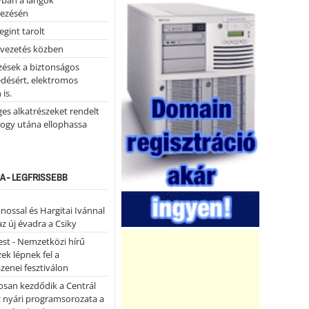
yban a lángok
ezésén
gint tarolt
 vezetés közben
zések a biztonságos
désért, elektromos
 is.
ges alkatrészeket rendelt
hogy utána ellophassa
A - LEGFRISSEBB
ánossal és Hargitai Ivánnal
az új évadra a Csiky
st - Nemzetközi hírű
k lépnek fel a
enei fesztiválon
san kezdődik a Centrál
z nyári programsorozata a