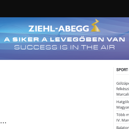
SPORT 
Gólzáp
felkész
Marcali
Hatgólo
Magyar
Több mi
tt…
IV. Mar
Balaton