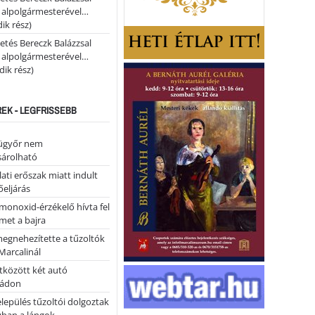
i alpolgármesterével…
ik rész)
etés Bereczk Balázzsal
i alpolgármesterével…
ik rész)
REK - LEGFRISSEBB
ügyőr nem
árolható
ati erőszak miatt indult
eljárás
monoxid-érzékelő hívta fel
lmet a bajra
megnehezítette a tűzoltók
Marcalinál
tközött két autó
tádon
lepülés tűzoltói dolgoztak