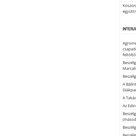
Köszönj
együtt
INTERJ
Agrome
csapadé
feltölt
Beszélg
Marcal
Beszélg
A Bálin
Diákpa
A Takác
Az Edi
Beszélg
(másodi
Beszélg
Beszélg