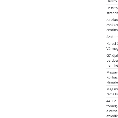
Hűsítő 
Friss "
strandé
A Balat
csökken
centimé
Szakemb
Keresi
Vármeg
G7: úja
percben
nem kér
Megjaví
Kórház
klímab
Még mi
rejt a 
44. Lid
tömeg a
a verse
ezredik