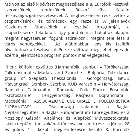
Ma volt az első kibővített megbeszélése a 8. Eurofolk Fesztivál
szervezőinek, rendezőinek. Bőszné Kiss Katalin
fesztiváligazgató vezetésével. A megbeszélésen részt vettek a
csoportkísérők, és tolmácsok egy része is. A jelenlévők
részletesen átbeszélték a fesztivál programját, a
csoportkísérők feladatait. Úgy gondolom a hallottak alapján
megint nagyszerűen fogunk szórakozni, megint tele lesz a
város vendégekkel. Az alábbiakban egy kis ízelítőt
olvashatnak a fesztiválról. Persze változás még lehetséges de
azért a jelentősebb program pontok már véglegesek.
Kilenc külföldi együttes (Harmanfolk Istanbul – Törökország,
Folk ensembles Madara and Zvanche – Bulgária, Folk dance
group of Skepasto Thessaloniki – Görögország, GKUD
"Ravangrad" Sombor- Szerbia, KUD Varasdin – Horvátország,
Rapsodia Calimanilor- Románia, Folk Dance Ensemble
"Krotoszanie" – Lengyelország, Raspeani Dojranchani –
Macedónia, ASSOCIAZIONE CULTURALE E FOLCLORISTICA
"URBANITAS" – Olaszország) valamint a Baglas
Néptáncegyüttes, a Baglas Fundamentum Táncegyüttes, és a
Noszlopy Gáspár Általános és Alapfokú Művészetoktatási
Iskola néptánc tanszakának táncosai vesznek részt a június 28
és július 1 között megrendezésre kerülő 8. Eurofolk