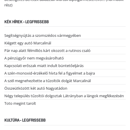
rész)
KÉK HÍREK - LEGFRISSEBB
Segítségnyújtás a szomszédos vármegyében
Kiégett egy autó Marcalinál
Pár nap alatt félmilliós kárt okozott a rutinos csaló
A pénzügyőr nem megvásárolható
Kapcsolati erőszak miatt indult büntetőeljárás
A szén-monoxid-érzékelő hívta fel a figyelmet a bajra
A szél megnehezítette a tűzoltók dolgát Marcalinál
Összeütközött két autó Nagyatádon
Négy település tűzoltói dolgoztak Látrányban a lángok megfékezésén
Toto megint tarolt
KULTÚRA - LEGFRISSEBB