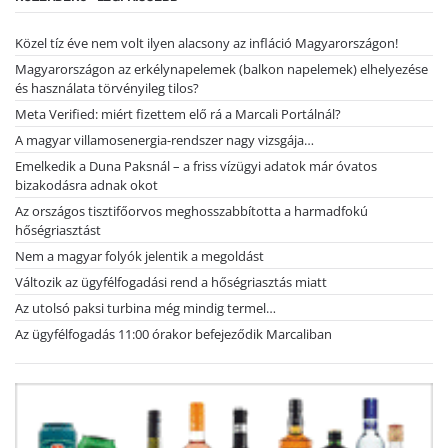
Közel tíz éve nem volt ilyen alacsony az infláció Magyarországon!
Magyarországon az erkélynapelemek (balkon napelemek) elhelyezése
és használata törvényileg tilos?
Meta Verified: miért fizettem elő rá a Marcali Portálnál?
A magyar villamosenergia-rendszer nagy vizsgája…
Emelkedik a Duna Paksnál – a friss vízügyi adatok már óvatos
bizakodásra adnak okot
Az országos tisztifőorvos meghosszabbította a harmadfokú
hőségriasztást
Nem a magyar folyók jelentik a megoldást
Változik az ügyfélfogadási rend a hőségriasztás miatt
Az utolsó paksi turbina még mindig termel…
Az ügyfélfogadás 11:00 órakor befejeződik Marcaliban