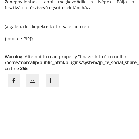
Zenepavilonhoz, ahol megkezdődik a Népek Bálja a
fesztiválon résztvevő együttesek táncháza.
(a galéria kis képekre kattintva érhető el)
{module [99]}
Warning
: Attempt to read property "image_intro" on null in
/home/marcalip/public_html/plugins/system/jp_ce_social_share
on line
355