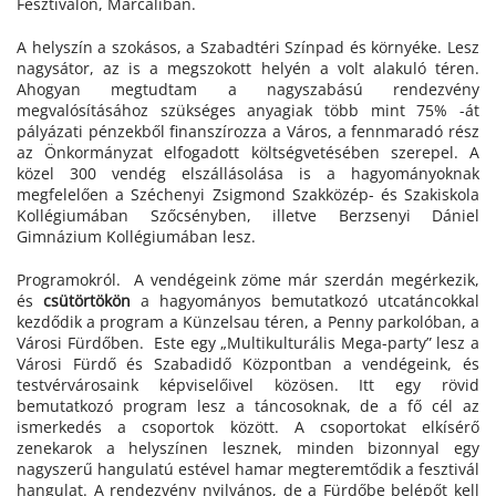
Fesztiválon, Marcaliban.
A helyszín a szokásos, a Szabadtéri Színpad és környéke. Lesz
nagysátor, az is a megszokott helyén a volt alakuló téren.
Ahogyan megtudtam a nagyszabású rendezvény
megvalósításához szükséges anyagiak több mint 75% -át
pályázati pénzekből finanszírozza a Város, a fennmaradó rész
az Önkormányzat elfogadott költségvetésében szerepel. A
közel 300 vendég elszállásolása is a hagyományoknak
megfelelően a Széchenyi Zsigmond Szakközép- és Szakiskola
Kollégiumában Szőcsényben, illetve Berzsenyi Dániel
Gimnázium Kollégiumában lesz.
Programokról. A vendégeink zöme már szerdán megérkezik,
és
csütörtökön
a hagyományos bemutatkozó utcatáncokkal
kezdődik a program a Künzelsau téren, a Penny parkolóban, a
Városi Fürdőben. Este egy „Multikulturális Mega-party” lesz a
Városi Fürdő és Szabadidő Központban a vendégeink, és
testvérvárosaink képviselőivel közösen. Itt egy rövid
bemutatkozó program lesz a táncosoknak, de a fő cél az
ismerkedés a csoportok között. A csoportokat elkísérő
zenekarok a helyszínen lesznek, minden bizonnyal egy
nagyszerű hangulatú estével hamar megteremtődik a fesztivál
hangulat. A rendezvény nyilvános, de a Fürdőbe belépőt kell