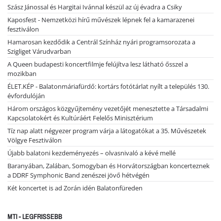
Szász Jánossal és Hargitai Ivánnal készül az új évadra a Csiky
Kaposfest - Nemzetközi hírű művészek lépnek fel a kamarazenei
fesztiválon
Hamarosan kezdődik a Centrál Színház nyári programsorozata a
Szigliget Várudvarban
A Queen budapesti koncertfilmje felújítva lesz látható ősszel a
mozikban
ÉLET.KÉP - Balatonmáriafürdő: kortárs fotótárlat nyílt a település 130.
évfordulóján
Három országos közgyűjtemény vezetőjét menesztette a Társadalmi
Kapcsolatokért és Kultúráért Felelős Minisztérium
Tíz nap alatt négyezer program várja a látogatókat a 35. Művészetek
Völgye Fesztiválon
Újabb balatoni kezdeményezés – olvasnivaló a kévé mellé
Baranyában, Zalában, Somogyban és Horvátországban koncerteznek
a DDRF Symphonic Band zenészei jövő hétvégén
Két koncertet is ad Zorán idén Balatonfüreden
MTI - LEGFRISSEBB