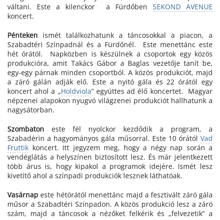
váltani. Este a kilenckor a Fürdőben
SEKOND AVENUE
koncert.
Pénteken
ismét találkozhatunk a táncosokkal a piacon, a
Szabadtéri Színpadnál és a Fürdőnél. Este menettánc este
hét órától. Napközben is készülnek a csoportok egy közös
produkcióra, amit Takács Gábor a Baglas vezetője tanít be,
egy-egy párnak minden csoportból. A közös produkciót, majd
a záró gálán adják elő. Este a nyitó gála és 22 órától egy
koncert ahol a „
Holdviola
” együttes ad élő koncertet. Magyar
népzenei alapokon nyugvó világzenei produkciót hallhatunk a
nagysátorban.
Szombaton
este fél nyolckor kezdődik a program, a
Szabadérin a hagyományos gála műsorral. Este 10 órától
Vad
Fruttik
koncert. Itt jegyzem meg, hogy a négy nap során a
vendéglátás a helyszínen biztosított lesz. És már jelentkezett
több árus is, hogy kipakol a programok idejére. Ismét lesz
kivetítő ahol a színpadi produkciók lesznek láthatóak.
Vasárnap
este hétórától menettánc majd a fesztivált záró gála
műsor a Szabadtéri Színpadon. A közös produkció lesz a záró
szám, majd a táncosok a nézőket felkérik és „felvezetik” a