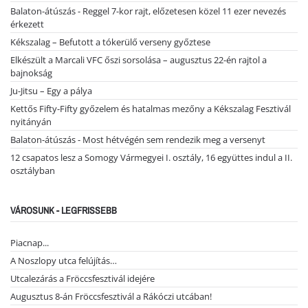
Balaton-átúszás - Reggel 7-kor rajt, előzetesen közel 11 ezer nevezés
érkezett
Kékszalag – Befutott a tókerülő verseny győztese
Elkészült a Marcali VFC őszi sorsolása – augusztus 22-én rajtol a
bajnokság
Ju-Jitsu – Egy a pálya
Kettős Fifty-Fifty győzelem és hatalmas mezőny a Kékszalag Fesztivál
nyitányán
Balaton-átúszás - Most hétvégén sem rendezik meg a versenyt
12 csapatos lesz a Somogy Vármegyei I. osztály, 16 együttes indul a II.
osztályban
VÁROSUNK - LEGFRISSEBB
Piacnap...
A Noszlopy utca felújítás…
Utcalezárás a Fröccsfesztivál idejére
Augusztus 8-án Fröccsfesztivál a Rákóczi utcában!