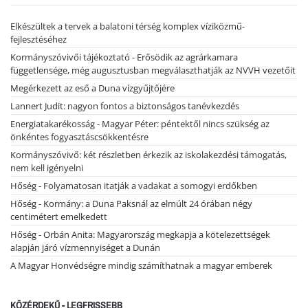
Elkészültek a tervek a balatoni térség komplex víziközmű-
fejlesztéséhez
Kormányszóvivői tájékoztató - Erősödik az agrárkamara
függetlensége, még augusztusban megválaszthatják az NVVH vezetőit
Megérkezett az eső a Duna vízgyűjtőjére
Lannert Judit: nagyon fontos a biztonságos tanévkezdés
Energiatakarékosság - Magyar Péter: péntektől nincs szükség az
önkéntes fogyasztáscsökkentésre
Kormányszóvivő: két részletben érkezik az iskolakezdési támogatás,
nem kell igényelni
Hőség - Folyamatosan itatják a vadakat a somogyi erdőkben
Hőség - Kormány: a Duna Paksnál az elmúlt 24 órában négy
centimétert emelkedett
Hőség - Orbán Anita: Magyarország megkapja a kötelezettségek
alapján járó vízmennyiséget a Dunán
A Magyar Honvédségre mindig számíthatnak a magyar emberek
KÖZÉRDEKŰ - LEGFRISSEBB