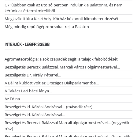
G7: újabban csak az utolsó percben indulunk a Balatonra, és nem
kérünk az éttermi mirelitből
Megjavították a Keszthelyi Kórház központi klímaberendezését
Még mindig repülőgéproncsokat rejt a Balaton
INTERJÚK - LEGFRISSEBB
Agrometeorológia: a sok csapadék segíti a talajok feltöltődését
Beszélgetés Bereczk Balázzsal, Marcali Város Polgármesterével…
Beszélgetés Dr. Király Péterrel…
A Bálint küldött volt az Országos Diákparlamentbe…
A Takács Laci bácsi lánya…
Az Edina…
Beszélgetés id. Kőrösi Andrással… (második rész)
Beszélgetés id. Kőrösi Andrással…
Beszélgetés Bereczk Balázzsal Marcali alpolgármesterével… (negyedik
rész)
Beszélgetés Bereczk Balázzsal Marcali alpolgármesterével… (harmadik