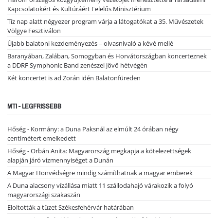
Kapcsolatokért és Kultúráért Felelős Minisztérium
Tíz nap alatt négyezer program várja a látogatókat a 35. Művészetek
Völgye Fesztiválon
Újabb balatoni kezdeményezés – olvasnivaló a kévé mellé
Baranyában, Zalában, Somogyban és Horvátországban koncerteznek
a DDRF Symphonic Band zenészei jövő hétvégén
Két koncertet is ad Zorán idén Balatonfüreden
MTI - LEGFRISSEBB
Hőség - Kormány: a Duna Paksnál az elmúlt 24 órában négy
centimétert emelkedett
Hőség - Orbán Anita: Magyarország megkapja a kötelezettségek
alapján járó vízmennyiséget a Dunán
A Magyar Honvédségre mindig számíthatnak a magyar emberek
A Duna alacsony vízállása miatt 11 szállodahajó várakozik a folyó
magyarországi szakaszán
Eloltották a tüzet Székesfehérvár határában