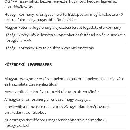
OGY - A Tisza-frakció kezdeményezte, hogy jövő kedden legyen az
államfőválasztás
Hőség - Kormány: országosan elérte, Budapesten meg is haladta a 40
Celsius-fokot a legmagasabb hőmérséklet
Magyar Péter: átfogó energiafejlesztési tervet fogadott el a kormány
Hőség - Vitézy Dávid: lassítja a vonatokat és festéssel is védi a síneket a
hőségtől a MÁV
Hőség - Kormány: 629 településen van vízkorlátozás
KÖZÉRDEKŰ - LEGFRISSEBB
Magyarországon az erkélynapelemek (balkon napelemek) elhelyezése
és használata törvényileg tilos?
Meta Verified: miért fizettem elő rá a Marcali Portálnál?
A magyar villamosenergia-rendszer nagy vizsgája…
Emelkedik a Duna Paksnál – a friss vízügyi adatok már óvatos
bizakodásra adnak okot
Az országos tisztifőorvos meghosszabbította a harmadfokú
hőségriasztást