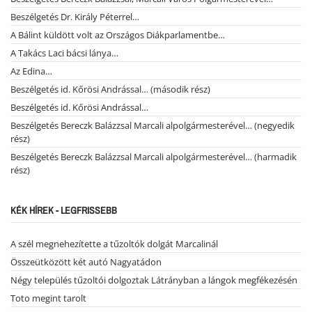
Beszélgetés Dr. Király Péterrel…
A Bálint küldött volt az Országos Diákparlamentbe…
A Takács Laci bácsi lánya…
Az Edina…
Beszélgetés id. Kőrösi Andrással… (második rész)
Beszélgetés id. Kőrösi Andrással…
Beszélgetés Bereczk Balázzsal Marcali alpolgármesterével… (negyedik
rész)
Beszélgetés Bereczk Balázzsal Marcali alpolgármesterével… (harmadik
rész)
KÉK HÍREK - LEGFRISSEBB
A szél megnehezítette a tűzoltók dolgát Marcalinál
Összeütközött két autó Nagyatádon
Négy település tűzoltói dolgoztak Látrányban a lángok megfékezésén
Toto megint tarolt