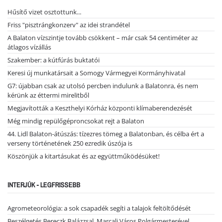
Hűsítő vizet osztottunk...
Friss "pisztrángkonzerv" az idei strandétel
A Balaton vízszintje tovább csökkent – már csak 54 centiméter az
átlagos vízállás
Szakember: a kútfúrás buktatói
Keresi új munkatársait a Somogy Vármegyei Kormányhivatal
G7: újabban csak az utolsó percben indulunk a Balatonra, és nem
kérünk az éttermi mirelitből
Megjavították a Keszthelyi Kórház központi klímaberendezését
Még mindig repülőgéproncsokat rejt a Balaton
44. Lidl Balaton-átúszás: tízezres tömeg a Balatonban, és célba ért a
verseny történetének 250 ezredik úszója is
Köszönjük a kitartásukat és az együttműködésüket!
INTERJÚK - LEGFRISSEBB
Agrometeorológia: a sok csapadék segíti a talajok feltöltődését
Beszélgetés Bereczk Balázzsal, Marcali Város Polgármesterével…