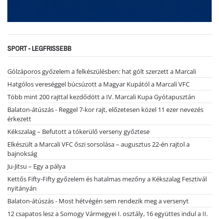
SPORT - LEGFRISSEBB
Gólzáporos győzelem a felkészülésben: hat gólt szerzett a Marcali
Hatgólos vereséggel búcsúzott a Magyar Kupától a Marcali VFC
Több mint 200 rajttal kezdődött a IV. Marcali Kupa Gyótapusztán
Balaton-átúszás - Reggel 7-kor rajt, előzetesen közel 11 ezer nevezés
érkezett
Kékszalag – Befutott a tókerülő verseny győztese
Elkészült a Marcali VFC őszi sorsolása – augusztus 22-én rajtol a
bajnokság
Ju-Jitsu – Egy a pálya
Kettős Fifty-Fifty győzelem és hatalmas mezőny a Kékszalag Fesztivál
nyitányán
Balaton-átúszás - Most hétvégén sem rendezik meg a versenyt
12 csapatos lesz a Somogy Vármegyei I. osztály, 16 együttes indul a II.