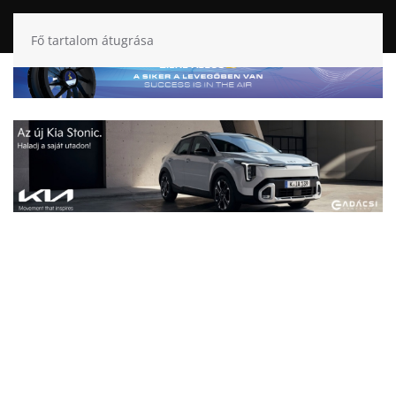
Fő tartalom átugrása