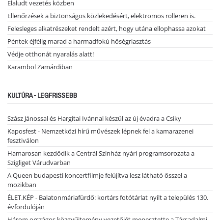
Elaludt vezetés közben
Ellenőrzések a biztonságos közlekedésért, elektromos rolleren is.
Felesleges alkatrészeket rendelt azért, hogy utána ellophassa azokat
Péntek éjfélig marad a harmadfokú hőségriasztás
Védje otthonát nyaralás alatt!
Karambol Zamárdiban
KULTÚRA - LEGFRISSEBB
Szász Jánossal és Hargitai Ivánnal készül az új évadra a Csiky
Kaposfest - Nemzetközi hírű művészek lépnek fel a kamarazenei
fesztiválon
Hamarosan kezdődik a Centrál Színház nyári programsorozata a
Szigliget Várudvarban
A Queen budapesti koncertfilmje felújítva lesz látható ősszel a
mozikban
ÉLET.KÉP - Balatonmáriafürdő: kortárs fotótárlat nyílt a település 130.
évfordulóján
Három országos közgyűjtemény vezetőjét menesztette a Társadalmi