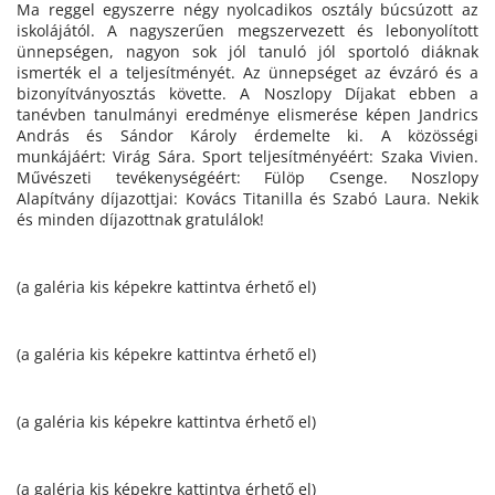
Ma reggel egyszerre négy nyolcadikos osztály búcsúzott az
iskolájától. A nagyszerűen megszervezett és lebonyolított
ünnepségen, nagyon sok jól tanuló jól sportoló diáknak
ismerték el a teljesítményét. Az ünnepséget az évzáró és a
bizonyítványosztás követte. A Noszlopy Díjakat ebben a
tanévben tanulmányi eredménye elismerése képen Jandrics
András és Sándor Károly érdemelte ki. A közösségi
munkájáért: Virág Sára. Sport teljesítményéért: Szaka Vivien.
Művészeti tevékenységéért: Fülöp Csenge. Noszlopy
Alapítvány díjazottjai: Kovács Titanilla és Szabó Laura. Nekik
és minden díjazottnak gratulálok!
(a galéria kis képekre kattintva érhető el)
(a galéria kis képekre kattintva érhető el)
(a galéria kis képekre kattintva érhető el)
(a galéria kis képekre kattintva érhető el)