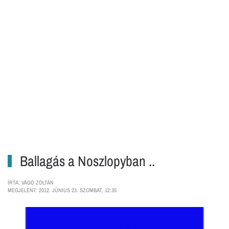
Ballagás a Noszlopyban ..
ÍRTA: VÁGÓ ZOLTÁN
MEGJELENT: 2012. JÚNIUS 23. SZOMBAT, 12:35