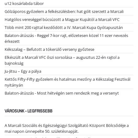
u12 kosárlabda tábor
Gólzáporos győzelem a felkészülésben: hat gólt szerzett a Marcali
Hatgólos vereséggel búcsúzott a Magyar Kupától a Marcali VFC
Több mint 200 rajttal kezdődött a IV. Marcali Kupa Gyótapusztán
Balaton-átúszás - Reggel 7-kor rajt, előzetesen közel 11 ezer nevezés
érkezett
Kékszalag – Befutott a tókerülő verseny győztese
Elkészült a Marcali VFC őszi sorsolása – augusztus 22-én rajtol a
bajnokság
Ju-Jitsu – Egy a pálya
Kettős Fifty-Fifty győzelem és hatalmas mezőny a Kékszalag Fesztivál
nyitányán
Balaton-átúszás - Most hétvégén sem rendezik meg a versenyt
VÁROSUNK - LEGFRISSEBB
A Marcali Szociális és Egészségügyi Szolgáltató Központ Bölcsődéje a
mai napon ünnepelte 50. születésnapját.