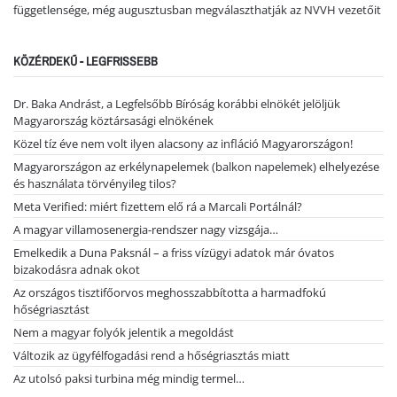
függetlensége, még augusztusban megválaszthatják az NVVH vezetőit
KÖZÉRDEKŰ - LEGFRISSEBB
Dr. Baka Andrást, a Legfelsőbb Bíróság korábbi elnökét jelöljük
Magyarország köztársasági elnökének
Közel tíz éve nem volt ilyen alacsony az infláció Magyarországon!
Magyarországon az erkélynapelemek (balkon napelemek) elhelyezése
és használata törvényileg tilos?
Meta Verified: miért fizettem elő rá a Marcali Portálnál?
A magyar villamosenergia-rendszer nagy vizsgája…
Emelkedik a Duna Paksnál – a friss vízügyi adatok már óvatos
bizakodásra adnak okot
Az országos tisztifőorvos meghosszabbította a harmadfokú
hőségriasztást
Nem a magyar folyók jelentik a megoldást
Változik az ügyfélfogadási rend a hőségriasztás miatt
Az utolsó paksi turbina még mindig termel…