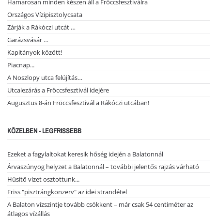
Hamarosan minden készen áll a Fröccsfesztiválra
Országos Vízipisztolycsata
Zárják a Rákóczi utcát …
Garázsvásár …
Kapitányok között!
Piacnap...
A Noszlopy utca felújítás…
Utcalezárás a Fröccsfesztivál idejére
Augusztus 8-án Fröccsfesztivál a Rákóczi utcában!
KÖZELBEN - LEGFRISSEBB
Ezeket a fagylaltokat keresik hőség idején a Balatonnál
Árvaszúnyog helyzet a Balatonnál – további jelentős rajzás várható
Hűsítő vizet osztottunk...
Friss "pisztrángkonzerv" az idei strandétel
A Balaton vízszintje tovább csökkent – már csak 54 centiméter az
átlagos vízállás