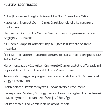
KULTÚRA - LEGFRISSEBB
Szász Jánossal és Hargitai Ivánnal készül az új évadra a Csiky
Kaposfest - Nemzetközi hírű művészek lépnek fel a kamarazenei
fesztiválon
Hamarosan kezdődik a Centrál Színház nyári programsorozata a
Szigliget Várudvarban
A Queen budapesti koncertfilmje felújítva lesz látható ősszel a
mozikban
ÉLET.KÉP - Balatonmáriafürdő: kortárs fotótárlat nyílt a település 130.
évfordulóján
Három országos közgyűjtemény vezetőjét menesztette a Társadalmi
Kapcsolatokért és Kultúráért Felelős Minisztérium
Tíz nap alatt négyezer program várja a látogatókat a 35. Művészetek
Völgye Fesztiválon
Újabb balatoni kezdeményezés – olvasnivaló a kévé mellé
Baranyában, Zalában, Somogyban és Horvátországban koncerteznek
a DDRF Symphonic Band zenészei jövő hétvégén
Két koncertet is ad Zorán idén Balatonfüreden