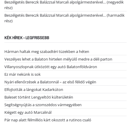
Beszélgetés Bereczk Balázzsal Marcali alpolgármesterével… (negyedik
rész)
Beszélgetés Bereczk Balázzsal Marcali alpolgármesterével… (harmadik
rész)
KÉK HÍREK - LEGFRISSEBB
Hárman haltak meg szabadtéri tüzekben a héten
Veszélyes lehet a Balaton hirtelen mélyülő medre a déli parton
Villanyoszlopnak ütközött egy autó Balatonföldváron
Ez már nekünk is sok
Nyári ellenőrzések a Balatonnál – az első félidő végén
Elfojtották a lángokat Kadarkúton
Baleset történt Lengyeltóti külterületén
Segítségnyújtás a szomszédos vármegyében
Kiégett egy autó Marcalinál
Pár nap alatt félmilliós kárt okozott a rutinos csaló