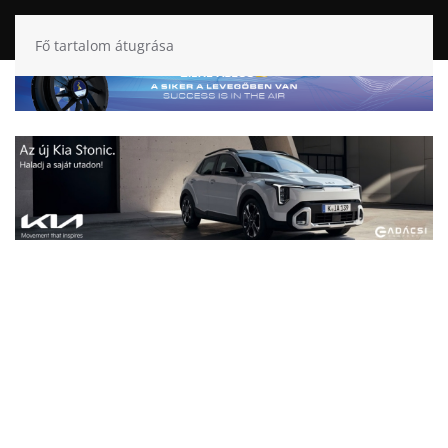
Fő tartalom átugrása