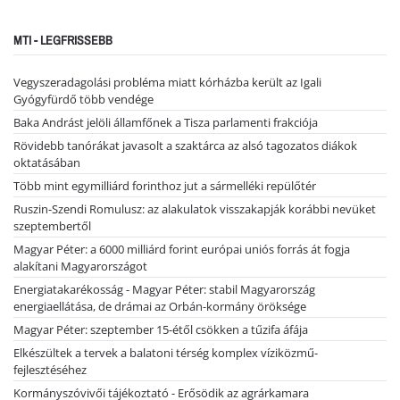
MTI - LEGFRISSEBB
Vegyszeradagolási probléma miatt kórházba került az Igali
Gyógyfürdő több vendége
Baka Andrást jelöli államfőnek a Tisza parlamenti frakciója
Rövidebb tanórákat javasolt a szaktárca az alsó tagozatos diákok
oktatásában
Több mint egymilliárd forinthoz jut a sármelléki repülőtér
Ruszin-Szendi Romulusz: az alakulatok visszakapják korábbi nevüket
szeptembertől
Magyar Péter: a 6000 milliárd forint európai uniós forrás át fogja
alakítani Magyarországot
Energiatakarékosság - Magyar Péter: stabil Magyarország
energiaellátása, de drámai az Orbán-kormány öröksége
Magyar Péter: szeptember 15-étől csökken a tűzifa áfája
Elkészültek a tervek a balatoni térség komplex víziközmű-
fejlesztéséhez
Kormányszóvivői tájékoztató - Erősödik az agrárkamara