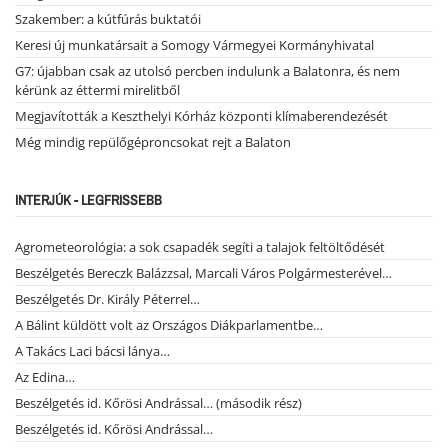
Szakember: a kútfúrás buktatói
Keresi új munkatársait a Somogy Vármegyei Kormányhivatal
G7: újabban csak az utolsó percben indulunk a Balatonra, és nem
kérünk az éttermi mirelitből
Megjavították a Keszthelyi Kórház központi klímaberendezését
Még mindig repülőgéproncsokat rejt a Balaton
INTERJÚK - LEGFRISSEBB
Agrometeorológia: a sok csapadék segíti a talajok feltöltődését
Beszélgetés Bereczk Balázzsal, Marcali Város Polgármesterével…
Beszélgetés Dr. Király Péterrel…
A Bálint küldött volt az Országos Diákparlamentbe…
A Takács Laci bácsi lánya…
Az Edina…
Beszélgetés id. Kőrösi Andrással… (második rész)
Beszélgetés id. Kőrösi Andrással…