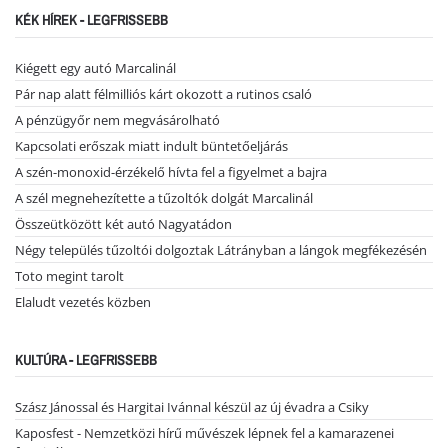
KÉK HÍREK - LEGFRISSEBB
Kiégett egy autó Marcalinál
Pár nap alatt félmilliós kárt okozott a rutinos csaló
A pénzügyőr nem megvásárolható
Kapcsolati erőszak miatt indult büntetőeljárás
A szén-monoxid-érzékelő hívta fel a figyelmet a bajra
A szél megnehezítette a tűzoltók dolgát Marcalinál
Összeütközött két autó Nagyatádon
Négy település tűzoltói dolgoztak Látrányban a lángok megfékezésén
Toto megint tarolt
Elaludt vezetés közben
KULTÚRA - LEGFRISSEBB
Szász Jánossal és Hargitai Ivánnal készül az új évadra a Csiky
Kaposfest - Nemzetközi hírű művészek lépnek fel a kamarazenei