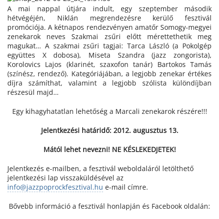
A mai nappal útjára indult, egy szeptember második
hétvégéjén, Niklán megrendezésre kerülő fesztivál
promóciója. A kétnapos rendezvényen amatőr Somogy-megyei
zenekarok neves Szakmai zsűri előtt mérettethetik meg
magukat… A szakmai zsűri tagjai: Tarca László (a Pokolgép
együttes X dobosa), Miseta Szandra (jazz zongorista),
Korolovics Lajos (klarinét, szaxofon tanár) Bartokos Tamás
(színész, rendező). Kategóriájában, a legjobb zenekar értékes
díjra számíthat, valamint a legjobb szólista különdíjban
részesül majd…
Egy kihagyhatatlan lehetőség a Marcali zenekarok részére!!!
Jelentkezési határidő: 2012. augusztus 13.
Mától lehet nevezni! NE KÉSLEKEDJETEK!
Jelentkezés e-mailben, a fesztivál weboldaláról letölthető
jelentkezési lap visszaküldésével az
info@jazzpoprockfesztival.hu
e-mail címre.
Bővebb információ a fesztivál honlapján és Facebook oldalán: