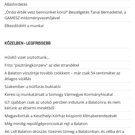
Álláshirdetés
„Óriási érték vesz bennünket körül” Beszélgetés Tanai Bernadettel, a
GAMESZ intézményvezetőjével
Elkezdődött a munka!
KÖZELBEN - LEGFRISSEBB
Hűsítő vizet osztottunk...
Friss "pisztrángkonzerv" az idei strandétel
A Balaton vízszintje tovább csökkent – már csak 54 centiméter az
átlagos vízállás
Szakember: a kútfúrás buktatói
Keresi új munkatársait a Somogy Vármegyei Kormányhivatal
G7: újabban csak az utolsó percben indulunk a Balatonra, és nem
kérünk az éttermi mirelitből
Megjavították a Keszthelyi Kórház központi klímaberendezését
Még mindig repülőgéproncsokat rejt a Balaton
44. Lidl Balaton-átúszás: tízezres tömeg a Balatonban, és célba ért a