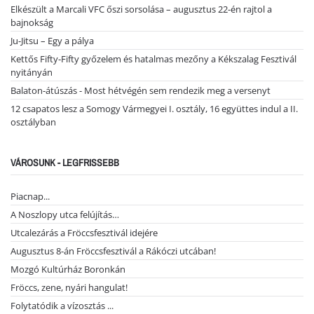
Elkészült a Marcali VFC őszi sorsolása – augusztus 22-én rajtol a
bajnokság
Ju-Jitsu – Egy a pálya
Kettős Fifty-Fifty győzelem és hatalmas mezőny a Kékszalag Fesztivál
nyitányán
Balaton-átúszás - Most hétvégén sem rendezik meg a versenyt
12 csapatos lesz a Somogy Vármegyei I. osztály, 16 együttes indul a II.
osztályban
VÁROSUNK - LEGFRISSEBB
Piacnap...
A Noszlopy utca felújítás…
Utcalezárás a Fröccsfesztivál idejére
Augusztus 8-án Fröccsfesztivál a Rákóczi utcában!
Mozgó Kultúrház Boronkán
Fröccs, zene, nyári hangulat!
Folytatódik a vízosztás ...