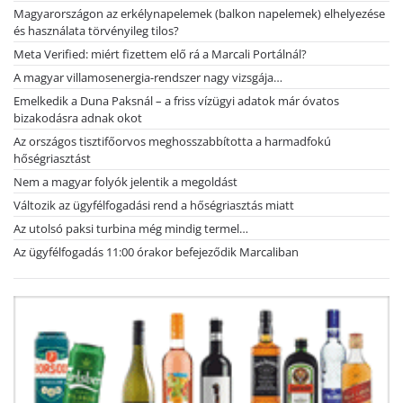
Magyarországon az erkélynapelemek (balkon napelemek) elhelyezése
és használata törvényileg tilos?
Meta Verified: miért fizettem elő rá a Marcali Portálnál?
A magyar villamosenergia-rendszer nagy vizsgája…
Emelkedik a Duna Paksnál – a friss vízügyi adatok már óvatos
bizakodásra adnak okot
Az országos tisztifőorvos meghosszabbította a harmadfokú
hőségriasztást
Nem a magyar folyók jelentik a megoldást
Változik az ügyfélfogadási rend a hőségriasztás miatt
Az utolsó paksi turbina még mindig termel…
Az ügyfélfogadás 11:00 órakor befejeződik Marcaliban