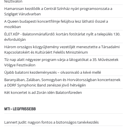
fesztiválon
Hamarosan kezdődik a Centrál Színház nyári programsorozata a
Szigliget Várudvarban
A Queen budapesti koncertfilmje felújítva lesz látható ősszel a
mozikban
ÉLET.KÉP - Balatonmáriafürdő: kortárs fotótárlat nyílt a település 130.
évfordulóján
Három országos közgyűjtemény vezetőjét menesztette a Társadalmi
Kapcsolatokért és Kultúráért Felelős Minisztérium
Tíz nap alatt négyezer program várja a látogatókat a 35. Művészetek
Völgye Fesztiválon
Újabb balatoni kezdeményezés – olvasnivaló a kévé mellé
Baranyában, Zalában, Somogyban és Horvátországban koncerteznek
a DDRF Symphonic Band zenészei jövő hétvégén
Két koncertet is ad Zorán idén Balatonfüreden
MTI - LEGFRISSEBB
Lannert Judit: nagyon fontos a biztonságos tanévkezdés