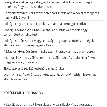
Energiatakarékosság - Magyar Péter: péntektől nincs szükség az
önkéntes fogyasztáscsökkentésre
Kormányszóvivő: két részletben érkezik az iskolakezdési támogatás,
nem kell igényelni
Hőség - Folyamatosan itatják a vadakat a somogyi erdőkben
Hőség - Kormány: a Duna Paksnál az elmúlt 24 órában négy
centimétert emelkedett
Hőség - Orbán Anita: Magyarország megkapja a kötelezettségek
alapján járó vízmennyiséget a Dunán
A Magyar Honvédségre mindig számíthatnak a magyar emberek
A Duna alacsony vízállása miatt 11 szállodahajó várakozik a folyó
magyarországi szakaszán
Eloltották a tüzet Székesfehérvár határában
OGY - A Tisza-frakció kezdeményezte, hogy jövő kedden legyen az
államfőválasztás
KÖZÉRDEKŰ - LEGFRISSEBB
Közel tíz éve nem volt ilyen alacsony az infláció Magyarországon!