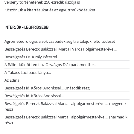
verseny történetének 250 ezredik úszója is
Köszönjük a kitartásukat és az együttműködésüket!
INTERJÚK - LEGFRISSEBB
Agrometeorológia: a sok csapadék segíti a talajok feltöltődését
Beszélgetés Bereczk Balázzsal, Marcali Város Polgármesterével…
Beszélgetés Dr. Király Péterrel…
A Bálint küldött volt az Országos Diákparlamentbe…
A Takács Laci bácsi lánya…
Az Edina…
Beszélgetés id. Kőrösi Andrással… (második rész)
Beszélgetés id. Kőrösi Andrással…
Beszélgetés Bereczk Balázzsal Marcali alpolgármesterével… (negyedik
rész)
Beszélgetés Bereczk Balázzsal Marcali alpolgármesterével… (harmadik
rész)