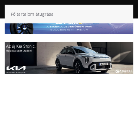
Fő tartalom átugrása