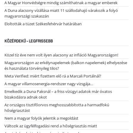
A Magyar Honvédségre mindig számíthatnak a magyar emberek
A Duna alacsony vízállása miatt 11 szállodahajó várakozik a folyó
magyarországi szakaszán
Eloltották a tüzet Székesfehérvár határában
KÖZÉRDEKŰ - LEGFRISSEBB
Közel tíz éve nem volt ilyen alacsony az infláció Magyarországon!
Magyarországon az erkélynapelemek (balkon napelemek) elhelyezése
és használata törvényileg tilos?
Meta Verified: miért fizettem elő rá a Marcali Portálnál?
A magyar villamosenergia-rendszer nagy vizsgája…
Emelkedik a Duna Paksnál – a friss vízügyi adatok már óvatos
bizakodásra adnak okot
Az országos tisztifőorvos meghosszabbította a harmadfokú
hőségriasztást
Nem a magyar folyók jelentik a megoldást
Változik az ügyfélfogadási rend a hőségriasztás miatt