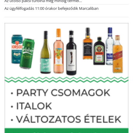
Az utolsó paksi turbina még mindig termel…
Az ügyfélfogadás 11:00 órakor befejeződik Marcaliban