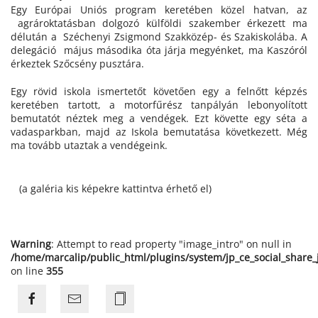
Egy Európai Uniós program keretében közel hatvan, az
agrároktatásban dolgozó külföldi szakember érkezett ma
délután a Széchenyi Zsigmond Szakközép- és Szakiskolába. A
delegáció május másodika óta járja megyénket, ma Kaszóról
érkeztek Szőcsény pusztára.
Egy rövid iskola ismertetőt követően egy a felnőtt képzés
keretében tartott, a motorfűrész tanpályán lebonyolított
bemutatót néztek meg a vendégek. Ezt követte egy séta a
vadasparkban, majd az Iskola bemutatása következett. Még
ma tovább utaztak a vendégeink.
(a galéria kis képekre kattintva érhető el)
Warning
: Attempt to read property "image_intro" on null in
/home/marcalip/public_html/plugins/system/jp_ce_social_share
on line
355