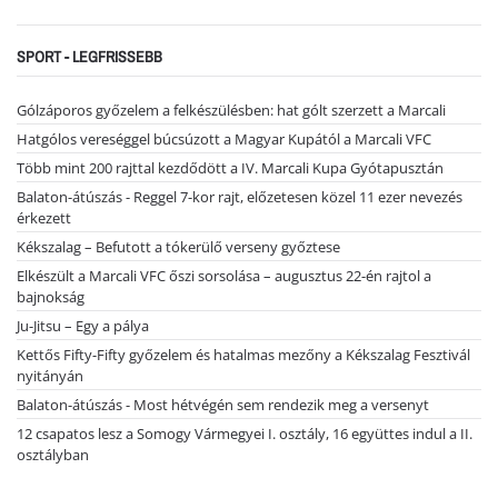
SPORT - LEGFRISSEBB
Gólzáporos győzelem a felkészülésben: hat gólt szerzett a Marcali
Hatgólos vereséggel búcsúzott a Magyar Kupától a Marcali VFC
Több mint 200 rajttal kezdődött a IV. Marcali Kupa Gyótapusztán
Balaton-átúszás - Reggel 7-kor rajt, előzetesen közel 11 ezer nevezés
érkezett
Kékszalag – Befutott a tókerülő verseny győztese
Elkészült a Marcali VFC őszi sorsolása – augusztus 22-én rajtol a
bajnokság
Ju-Jitsu – Egy a pálya
Kettős Fifty-Fifty győzelem és hatalmas mezőny a Kékszalag Fesztivál
nyitányán
Balaton-átúszás - Most hétvégén sem rendezik meg a versenyt
12 csapatos lesz a Somogy Vármegyei I. osztály, 16 együttes indul a II.
osztályban