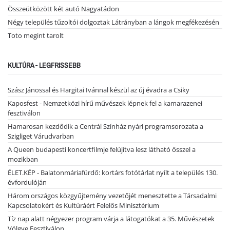
Összeütközött két autó Nagyatádon
Négy település tűzoltói dolgoztak Látrányban a lángok megfékezésén
Toto megint tarolt
KULTÚRA - LEGFRISSEBB
Szász Jánossal és Hargitai Ivánnal készül az új évadra a Csiky
Kaposfest - Nemzetközi hírű művészek lépnek fel a kamarazenei
fesztiválon
Hamarosan kezdődik a Centrál Színház nyári programsorozata a
Szigliget Várudvarban
A Queen budapesti koncertfilmje felújítva lesz látható ősszel a
mozikban
ÉLET.KÉP - Balatonmáriafürdő: kortárs fotótárlat nyílt a település 130.
évfordulóján
Három országos közgyűjtemény vezetőjét menesztette a Társadalmi
Kapcsolatokért és Kultúráért Felelős Minisztérium
Tíz nap alatt négyezer program várja a látogatókat a 35. Művészetek
Völgye Fesztiválon