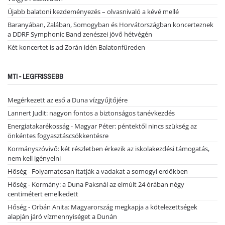
Újabb balatoni kezdeményezés – olvasnivaló a kévé mellé
Baranyában, Zalában, Somogyban és Horvátországban koncerteznek
a DDRF Symphonic Band zenészei jövő hétvégén
Két koncertet is ad Zorán idén Balatonfüreden
MTI - LEGFRISSEBB
Megérkezett az eső a Duna vízgyűjtőjére
Lannert Judit: nagyon fontos a biztonságos tanévkezdés
Energiatakarékosság - Magyar Péter: péntektől nincs szükség az
önkéntes fogyasztáscsökkentésre
Kormányszóvivő: két részletben érkezik az iskolakezdési támogatás,
nem kell igényelni
Hőség - Folyamatosan itatják a vadakat a somogyi erdőkben
Hőség - Kormány: a Duna Paksnál az elmúlt 24 órában négy
centimétert emelkedett
Hőség - Orbán Anita: Magyarország megkapja a kötelezettségek
alapján járó vízmennyiséget a Dunán