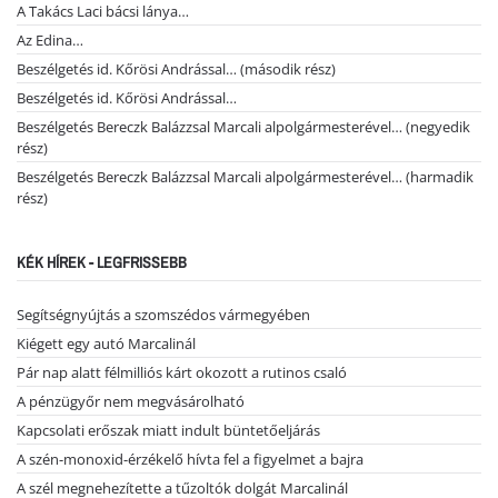
A Takács Laci bácsi lánya…
Az Edina…
Beszélgetés id. Kőrösi Andrással… (második rész)
Beszélgetés id. Kőrösi Andrással…
Beszélgetés Bereczk Balázzsal Marcali alpolgármesterével… (negyedik
rész)
Beszélgetés Bereczk Balázzsal Marcali alpolgármesterével… (harmadik
rész)
KÉK HÍREK - LEGFRISSEBB
Segítségnyújtás a szomszédos vármegyében
Kiégett egy autó Marcalinál
Pár nap alatt félmilliós kárt okozott a rutinos csaló
A pénzügyőr nem megvásárolható
Kapcsolati erőszak miatt indult büntetőeljárás
A szén-monoxid-érzékelő hívta fel a figyelmet a bajra
A szél megnehezítette a tűzoltók dolgát Marcalinál