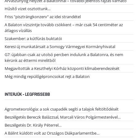
Árvaszúnyog helyzet a Balatonnál – további jelentős rajzás várható
Hűsítő vizet osztottunk...
Friss "pisztrángkonzerv" az idei strandétel
A Balaton vízszintje tovább csökkent – már csak 54 centiméter az
átlagos vízállás
Szakember: a kútfúrás buktatói
Keresi új munkatársait a Somogy Vármegyei Kormányhivatal
G7: újabban csak az utolsó percben indulunk a Balatonra, és nem
kérünk az éttermi mirelitből
Megjavították a Keszthelyi Kórház központi klímaberendezését
Még mindig repülőgéproncsokat rejt a Balaton
INTERJÚK - LEGFRISSEBB
Agrometeorológia: a sok csapadék segíti a talajok feltöltődését
Beszélgetés Bereczk Balázzsal, Marcali Város Polgármesterével…
Beszélgetés Dr. Király Péterrel…
A Bálint küldött volt az Országos Diákparlamentbe…