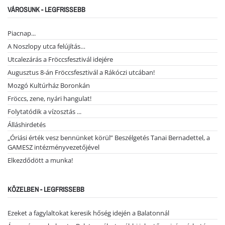
VÁROSUNK - LEGFRISSEBB
Piacnap...
A Noszlopy utca felújítás…
Utcalezárás a Fröccsfesztivál idejére
Augusztus 8-án Fröccsfesztivál a Rákóczi utcában!
Mozgó Kultúrház Boronkán
Fröccs, zene, nyári hangulat!
Folytatódik a vízosztás ...
Álláshirdetés
„Óriási érték vesz bennünket körül” Beszélgetés Tanai Bernadettel, a
GAMESZ intézményvezetőjével
Elkezdődött a munka!
KÖZELBEN - LEGFRISSEBB
Ezeket a fagylaltokat keresik hőség idején a Balatonnál