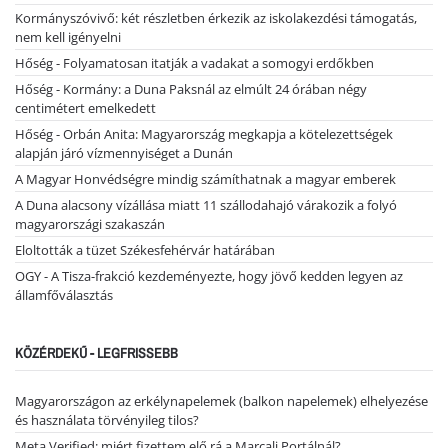
Kormányszóvivő: két részletben érkezik az iskolakezdési támogatás,
nem kell igényelni
Hőség - Folyamatosan itatják a vadakat a somogyi erdőkben
Hőség - Kormány: a Duna Paksnál az elmúlt 24 órában négy
centimétert emelkedett
Hőség - Orbán Anita: Magyarország megkapja a kötelezettségek
alapján járó vízmennyiséget a Dunán
A Magyar Honvédségre mindig számíthatnak a magyar emberek
A Duna alacsony vízállása miatt 11 szállodahajó várakozik a folyó
magyarországi szakaszán
Eloltották a tüzet Székesfehérvár határában
OGY - A Tisza-frakció kezdeményezte, hogy jövő kedden legyen az
államfőválasztás
KÖZÉRDEKŰ - LEGFRISSEBB
Magyarországon az erkélynapelemek (balkon napelemek) elhelyezése
és használata törvényileg tilos?
Meta Verified: miért fizettem elő rá a Marcali Portálnál?