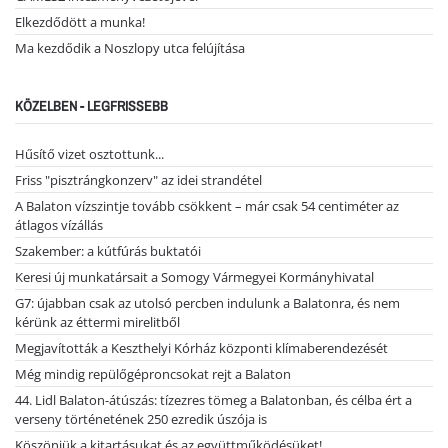
Elkezdődött a munka!
Ma kezdődik a Noszlopy utca felújítása
KÖZELBEN - LEGFRISSEBB
Hűsítő vizet osztottunk...
Friss "pisztrángkonzerv" az idei strandétel
A Balaton vízszintje tovább csökkent – már csak 54 centiméter az
átlagos vízállás
Szakember: a kútfúrás buktatói
Keresi új munkatársait a Somogy Vármegyei Kormányhivatal
G7: újabban csak az utolsó percben indulunk a Balatonra, és nem
kérünk az éttermi mirelitből
Megjavították a Keszthelyi Kórház központi klímaberendezését
Még mindig repülőgéproncsokat rejt a Balaton
44. Lidl Balaton-átúszás: tízezres tömeg a Balatonban, és célba ért a
verseny történetének 250 ezredik úszója is
Köszönjük a kitartásukat és az együttműködésüket!