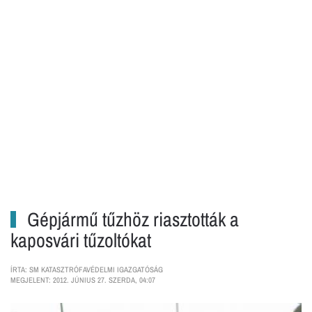
Gépjármű tűzhöz riasztották a
kaposvári tűzoltókat
ÍRTA: SM KATASZTRÓFAVÉDELMI IGAZGATÓSÁG
MEGJELENT: 2012. JÚNIUS 27. SZERDA, 04:07