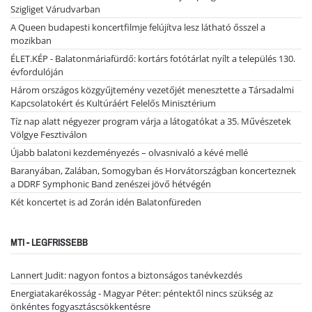
Szigliget Várudvarban
A Queen budapesti koncertfilmje felújítva lesz látható ősszel a
mozikban
ÉLET.KÉP - Balatonmáriafürdő: kortárs fotótárlat nyílt a település 130.
évfordulóján
Három országos közgyűjtemény vezetőjét menesztette a Társadalmi
Kapcsolatokért és Kultúráért Felelős Minisztérium
Tíz nap alatt négyezer program várja a látogatókat a 35. Művészetek
Völgye Fesztiválon
Újabb balatoni kezdeményezés – olvasnivaló a kévé mellé
Baranyában, Zalában, Somogyban és Horvátországban koncerteznek
a DDRF Symphonic Band zenészei jövő hétvégén
Két koncertet is ad Zorán idén Balatonfüreden
MTI - LEGFRISSEBB
Lannert Judit: nagyon fontos a biztonságos tanévkezdés
Energiatakarékosság - Magyar Péter: péntektől nincs szükség az
önkéntes fogyasztáscsökkentésre