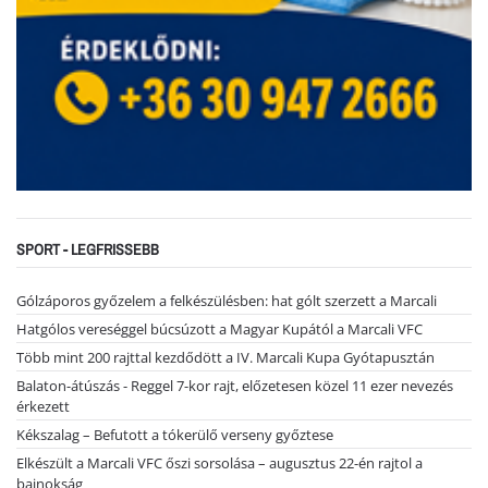
SPORT - LEGFRISSEBB
Gólzáporos győzelem a felkészülésben: hat gólt szerzett a Marcali
Hatgólos vereséggel búcsúzott a Magyar Kupától a Marcali VFC
Több mint 200 rajttal kezdődött a IV. Marcali Kupa Gyótapusztán
Balaton-átúszás - Reggel 7-kor rajt, előzetesen közel 11 ezer nevezés
érkezett
Kékszalag – Befutott a tókerülő verseny győztese
Elkészült a Marcali VFC őszi sorsolása – augusztus 22-én rajtol a
bajnokság