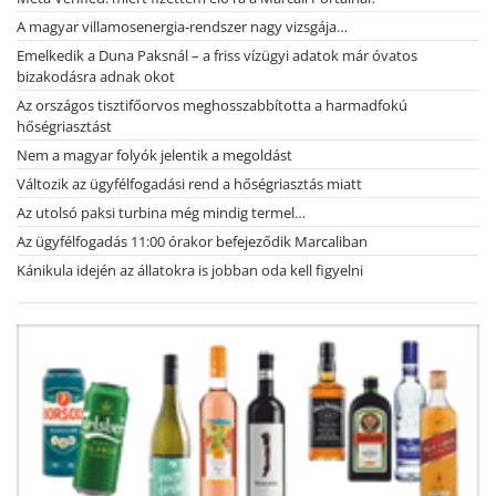
A magyar villamosenergia-rendszer nagy vizsgája…
Emelkedik a Duna Paksnál – a friss vízügyi adatok már óvatos
bizakodásra adnak okot
Az országos tisztifőorvos meghosszabbította a harmadfokú
hőségriasztást
Nem a magyar folyók jelentik a megoldást
Változik az ügyfélfogadási rend a hőségriasztás miatt
Az utolsó paksi turbina még mindig termel…
Az ügyfélfogadás 11:00 órakor befejeződik Marcaliban
Kánikula idején az állatokra is jobban oda kell figyelni