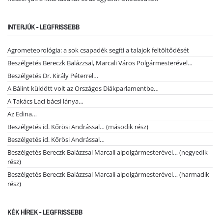
INTERJÚK - LEGFRISSEBB
Agrometeorológia: a sok csapadék segíti a talajok feltöltődését
Beszélgetés Bereczk Balázzsal, Marcali Város Polgármesterével…
Beszélgetés Dr. Király Péterrel…
A Bálint küldött volt az Országos Diákparlamentbe…
A Takács Laci bácsi lánya…
Az Edina…
Beszélgetés id. Kőrösi Andrással… (második rész)
Beszélgetés id. Kőrösi Andrással…
Beszélgetés Bereczk Balázzsal Marcali alpolgármesterével… (negyedik
rész)
Beszélgetés Bereczk Balázzsal Marcali alpolgármesterével… (harmadik
rész)
KÉK HÍREK - LEGFRISSEBB