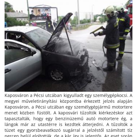
Kaposváron a Pécsi utcában kigyulladt egy személygépkocsi. A
megyei műveletirányítási központba érkezett jelzés alapján
Kaposváron, a Pécsi utcában egy személygépjármű motortere
menet közben füstölt. A kaposvári tűzoltók kiérkezéskor azt
tapasztalták, hogy egy benzinüzemű autó motortere ég, a
lángok már az utastérre is kezdtek átterjedni. A tűzoltók a
tüzet egy gyorsbeavatkozó sugárral a jelzéstől számított tíz
percen belül eloltották, de a kár így is jelentős. Az eset során