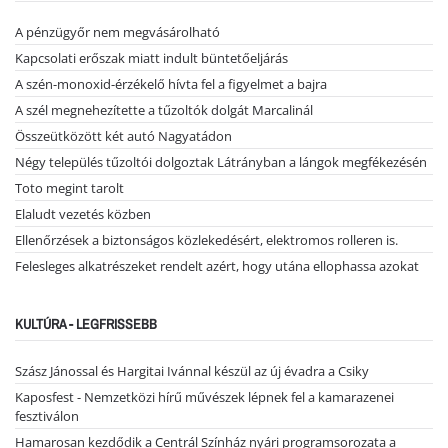
A pénzügyőr nem megvásárolható
Kapcsolati erőszak miatt indult büntetőeljárás
A szén-monoxid-érzékelő hívta fel a figyelmet a bajra
A szél megnehezítette a tűzoltók dolgát Marcalinál
Összeütközött két autó Nagyatádon
Négy település tűzoltói dolgoztak Látrányban a lángok megfékezésén
Toto megint tarolt
Elaludt vezetés közben
Ellenőrzések a biztonságos közlekedésért, elektromos rolleren is.
Felesleges alkatrészeket rendelt azért, hogy utána ellophassa azokat
KULTÚRA - LEGFRISSEBB
Szász Jánossal és Hargitai Ivánnal készül az új évadra a Csiky
Kaposfest - Nemzetközi hírű művészek lépnek fel a kamarazenei
fesztiválon
Hamarosan kezdődik a Centrál Színház nyári programsorozata a