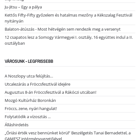
Ju-Jitsu – Egy a pálya
Kettős Fifty-Fifty győzelem és hatalmas mezőny a Kékszalag Fesztivál
nyitányán
Balaton-átúszás - Most hétvégén sem rendezik meg a versenyt
12 csapatos lesz a Somogy Vármegyei I. osztály, 16 együttes indul a II.
osztályban
VÁROSUNK - LEGFRISSEBB
A Noszlopy utca felújítás…
Utcalezárás a Fröccsfesztivál idejére
Augusztus 8-án Fröccsfesztivál a Rákóczi utcában!
Mozgó Kultúrház Boronkán
Fröccs, zene, nyári hangulat!
Folytatódik a vízosztás ...
Álláshirdetés
„Óriási érték vesz bennünket körül” Beszélgetés Tanai Bernadettel, a
GAMESZ intézményvezetőjével