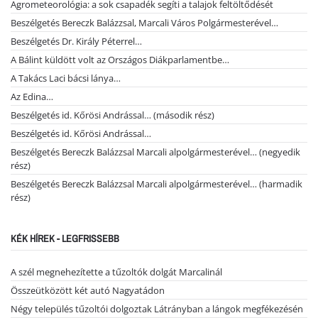
Agrometeorológia: a sok csapadék segíti a talajok feltöltődését
Beszélgetés Bereczk Balázzsal, Marcali Város Polgármesterével…
Beszélgetés Dr. Király Péterrel…
A Bálint küldött volt az Országos Diákparlamentbe…
A Takács Laci bácsi lánya…
Az Edina…
Beszélgetés id. Kőrösi Andrással… (második rész)
Beszélgetés id. Kőrösi Andrással…
Beszélgetés Bereczk Balázzsal Marcali alpolgármesterével… (negyedik
rész)
Beszélgetés Bereczk Balázzsal Marcali alpolgármesterével… (harmadik
rész)
KÉK HÍREK - LEGFRISSEBB
A szél megnehezítette a tűzoltók dolgát Marcalinál
Összeütközött két autó Nagyatádon
Négy település tűzoltói dolgoztak Látrányban a lángok megfékezésén