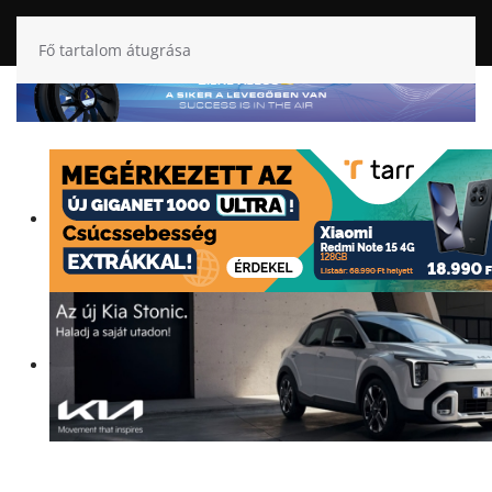
Fő tartalom átugrása