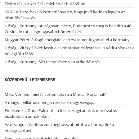
Eloltották a tüzet Székesfehérvár határában
OGY - A Tisza-frakció kezdeményezte, hogy jövő kedden legyen az
államfőválasztás
Hőség - Kormány: országosan elérte, Budapesten meg is haladta a 40
Celsius-fokot a legmagasabb hőmérséklet
Magyar Péter: átfogó energiafejlesztési tervet fogadott el a kormány
Hőség - Vitézy Dávid: lassítja a vonatokat és festéssel is védi a síneket a
hőségtől a MÁV
Hőség - Kormány: 629 településen van vízkorlátozás
KÖZÉRDEKŰ - LEGFRISSEBB
Meta Verified: miért fizettem elő rá a Marcali Portálnál?
A magyar villamosenergia-rendszer nagy vizsgája…
Emelkedik a Duna Paksnál – a friss vízügyi adatok már óvatos
bizakodásra adnak okot
Az országos tisztifőorvos meghosszabbította a harmadfokú
hőségriasztást
Nem a magyar folyók jelentik a megoldást