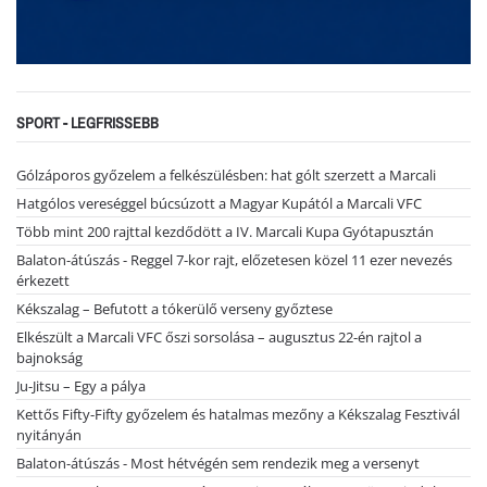
SPORT - LEGFRISSEBB
Gólzáporos győzelem a felkészülésben: hat gólt szerzett a Marcali
Hatgólos vereséggel búcsúzott a Magyar Kupától a Marcali VFC
Több mint 200 rajttal kezdődött a IV. Marcali Kupa Gyótapusztán
Balaton-átúszás - Reggel 7-kor rajt, előzetesen közel 11 ezer nevezés
érkezett
Kékszalag – Befutott a tókerülő verseny győztese
Elkészült a Marcali VFC őszi sorsolása – augusztus 22-én rajtol a
bajnokság
Ju-Jitsu – Egy a pálya
Kettős Fifty-Fifty győzelem és hatalmas mezőny a Kékszalag Fesztivál
nyitányán
Balaton-átúszás - Most hétvégén sem rendezik meg a versenyt