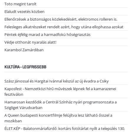
Toto megint tarolt
Elaludt vezetés közben
Ellenőrzések a biztonságos közlekedésért, elektromos rolleren is.
Felesleges alkatrészeket rendelt azért, hogy utána ellophassa azokat
Péntek éjfélig marad a harmadfokú hőségriasztás
Védje otthonát nyaralás alatt!
Karambol Zamárdiban
KULTÚRA - LEGFRISSEBB
Szász Jánossal és Hargitai Ivánnal készül az új évadra a Csiky
Kaposfest - Nemzetközi hírű művészek lépnek fel a kamarazenei
fesztiválon
Hamarosan kezdődik a Centrál Színház nyári programsorozata a
Szigliget Várudvarban
A Queen budapesti koncertfilmje felújítva lesz látható ősszel a
mozikban
ÉLET.KÉP - Balatonmáriafürdő: kortárs fotótárlat nyílt a település 130.