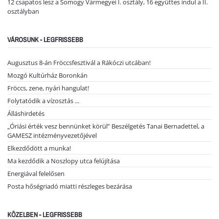
12 csapatos lesz a Somogy Vármegyei I. osztály, 16 együttes indul a II.
osztályban
VÁROSUNK - LEGFRISSEBB
Augusztus 8-án Fröccsfesztivál a Rákóczi utcában!
Mozgó Kultúrház Boronkán
Fröccs, zene, nyári hangulat!
Folytatódik a vízosztás ...
Álláshirdetés
„Óriási érték vesz bennünket körül” Beszélgetés Tanai Bernadettel, a
GAMESZ intézményvezetőjével
Elkezdődött a munka!
Ma kezdődik a Noszlopy utca felújítása
Energiával felelősen
Posta hőségriadó miatti részleges bezárása
KÖZELBEN - LEGFRISSEBB