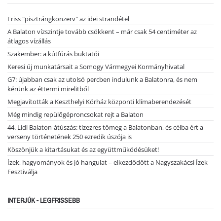
Friss "pisztrángkonzerv" az idei strandétel
A Balaton vízszintje tovább csökkent – már csak 54 centiméter az
átlagos vízállás
Szakember: a kútfúrás buktatói
Keresi új munkatársait a Somogy Vármegyei Kormányhivatal
G7: újabban csak az utolsó percben indulunk a Balatonra, és nem
kérünk az éttermi mirelitből
Megjavították a Keszthelyi Kórház központi klímaberendezését
Még mindig repülőgéproncsokat rejt a Balaton
44. Lidl Balaton-átúszás: tízezres tömeg a Balatonban, és célba ért a
verseny történetének 250 ezredik úszója is
Köszönjük a kitartásukat és az együttműködésüket!
Ízek, hagyományok és jó hangulat – elkezdődött a Nagyszakácsi Ízek
Fesztiválja
INTERJÚK - LEGFRISSEBB