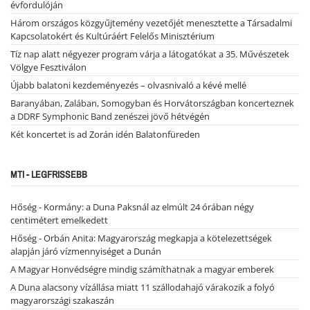
évfordulóján
Három országos közgyűjtemény vezetőjét menesztette a Társadalmi
Kapcsolatokért és Kultúráért Felelős Minisztérium
Tíz nap alatt négyezer program várja a látogatókat a 35. Művészetek
Völgye Fesztiválon
Újabb balatoni kezdeményezés – olvasnivaló a kévé mellé
Baranyában, Zalában, Somogyban és Horvátországban koncerteznek
a DDRF Symphonic Band zenészei jövő hétvégén
Két koncertet is ad Zorán idén Balatonfüreden
MTI - LEGFRISSEBB
Hőség - Kormány: a Duna Paksnál az elmúlt 24 órában négy
centimétert emelkedett
Hőség - Orbán Anita: Magyarország megkapja a kötelezettségek
alapján járó vízmennyiséget a Dunán
A Magyar Honvédségre mindig számíthatnak a magyar emberek
A Duna alacsony vízállása miatt 11 szállodahajó várakozik a folyó
magyarországi szakaszán