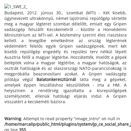
Budapest, 2012. június 30., szombat (MTI) - Két kisebb,
úgynevezett ultrakönnyű, német lajstromú repülőgép sértette
meg a magyar légteret szombat délelőtt, emiatt egy Gripen
vadászgép felszállt Kecskemétről - közölte a Honvédelmi
Minisztérium az MTI-vel. A közlemény szerint éles riasztásra
kellett a levegőbe emelkednie az ország légterének
védelméért felelős egyik Gripen vadászgépnek, mert két
kisebb repülőgép engedély és repülési terv nélkül lépett
Ausztria felől a magyar légtérbe. Hozzátették, mielőtt a gépek
beléptek volna a magyar légtérbe, a magyar hatóságok, az
osztrák hatóságok és az olaszországi NATO-parancsnokság is
megpróbálta beazonosítani azokat. A Gripen vadászgép
pilótája végül
Balatonkeresztúrnál
látta meg a gépeket,
amelyek éppen leszálláshoz készülődtek - írta a HM. A
helyszínen a rendőrség igazoltatta a kisrepülőgépek
személyzetét, ellenük hatósági eljárás indul. A Gripen
visszatért a kecskeméti bázisra.
Warning
: Attempt to read property "image_intro" on null in
/home/marcalip/public_html/plugins/system/jp_ce_social_share
on line
355