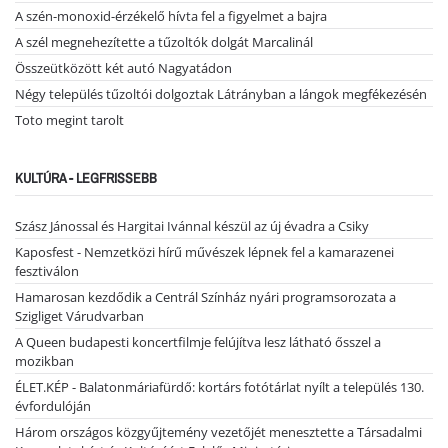
A szén-monoxid-érzékelő hívta fel a figyelmet a bajra
A szél megnehezítette a tűzoltók dolgát Marcalinál
Összeütközött két autó Nagyatádon
Négy település tűzoltói dolgoztak Látrányban a lángok megfékezésén
Toto megint tarolt
KULTÚRA - LEGFRISSEBB
Szász Jánossal és Hargitai Ivánnal készül az új évadra a Csiky
Kaposfest - Nemzetközi hírű művészek lépnek fel a kamarazenei
fesztiválon
Hamarosan kezdődik a Centrál Színház nyári programsorozata a
Szigliget Várudvarban
A Queen budapesti koncertfilmje felújítva lesz látható ősszel a
mozikban
ÉLET.KÉP - Balatonmáriafürdő: kortárs fotótárlat nyílt a település 130.
évfordulóján
Három országos közgyűjtemény vezetőjét menesztette a Társadalmi