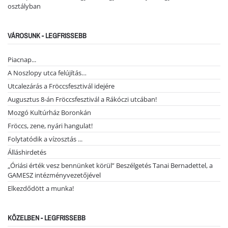
osztályban
VÁROSUNK - LEGFRISSEBB
Piacnap...
A Noszlopy utca felújítás…
Utcalezárás a Fröccsfesztivál idejére
Augusztus 8-án Fröccsfesztivál a Rákóczi utcában!
Mozgó Kultúrház Boronkán
Fröccs, zene, nyári hangulat!
Folytatódik a vízosztás ...
Álláshirdetés
„Óriási érték vesz bennünket körül” Beszélgetés Tanai Bernadettel, a
GAMESZ intézményvezetőjével
Elkezdődött a munka!
KÖZELBEN - LEGFRISSEBB