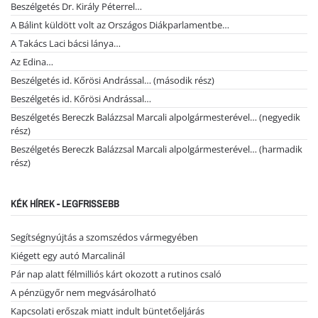
Beszélgetés Dr. Király Péterrel…
A Bálint küldött volt az Országos Diákparlamentbe…
A Takács Laci bácsi lánya…
Az Edina…
Beszélgetés id. Kőrösi Andrással… (második rész)
Beszélgetés id. Kőrösi Andrással…
Beszélgetés Bereczk Balázzsal Marcali alpolgármesterével… (negyedik
rész)
Beszélgetés Bereczk Balázzsal Marcali alpolgármesterével… (harmadik
rész)
KÉK HÍREK - LEGFRISSEBB
Segítségnyújtás a szomszédos vármegyében
Kiégett egy autó Marcalinál
Pár nap alatt félmilliós kárt okozott a rutinos csaló
A pénzügyőr nem megvásárolható
Kapcsolati erőszak miatt indult büntetőeljárás