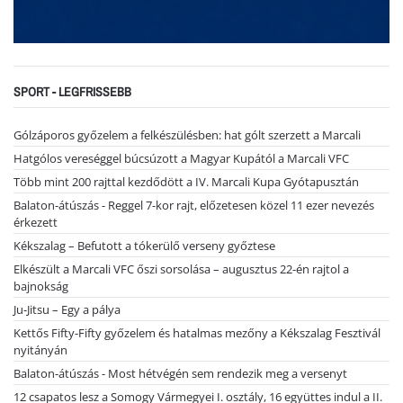
SPORT - LEGFRISSEBB
Gólzáporos győzelem a felkészülésben: hat gólt szerzett a Marcali
Hatgólos vereséggel búcsúzott a Magyar Kupától a Marcali VFC
Több mint 200 rajttal kezdődött a IV. Marcali Kupa Gyótapusztán
Balaton-átúszás - Reggel 7-kor rajt, előzetesen közel 11 ezer nevezés
érkezett
Kékszalag – Befutott a tókerülő verseny győztese
Elkészült a Marcali VFC őszi sorsolása – augusztus 22-én rajtol a
bajnokság
Ju-Jitsu – Egy a pálya
Kettős Fifty-Fifty győzelem és hatalmas mezőny a Kékszalag Fesztivál
nyitányán
Balaton-átúszás - Most hétvégén sem rendezik meg a versenyt
12 csapatos lesz a Somogy Vármegyei I. osztály, 16 együttes indul a II.