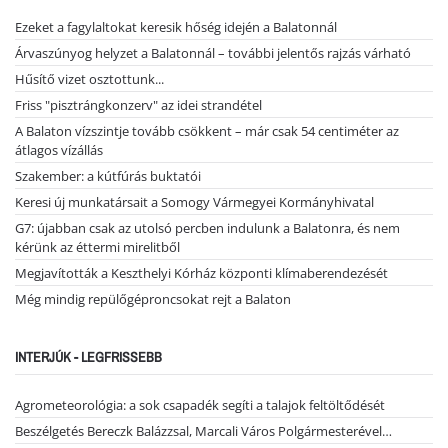
Ezeket a fagylaltokat keresik hőség idején a Balatonnál
Árvaszúnyog helyzet a Balatonnál – további jelentős rajzás várható
Hűsítő vizet osztottunk...
Friss "pisztrángkonzerv" az idei strandétel
A Balaton vízszintje tovább csökkent – már csak 54 centiméter az
átlagos vízállás
Szakember: a kútfúrás buktatói
Keresi új munkatársait a Somogy Vármegyei Kormányhivatal
G7: újabban csak az utolsó percben indulunk a Balatonra, és nem
kérünk az éttermi mirelitből
Megjavították a Keszthelyi Kórház központi klímaberendezését
Még mindig repülőgéproncsokat rejt a Balaton
INTERJÚK - LEGFRISSEBB
Agrometeorológia: a sok csapadék segíti a talajok feltöltődését
Beszélgetés Bereczk Balázzsal, Marcali Város Polgármesterével…