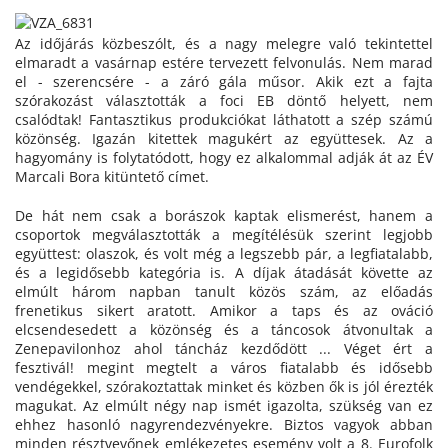
Az időjárás közbeszólt, és a nagy melegre való tekintettel
elmaradt a vasárnap estére tervezett felvonulás. Nem marad
el - szerencsére - a záró gála műsor. Akik ezt a fajta
szórakozást választották a foci EB döntő helyett, nem
csalódtak! Fantasztikus produkciókat láthatott a szép számú
közönség. Igazán kitettek magukért az együttesek. Az a
hagyomány is folytatódott, hogy ez alkalommal adják át az ÉV
Marcali Bora kitüntető címet.
De hát nem csak a borászok kaptak elismerést, hanem a
csoportok megválasztották a megítélésük szerint legjobb
együttest: olaszok, és volt még a legszebb pár, a legfiatalabb,
és a legidősebb kategória is. A díjak átadását követte az
elmúlt három napban tanult közös szám, az előadás
frenetikus sikert aratott. Amikor a taps és az ováció
elcsendesedett a közönség és a táncosok átvonultak a
Zenepavilonhoz ahol táncház kezdődött ... Véget ért a
fesztivál! megint megtelt a város fiatalabb és idősebb
vendégekkel, szórakoztattak minket és közben ők is jól érezték
magukat. Az elmúlt négy nap ismét igazolta, szükség van ez
ehhez hasonló nagyrendezvényekre. Biztos vagyok abban
minden résztvevőnek emlékezetes esemény volt a 8. Eurofolk