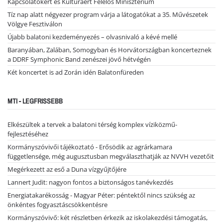
Kapcsolatokért és Kultúráért Felelős Minisztérium
Tíz nap alatt négyezer program várja a látogatókat a 35. Művészetek
Völgye Fesztiválon
Újabb balatoni kezdeményezés – olvasnivaló a kévé mellé
Baranyában, Zalában, Somogyban és Horvátországban koncerteznek
a DDRF Symphonic Band zenészei jövő hétvégén
Két koncertet is ad Zorán idén Balatonfüreden
MTI - LEGFRISSEBB
Elkészültek a tervek a balatoni térség komplex víziközmű-
fejlesztéséhez
Kormányszóvivői tájékoztató - Erősödik az agrárkamara
függetlensége, még augusztusban megválaszthatják az NVVH vezetőit
Megérkezett az eső a Duna vízgyűjtőjére
Lannert Judit: nagyon fontos a biztonságos tanévkezdés
Energiatakarékosság - Magyar Péter: péntektől nincs szükség az
önkéntes fogyasztáscsökkentésre
Kormányszóvivő: két részletben érkezik az iskolakezdési támogatás,