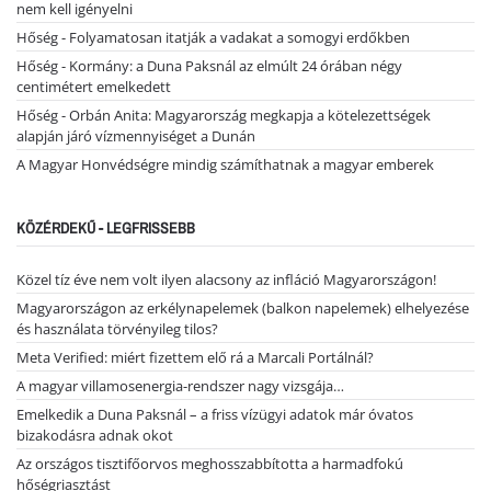
nem kell igényelni
Hőség - Folyamatosan itatják a vadakat a somogyi erdőkben
Hőség - Kormány: a Duna Paksnál az elmúlt 24 órában négy
centimétert emelkedett
Hőség - Orbán Anita: Magyarország megkapja a kötelezettségek
alapján járó vízmennyiséget a Dunán
A Magyar Honvédségre mindig számíthatnak a magyar emberek
KÖZÉRDEKŰ - LEGFRISSEBB
Közel tíz éve nem volt ilyen alacsony az infláció Magyarországon!
Magyarországon az erkélynapelemek (balkon napelemek) elhelyezése
és használata törvényileg tilos?
Meta Verified: miért fizettem elő rá a Marcali Portálnál?
A magyar villamosenergia-rendszer nagy vizsgája…
Emelkedik a Duna Paksnál – a friss vízügyi adatok már óvatos
bizakodásra adnak okot
Az országos tisztifőorvos meghosszabbította a harmadfokú
hőségriasztást