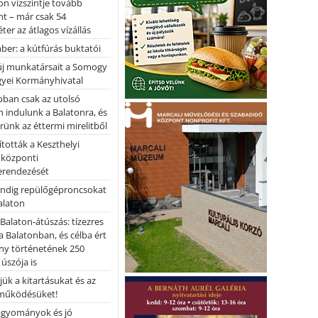
on vízszintje tovább
t – már csak 54
ter az átlagos vízállás
er: a kútfúrás buktatói
 új munkatársait a Somogy
yei Kormányhivatal
bban csak az utolsó
 indulunk a Balatonra, és
ünk az éttermi mirelitből
tották a Keszthelyi
 központi
erendezését
ndig repülőgéproncsokat
Balaton
l Balaton-átúszás: tízezres
 Balatonban, és célba ért
ny történetének 250
 úszója is
ük a kitartásukat és az
működésüket!
hagyományok és jó