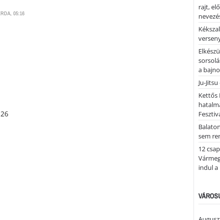
rajt, e
RDA, 05:16
nevezés
Kékszal
versen
Elkészü
sorsolá
a bajn
Ju-Jitsu
Kettős 
hatalm
Fesztiv
Balato
sem re
12 csap
Vármegy
indul a
VÁROSU
Auguszt