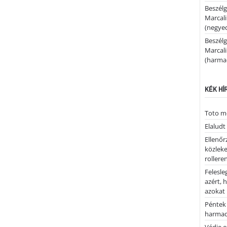
Beszélg
Marcal
(negyed
Beszélg
Marcal
(harmad
KÉK HÍ
Toto me
Elaludt
Ellenőr
közleke
rolleren
Felesle
azért, 
azokat
Péntek 
harmad