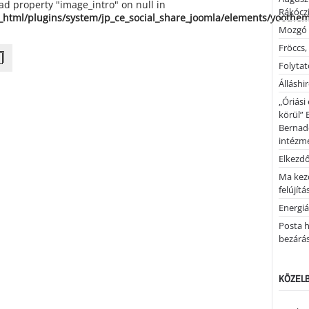
ead property "image_intro" on null in
Rákóczi
_html/plugins/system/jp_ce_social_share_joomla/elements/yoothe
Mozgó 
Fröccs,
Folytató
Álláshi
„Óriási
körül” 
Bernad
intézm
Elkezd
Ma kez
felújítá
Energiá
Posta h
bezárá
KÖZELB