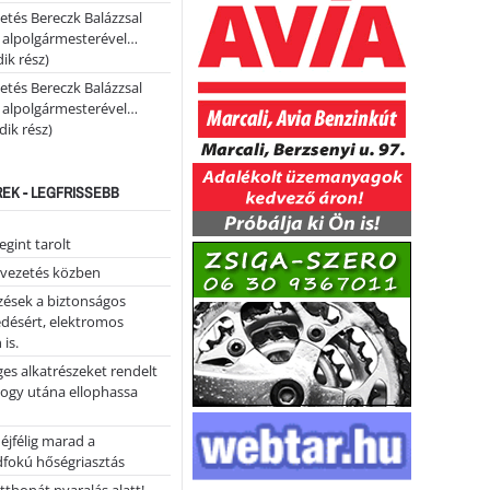
etés Bereczk Balázzsal
i alpolgármesterével…
ik rész)
etés Bereczk Balázzsal
i alpolgármesterével…
ik rész)
REK - LEGFRISSEBB
gint tarolt
 vezetés közben
zések a biztonságos
désért, elektromos
 is.
ges alkatrészeket rendelt
hogy utána ellophassa
éjfélig marad a
fokú hőségriasztás