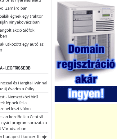
tthonát nyaralás alatt!
ol Zamárdiban
álák égnek egy traktor
siján Rinyakovácsiban
ngolt akció Siófok
ében
ak ütközött egy autó az
n
A - LEGFRISSEBB
ánossal és Hargitai Ivánnal
az új évadra a Csiky
st - Nemzetközi hírű
k lépnek fel a
enei fesztiválon
san kezdődik a Centrál
z nyári programsorozata a
et Várudvarban
n budapesti koncertfilmje