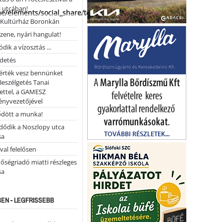
 utcában!
me/elements/social_share/templates/template.php
Kultúrház Boronkán
 zene, nyári hangulat!
dik a vízosztás ...
rdetés
 érték vesz bennünket
Beszélgetés Tanai
ettel, a GAMESZ
ényvezetőjével
ődött a munka!
dődik a Noszlopy utca
sa
val felelősen
őségriadó miatti részleges
sa
EN - LEGFRISSEBB