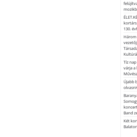
felújítv
mozik
ÉLET.KÉ
kortárs
130. év
Három 
vezetőj
Társada
Kultúrá
Tíz nap
várja a
Művész
Újabb 
olvasni
Barany
Somogy
koncer
Band z
Két kon
Balato