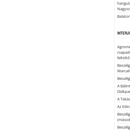
hangula
Nagysza
Balato
INTERJ
Agrome
csapadé
feltölt
Beszélg
Marcal
Beszélg
A Bálin
Diákpa
A Takác
Az Edi
Beszélg
(másodi
Beszélg