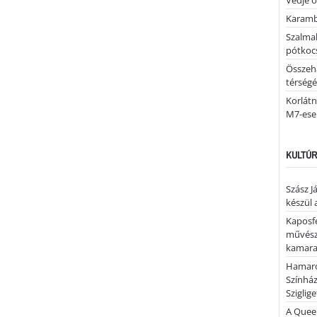
Védje o
Karamb
Szalmab
pótkoc
Összeha
térség
Korlátn
M7-ese
KULTÚR
Szász J
készül 
Kaposfe
művésze
kamaraz
Hamaro
Színhá
Sziglig
A Quee