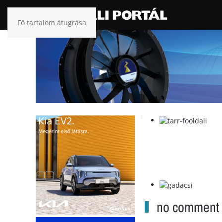
Fő tartalom átugrása
no comment .