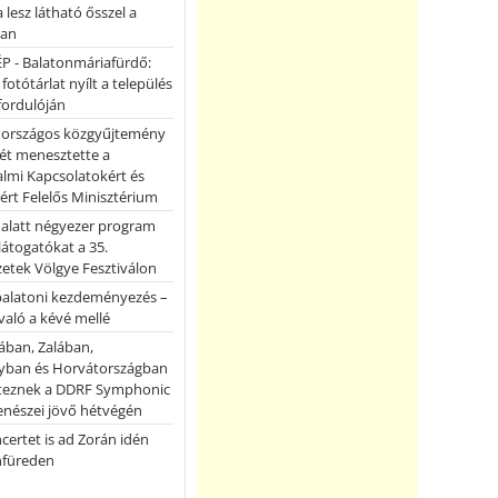
a lesz látható ősszel a
ban
P - Balatonmáriafürdő:
 fotótárlat nyílt a település
fordulóján
országos közgyűjtemény
ét menesztette a
lmi Kapcsolatokért és
ért Felelős Minisztérium
 alatt négyezer program
 látogatókat a 35.
etek Völgye Fesztiválon
balatoni kezdeményezés –
való a kévé mellé
ában, Zalában,
ban és Horvátországban
teznek a DDRF Symphonic
enészei jövő hétvégén
certet is ad Zorán idén
nfüreden