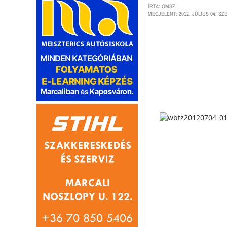
ÍRTA: OMSZ
MEGJELENT: 2012. JÚLIUS 04. SZE