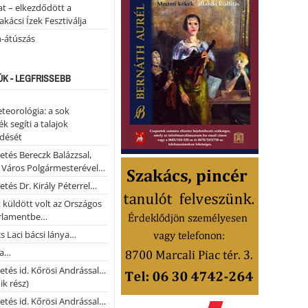
t – elkezdődött a
kácsi Ízek Fesztiválja
n-átúszás
ÚK - LEGFRISSEBB
teorológia: a sok
k segíti a talajok
ődését
etés Bereczk Balázzsal,
i Város Polgármesterével…
etés Dr. Király Péterrel…
t küldött volt az Országos
rlamentbe…
s Laci bácsi lánya…
na…
etés id. Kőrösi Andrással…
k rész)
etés id. Kőrösi Andrással…