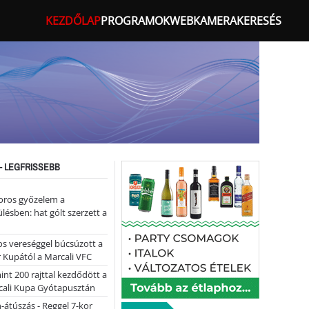
KEZDŐLAP
PROGRAMOK
WEBKAMERA
KERESÉS
- LEGFRISSEBB
oros győzelem a
ülésben: hat gólt szerzett a
s vereséggel búcsúzott a
 Kupától a Marcali VFC
nt 200 rajttal kezdődött a
cali Kupa Gyótapusztán
-átúszás - Reggel 7-kor