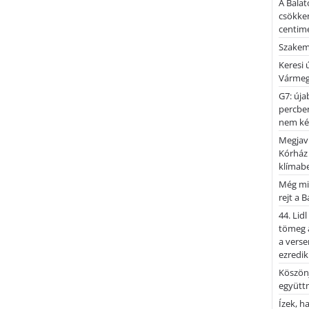
A Balat
csökken
centimé
Szakemb
Keresi
Vármeg
G7: úja
percben
nem kér
Megjaví
Kórház
klímab
Még mi
rejt a 
44. Lid
tömeg a
a verse
ezredik
Köszönj
együtt
Ízek, 