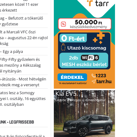
lőzetesen közel 11 ezer
 érkezett
ag – Befutott a tókerülő
y győztese
lt a Marcali VFC őszi
sa – augusztus 22-én rajtol
okság
 – Egy a pálya
Fifty-Fifty győzelem és
as mezőny a Kékszalag
ál nyitányán
n-átúszás - Most hétvégén
ndezik meg a versenyt
atos lesz a Somogy
ei I. osztály, 16 együttes
 II. osztályban
NK - LEGFRISSEBB
us 8-án Fröccsfesztivál a