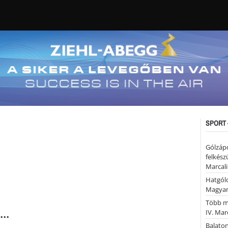
SPORT 
Gólzáp
felkész
Marcali
Hatgólo
Magyar
Több mi
..
IV. Mar
Balaton